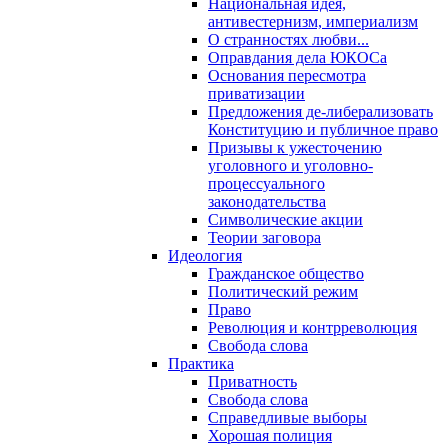
Национальная идея,
антивестернизм, империализм
О странностях любви...
Оправдания дела ЮКОСа
Основания пересмотра
приватизации
Предложения де-либерализовать
Конституцию и публичное право
Призывы к ужесточению
уголовного и уголовно-
процессуального
законодательства
Символические акции
Теории заговора
Идеология
Гражданское общество
Политический режим
Право
Революция и контрреволюция
Свобода слова
Практика
Приватность
Свобода слова
Справедливые выборы
Хорошая полиция