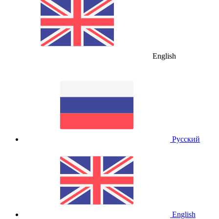
English
Русский
English