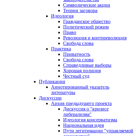
Символические акции
Теории заговора
Идеология
Гражданское общество
Политический режим
Право
Революция и контрреволюция
Свобода слова
Практика
Приватность
Свобода слова
Справедливые выборы
Хорошая полиция
Честный суд
Публикации
Аннотированный указатель
литературы
Дискуссии
Архив предыдущего проекта
Дискуссия о "кризисе
либерализма"
Идеология консерватизма
Национальная идея
Пути легитимации "управляемой