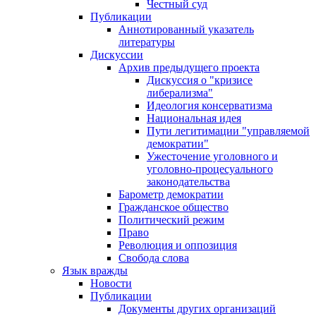
Честный суд
Публикации
Аннотированный указатель
литературы
Дискуссии
Архив предыдущего проекта
Дискуссия о "кризисе
либерализма"
Идеология консерватизма
Национальная идея
Пути легитимации "управляемой
демократии"
Ужесточение уголовного и
уголовно-процесуального
законодательства
Барометр демократии
Гражданское общество
Политический режим
Право
Революция и оппозиция
Свобода слова
Язык вражды
Новости
Публикации
Документы других организаций