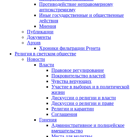
Противодействие неправомерному
антиэкстремизму
Иные государственные и общественные
действия
Мнения
Публикации
Документы
Архив
Хроники фильтрации Рунета
Религия в светском обществе
Новости
Власти
Правовое регулирование
Покровительство властей
Чувства верующих
Участие в выборах и в политической
жизни
Дискуссии о религии и власти
Дискуссии о религии и праве
Религии и карантин
Соглашения
Гонения
Административное и полицейское
вмешательство
Места для молитвы