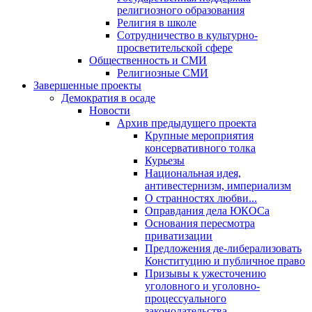
религиозного образования
Религия в школе
Сотрудничество в культурно-
просветительской сфере
Общественность и СМИ
Религиозные СМИ
Завершенные проекты
Демократия в осаде
Новости
Архив предыдущего проекта
Крупные мероприятия
консервативного толка
Курьезы
Национальная идея,
антивестернизм, империализм
О странностях любви...
Оправдания дела ЮКОСа
Основания пересмотра
приватизации
Предложения де-либерализовать
Конституцию и публичное право
Призывы к ужесточению
уголовного и уголовно-
процессуального
законодательства