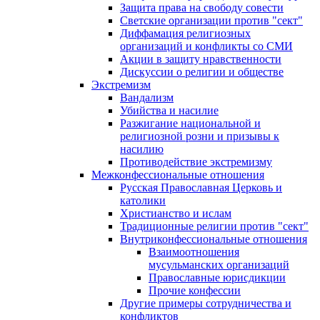
Защита права на свободу совести
Светские организации против "сект"
Диффамация религиозных
организаций и конфликты со СМИ
Акции в защиту нравственности
Дискуссии о религии и обществе
Экстремизм
Вандализм
Убийства и насилие
Разжигание национальной и
религиозной розни и призывы к
насилию
Противодействие экстремизму
Межконфессиональные отношения
Русская Православная Церковь и
католики
Христианство и ислам
Традиционные религии против "сект"
Внутриконфессиональные отношения
Взаимоотношения
мусульманских организаций
Православные юрисдикции
Прочие конфессии
Другие примеры сотрудничества и
конфликтов