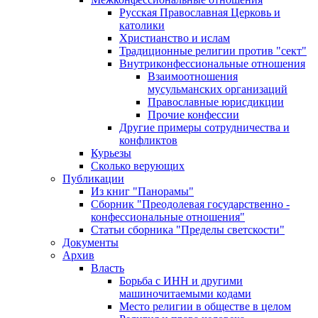
Русская Православная Церковь и
католики
Христианство и ислам
Традиционные религии против "сект"
Внутриконфессиональные отношения
Взаимоотношения
мусульманских организаций
Православные юрисдикции
Прочие конфессии
Другие примеры сотрудничества и
конфликтов
Курьезы
Сколько верующих
Публикации
Из книг "Панорамы"
Сборник "Преодолевая государственно -
конфессиональные отношения"
Статьи сборника "Пределы светскости"
Документы
Архив
Власть
Борьба с ИНН и другими
машиночитаемыми кодами
Место религии в обществе в целом