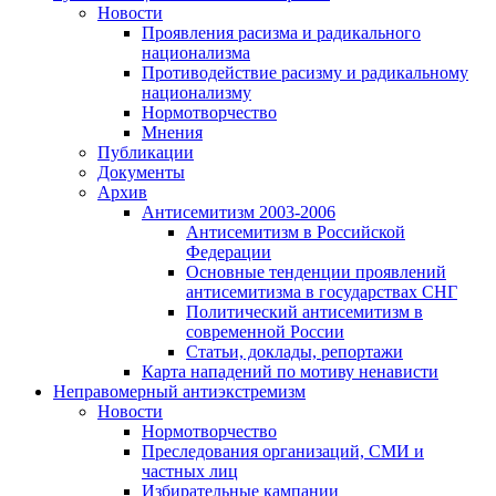
Новости
Проявления расизма и радикального
национализма
Противодействие расизму и радикальному
национализму
Нормотворчество
Мнения
Публикации
Документы
Архив
Антисемитизм 2003-2006
Антисемитизм в Российской
Федерации
Основные тенденции проявлений
антисемитизма в государствах СНГ
Политический антисемитизм в
современной России
Статьи, доклады, репортажи
Карта нападений по мотиву ненависти
Неправомерный антиэкстремизм
Новости
Нормотворчество
Преследования организаций, СМИ и
частных лиц
Избирательные кампании