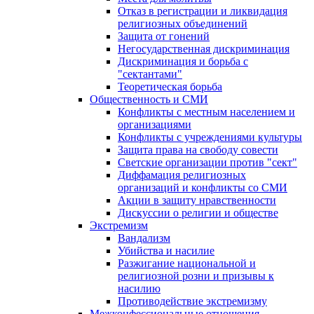
Отказ в регистрации и ликвидация
религиозных объединений
Защита от гонений
Негосударственная дискриминация
Дискриминация и борьба с
"сектантами"
Теоретическая борьба
Общественность и СМИ
Конфликты с местным населением и
организациями
Конфликты с учреждениями культуры
Защита права на свободу совести
Светские организации против "сект"
Диффамация религиозных
организаций и конфликты со СМИ
Акции в защиту нравственности
Дискуссии о религии и обществе
Экстремизм
Вандализм
Убийства и насилие
Разжигание национальной и
религиозной розни и призывы к
насилию
Противодействие экстремизму
Межконфессиональные отношения