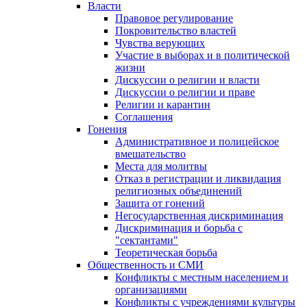
Власти
Правовое регулирование
Покровительство властей
Чувства верующих
Участие в выборах и в политической
жизни
Дискуссии о религии и власти
Дискуссии о религии и праве
Религии и карантин
Соглашения
Гонения
Административное и полицейское
вмешательство
Места для молитвы
Отказ в регистрации и ликвидация
религиозных объединений
Защита от гонений
Негосударственная дискриминация
Дискриминация и борьба с
"сектантами"
Теоретическая борьба
Общественность и СМИ
Конфликты с местным населением и
организациями
Конфликты с учреждениями культуры