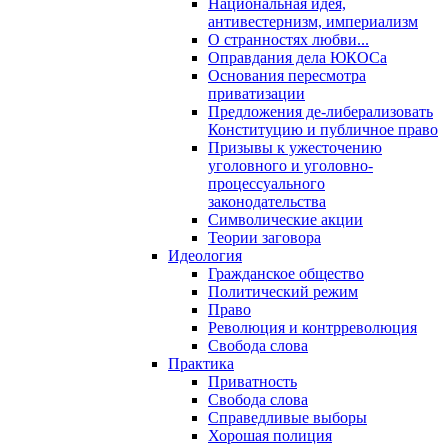
Национальная идея,
антивестернизм, империализм
О странностях любви...
Оправдания дела ЮКОСа
Основания пересмотра
приватизации
Предложения де-либерализовать
Конституцию и публичное право
Призывы к ужесточению
уголовного и уголовно-
процессуального
законодательства
Символические акции
Теории заговора
Идеология
Гражданское общество
Политический режим
Право
Революция и контрреволюция
Свобода слова
Практика
Приватность
Свобода слова
Справедливые выборы
Хорошая полиция