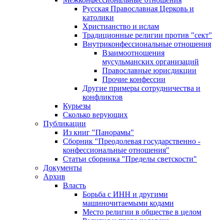
Русская Православная Церковь и
католики
Христианство и ислам
Традиционные религии против "сект"
Внутриконфессиональные отношения
Взаимоотношения
мусульманских организаций
Православные юрисдикции
Прочие конфессии
Другие примеры сотрудничества и
конфликтов
Курьезы
Сколько верующих
Публикации
Из книг "Панорамы"
Сборник "Преодолевая государственно -
конфессиональные отношения"
Статьи сборника "Пределы светскости"
Документы
Архив
Власть
Борьба с ИНН и другими
машиночитаемыми кодами
Место религии в обществе в целом