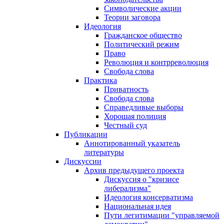
Символические акции
Теории заговора
Идеология
Гражданское общество
Политический режим
Право
Революция и контрреволюция
Свобода слова
Практика
Приватность
Свобода слова
Справедливые выборы
Хорошая полиция
Честный суд
Публикации
Аннотированный указатель
литературы
Дискуссии
Архив предыдущего проекта
Дискуссия о "кризисе
либерализма"
Идеология консерватизма
Национальная идея
Пути легитимации "управляемой