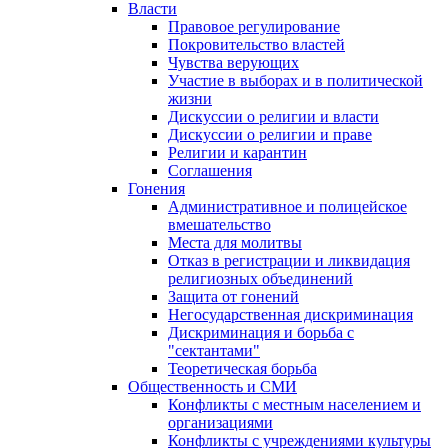
Власти
Правовое регулирование
Покровительство властей
Чувства верующих
Участие в выборах и в политической
жизни
Дискуссии о религии и власти
Дискуссии о религии и праве
Религии и карантин
Соглашения
Гонения
Административное и полицейское
вмешательство
Места для молитвы
Отказ в регистрации и ликвидация
религиозных объединений
Защита от гонений
Негосударственная дискриминация
Дискриминация и борьба с
"сектантами"
Теоретическая борьба
Общественность и СМИ
Конфликты с местным населением и
организациями
Конфликты с учреждениями культуры