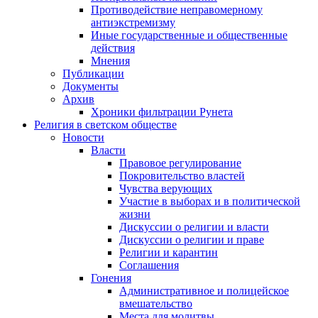
Противодействие неправомерному
антиэкстремизму
Иные государственные и общественные
действия
Мнения
Публикации
Документы
Архив
Хроники фильтрации Рунета
Религия в светском обществе
Новости
Власти
Правовое регулирование
Покровительство властей
Чувства верующих
Участие в выборах и в политической
жизни
Дискуссии о религии и власти
Дискуссии о религии и праве
Религии и карантин
Соглашения
Гонения
Административное и полицейское
вмешательство
Места для молитвы