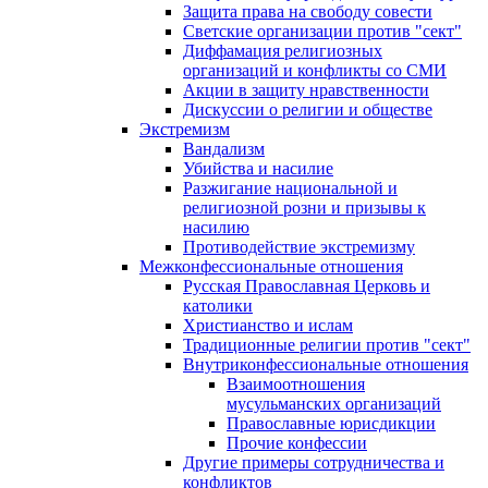
Защита права на свободу совести
Светские организации против "сект"
Диффамация религиозных
организаций и конфликты со СМИ
Акции в защиту нравственности
Дискуссии о религии и обществе
Экстремизм
Вандализм
Убийства и насилие
Разжигание национальной и
религиозной розни и призывы к
насилию
Противодействие экстремизму
Межконфессиональные отношения
Русская Православная Церковь и
католики
Христианство и ислам
Традиционные религии против "сект"
Внутриконфессиональные отношения
Взаимоотношения
мусульманских организаций
Православные юрисдикции
Прочие конфессии
Другие примеры сотрудничества и
конфликтов