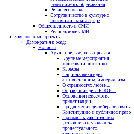
религиозного образования
Религия в школе
Сотрудничество в культурно-
просветительской сфере
Общественность и СМИ
Религиозные СМИ
Завершенные проекты
Демократия в осаде
Новости
Архив предыдущего проекта
Крупные мероприятия
консервативного толка
Курьезы
Национальная идея,
антивестернизм, империализм
О странностях любви...
Оправдания дела ЮКОСа
Основания пересмотра
приватизации
Предложения де-либерализовать
Конституцию и публичное право
Призывы к ужесточению
уголовного и уголовно-
процессуального
законодательства