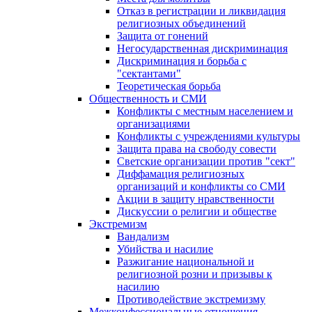
Отказ в регистрации и ликвидация
религиозных объединений
Защита от гонений
Негосударственная дискриминация
Дискриминация и борьба с
"сектантами"
Теоретическая борьба
Общественность и СМИ
Конфликты с местным населением и
организациями
Конфликты с учреждениями культуры
Защита права на свободу совести
Светские организации против "сект"
Диффамация религиозных
организаций и конфликты со СМИ
Акции в защиту нравственности
Дискуссии о религии и обществе
Экстремизм
Вандализм
Убийства и насилие
Разжигание национальной и
религиозной розни и призывы к
насилию
Противодействие экстремизму
Межконфессиональные отношения