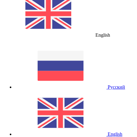
English
Русский
English