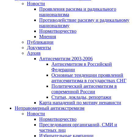
Новости
Проявления расизма и радикального
национализма
Противодействие расизму и радикальному
национализму
Нормотворчество
Мнения
Публикации
Документы
Архив
Антисемитизм 2003-2006
Антисемитизм в Российской
Федерации
Основные тенденции проявлений
антисемитизма в государствах СНГ
Политический антисемитизм в
современной России
Статьи, доклады, репортажи
Карта нападений по мотиву ненависти
Неправомерный антиэкстремизм
Новости
Нормотворчество
Преследования организаций, СМИ и
частных лиц
Избирательные кампании