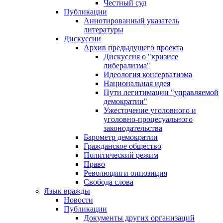
Честный суд
Публикации
Аннотированный указатель
литературы
Дискуссии
Архив предыдущего проекта
Дискуссия о "кризисе
либерализма"
Идеология консерватизма
Национальная идея
Пути легитимации "управляемой
демократии"
Ужесточение уголовного и
уголовно-процесуального
законодательства
Барометр демократии
Гражданское общество
Политический режим
Право
Революция и оппозиция
Свобода слова
Язык вражды
Новости
Публикации
Документы других организаций