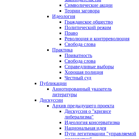
Символические акции
Теории заговора
Идеология
Гражданское общество
Политический режим
Право
Революция и контрреволюция
Свобода слова
Практика
Приватность
Свобода слова
Справедливые выборы
Хорошая полиция
Честный суд
Публикации
Аннотированный указатель
литературы
Дискуссии
Архив предыдущего проекта
Дискуссия о "кризисе
либерализма"
Идеология консерватизма
Национальная идея
Пути легитимации "управляемой