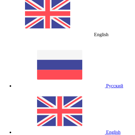
English
Русский
English