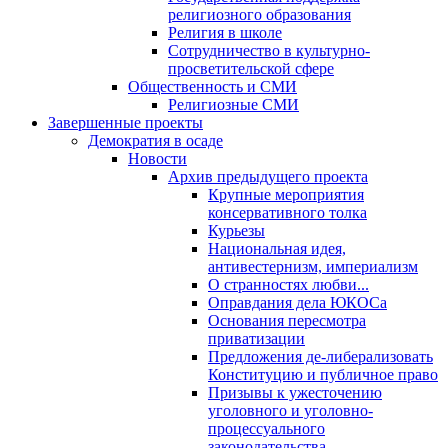
религиозного образования
Религия в школе
Сотрудничество в культурно-
просветительской сфере
Общественность и СМИ
Религиозные СМИ
Завершенные проекты
Демократия в осаде
Новости
Архив предыдущего проекта
Крупные мероприятия
консервативного толка
Курьезы
Национальная идея,
антивестернизм, империализм
О странностях любви...
Оправдания дела ЮКОСа
Основания пересмотра
приватизации
Предложения де-либерализовать
Конституцию и публичное право
Призывы к ужесточению
уголовного и уголовно-
процессуального
законодательства