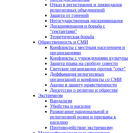
Отказ в регистрации и ликвидация
религиозных объединений
Защита от гонений
Негосударственная дискриминация
Дискриминация и борьба с
"сектантами"
Теоретическая борьба
Общественность и СМИ
Конфликты с местным населением и
организациями
Конфликты с учреждениями культуры
Защита права на свободу совести
Светские организации против "сект"
Диффамация религиозных
организаций и конфликты со СМИ
Акции в защиту нравственности
Дискуссии о религии и обществе
Экстремизм
Вандализм
Убийства и насилие
Разжигание национальной и
религиозной розни и призывы к
насилию
Противодействие экстремизму
Межконфессиональные отношения