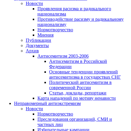
Новости
Проявления расизма и радикального
национализма
Противодействие расизму и радикальному
национализму
Нормотворчество
Мнения
Публикации
Документы
Архив
Антисемитизм 2003-2006
Антисемитизм в Российской
Федерации
Основные тенденции проявлений
антисемитизма в государствах СНГ
Политический антисемитизм в
современной России
Статьи, доклады, репортажи
Карта нападений по мотиву ненависти
Неправомерный антиэкстремизм
Новости
Нормотворчество
Преследования организаций, СМИ и
частных лиц
Избирательные кампании