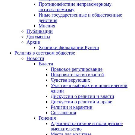
Противодействие неправомерному
антиэкстремизму
Иные государственные и общественные
действия
Мнения
Публикации
Документы
Архив
Хроники фильтрации Рунета
Религия в светском обществе
Новости
Власти
Правовое регулирование
Покровительство властей
Чувства верующих
Участие в выборах и в политической
жизни
Дискуссии о религии и власти
Дискуссии о религии и праве
Религии и карантин
Соглашения
Гонения
Административное и полицейское
вмешательство
Места для молитвы