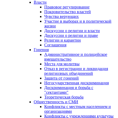
Власти
Правовое регулирование
Покровительство властей
Чувства верующих
Участие в выборах и в политической
жизни
Дискуссии о религии и власти
Дискуссии о религии и праве
Религии и карантин
Соглашения
Гонения
Административное и полицейское
вмешательство
Места для молитвы
Отказ в регистрации и ликвидация
религиозных объединений
Защита от гонений
Негосударственная дискриминация
Дискриминация и борьба с
"сектантами"
Теоретическая борьба
Общественность и СМИ
Конфликты с местным населением и
организациями
Конфликты с учреждениями культуры