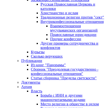
Русская Православная Церковь и
католики
Христианство и ислам
Традиционные религии против "сект"
Внутриконфессиональные отношения
Взаимоотношения
мусульманских организаций
Православные юрисдикции
Прочие конфессии
Другие примеры сотрудничества и
конфликтов
Курьезы
Сколько верующих
Публикации
Из книг "Панорамы"
Сборник "Преодолевая государственно -
конфессиональные отношения"
Статьи сборника "Пределы светскости"
Документы
Архив
Власть
Борьба с ИНН и другими
машиночитаемыми кодами
Место религии в обществе в целом