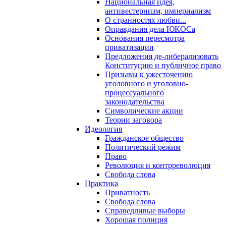
Национальная идея,
антивестернизм, империализм
О странностях любви...
Оправдания дела ЮКОСа
Основания пересмотра
приватизации
Предложения де-либерализовать
Конституцию и публичное право
Призывы к ужесточению
уголовного и уголовно-
процессуального
законодательства
Символические акции
Теории заговора
Идеология
Гражданское общество
Политический режим
Право
Революция и контрреволюция
Свобода слова
Практика
Приватность
Свобода слова
Справедливые выборы
Хорошая полиция