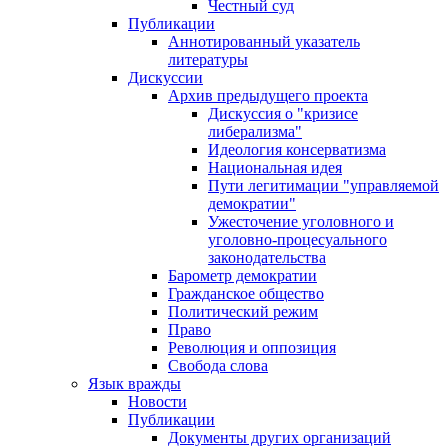
Честный суд
Публикации
Аннотированный указатель
литературы
Дискуссии
Архив предыдущего проекта
Дискуссия о "кризисе
либерализма"
Идеология консерватизма
Национальная идея
Пути легитимации "управляемой
демократии"
Ужесточение уголовного и
уголовно-процесуального
законодательства
Барометр демократии
Гражданское общество
Политический режим
Право
Революция и оппозиция
Свобода слова
Язык вражды
Новости
Публикации
Документы других организаций