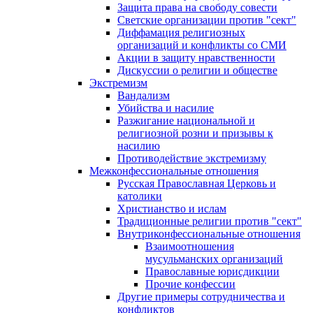
Защита права на свободу совести
Светские организации против "сект"
Диффамация религиозных
организаций и конфликты со СМИ
Акции в защиту нравственности
Дискуссии о религии и обществе
Экстремизм
Вандализм
Убийства и насилие
Разжигание национальной и
религиозной розни и призывы к
насилию
Противодействие экстремизму
Межконфессиональные отношения
Русская Православная Церковь и
католики
Христианство и ислам
Традиционные религии против "сект"
Внутриконфессиональные отношения
Взаимоотношения
мусульманских организаций
Православные юрисдикции
Прочие конфессии
Другие примеры сотрудничества и
конфликтов