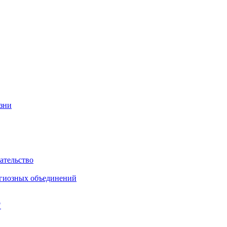
изни
ательство
игиозных объединений
"