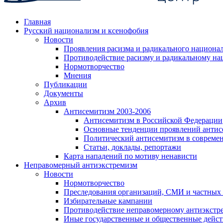
Главная
Русский национализм и ксенофобия
Новости
Проявления расизма и радикального национа
Противодействие расизму и радикальному на
Нормотворчество
Мнения
Публикации
Документы
Архив
Антисемитизм 2003-2006
Антисемитизм в Российской Федерации
Основные тенденции проявлений антис
Политический антисемитизм в совреме
Статьи, доклады, репортажи
Карта нападений по мотиву ненависти
Неправомерный антиэкстремизм
Новости
Нормотворчество
Преследования организаций, СМИ и частных
Избирательные кампании
Противодействие неправомерному антиэкстр
Иные государственные и общественные дейст