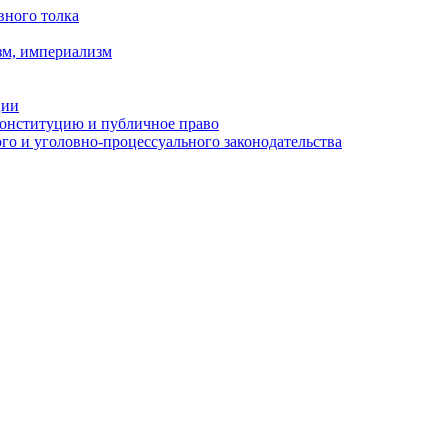
вного толка
зм, империализм
ции
Конституцию и публичное право
о и уголовно-процессуального законодательства