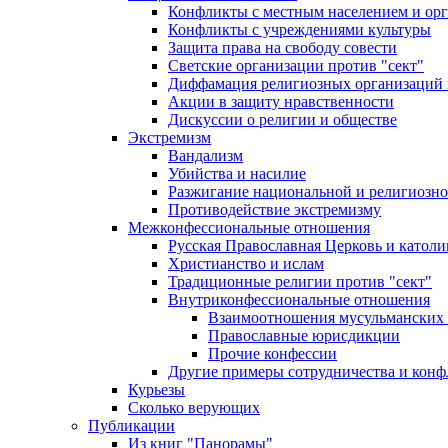
Конфликты с местным населением и ор
Конфликты с учреждениями культуры
Защита права на свободу совести
Светские организации против "сект"
Диффамация религиозных организаций
Акции в защиту нравственности
Дискуссии о религии и обществе
Экстремизм
Вандализм
Убийства и насилие
Разжигание национальной и религиозно
Противодействие экстремизму
Межконфессиональные отношения
Русская Православная Церковь и католи
Христианство и ислам
Традиционные религии против "сект"
Внутриконфессиональные отношения
Взаимоотношения мусульманских 
Православные юрисдикции
Прочие конфессии
Другие примеры сотрудничества и конф
Курьезы
Сколько верующих
Публикации
Из книг "Панорамы"