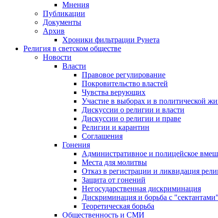
Мнения
Публикации
Документы
Архив
Хроники фильтрации Рунета
Религия в светском обществе
Новости
Власти
Правовое регулирование
Покровительство властей
Чувства верующих
Участие в выборах и в политической ж
Дискуссии о религии и власти
Дискуссии о религии и праве
Религии и карантин
Соглашения
Гонения
Административное и полицейское вмеш
Места для молитвы
Отказ в регистрации и ликвидация рел
Защита от гонений
Негосударственная дискриминация
Дискриминация и борьба с "сектантами
Теоретическая борьба
Общественность и СМИ