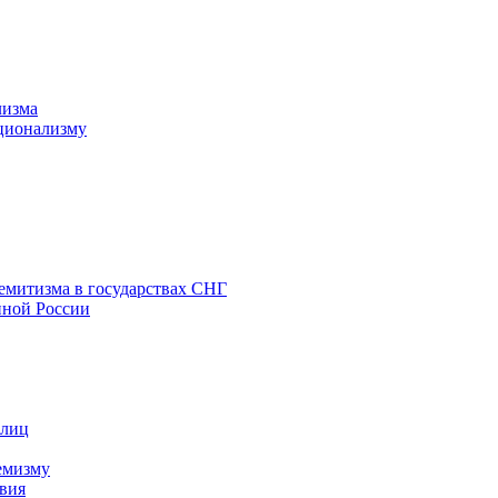
лизма
ционализму
емитизма в государствах СНГ
нной России
 лиц
емизму
вия