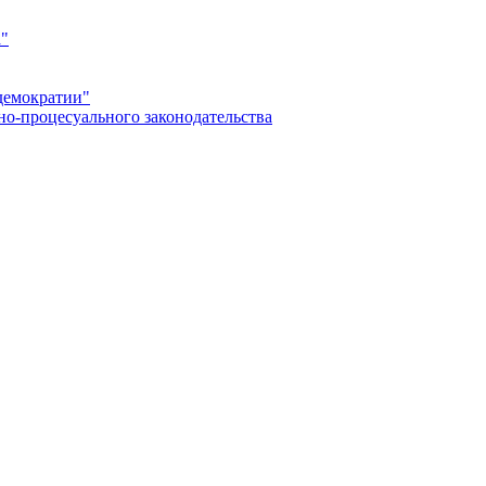
а"
демократии"
но-процесуального законодательства