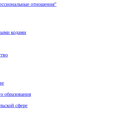
фессиональные отношения"
мыми кодами
ство
ве
го образования
льской сфере