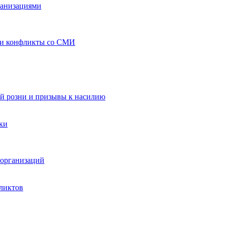
ганизациями
 и конфликты со СМИ
й розни и призывы к насилию
ки
организаций
ликтов