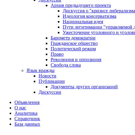
Архив предыдущего проекта
Дискуссия о "кризисе либерализм
Идеология консерватизма
Национальная идея
Пути легитимации "управляемой 
Ужесточение уголовного и уголов
Барометр демократии
Гражданское общество
Политический режим
Право
Революция и оппозиция
Свобода слова
Язык вражды
Новости
Публикации
Документы других организаций
Дискуссии
Объявления
О нас
Аналитика
Справочник
База данных