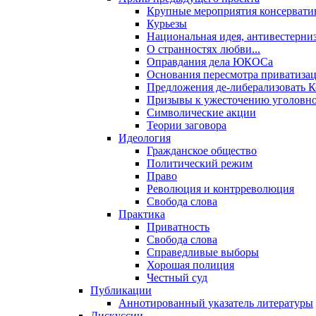
Крупные мероприятия консервати
Курьезы
Национальная идея, антивестерни
О странностях любви...
Оправдания дела ЮКОСа
Основания пересмотра приватиза
Предложения де-либерализовать 
Призывы к ужесточению уголовног
Символические акции
Теории заговора
Идеология
Гражданское общество
Политический режим
Право
Революция и контрреволюция
Свобода слова
Практика
Приватность
Свобода слова
Справедливые выборы
Хорошая полиция
Честный суд
Публикации
Аннотированный указатель литературы
Дискуссии