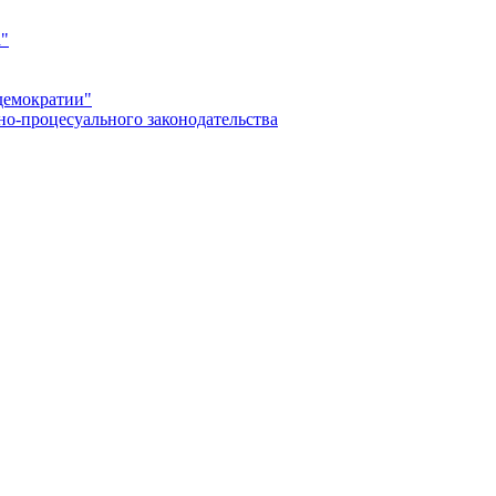
а"
демократии"
но-процесуального законодательства