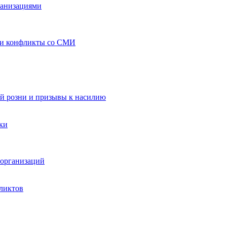
ганизациями
 и конфликты со СМИ
й розни и призывы к насилию
ки
организаций
ликтов