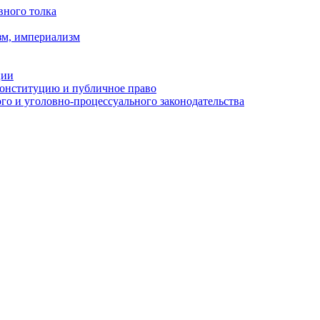
вного толка
зм, империализм
ции
Конституцию и публичное право
о и уголовно-процессуального законодательства