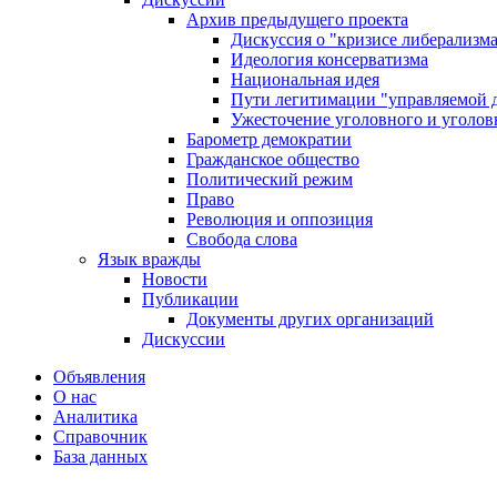
Архив предыдущего проекта
Дискуссия о "кризисе либерализм
Идеология консерватизма
Национальная идея
Пути легитимации "управляемой 
Ужесточение уголовного и уголов
Барометр демократии
Гражданское общество
Политический режим
Право
Революция и оппозиция
Свобода слова
Язык вражды
Новости
Публикации
Документы других организаций
Дискуссии
Объявления
О нас
Аналитика
Справочник
База данных