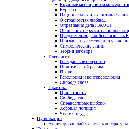
Крупные мероприятия консервати
Курьезы
Национальная идея, антивестерни
О странностях любви...
Оправдания дела ЮКОСа
Основания пересмотра приватиза
Предложения де-либерализовать 
Призывы к ужесточению уголовног
Символические акции
Теории заговора
Идеология
Гражданское общество
Политический режим
Право
Революция и контрреволюция
Свобода слова
Практика
Приватность
Свобода слова
Справедливые выборы
Хорошая полиция
Честный суд
Публикации
Аннотированный указатель литературы
Дискуссии