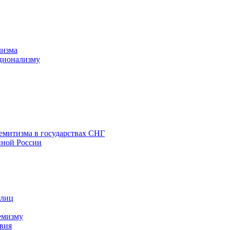
лизма
ционализму
емитизма в государствах СНГ
нной России
 лиц
емизму
вия