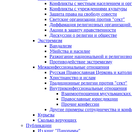
Конфликты с местным населением и ор
Конфликты с учреждениями культуры
Защита права на свободу совести
Светские организации против "сект"
Диффамация религиозных организаций
Акции в защиту нравственности
Дискуссии о религии и обществе
Экстремизм
Вандализм
Убийства и насилие
Разжигание национальной и религиозно
Противодействие экстремизму
Межконфессиональные отношения
Русская Православная Церковь и католи
Христианство и ислам
Традиционные религии против "сект"
Внутриконфессиональные отношения
Взаимоотношения мусульманских 
Православные юрисдикции
Прочие конфессии
Другие примеры сотрудничества и конф
Курьезы
Сколько верующих
Публикации
Из книг "Панорамы"