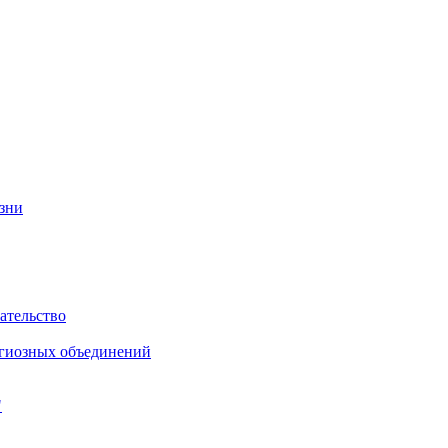
изни
ательство
игиозных объединений
"