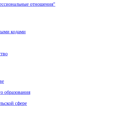
фессиональные отношения"
мыми кодами
ство
ве
го образования
льской сфере