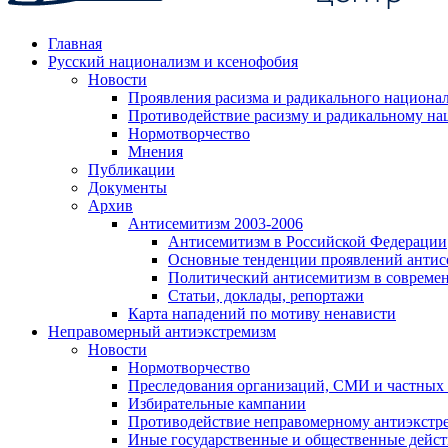
Главная
Русский национализм и ксенофобия
Новости
Проявления расизма и радикального национа
Противодействие расизму и радикальному на
Нормотворчество
Мнения
Публикации
Документы
Архив
Антисемитизм 2003-2006
Антисемитизм в Российской Федерации
Основные тенденции проявлений антис
Политический антисемитизм в совреме
Статьи, доклады, репортажи
Карта нападений по мотиву ненависти
Неправомерный антиэкстремизм
Новости
Нормотворчество
Преследования организаций, СМИ и частных
Избирательные кампании
Противодействие неправомерному антиэкстр
Иные государственные и общественные дейст