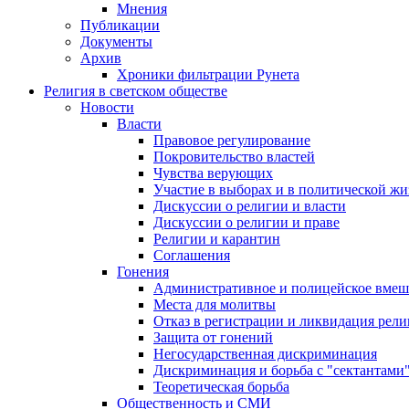
Мнения
Публикации
Документы
Архив
Хроники фильтрации Рунета
Религия в светском обществе
Новости
Власти
Правовое регулирование
Покровительство властей
Чувства верующих
Участие в выборах и в политической ж
Дискуссии о религии и власти
Дискуссии о религии и праве
Религии и карантин
Соглашения
Гонения
Административное и полицейское вмеш
Места для молитвы
Отказ в регистрации и ликвидация рел
Защита от гонений
Негосударственная дискриминация
Дискриминация и борьба с "сектантами
Теоретическая борьба
Общественность и СМИ