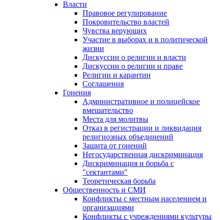
Власти
Правовое регулирование
Покровительство властей
Чувства верующих
Участие в выборах и в политической
жизни
Дискуссии о религии и власти
Дискуссии о религии и праве
Религии и карантин
Соглашения
Гонения
Административное и полицейское
вмешательство
Места для молитвы
Отказ в регистрации и ликвидация
религиозных объединений
Защита от гонений
Негосударственная дискриминация
Дискриминация и борьба с
"сектантами"
Теоретическая борьба
Общественность и СМИ
Конфликты с местным населением и
организациями
Конфликты с учреждениями культуры