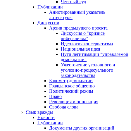
Честный суд
Публикации
Аннотированный указатель
литературы
Дискуссии
Архив предыдущего проекта
Дискуссия о "кризисе
либерализма"
Идеология консерватизма
Национальная идея
Пути легитимации "управляемой
демократии"
Ужесточение уголовного и
уголовно-процесуального
законодательства
Барометр демократии
Гражданское общество
Политический режим
Право
Революция и оппозиция
Свобода слова
Язык вражды
Новости
Публикации
Документы других организаций