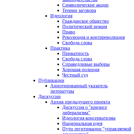
Символические акции
Теории заговора
Идеология
Гражданское общество
Политический режим
Право
Революция и контрреволюция
Свобода слова
Практика
Приватность
Свобода слова
Справедливые выборы
Хорошая полиция
Честный суд
Публикации
Аннотированный указатель
литературы
Дискуссии
Архив предыдущего проекта
Дискуссия о "кризисе
либерализма"
Идеология консерватизма
Национальная идея
Пути легитимации "управляемой