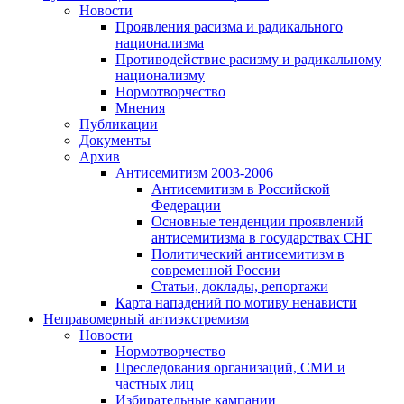
Новости
Проявления расизма и радикального
национализма
Противодействие расизму и радикальному
национализму
Нормотворчество
Мнения
Публикации
Документы
Архив
Антисемитизм 2003-2006
Антисемитизм в Российской
Федерации
Основные тенденции проявлений
антисемитизма в государствах СНГ
Политический антисемитизм в
современной России
Статьи, доклады, репортажи
Карта нападений по мотиву ненависти
Неправомерный антиэкстремизм
Новости
Нормотворчество
Преследования организаций, СМИ и
частных лиц
Избирательные кампании