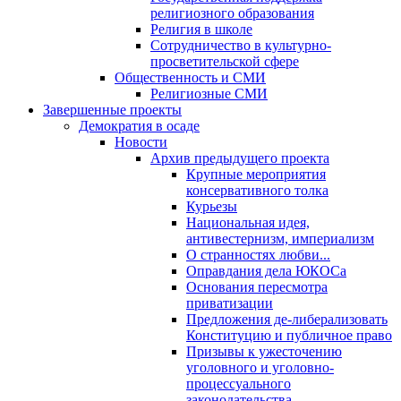
религиозного образования
Религия в школе
Сотрудничество в культурно-
просветительской сфере
Общественность и СМИ
Религиозные СМИ
Завершенные проекты
Демократия в осаде
Новости
Архив предыдущего проекта
Крупные мероприятия
консервативного толка
Курьезы
Национальная идея,
антивестернизм, империализм
О странностях любви...
Оправдания дела ЮКОСа
Основания пересмотра
приватизации
Предложения де-либерализовать
Конституцию и публичное право
Призывы к ужесточению
уголовного и уголовно-
процессуального
законодательства