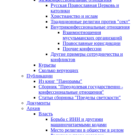
Русская Православная Церковь и
католики
Христианство и ислам
Традиционные религии против "сект"
Внутриконфессиональные отношения
Взаимоотношения
мусульманских организаций
Православные юрисдикции
Прочие конфессии
Другие примеры сотрудничества и
конфликтов
Курьезы
Сколько верующих
Публикации
Из книг "Панорамы"
Сборник "Преодолевая государственно -
конфессиональные отношения"
Статьи сборника "Пределы светскости"
Документы
Архив
Власть
Борьба с ИНН и другими
машиночитаемыми кодами
Место религии в обществе в целом