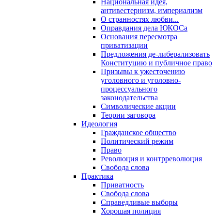
Национальная идея,
антивестернизм, империализм
О странностях любви...
Оправдания дела ЮКОСа
Основания пересмотра
приватизации
Предложения де-либерализовать
Конституцию и публичное право
Призывы к ужесточению
уголовного и уголовно-
процессуального
законодательства
Символические акции
Теории заговора
Идеология
Гражданское общество
Политический режим
Право
Революция и контрреволюция
Свобода слова
Практика
Приватность
Свобода слова
Справедливые выборы
Хорошая полиция