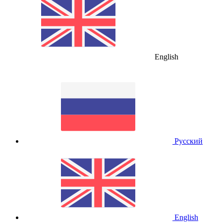
English
Русский
English