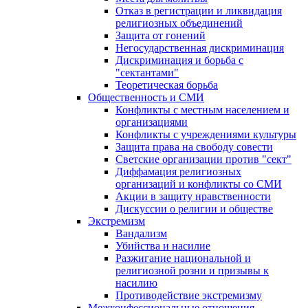
Отказ в регистрации и ликвидация
религиозных объединений
Защита от гонений
Негосударственная дискриминация
Дискриминация и борьба с
"сектантами"
Теоретическая борьба
Общественность и СМИ
Конфликты с местным населением и
организациями
Конфликты с учреждениями культуры
Защита права на свободу совести
Светские организации против "сект"
Диффамация религиозных
организаций и конфликты со СМИ
Акции в защиту нравственности
Дискуссии о религии и обществе
Экстремизм
Вандализм
Убийства и насилие
Разжигание национальной и
религиозной розни и призывы к
насилию
Противодействие экстремизму
Межконфессиональные отношения