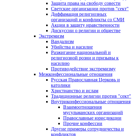
Защита права на свободу совести
Светские организации против "сект"
Диффамация религиозных
организаций и конфликты со СМИ
Акции в защиту нравственности
Дискуссии о религии и обществе
Экстремизм
Вандализм
Убийства и насилие
Разжигание национальной и
религиозной розни и призывы к
насилию
Противодействие экстремизму
Межконфессиональные отношения
Русская Православная Церковь и
католики
Христианство и ислам
Традиционные религии против "сект"
Внутриконфессиональные отношения
Взаимоотношения
мусульманских организаций
Православные юрисдикции
Прочие конфессии
Другие примеры сотрудничества и
конфликтов