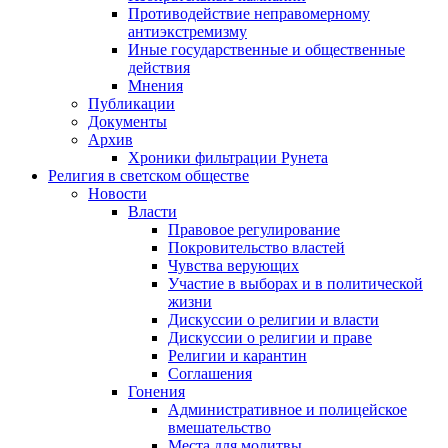
Противодействие неправомерному
антиэкстремизму
Иные государственные и общественные
действия
Мнения
Публикации
Документы
Архив
Хроники фильтрации Рунета
Религия в светском обществе
Новости
Власти
Правовое регулирование
Покровительство властей
Чувства верующих
Участие в выборах и в политической
жизни
Дискуссии о религии и власти
Дискуссии о религии и праве
Религии и карантин
Соглашения
Гонения
Административное и полицейское
вмешательство
Места для молитвы