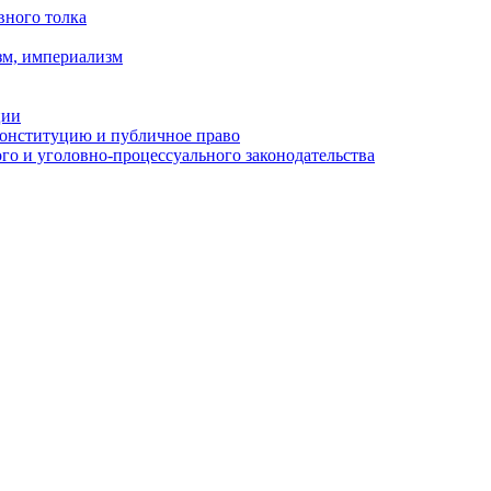
вного толка
зм, империализм
ции
Конституцию и публичное право
о и уголовно-процессуального законодательства