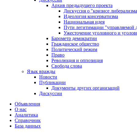
Архив предыдущего проекта
Дискуссия о "кризисе либерализм
Идеология консерватизма
Национальная идея
Пути легитимации "управляемой 
Ужесточение уголовного и уголов
Барометр демократии
Гражданское общество
Политический режим
Право
Революция и оппозиция
Свобода слова
Язык вражды
Новости
Публикации
Документы других организаций
Дискуссии
Объявления
О нас
Аналитика
Справочник
База данных