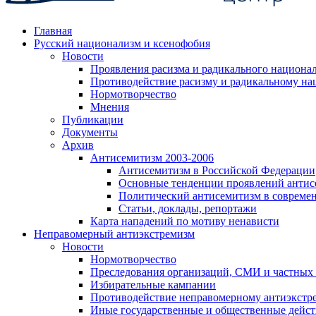
Главная
Русский национализм и ксенофобия
Новости
Проявления расизма и радикального национа
Противодействие расизму и радикальному на
Нормотворчество
Мнения
Публикации
Документы
Архив
Антисемитизм 2003-2006
Антисемитизм в Российской Федерации
Основные тенденции проявлений антис
Политический антисемитизм в совреме
Статьи, доклады, репортажи
Карта нападений по мотиву ненависти
Неправомерный антиэкстремизм
Новости
Нормотворчество
Преследования организаций, СМИ и частных
Избирательные кампании
Противодействие неправомерному антиэкстр
Иные государственные и общественные дейст