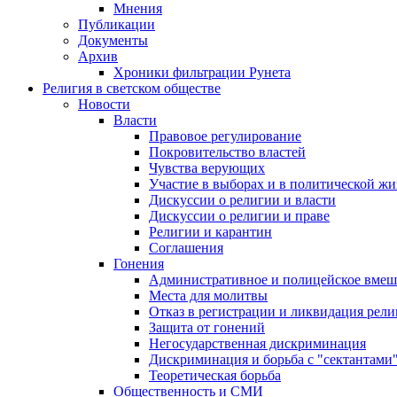
Мнения
Публикации
Документы
Архив
Хроники фильтрации Рунета
Религия в светском обществе
Новости
Власти
Правовое регулирование
Покровительство властей
Чувства верующих
Участие в выборах и в политической ж
Дискуссии о религии и власти
Дискуссии о религии и праве
Религии и карантин
Соглашения
Гонения
Административное и полицейское вмеш
Места для молитвы
Отказ в регистрации и ликвидация рел
Защита от гонений
Негосударственная дискриминация
Дискриминация и борьба с "сектантами
Теоретическая борьба
Общественность и СМИ