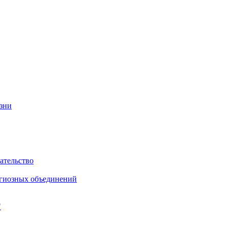
изни
ательство
игиозных объединений
"