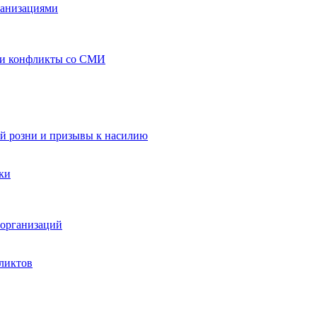
ганизациями
 и конфликты со СМИ
й розни и призывы к насилию
ки
организаций
ликтов