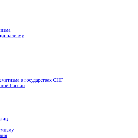
лизма
ционализму
емитизма в государствах СНГ
нной России
 лиц
емизму
вия