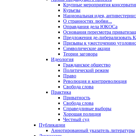
Крупные мероприятия консервати
Курьезы
Национальная идея, антивестерни
О странностях любви...
Оправдания дела ЮКОСа
Основания пересмотра приватиза
Предложения де-либерализовать 
Призывы к ужесточению уголовног
Символические акции
Теории заговора
Идеология
Гражданское общество
Политический режим
Право
Революция и контрреволюция
Свобода слова
Практика
Приватность
Свобода слова
Справедливые выборы
Хорошая полиция
Честный суд
Публикации
Аннотированный указатель литературы
Дискуссии