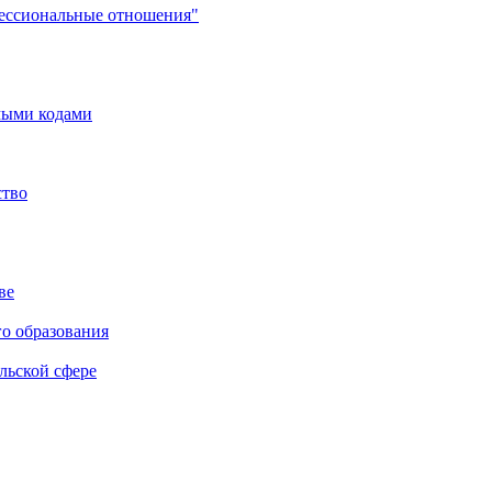
фессиональные отношения"
мыми кодами
ство
ве
го образования
льской сфере