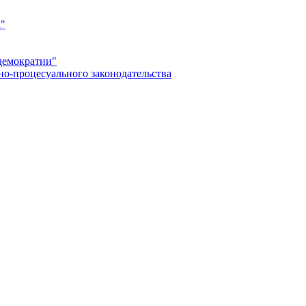
а"
демократии"
но-процесуального законодательства