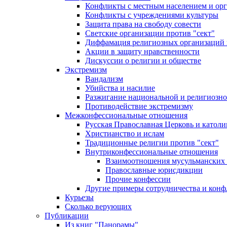
Конфликты с местным населением и ор
Конфликты с учреждениями культуры
Защита права на свободу совести
Светские организации против "сект"
Диффамация религиозных организаций
Акции в защиту нравственности
Дискуссии о религии и обществе
Экстремизм
Вандализм
Убийства и насилие
Разжигание национальной и религиозно
Противодействие экстремизму
Межконфессиональные отношения
Русская Православная Церковь и католи
Христианство и ислам
Традиционные религии против "сект"
Внутриконфессиональные отношения
Взаимоотношения мусульманских 
Православные юрисдикции
Прочие конфессии
Другие примеры сотрудничества и конф
Курьезы
Сколько верующих
Публикации
Из книг "Панорамы"