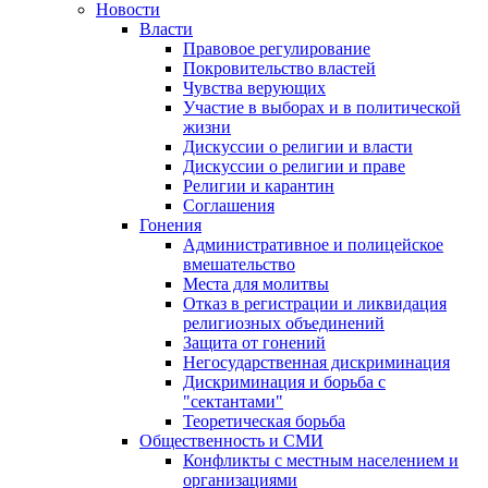
Новости
Власти
Правовое регулирование
Покровительство властей
Чувства верующих
Участие в выборах и в политической
жизни
Дискуссии о религии и власти
Дискуссии о религии и праве
Религии и карантин
Соглашения
Гонения
Административное и полицейское
вмешательство
Места для молитвы
Отказ в регистрации и ликвидация
религиозных объединений
Защита от гонений
Негосударственная дискриминация
Дискриминация и борьба с
"сектантами"
Теоретическая борьба
Общественность и СМИ
Конфликты с местным населением и
организациями