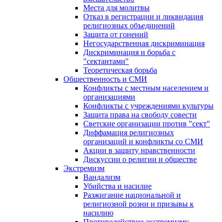
Места для молитвы
Отказ в регистрации и ликвидация
религиозных объединений
Защита от гонений
Негосударственная дискриминация
Дискриминация и борьба с
"сектантами"
Теоретическая борьба
Общественность и СМИ
Конфликты с местным населением и
организациями
Конфликты с учреждениями культуры
Защита права на свободу совести
Светские организации против "сект"
Диффамация религиозных
организаций и конфликты со СМИ
Акции в защиту нравственности
Дискуссии о религии и обществе
Экстремизм
Вандализм
Убийства и насилие
Разжигание национальной и
религиозной розни и призывы к
насилию
Противодействие экстремизму