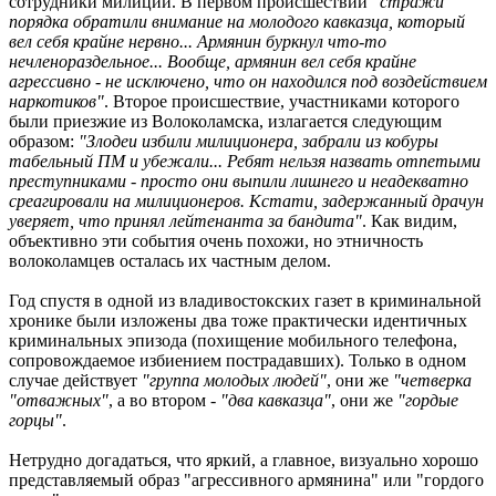
сотрудники милиции. В первом происшествии
"стражи
порядка обратили внимание на молодого кавказца, который
вел себя крайне нервно... Армянин буркнул что-то
нечленораздельное... Вообще, армянин вел себя крайне
агрессивно - не исключено, что он находился под воздействием
наркотиков"
. Второе происшествие, участниками которого
были приезжие из Волоколамска, излагается следующим
образом:
"Злодеи избили милиционера, забрали из кобуры
табельный ПМ и убежали... Ребят нельзя назвать отпетыми
преступниками - просто они выпили лишнего и неадекватно
среагировали на милиционеров. Кстати, задержанный драчун
уверяет, что принял лейтенанта за бандита"
. Как видим,
объективно эти события очень похожи, но этничность
волоколамцев осталась их частным делом.
Год спустя в одной из владивостокских газет в криминальной
хронике были изложены два тоже практически идентичных
криминальных эпизода (похищение мобильного телефона,
сопровождаемое избиением пострадавших). Только в одном
случае действует
"группа молодых людей"
, они же
"четверка
"отважных"
, а во втором -
"два кавказца"
, они же
"гордые
горцы"
.
Нетрудно догадаться, что яркий, а главное, визуально хорошо
представляемый образ "агрессивного армянина" или "гордого