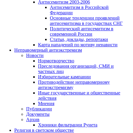
Антисемитизм 2003-2006
Антисемитизм в Российской
Федерации
Основные тенденции проявлений
антисемитизма в государствах СНГ
Политический антисемитизм в
современной России
Статьи, доклады, репортажи
Карта нападений по мотиву ненависти
Неправомерный антиэкстремизм
Новости
Нормотворчество
Преследования организаций, СМИ и
частных лиц
Избирательные кампании
Противодействие неправомерному
антиэкстремизму
Иные государственные и общественные
действия
Мнения
Публикации
Документы
Архив
Хроники фильтрации Рунета
Религия в светском обществе