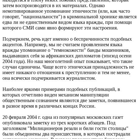
затем воспроизводятся в их материалах. Однако
немотивированное упоминание этничности (или, как часто
говорят, "национальности") в криминальной хронике является
едва ли не единственным видом языка вражды, при помощи
которого СМИ сами явно формируют эти настроения.
Подчеркнем, речь идет именно о беспричинности подобных
акцентов. Например, мы не считаем проявлением языка
вражды упоминание о "темнокожести" банды мошенников,
выдававших себя за африканских дипломатов (эпизод осени
2004 года). Но наш многолетний опыт показывает, что такие
случаи единичны. Чаще всего этническая принадлежность не
имеет никакого отношения к преступлению и тем не менее,
она всячески подчеркивается журналистом.
Наиболее яркими примерами подобных публикаций, в
которых отчетливо виден механизм манипуляции
общественным сознанием являются две заметки, появившиеся
в разное время в различных концах России.
20 февраля 2004 г. одна из популярных московских газет
опубликовала заметку из трех коротких абзацев. Под
заголовком "Милиционеров резали и били гости столицы"
были объединены два происшествия, в которых пострадали