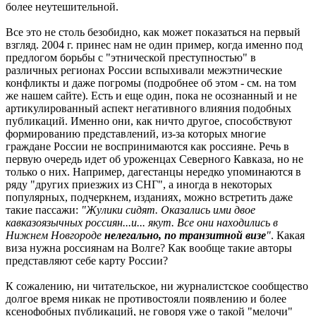
более неутешительной.
Все это не столь безобидно, как может показаться на первый
взгляд. 2004 г. принес нам не один пример, когда именно под
предлогом борьбы с "этнической преступностью" в
различных регионах России вспыхивали межэтнические
конфликты и даже погромы (подробнее об этом - см. на том
же нашем сайте). Есть и еще один, пока не осознанный и не
артикулированный аспект негативного влияния подобных
публикаций. Именно они, как ничто другое, способствуют
формированию представлений, из-за которых многие
граждане России не воспринимаются как россияне. Речь в
первую очередь идет об уроженцах Северного Кавказа, но не
только о них. Например, дагестанцы нередко упоминаются в
ряду "других приезжих из СНГ", а иногда в некоторых
популярных, подчеркнем, изданиях, можно встретить даже
такие пассажи:
"Жулики сидят. Оказались ими двое
кавказоязычных россиян...и... якут. Все они находились в
Нижнем Новгороде
нелегально, по транзитной визе
"
. Какая
виза нужна россиянам на Волге? Как вообще такие авторы
представляют себе карту России?
К сожалению, ни читательское, ни журналистское сообщество
долгое время никак не противостояли появлению и более
ксенофобных публикаций, не говоря уже о такой "мелочи"