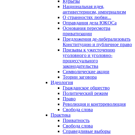
Курьезы
Национальная идея,
антивестернизм, империализм
О странностях любви...
Оправдания дела ЮКОСа
Основания пересмотра
приватизации
Предложения де-либерализовать
Конституцию и публичное право
Призывы к ужесточению
уголовного и уголовно-
процессуального
законодательства
Символические акции
Теории заговора
Идеология
Гражданское общество
Политический режим
Право
Революция и контрреволюция
Свобода слова
Практика
Приватность
Свобода слова
Справедливые выборы