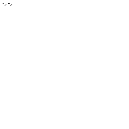
">
">