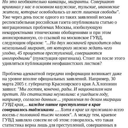
Но это необязательно кавказцы, мигранты. Совершают
криминал у нас в основном калужские, тульские, ивановские
жители, которые освободились из мест лишения свободы"
.
Уже через день после одного из таких заявлений весьма
респектабельная российская газета опубликовала статью о
миграционных проблемах Москвы, изобилующую
некорректными этническими обобщениями и при этом
анонсированную, со ссылкой на московское ГУВД,
следующим образом:
"...На двух москвичей приходится одни
нелегальный мигрант, от которого можно ждать чего
угодно, 45 процентов преступлений, совершаются
иногородними"
(пунктуация оригинала). Стоит ли после этого
удивляться публикациям неофашистских листков?
Проблема адекватной передачи информации возникает даже
на уровне вполне официальных заявлений. Например, 30
марта 2005 г. губернатор Красноярского края А.Хлопонин
заявил:
"Мы гостям, конечно, рады. И национализм нам
претит. Но статистика неумолима: в ушедшем году,
например, согласно данным ... управления по делам миграции
ГУВД края,...
каждое пятое преступление в крае
совершалось таджиками
.... Хотя в крае их проживало всего
восемь с половиной тысяч человек"
. А между тем, краевое
ГУВД заявляло совсем не об этом: говорилось, что такая
статистика верна лишь для преступлений, совершенных в