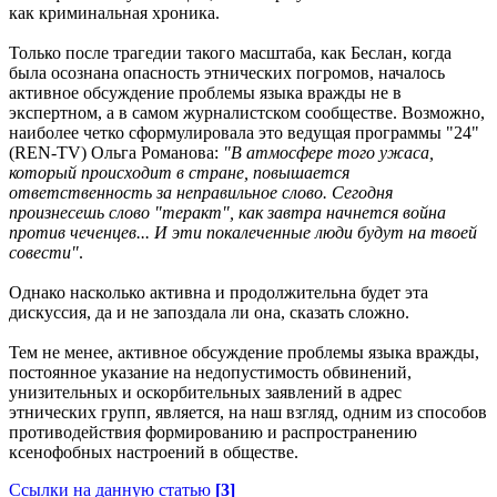
как криминальная хроника.
Только после трагедии такого масштаба, как Беслан, когда
была осознана опасность этнических погромов, началось
активное обсуждение проблемы языка вражды не в
экспертном, а в самом журналистском сообществе. Возможно,
наиболее четко сформулировала это ведущая программы "24"
(REN-TV) Ольга Романова:
"В атмосфере того ужаса,
который происходит в стране, повышается
ответственность за неправильное слово. Сегодня
произнесешь слово "теракт", как завтра начнется война
против чеченцев... И эти покалеченные люди будут на твоей
совести"
.
Однако насколько активна и продолжительна будет эта
дискуссия, да и не запоздала ли она, сказать сложно.
Тем не менее, активное обсуждение проблемы языка вражды,
постоянное указание на недопустимость обвинений,
унизительных и оскорбительных заявлений в адрес
этнических групп, является, на наш взгляд, одним из способов
противодействия формированию и распространению
ксенофобных настроений в обществе.
Ссылки на данную статью
[3]