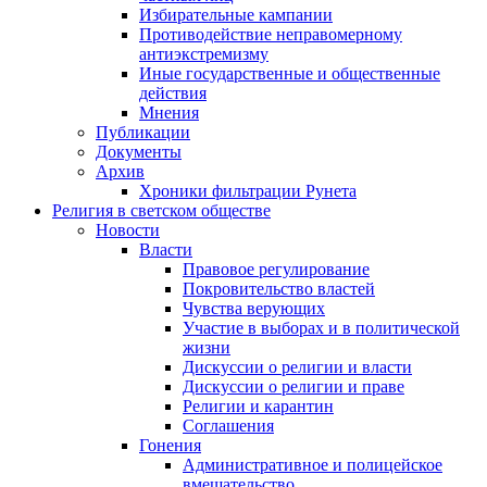
Избирательные кампании
Противодействие неправомерному
антиэкстремизму
Иные государственные и общественные
действия
Мнения
Публикации
Документы
Архив
Хроники фильтрации Рунета
Религия в светском обществе
Новости
Власти
Правовое регулирование
Покровительство властей
Чувства верующих
Участие в выборах и в политической
жизни
Дискуссии о религии и власти
Дискуссии о религии и праве
Религии и карантин
Соглашения
Гонения
Административное и полицейское
вмешательство