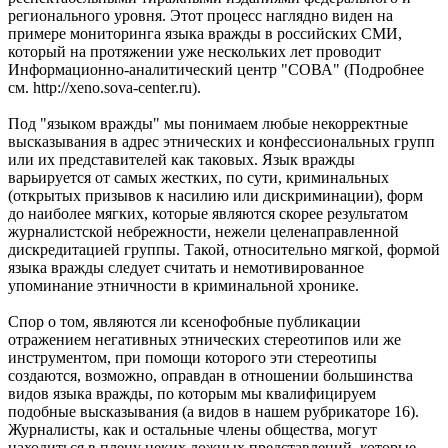
регионального уровня. Этот процесс наглядно виден на
примере мониторинга языка вражды в российских СМИ,
который на протяжении уже нескольких лет проводит
Информационно-аналитический центр "СОВА" (Подробнее
см. http://xeno.sova-center.ru).
Под "языком вражды" мы понимаем любые некорректные
высказывания в адрес этнических и конфессиональных групп
или их представителей как таковых. Язык вражды
варьируется от самых жестких, по сути, криминальных
(открытых призывов к насилию или дискриминации), форм
до наиболее мягких, которые являются скорее результатом
журналистской небрежности, нежели целенаправленной
дискредитацией группы. Такой, относительно мягкой, формой
языка вражды следует считать и немотивированное
упоминание этничности в криминальной хронике.
Спор о том, являются ли ксенофобные публикации
отражением негативных этнических стереотипов или же
инструментом, при помощи которого эти стереотипы
создаются, возможно, оправдан в отношении большинства
видов языка вражды, по которым мы квалифицируем
подобные высказывания (а видов в нашем рубрикаторе 16).
Журналисты, как и остальные члены общества, могут
находиться в плену неких ложных представлений, которые