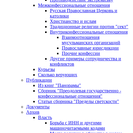
Межконфессиональные отношения
Русская Православная Церковь и
католики
Христианство и ислам
Традиционные религии против "сект"
Внутриконфессиональные отношения
Взаимоотношения
мусульманских организаций
Православные юрисдикции
Прочие конфессии
Другие примеры сотрудничества и
конфликтов
Курьезы
Сколько верующих
Публикации
Из книг "Панорамы"
Сборник "Преодолевая государственно -
конфессиональные отношения"
Статьи сборника "Пределы светскости"
Документы
Архив
Власть
Борьба с ИНН и другими
машиночитаемыми кодами