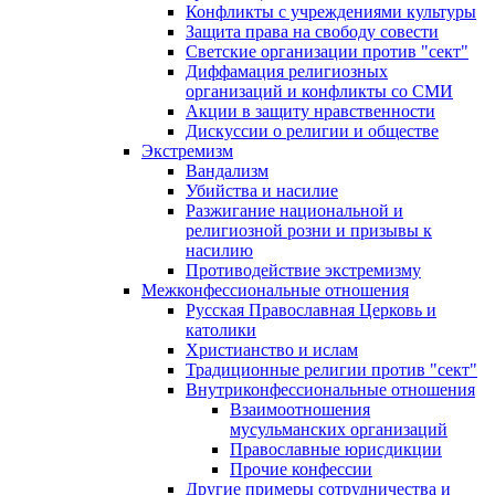
Конфликты с учреждениями культуры
Защита права на свободу совести
Светские организации против "сект"
Диффамация религиозных
организаций и конфликты со СМИ
Акции в защиту нравственности
Дискуссии о религии и обществе
Экстремизм
Вандализм
Убийства и насилие
Разжигание национальной и
религиозной розни и призывы к
насилию
Противодействие экстремизму
Межконфессиональные отношения
Русская Православная Церковь и
католики
Христианство и ислам
Традиционные религии против "сект"
Внутриконфессиональные отношения
Взаимоотношения
мусульманских организаций
Православные юрисдикции
Прочие конфессии
Другие примеры сотрудничества и