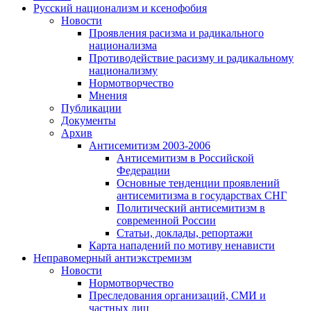
Русский национализм и ксенофобия
Новости
Проявления расизма и радикального
национализма
Противодействие расизму и радикальному
национализму
Нормотворчество
Мнения
Публикации
Документы
Архив
Антисемитизм 2003-2006
Антисемитизм в Российской
Федерации
Основные тенденции проявлений
антисемитизма в государствах СНГ
Политический антисемитизм в
современной России
Статьи, доклады, репортажи
Карта нападений по мотиву ненависти
Неправомерный антиэкстремизм
Новости
Нормотворчество
Преследования организаций, СМИ и
частных лиц