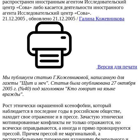
распространен иностранным агентом Исследовательский
центр «Сова» либо касается деятельности иностранного
агента Исследовательский центр «Сова».
21.12.2005
, обновлено 21.12.2005
/
Галина Кожевникова
Версия для печати
Мы публикуем статью Г.Кожевниковой, написанную для
газеты "Щит и меч". Статья была опубликована 27 октября
2005 г. (№40) под заголовком "Кто говорит на языке
вражды".
Рост этнически окрашенной ксенофобии, который
наблюдается в последние годы в российском обществе,
находит свое отражение и в прессе. Зачастую этнически
мотивированные конфликты не только отражаются, но
всячески оправдываются, а иногда и прямо провоцируются
прессой. Причем прессой не маргинальной, а
респектабельными тиражными изданиями федерального и