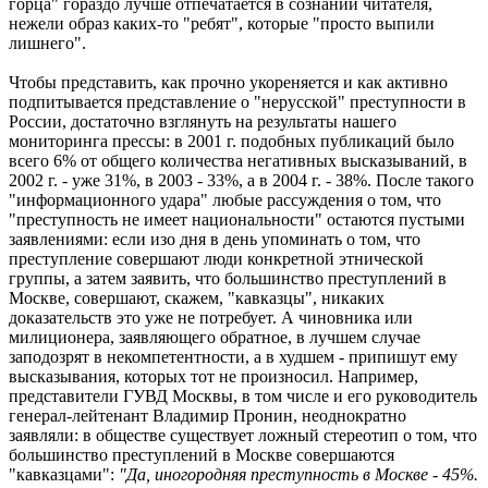
горца" гораздо лучше отпечатается в сознании читателя,
нежели образ каких-то "ребят", которые "просто выпили
лишнего".
Чтобы представить, как прочно укореняется и как активно
подпитывается представление о "нерусской" преступности в
России, достаточно взглянуть на результаты нашего
мониторинга прессы: в 2001 г. подобных публикаций было
всего 6% от общего количества негативных высказываний, в
2002 г. - уже 31%, в 2003 - 33%, а в 2004 г. - 38%. После такого
"информационного удара" любые рассуждения о том, что
"преступность не имеет национальности" остаются пустыми
заявлениями: если изо дня в день упоминать о том, что
преступление совершают люди конкретной этнической
группы, а затем заявить, что большинство преступлений в
Москве, совершают, скажем, "кавказцы", никаких
доказательств это уже не потребует. А чиновника или
милиционера, заявляющего обратное, в лучшем случае
заподозрят в некомпетентности, а в худшем - припишут ему
высказывания, которых тот не произносил. Например,
представители ГУВД Москвы, в том числе и его руководитель
генерал-лейтенант Владимир Пронин, неоднократно
заявляли: в обществе существует ложный стереотип о том, что
большинство преступлений в Москве совершаются
"кавказцами":
"Да, иногородняя преступность в Москве - 45%.