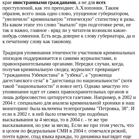
крае
иностранными гражданами
, а не для
всех
преступлений, как это преподнес А.Хлопонин. Таким
образом, всего лишь одно слово, упущенное губернатором,
"увеличило" криминальную "этническую" статистику в разы.
На каком этапе это слово "выпало" при подготовке речи, не
так и важно, главное - вряд ли у читателя возникли какие-
нибудь сомнения. Есть ведь доверие к слову губернатора, да и
к печатному слову как таковому.
Традиция упоминания этничности участников криминальных
эпизодов поддерживается и самими журналистами, и
правоохранительными органами. Нередки случаи, когда,
получая криминальную сводку, журналист превращает
"гражданина Узбекистана" в "узбека", а "уроженца
дагестанского села" в "дагестанца по национальности" (хотя
такой "национальности" и вовсе нет). Однако зачастую это
упоминание идет от самих правоохранительных органов и
лишь добросовестно цитируется газетами. Например, в 2002 и
2004 г. специально для анализа криминальной хроники в наш
мониторинг была включена телепрограмма "Петровка, 38". И
если в 2002 г. в ней было отмечено три подобных
высказывания за 4 месяца, то в 2004 г. - те же три
высказывания, но уже за месяц. Если же при этом учесть, что
в целом по федеральным СМИ в 2004 г. отмечался резкий,
почти вдвое, спад языка вражды, то динамика выглядит еще