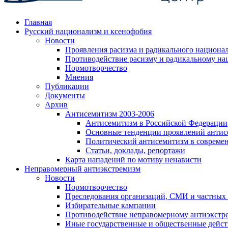
Главная
Русский национализм и ксенофобия
Новости
Проявления расизма и радикального национа
Противодействие расизму и радикальному на
Нормотворчество
Мнения
Публикации
Документы
Архив
Антисемитизм 2003-2006
Антисемитизм в Российской Федерации
Основные тенденции проявлений антис
Политический антисемитизм в совреме
Статьи, доклады, репортажи
Карта нападений по мотиву ненависти
Неправомерный антиэкстремизм
Новости
Нормотворчество
Преследования организаций, СМИ и частных
Избирательные кампании
Противодействие неправомерному антиэкстр
Иные государственные и общественные дейст