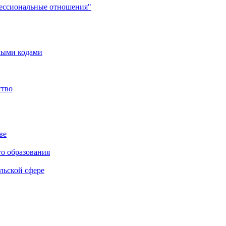
фессиональные отношения"
мыми кодами
ство
ве
го образования
льской сфере