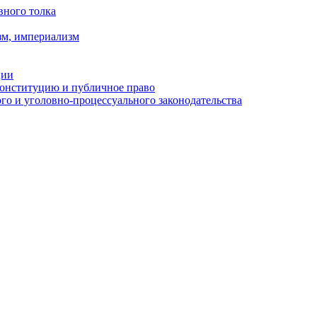
вного толка
зм, империализм
ции
Конституцию и публичное право
о и уголовно-процессуального законодательства