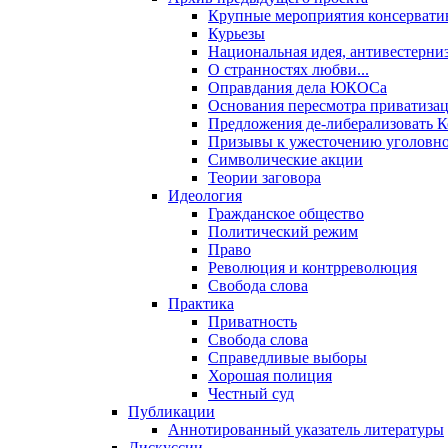
Крупные мероприятия консервати
Курьезы
Национальная идея, антивестерни
О странностях любви...
Оправдания дела ЮКОСа
Основания пересмотра приватиза
Предложения де-либерализовать 
Призывы к ужесточению уголовног
Символические акции
Теории заговора
Идеология
Гражданское общество
Политический режим
Право
Революция и контрреволюция
Свобода слова
Практика
Приватность
Свобода слова
Справедливые выборы
Хорошая полиция
Честный суд
Публикации
Аннотированный указатель литературы
Дискуссии