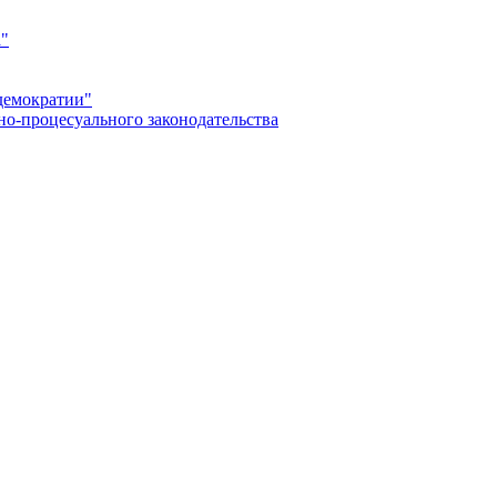
а"
демократии"
но-процесуального законодательства