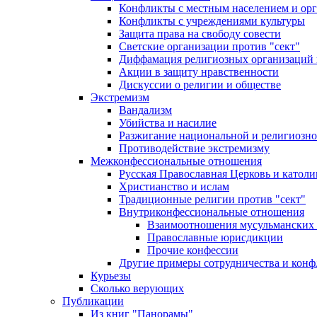
Конфликты с местным населением и ор
Конфликты с учреждениями культуры
Защита права на свободу совести
Светские организации против "сект"
Диффамация религиозных организаций
Акции в защиту нравственности
Дискуссии о религии и обществе
Экстремизм
Вандализм
Убийства и насилие
Разжигание национальной и религиозно
Противодействие экстремизму
Межконфессиональные отношения
Русская Православная Церковь и католи
Христианство и ислам
Традиционные религии против "сект"
Внутриконфессиональные отношения
Взаимоотношения мусульманских 
Православные юрисдикции
Прочие конфессии
Другие примеры сотрудничества и конф
Курьезы
Сколько верующих
Публикации
Из книг "Панорамы"