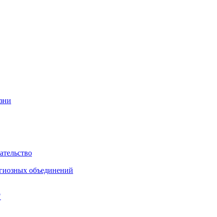
изни
ательство
игиозных объединений
"