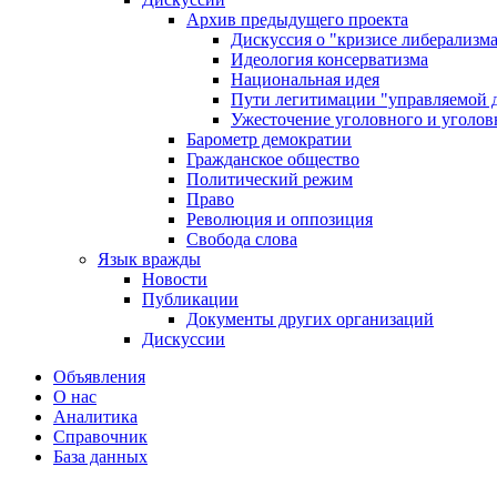
Архив предыдущего проекта
Дискуссия о "кризисе либерализм
Идеология консерватизма
Национальная идея
Пути легитимации "управляемой 
Ужесточение уголовного и уголов
Барометр демократии
Гражданское общество
Политический режим
Право
Революция и оппозиция
Свобода слова
Язык вражды
Новости
Публикации
Документы других организаций
Дискуссии
Объявления
О нас
Аналитика
Справочник
База данных