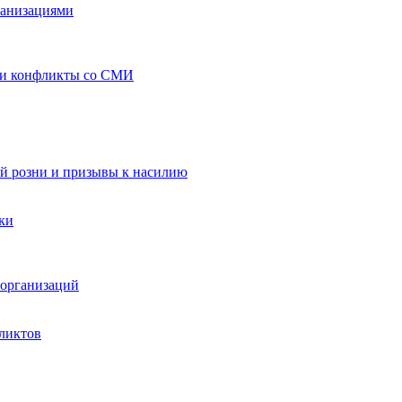
ганизациями
 и конфликты со СМИ
й розни и призывы к насилию
ки
организаций
ликтов