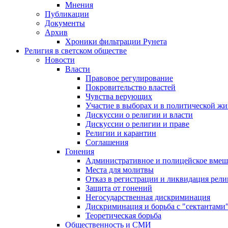
Мнения
Публикации
Документы
Архив
Хроники фильтрации Рунета
Религия в светском обществе
Новости
Власти
Правовое регулирование
Покровительство властей
Чувства верующих
Участие в выборах и в политической ж
Дискуссии о религии и власти
Дискуссии о религии и праве
Религии и карантин
Соглашения
Гонения
Административное и полицейское вмеш
Места для молитвы
Отказ в регистрации и ликвидация рел
Защита от гонений
Негосударственная дискриминация
Дискриминация и борьба с "сектантами
Теоретическая борьба
Общественность и СМИ