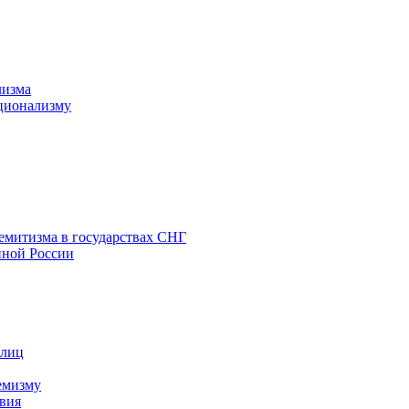
лизма
ционализму
емитизма в государствах СНГ
нной России
 лиц
емизму
вия