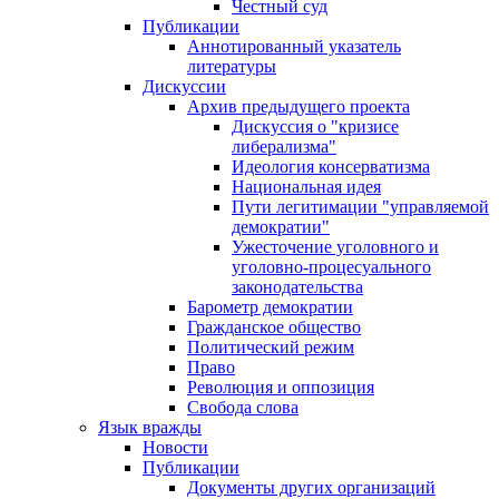
Честный суд
Публикации
Аннотированный указатель
литературы
Дискуссии
Архив предыдущего проекта
Дискуссия о "кризисе
либерализма"
Идеология консерватизма
Национальная идея
Пути легитимации "управляемой
демократии"
Ужесточение уголовного и
уголовно-процесуального
законодательства
Барометр демократии
Гражданское общество
Политический режим
Право
Революция и оппозиция
Свобода слова
Язык вражды
Новости
Публикации
Документы других организаций