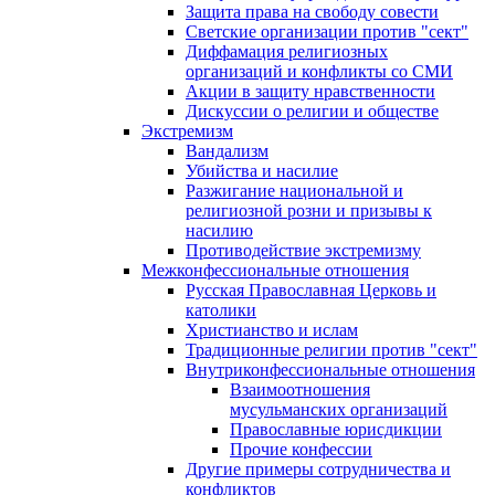
Защита права на свободу совести
Светские организации против "сект"
Диффамация религиозных
организаций и конфликты со СМИ
Акции в защиту нравственности
Дискуссии о религии и обществе
Экстремизм
Вандализм
Убийства и насилие
Разжигание национальной и
религиозной розни и призывы к
насилию
Противодействие экстремизму
Межконфессиональные отношения
Русская Православная Церковь и
католики
Христианство и ислам
Традиционные религии против "сект"
Внутриконфессиональные отношения
Взаимоотношения
мусульманских организаций
Православные юрисдикции
Прочие конфессии
Другие примеры сотрудничества и
конфликтов