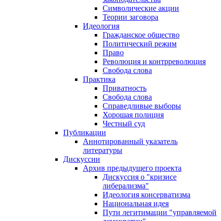
Символические акции
Теории заговора
Идеология
Гражданское общество
Политический режим
Право
Революция и контрреволюция
Свобода слова
Практика
Приватность
Свобода слова
Справедливые выборы
Хорошая полиция
Честный суд
Публикации
Аннотированный указатель
литературы
Дискуссии
Архив предыдущего проекта
Дискуссия о "кризисе
либерализма"
Идеология консерватизма
Национальная идея
Пути легитимации "управляемой