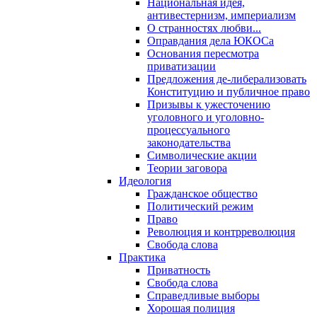
Национальная идея,
антивестернизм, империализм
О странностях любви...
Оправдания дела ЮКОСа
Основания пересмотра
приватизации
Предложения де-либерализовать
Конституцию и публичное право
Призывы к ужесточению
уголовного и уголовно-
процессуального
законодательства
Символические акции
Теории заговора
Идеология
Гражданское общество
Политический режим
Право
Революция и контрреволюция
Свобода слова
Практика
Приватность
Свобода слова
Справедливые выборы
Хорошая полиция