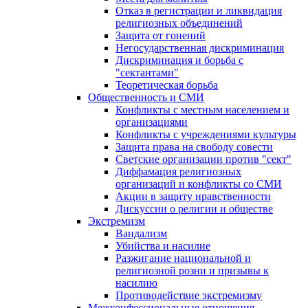
Отказ в регистрации и ликвидация
религиозных объединений
Защита от гонений
Негосударственная дискриминация
Дискриминация и борьба с
"сектантами"
Теоретическая борьба
Общественность и СМИ
Конфликты с местным населением и
организациями
Конфликты с учреждениями культуры
Защита права на свободу совести
Светские организации против "сект"
Диффамация религиозных
организаций и конфликты со СМИ
Акции в защиту нравственности
Дискуссии о религии и обществе
Экстремизм
Вандализм
Убийства и насилие
Разжигание национальной и
религиозной розни и призывы к
насилию
Противодействие экстремизму
Межконфессиональные отношения