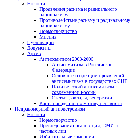
Новости
Проявления расизма и радикального
национализма
Противодействие расизму и радикальному
национализму
Нормотворчество
Мнения
Публикации
Документы
Архив
Антисемитизм 2003-2006
Антисемитизм в Российской
Федерации
Основные тенденции проявлений
антисемитизма в государствах СНГ
Политический антисемитизм в
современной России
Статьи, доклады, репортажи
Карта нападений по мотиву ненависти
Неправомерный антиэкстремизм
Новости
Нормотворчество
Преследования организаций, СМИ и
частных лиц
Избирательные кампании