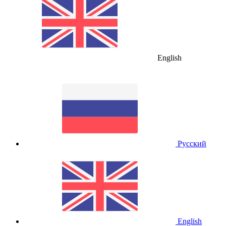
English
Русский
English