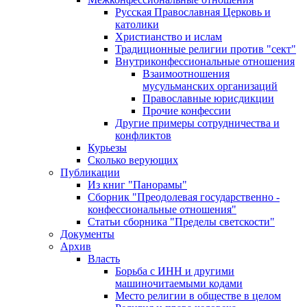
Русская Православная Церковь и
католики
Христианство и ислам
Традиционные религии против "сект"
Внутриконфессиональные отношения
Взаимоотношения
мусульманских организаций
Православные юрисдикции
Прочие конфессии
Другие примеры сотрудничества и
конфликтов
Курьезы
Сколько верующих
Публикации
Из книг "Панорамы"
Сборник "Преодолевая государственно -
конфессиональные отношения"
Статьи сборника "Пределы светскости"
Документы
Архив
Власть
Борьба с ИНН и другими
машиночитаемыми кодами
Место религии в обществе в целом