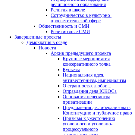
религиозного образования
Религия в школе
Сотрудничество в культурно-
просветительской сфере
Общественность и СМИ
Религиозные СМИ
Завершенные проекты
Демократия в осаде
Новости
Архив предыдущего проекта
Крупные мероприятия
консервативного толка
Курьезы
Национальная идея,
антивестернизм, империализм
О странностях любви...
Оправдания дела ЮКОСа
Основания пересмотра
приватизации
Предложения де-либерализовать
Конституцию и публичное право
Призывы к ужесточению
уголовного и уголовно-
процессуального
законодательства