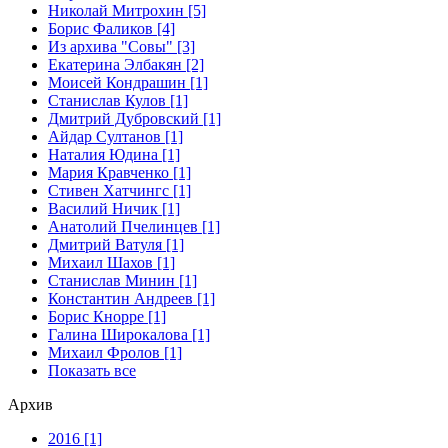
Николай Митрохин [5]
Борис Фаликов [4]
Из архива "Совы" [3]
Екатерина Элбакян [2]
Моисей Кондрашин [1]
Станислав Кулов [1]
Дмитрий Дубровский [1]
Айдар Султанов [1]
Наталия Юдина [1]
Мария Кравченко [1]
Стивен Хатчингс [1]
Василий Ничик [1]
Анатолий Пчелинцев [1]
Дмитрий Ватуля [1]
Михаил Шахов [1]
Станислав Минин [1]
Константин Андреев [1]
Борис Кнорре [1]
Галина Широкалова [1]
Михаил Фролов [1]
Показать все
Архив
2016 [1]