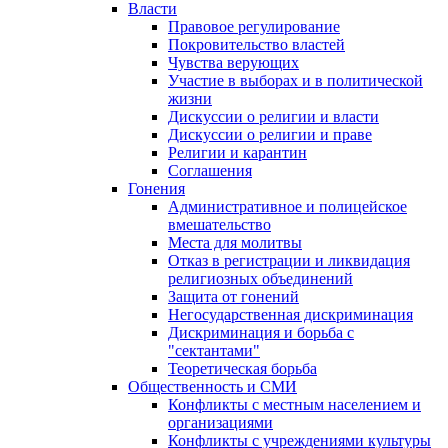
Власти
Правовое регулирование
Покровительство властей
Чувства верующих
Участие в выборах и в политической
жизни
Дискуссии о религии и власти
Дискуссии о религии и праве
Религии и карантин
Соглашения
Гонения
Административное и полицейское
вмешательство
Места для молитвы
Отказ в регистрации и ликвидация
религиозных объединений
Защита от гонений
Негосударственная дискриминация
Дискриминация и борьба с
"сектантами"
Теоретическая борьба
Общественность и СМИ
Конфликты с местным населением и
организациями
Конфликты с учреждениями культуры