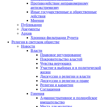
Противодействие неправомерному
антиэкстремизму
Иные государственные и общественные
действия
Мнения
Публикации
Документы
Архив
Хроники фильтрации Рунета
Религия в светском обществе
Новости
Власти
Правовое регулирование
Покровительство властей
Чувства верующих
Участие в выборах и в политической
жизни
Дискуссии о религии и власти
Дискуссии о религии и праве
Религии и карантин
Соглашения
Гонения
Административное и полицейское
вмешательство
Места для молитвы