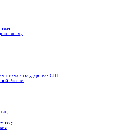
лизма
ционализму
емитизма в государствах СНГ
нной России
 лиц
емизму
вия