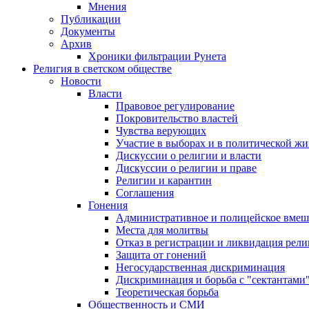
Мнения
Публикации
Документы
Архив
Хроники фильтрации Рунета
Религия в светском обществе
Новости
Власти
Правовое регулирование
Покровительство властей
Чувства верующих
Участие в выборах и в политической ж
Дискуссии о религии и власти
Дискуссии о религии и праве
Религии и карантин
Соглашения
Гонения
Административное и полицейское вмеш
Места для молитвы
Отказ в регистрации и ликвидация рел
Защита от гонений
Негосударственная дискриминация
Дискриминация и борьба с "сектантами
Теоретическая борьба
Общественность и СМИ