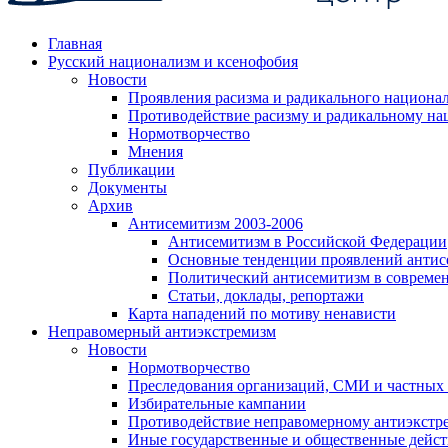
Главная
Русский национализм и ксенофобия
Новости
Проявления расизма и радикального национа
Противодействие расизму и радикальному на
Нормотворчество
Мнения
Публикации
Документы
Архив
Антисемитизм 2003-2006
Антисемитизм в Российской Федерации
Основные тенденции проявлений антис
Политический антисемитизм в совреме
Статьи, доклады, репортажи
Карта нападений по мотиву ненависти
Неправомерный антиэкстремизм
Новости
Нормотворчество
Преследования организаций, СМИ и частных
Избирательные кампании
Противодействие неправомерному антиэкстр
Иные государственные и общественные дейст