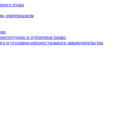
вного толка
зм, империализм
ции
Конституцию и публичное право
о и уголовно-процессуального законодательства