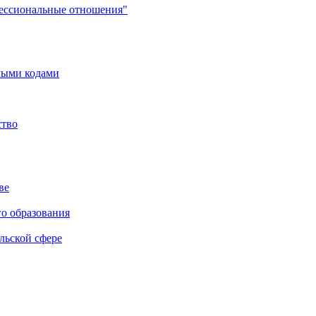
фессиональные отношения"
мыми кодами
ство
ве
го образования
льской сфере