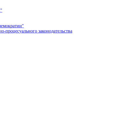
а"
демократии"
но-процесуального законодательства