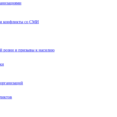
ганизациями
 и конфликты со СМИ
й розни и призывы к насилию
ки
организаций
ликтов