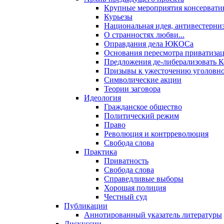
Крупные мероприятия консервати
Курьезы
Национальная идея, антивестерни
О странностях любви...
Оправдания дела ЮКОСа
Основания пересмотра приватиза
Предложения де-либерализовать 
Призывы к ужесточению уголовног
Символические акции
Теории заговора
Идеология
Гражданское общество
Политический режим
Право
Революция и контрреволюция
Свобода слова
Практика
Приватность
Свобода слова
Справедливые выборы
Хорошая полиция
Честный суд
Публикации
Аннотированный указатель литературы
Дискуссии