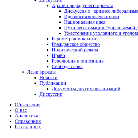
Архив предыдущего проекта
Дискуссия о "кризисе либерализм
Идеология консерватизма
Национальная идея
Пути легитимации "управляемой 
Ужесточение уголовного и уголов
Барометр демократии
Гражданское общество
Политический режим
Право
Революция и оппозиция
Свобода слова
Язык вражды
Новости
Публикации
Документы других организаций
Дискуссии
Объявления
О нас
Аналитика
Справочник
База данных