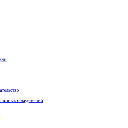
изни
ательство
игиозных объединений
"