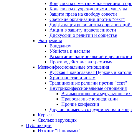
Конфликты с местным населением и ор
Конфликты с учреждениями культуры
Защита права на свободу совести
Светские организации против "сект"
Диффамация религиозных организаций
Акции в защиту нравственности
Дискуссии о религии и обществе
Экстремизм
Вандализм
Убийства и насилие
Разжигание национальной и религиозно
Противодействие экстремизму
Межконфессиональные отношения
Русская Православная Церковь и католи
Христианство и ислам
Традиционные религии против "сект"
Внутриконфессиональные отношения
Взаимоотношения мусульманских 
Православные юрисдикции
Прочие конфессии
Другие примеры сотрудничества и конф
Курьезы
Сколько верующих
Публикации
Из книг "Панорамы"