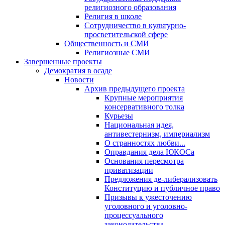
религиозного образования
Религия в школе
Сотрудничество в культурно-
просветительской сфере
Общественность и СМИ
Религиозные СМИ
Завершенные проекты
Демократия в осаде
Новости
Архив предыдущего проекта
Крупные мероприятия
консервативного толка
Курьезы
Национальная идея,
антивестернизм, империализм
О странностях любви...
Оправдания дела ЮКОСа
Основания пересмотра
приватизации
Предложения де-либерализовать
Конституцию и публичное право
Призывы к ужесточению
уголовного и уголовно-
процессуального
законодательства