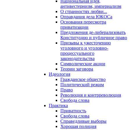
Национальная идея,
антивестернизм, империализм
О странностях любви...
Оправдания дела ЮКОСа
Основания пересмотра
приватизации
Предложения де-либерализовать
Конституцию и публичное право
Призывы к ужесточению
уголовного и уголовно-
процессуального
законодательства
Символические акции
Теории заговора
Идеология
Гражданское общество
Политический режим
Право
Революция и контрреволюция
Свобода слова
Практика
Приватность
Свобода слова
Справедливые выборы
Хорошая полиция