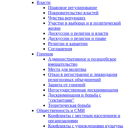
Власти
Правовое регулирование
Покровительство властей
Чувства верующих
Участие в выборах и в политической
жизни
Дискуссии о религии и власти
Дискуссии о религии и праве
Религии и карантин
Соглашения
Гонения
Административное и полицейское
вмешательство
Места для молитвы
Отказ в регистрации и ликвидация
религиозных объединений
Защита от гонений
Негосударственная дискриминация
Дискриминация и борьба с
"сектантами"
Теоретическая борьба
Общественность и СМИ
Конфликты с местным населением и
организациями
Конфликты с учреждениями культуры