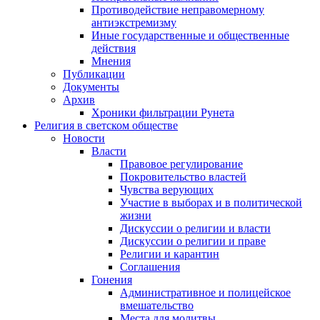
Противодействие неправомерному
антиэкстремизму
Иные государственные и общественные
действия
Мнения
Публикации
Документы
Архив
Хроники фильтрации Рунета
Религия в светском обществе
Новости
Власти
Правовое регулирование
Покровительство властей
Чувства верующих
Участие в выборах и в политической
жизни
Дискуссии о религии и власти
Дискуссии о религии и праве
Религии и карантин
Соглашения
Гонения
Административное и полицейское
вмешательство
Места для молитвы