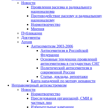
Новости
Проявления расизма и радикального
национализма
Противодействие расизму и радикальному
национализму
Нормотворчество
Мнения
Публикации
Документы
Архив
Антисемитизм 2003-2006
Антисемитизм в Российской
Федерации
Основные тенденции проявлений
антисемитизма в государствах СНГ
Политический антисемитизм в
современной России
Статьи, доклады, репортажи
Карта нападений по мотиву ненависти
Неправомерный антиэкстремизм
Новости
Нормотворчество
Преследования организаций, СМИ и
частных лиц
Избирательные кампании