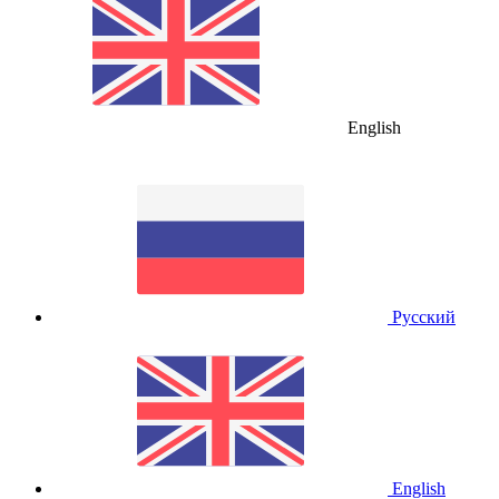
English
Русский
English