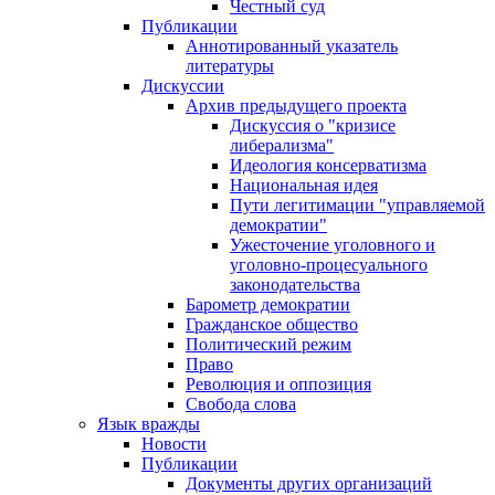
Честный суд
Публикации
Аннотированный указатель
литературы
Дискуссии
Архив предыдущего проекта
Дискуссия о "кризисе
либерализма"
Идеология консерватизма
Национальная идея
Пути легитимации "управляемой
демократии"
Ужесточение уголовного и
уголовно-процесуального
законодательства
Барометр демократии
Гражданское общество
Политический режим
Право
Революция и оппозиция
Свобода слова
Язык вражды
Новости
Публикации
Документы других организаций