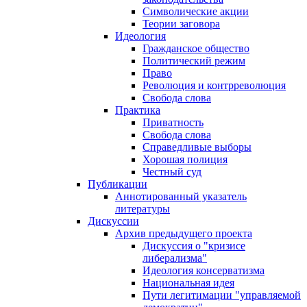
Символические акции
Теории заговора
Идеология
Гражданское общество
Политический режим
Право
Революция и контрреволюция
Свобода слова
Практика
Приватность
Свобода слова
Справедливые выборы
Хорошая полиция
Честный суд
Публикации
Аннотированный указатель
литературы
Дискуссии
Архив предыдущего проекта
Дискуссия о "кризисе
либерализма"
Идеология консерватизма
Национальная идея
Пути легитимации "управляемой