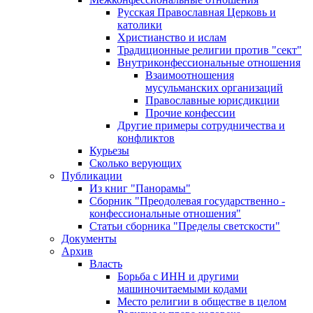
Русская Православная Церковь и
католики
Христианство и ислам
Традиционные религии против "сект"
Внутриконфессиональные отношения
Взаимоотношения
мусульманских организаций
Православные юрисдикции
Прочие конфессии
Другие примеры сотрудничества и
конфликтов
Курьезы
Сколько верующих
Публикации
Из книг "Панорамы"
Сборник "Преодолевая государственно -
конфессиональные отношения"
Статьи сборника "Пределы светскости"
Документы
Архив
Власть
Борьба с ИНН и другими
машиночитаемыми кодами
Место религии в обществе в целом