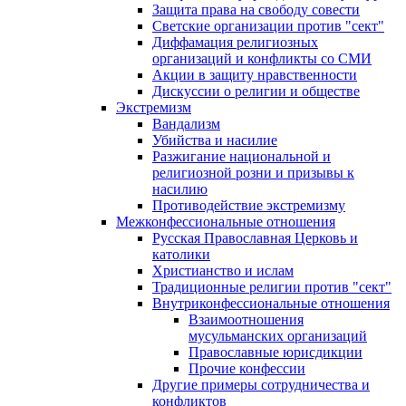
Защита права на свободу совести
Светские организации против "сект"
Диффамация религиозных
организаций и конфликты со СМИ
Акции в защиту нравственности
Дискуссии о религии и обществе
Экстремизм
Вандализм
Убийства и насилие
Разжигание национальной и
религиозной розни и призывы к
насилию
Противодействие экстремизму
Межконфессиональные отношения
Русская Православная Церковь и
католики
Христианство и ислам
Традиционные религии против "сект"
Внутриконфессиональные отношения
Взаимоотношения
мусульманских организаций
Православные юрисдикции
Прочие конфессии
Другие примеры сотрудничества и
конфликтов