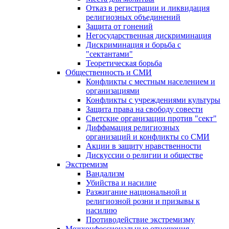
Отказ в регистрации и ликвидация
религиозных объединений
Защита от гонений
Негосударственная дискриминация
Дискриминация и борьба с
"сектантами"
Теоретическая борьба
Общественность и СМИ
Конфликты с местным населением и
организациями
Конфликты с учреждениями культуры
Защита права на свободу совести
Светские организации против "сект"
Диффамация религиозных
организаций и конфликты со СМИ
Акции в защиту нравственности
Дискуссии о религии и обществе
Экстремизм
Вандализм
Убийства и насилие
Разжигание национальной и
религиозной розни и призывы к
насилию
Противодействие экстремизму
Межконфессиональные отношения