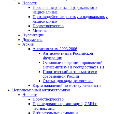
Новости
Проявления расизма и радикального
национализма
Противодействие расизму и радикальному
национализму
Нормотворчество
Мнения
Публикации
Документы
Архив
Антисемитизм 2003-2006
Антисемитизм в Российской
Федерации
Основные тенденции проявлений
антисемитизма в государствах СНГ
Политический антисемитизм в
современной России
Статьи, доклады, репортажи
Карта нападений по мотиву ненависти
Неправомерный антиэкстремизм
Новости
Нормотворчество
Преследования организаций, СМИ и
частных лиц
Избирательные кампании