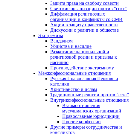
Защита права на свободу совести
Светские организации против "сект"
Диффамация религиозных
организаций и конфликты со СМИ
Акции в защиту нравственности
Дискуссии о религии и обществе
Экстремизм
Вандализм
Убийства и насилие
Разжигание национальной и
религиозной розни и призывы к
насилию
Противодействие экстремизму
Межконфессиональные отношения
Русская Православная Церковь и
католики
Христианство и ислам
Традиционные религии против "сект"
Внутриконфессиональные отношения
Взаимоотношения
мусульманских организаций
Православные юрисдикции
Прочие конфессии
Другие примеры сотрудничества и
конфликтов