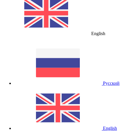
English
Русский
English