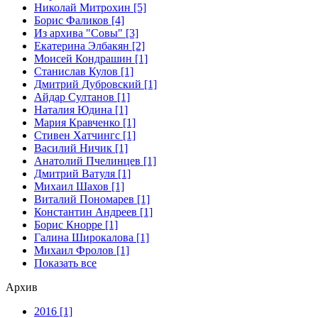
Николай Митрохин [5]
Борис Фаликов [4]
Из архива "Совы" [3]
Екатерина Элбакян [2]
Моисей Кондрашин [1]
Станислав Кулов [1]
Дмитрий Дубровский [1]
Айдар Султанов [1]
Наталия Юдина [1]
Мария Кравченко [1]
Стивен Хатчингс [1]
Василий Ничик [1]
Анатолий Пчелинцев [1]
Дмитрий Ватуля [1]
Михаил Шахов [1]
Виталий Пономарев [1]
Константин Андреев [1]
Борис Кнорре [1]
Галина Широкалова [1]
Михаил Фролов [1]
Показать все
Архив
2016 [1]