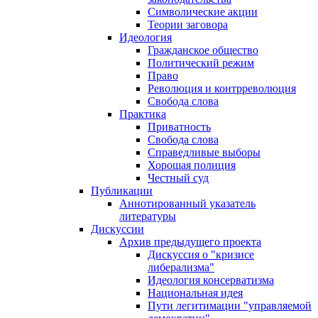
Символические акции
Теории заговора
Идеология
Гражданское общество
Политический режим
Право
Революция и контрреволюция
Свобода слова
Практика
Приватность
Свобода слова
Справедливые выборы
Хорошая полиция
Честный суд
Публикации
Аннотированный указатель
литературы
Дискуссии
Архив предыдущего проекта
Дискуссия о "кризисе
либерализма"
Идеология консерватизма
Национальная идея
Пути легитимации "управляемой