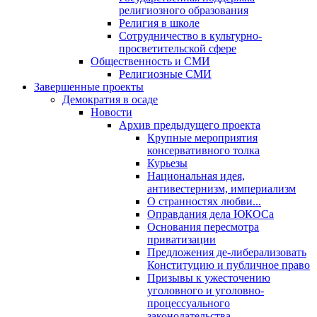
религиозного образования
Религия в школе
Сотрудничество в культурно-
просветительской сфере
Общественность и СМИ
Религиозные СМИ
Завершенные проекты
Демократия в осаде
Новости
Архив предыдущего проекта
Крупные мероприятия
консервативного толка
Курьезы
Национальная идея,
антивестернизм, империализм
О странностях любви...
Оправдания дела ЮКОСа
Основания пересмотра
приватизации
Предложения де-либерализовать
Конституцию и публичное право
Призывы к ужесточению
уголовного и уголовно-
процессуального
законодательства