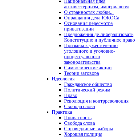
Национальная идея,
антивестернизм, империализм
О странностях любви...
Оправдания дела ЮКОСа
Основания пересмотра
приватизации
Предложения де-либерализовать
Конституцию и публичное право
Призывы к ужесточению
уголовного и уголовно-
процессуального
законодательства
Символические акции
Теории заговора
Идеология
Гражданское общество
Политический режим
Право
Революция и контрреволюция
Свобода слова
Практика
Приватность
Свобода слова
Справедливые выборы
Хорошая полиция