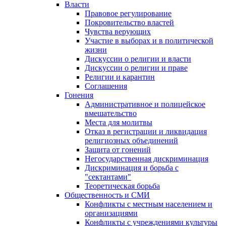
Власти
Правовое регулирование
Покровительство властей
Чувства верующих
Участие в выборах и в политической
жизни
Дискуссии о религии и власти
Дискуссии о религии и праве
Религии и карантин
Соглашения
Гонения
Административное и полицейское
вмешательство
Места для молитвы
Отказ в регистрации и ликвидация
религиозных объединений
Защита от гонений
Негосударственная дискриминация
Дискриминация и борьба с
"сектантами"
Теоретическая борьба
Общественность и СМИ
Конфликты с местным населением и
организациями
Конфликты с учреждениями культуры