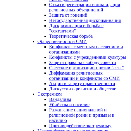
Отказ в регистрации и ликвидация
религиозных объединений
Защита от гонений
Негосударственная дискриминация
Дискриминация и борьба с
"сектантами"
Теоретическая борьба
Общественность и СМИ
Конфликты с местным населением и
организациями
Конфликты с учреждениями культуры
Защита права на свободу совести
Светские организации против "сект"
Диффамация религиозных
организаций и конфликты со СМИ
Акции в защиту нравственности
Дискуссии о религии и обществе
Экстремизм
Вандализм
Убийства и насилие
Разжигание национальной и
религиозной розни и призывы к
насилию
Противодействие экстремизму
Межконфессиональные отношения