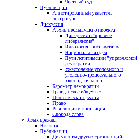
Честный суд
Публикации
Аннотированный указатель
литературы
Дискуссии
Архив предыдущего проекта
Дискуссия о "кризисе
либерализма"
Идеология консерватизма
Национальная идея
Пути легитимации "управляемой
демократии"
Ужесточение уголовного и
уголовно-процесуального
законодательства
Барометр демократии
Гражданское общество
Политический режим
Право
Революция и оппозиция
Свобода слова
Язык вражды
Новости
Публикации
Документы других организаций