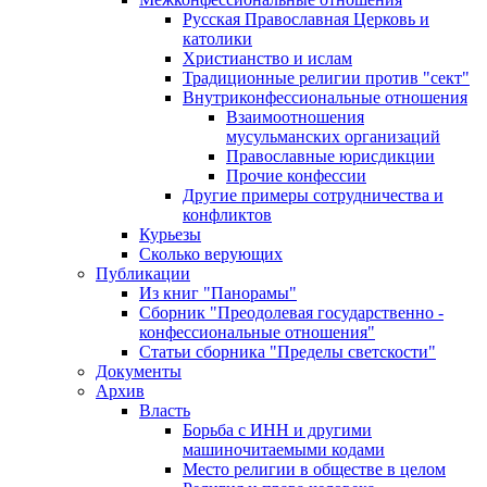
Русская Православная Церковь и
католики
Христианство и ислам
Традиционные религии против "сект"
Внутриконфессиональные отношения
Взаимоотношения
мусульманских организаций
Православные юрисдикции
Прочие конфессии
Другие примеры сотрудничества и
конфликтов
Курьезы
Сколько верующих
Публикации
Из книг "Панорамы"
Сборник "Преодолевая государственно -
конфессиональные отношения"
Статьи сборника "Пределы светскости"
Документы
Архив
Власть
Борьба с ИНН и другими
машиночитаемыми кодами
Место религии в обществе в целом