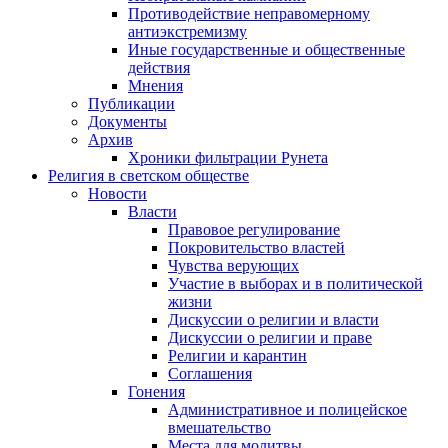
Противодействие неправомерному
антиэкстремизму
Иные государственные и общественные
действия
Мнения
Публикации
Документы
Архив
Хроники фильтрации Рунета
Религия в светском обществе
Новости
Власти
Правовое регулирование
Покровительство властей
Чувства верующих
Участие в выборах и в политической
жизни
Дискуссии о религии и власти
Дискуссии о религии и праве
Религии и карантин
Соглашения
Гонения
Административное и полицейское
вмешательство
Места для молитвы