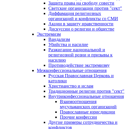
Защита права на свободу совести
Светские организации против "сект"
Диффамация религиозных
организаций и конфликты со СМИ
Акции в защиту нравственности
Дискуссии о религии и обществе
Экстремизм
Вандализм
Убийства и насилие
Разжигание национальной и
религиозной розни и призывы к
насилию
Противодействие экстремизму
Межконфессиональные отношения
Русская Православная Церковь и
католики
Христианство и ислам
Традиционные религии против "сект"
Внутриконфессиональные отношения
Взаимоотношения
мусульманских организаций
Православные юрисдикции
Прочие конфессии
Другие примеры сотрудничества и
конфликтов