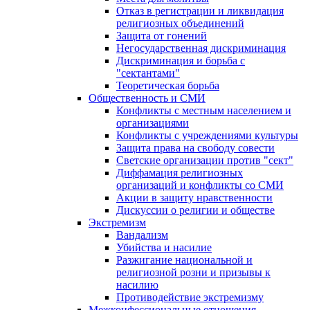
Отказ в регистрации и ликвидация
религиозных объединений
Защита от гонений
Негосударственная дискриминация
Дискриминация и борьба с
"сектантами"
Теоретическая борьба
Общественность и СМИ
Конфликты с местным населением и
организациями
Конфликты с учреждениями культуры
Защита права на свободу совести
Светские организации против "сект"
Диффамация религиозных
организаций и конфликты со СМИ
Акции в защиту нравственности
Дискуссии о религии и обществе
Экстремизм
Вандализм
Убийства и насилие
Разжигание национальной и
религиозной розни и призывы к
насилию
Противодействие экстремизму
Межконфессиональные отношения