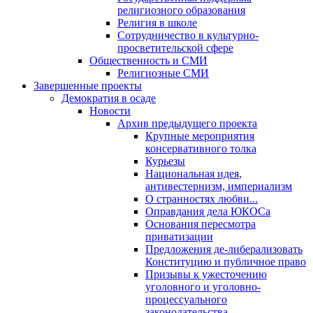
религиозного образования
Религия в школе
Сотрудничество в культурно-
просветительской сфере
Общественность и СМИ
Религиозные СМИ
Завершенные проекты
Демократия в осаде
Новости
Архив предыдущего проекта
Крупные мероприятия
консервативного толка
Курьезы
Национальная идея,
антивестернизм, империализм
О странностях любви...
Оправдания дела ЮКОСа
Основания пересмотра
приватизации
Предложения де-либерализовать
Конституцию и публичное право
Призывы к ужесточению
уголовного и уголовно-
процессуального
законодательства