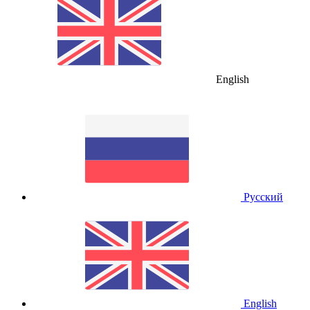
English
Русский
English