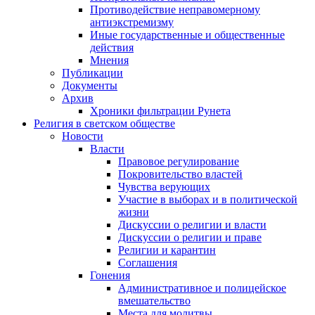
Противодействие неправомерному
антиэкстремизму
Иные государственные и общественные
действия
Мнения
Публикации
Документы
Архив
Хроники фильтрации Рунета
Религия в светском обществе
Новости
Власти
Правовое регулирование
Покровительство властей
Чувства верующих
Участие в выборах и в политической
жизни
Дискуссии о религии и власти
Дискуссии о религии и праве
Религии и карантин
Соглашения
Гонения
Административное и полицейское
вмешательство
Места для молитвы