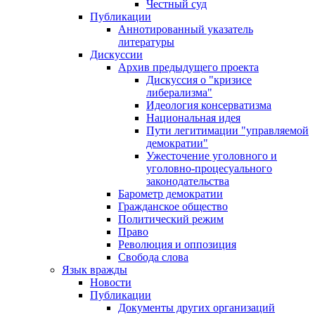
Честный суд
Публикации
Аннотированный указатель
литературы
Дискуссии
Архив предыдущего проекта
Дискуссия о "кризисе
либерализма"
Идеология консерватизма
Национальная идея
Пути легитимации "управляемой
демократии"
Ужесточение уголовного и
уголовно-процесуального
законодательства
Барометр демократии
Гражданское общество
Политический режим
Право
Революция и оппозиция
Свобода слова
Язык вражды
Новости
Публикации
Документы других организаций