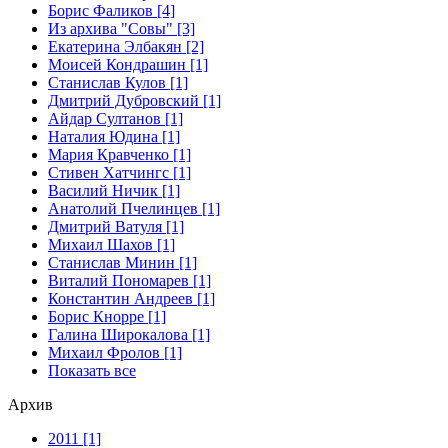
Борис Фаликов [4]
Из архива "Совы" [3]
Екатерина Элбакян [2]
Моисей Кондрашин [1]
Станислав Кулов [1]
Дмитрий Дубровский [1]
Айдар Султанов [1]
Наталия Юдина [1]
Мария Кравченко [1]
Стивен Хатчингс [1]
Василий Ничик [1]
Анатолий Пчелинцев [1]
Дмитрий Ватуля [1]
Михаил Шахов [1]
Станислав Минин [1]
Виталий Пономарев [1]
Константин Андреев [1]
Борис Кнорре [1]
Галина Широкалова [1]
Михаил Фролов [1]
Показать все
Архив
2011 [1]