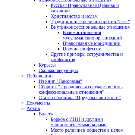
Русская Православная Церковь и
католики
Христианство и ислам
Традиционные религии против "сект"
Внутриконфессиональные отношения
Взаимоотношения
мусульманских организаций
Православные юрисдикции
Прочие конфессии
Другие примеры сотрудничества и
конфликтов
Курьезы
Сколько верующих
Публикации
Из книг "Панорамы"
Сборник "Преодолевая государственно -
конфессиональные отношения"
Статьи сборника "Пределы светскости"
Документы
Архив
Власть
Борьба с ИНН и другими
машиночитаемыми кодами
Место религии в обществе в целом