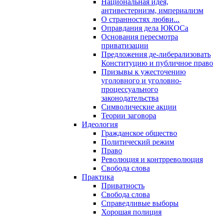
Национальная идея,
антивестернизм, империализм
О странностях любви...
Оправдания дела ЮКОСа
Основания пересмотра
приватизации
Предложения де-либерализовать
Конституцию и публичное право
Призывы к ужесточению
уголовного и уголовно-
процессуального
законодательства
Символические акции
Теории заговора
Идеология
Гражданское общество
Политический режим
Право
Революция и контрреволюция
Свобода слова
Практика
Приватность
Свобода слова
Справедливые выборы
Хорошая полиция