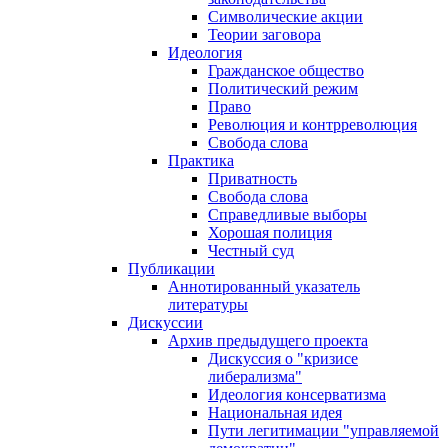
Символические акции
Теории заговора
Идеология
Гражданское общество
Политический режим
Право
Революция и контрреволюция
Свобода слова
Практика
Приватность
Свобода слова
Справедливые выборы
Хорошая полиция
Честный суд
Публикации
Аннотированный указатель
литературы
Дискуссии
Архив предыдущего проекта
Дискуссия о "кризисе
либерализма"
Идеология консерватизма
Национальная идея
Пути легитимации "управляемой