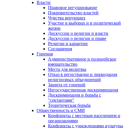
Власти
Правовое регулирование
Покровительство властей
Чувства верующих
Участие в выборах и в политической
жизни
Дискуссии о религии и власти
Дискуссии о религии и праве
Религии и карантин
Соглашения
Гонения
Административное и полицейское
вмешательство
Места для молитвы
Отказ в регистрации и ликвидация
религиозных объединений
Защита от гонений
Негосударственная дискриминация
Дискриминация и борьба с
"сектантами"
Теоретическая борьба
Общественность и СМИ
Конфликты с местным населением и
организациями
Конфликты с учреждениями культуры