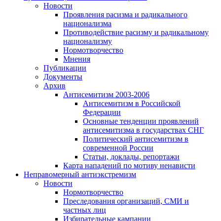
Новости
Проявления расизма и радикального
национализма
Противодействие расизму и радикальному
национализму
Нормотворчество
Мнения
Публикации
Документы
Архив
Антисемитизм 2003-2006
Антисемитизм в Российской
Федерации
Основные тенденции проявлений
антисемитизма в государствах СНГ
Политический антисемитизм в
современной России
Статьи, доклады, репортажи
Карта нападений по мотиву ненависти
Неправомерный антиэкстремизм
Новости
Нормотворчество
Преследования организаций, СМИ и
частных лиц
Избирательные кампании