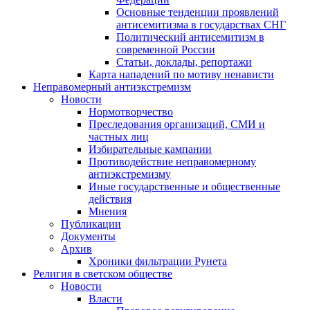
Основные тенденции проявлений
антисемитизма в государствах СНГ
Политический антисемитизм в
современной России
Статьи, доклады, репортажи
Карта нападений по мотиву ненависти
Неправомерный антиэкстремизм
Новости
Нормотворчество
Преследования организаций, СМИ и
частных лиц
Избирательные кампании
Противодействие неправомерному
антиэкстремизму
Иные государственные и общественные
действия
Мнения
Публикации
Документы
Архив
Хроники фильтрации Рунета
Религия в светском обществе
Новости
Власти