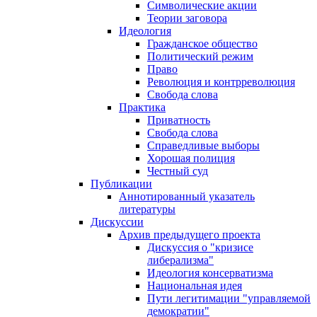
Символические акции
Теории заговора
Идеология
Гражданское общество
Политический режим
Право
Революция и контрреволюция
Свобода слова
Практика
Приватность
Свобода слова
Справедливые выборы
Хорошая полиция
Честный суд
Публикации
Аннотированный указатель
литературы
Дискуссии
Архив предыдущего проекта
Дискуссия о "кризисе
либерализма"
Идеология консерватизма
Национальная идея
Пути легитимации "управляемой
демократии"