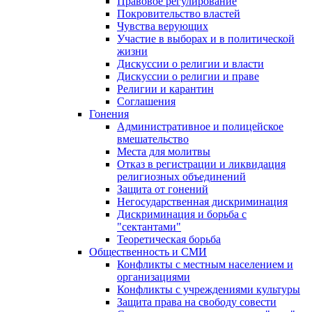
Правовое регулирование
Покровительство властей
Чувства верующих
Участие в выборах и в политической
жизни
Дискуссии о религии и власти
Дискуссии о религии и праве
Религии и карантин
Соглашения
Гонения
Административное и полицейское
вмешательство
Места для молитвы
Отказ в регистрации и ликвидация
религиозных объединений
Защита от гонений
Негосударственная дискриминация
Дискриминация и борьба с
"сектантами"
Теоретическая борьба
Общественность и СМИ
Конфликты с местным населением и
организациями
Конфликты с учреждениями культуры
Защита права на свободу совести