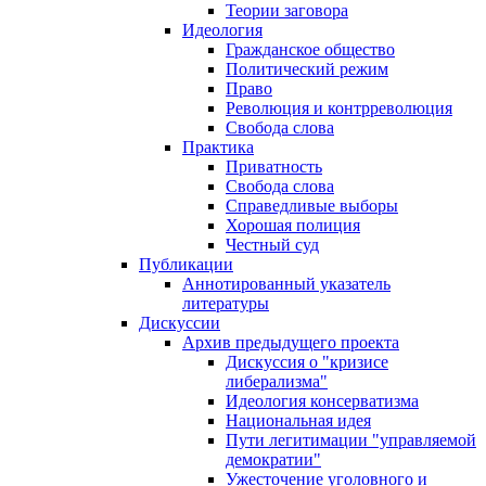
Теории заговора
Идеология
Гражданское общество
Политический режим
Право
Революция и контрреволюция
Свобода слова
Практика
Приватность
Свобода слова
Справедливые выборы
Хорошая полиция
Честный суд
Публикации
Аннотированный указатель
литературы
Дискуссии
Архив предыдущего проекта
Дискуссия о "кризисе
либерализма"
Идеология консерватизма
Национальная идея
Пути легитимации "управляемой
демократии"
Ужесточение уголовного и