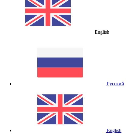
English
Русский
English