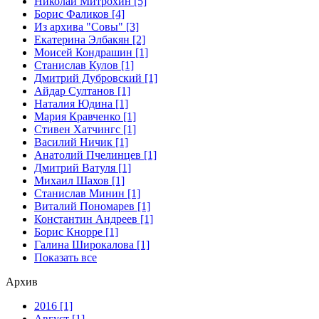
Николай Митрохин [5]
Борис Фаликов [4]
Из архива "Совы" [3]
Екатерина Элбакян [2]
Моисей Кондрашин [1]
Станислав Кулов [1]
Дмитрий Дубровский [1]
Айдар Султанов [1]
Наталия Юдина [1]
Мария Кравченко [1]
Стивен Хатчингс [1]
Василий Ничик [1]
Анатолий Пчелинцев [1]
Дмитрий Ватуля [1]
Михаил Шахов [1]
Станислав Минин [1]
Виталий Пономарев [1]
Константин Андреев [1]
Борис Кнорре [1]
Галина Широкалова [1]
Показать все
Архив
2016 [1]
Август [1]