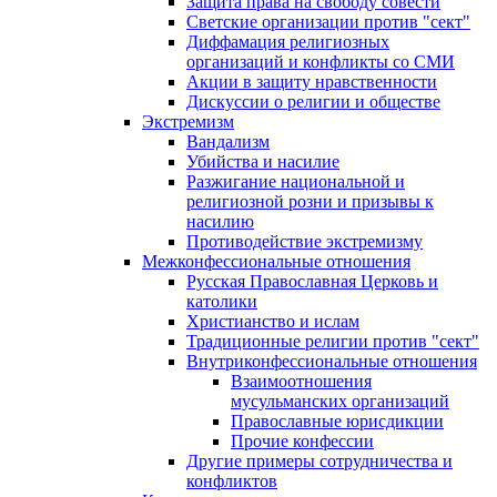
Защита права на свободу совести
Светские организации против "сект"
Диффамация религиозных
организаций и конфликты со СМИ
Акции в защиту нравственности
Дискуссии о религии и обществе
Экстремизм
Вандализм
Убийства и насилие
Разжигание национальной и
религиозной розни и призывы к
насилию
Противодействие экстремизму
Межконфессиональные отношения
Русская Православная Церковь и
католики
Христианство и ислам
Традиционные религии против "сект"
Внутриконфессиональные отношения
Взаимоотношения
мусульманских организаций
Православные юрисдикции
Прочие конфессии
Другие примеры сотрудничества и
конфликтов