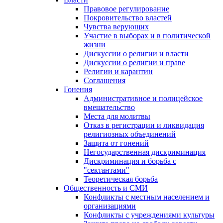
Правовое регулирование
Покровительство властей
Чувства верующих
Участие в выборах и в политической
жизни
Дискуссии о религии и власти
Дискуссии о религии и праве
Религии и карантин
Соглашения
Гонения
Административное и полицейское
вмешательство
Места для молитвы
Отказ в регистрации и ликвидация
религиозных объединений
Защита от гонений
Негосударственная дискриминация
Дискриминация и борьба с
"сектантами"
Теоретическая борьба
Общественность и СМИ
Конфликты с местным населением и
организациями
Конфликты с учреждениями культуры