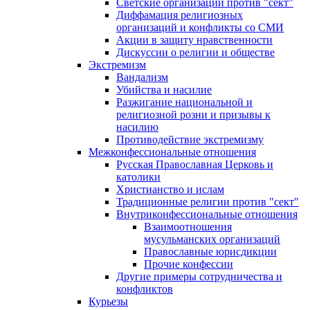
Светские организации против "сект"
Диффамация религиозных
организаций и конфликты со СМИ
Акции в защиту нравственности
Дискуссии о религии и обществе
Экстремизм
Вандализм
Убийства и насилие
Разжигание национальной и
религиозной розни и призывы к
насилию
Противодействие экстремизму
Межконфессиональные отношения
Русская Православная Церковь и
католики
Христианство и ислам
Традиционные религии против "сект"
Внутриконфессиональные отношения
Взаимоотношения
мусульманских организаций
Православные юрисдикции
Прочие конфессии
Другие примеры сотрудничества и
конфликтов
Курьезы