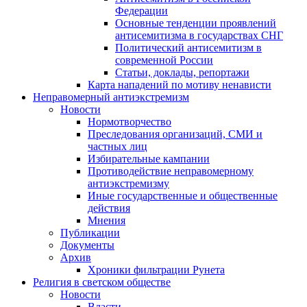
Федерации
Основные тенденции проявлений
антисемитизма в государствах СНГ
Политический антисемитизм в
современной России
Статьи, доклады, репортажи
Карта нападений по мотиву ненависти
Неправомерный антиэкстремизм
Новости
Нормотворчество
Преследования организаций, СМИ и
частных лиц
Избирательные кампании
Противодействие неправомерному
антиэкстремизму
Иные государственные и общественные
действия
Мнения
Публикации
Документы
Архив
Хроники фильтрации Рунета
Религия в светском обществе
Новости
Власти