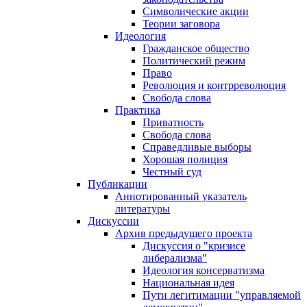
Символические акции
Теории заговора
Идеология
Гражданское общество
Политический режим
Право
Революция и контрреволюция
Свобода слова
Практика
Приватность
Свобода слова
Справедливые выборы
Хорошая полиция
Честный суд
Публикации
Аннотированный указатель
литературы
Дискуссии
Архив предыдущего проекта
Дискуссия о "кризисе
либерализма"
Идеология консерватизма
Национальная идея
Пути легитимации "управляемой