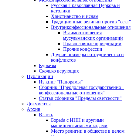
Русская Православная Церковь и
католики
Христианство и ислам
Традиционные религии против "сект"
Внутриконфессиональные отношения
Взаимоотношения
мусульманских организаций
Православные юрисдикции
Прочие конфессии
Другие примеры сотрудничества и
конфликтов
Курьезы
Сколько верующих
Публикации
Из книг "Панорамы"
Сборник "Преодолевая государственно -
конфессиональные отношения"
Статьи сборника "Пределы светскости"
Документы
Архив
Власть
Борьба с ИНН и другими
машиночитаемыми кодами
Место религии в обществе в целом