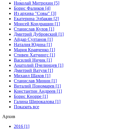
Николай Митрохин [5]
Борис Фаликов [4]
Из архива "Совы" [3]
Екатерина Элбакян [2]
Моисей Кондрашин [1]
Станислав Кулов [1]
Дмитрий Дубровский [1]
Айдар Султанов [1]
Наталия Юдина [1]
Мария Кравченко [1]
Стивен Хатчингс [1]
Василий Ничик [1]
Анатолий Пчелинцев [1]
Дмитрий Ватуля [1]
Михаил Шахов [1]
Станислав Минин [1]
Виталий Пономарев [1]
Константин Андреев [1]
Борис Кнорре [1]
Галина Широкалова [1]
Показать все
Архив
2016 [1]