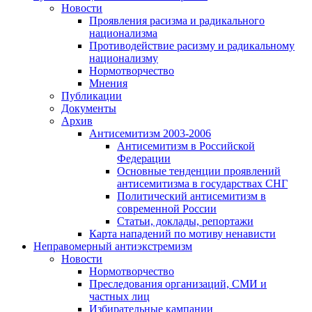
Новости
Проявления расизма и радикального
национализма
Противодействие расизму и радикальному
национализму
Нормотворчество
Мнения
Публикации
Документы
Архив
Антисемитизм 2003-2006
Антисемитизм в Российской
Федерации
Основные тенденции проявлений
антисемитизма в государствах СНГ
Политический антисемитизм в
современной России
Статьи, доклады, репортажи
Карта нападений по мотиву ненависти
Неправомерный антиэкстремизм
Новости
Нормотворчество
Преследования организаций, СМИ и
частных лиц
Избирательные кампании