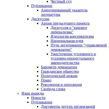
Честный суд
Публикации
Аннотированный указатель
литературы
Дискуссии
Архив предыдущего проекта
Дискуссия о "кризисе
либерализма"
Идеология консерватизма
Национальная идея
Пути легитимации "управляемой
демократии"
Ужесточение уголовного и
уголовно-процесуального
законодательства
Барометр демократии
Гражданское общество
Политический режим
Право
Революция и оппозиция
Свобода слова
Язык вражды
Новости
Публикации
Документы других организаций