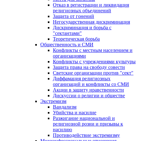
Отказ в регистрации и ликвидация
религиозных объединений
Защита от гонений
Негосударственная дискриминация
Дискриминация и борьба с
"сектантами"
Теоретическая борьба
Общественность и СМИ
Конфликты с местным населением и
организациями
Конфликты с учреждениями культуры
Защита права на свободу совести
Светские организации против "сект"
Диффамация религиозных
организаций и конфликты со СМИ
Акции в защиту нравственности
Дискуссии о религии и обществе
Экстремизм
Вандализм
Убийства и насилие
Разжигание национальной и
религиозной розни и призывы к
насилию
Противодействие экстремизму
Межконфессиональные отношения