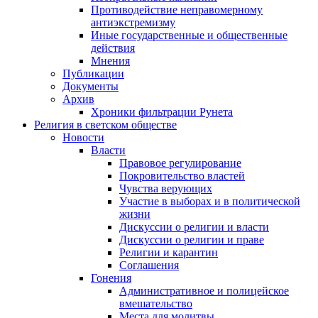
Противодействие неправомерному
антиэкстремизму
Иные государственные и общественные
действия
Мнения
Публикации
Документы
Архив
Хроники фильтрации Рунета
Религия в светском обществе
Новости
Власти
Правовое регулирование
Покровительство властей
Чувства верующих
Участие в выборах и в политической
жизни
Дискуссии о религии и власти
Дискуссии о религии и праве
Религии и карантин
Соглашения
Гонения
Административное и полицейское
вмешательство
Места для молитвы