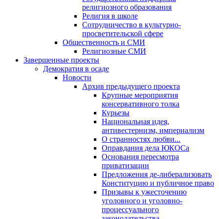
религиозного образования
Религия в школе
Сотрудничество в культурно-
просветительской сфере
Общественность и СМИ
Религиозные СМИ
Завершенные проекты
Демократия в осаде
Новости
Архив предыдущего проекта
Крупные мероприятия
консервативного толка
Курьезы
Национальная идея,
антивестернизм, империализм
О странностях любви...
Оправдания дела ЮКОСа
Основания пересмотра
приватизации
Предложения де-либерализовать
Конституцию и публичное право
Призывы к ужесточению
уголовного и уголовно-
процессуального
законодательства