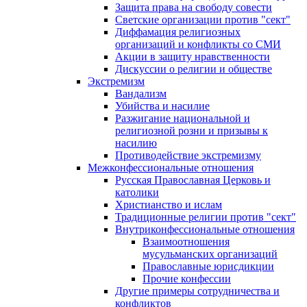
Защита права на свободу совести
Светские организации против "сект"
Диффамация религиозных
организаций и конфликты со СМИ
Акции в защиту нравственности
Дискуссии о религии и обществе
Экстремизм
Вандализм
Убийства и насилие
Разжигание национальной и
религиозной розни и призывы к
насилию
Противодействие экстремизму
Межконфессиональные отношения
Русская Православная Церковь и
католики
Христианство и ислам
Традиционные религии против "сект"
Внутриконфессиональные отношения
Взаимоотношения
мусульманских организаций
Православные юрисдикции
Прочие конфессии
Другие примеры сотрудничества и
конфликтов