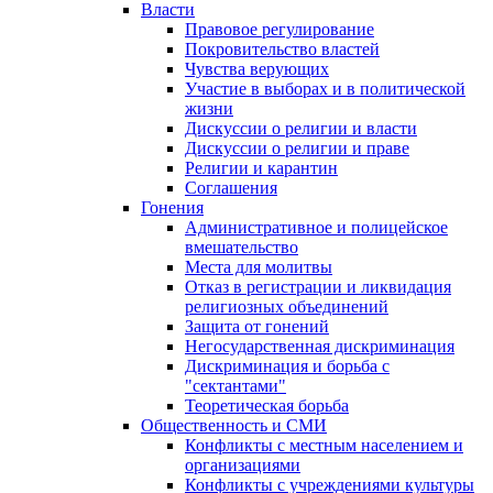
Власти
Правовое регулирование
Покровительство властей
Чувства верующих
Участие в выборах и в политической
жизни
Дискуссии о религии и власти
Дискуссии о религии и праве
Религии и карантин
Соглашения
Гонения
Административное и полицейское
вмешательство
Места для молитвы
Отказ в регистрации и ликвидация
религиозных объединений
Защита от гонений
Негосударственная дискриминация
Дискриминация и борьба с
"сектантами"
Теоретическая борьба
Общественность и СМИ
Конфликты с местным населением и
организациями
Конфликты с учреждениями культуры