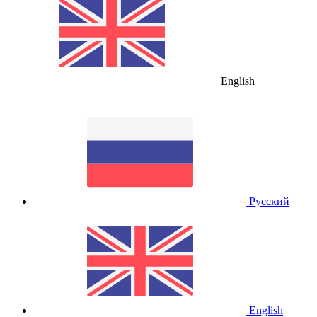
English
Русский
English