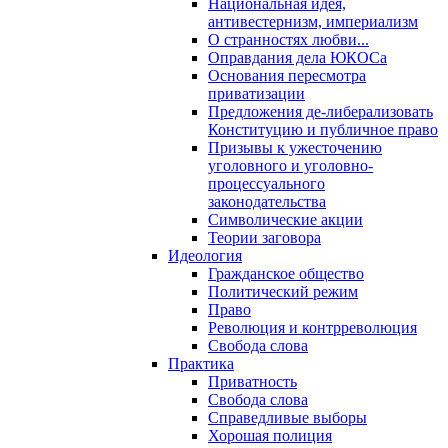
Национальная идея,
антивестернизм, империализм
О странностях любви...
Оправдания дела ЮКОСа
Основания пересмотра
приватизации
Предложения де-либерализовать
Конституцию и публичное право
Призывы к ужесточению
уголовного и уголовно-
процессуального
законодательства
Символические акции
Теории заговора
Идеология
Гражданское общество
Политический режим
Право
Революция и контрреволюция
Свобода слова
Практика
Приватность
Свобода слова
Справедливые выборы
Хорошая полиция