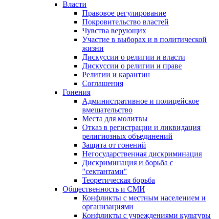
Власти
Правовое регулирование
Покровительство властей
Чувства верующих
Участие в выборах и в политической
жизни
Дискуссии о религии и власти
Дискуссии о религии и праве
Религии и карантин
Соглашения
Гонения
Административное и полицейское
вмешательство
Места для молитвы
Отказ в регистрации и ликвидация
религиозных объединений
Защита от гонений
Негосударственная дискриминация
Дискриминация и борьба с
"сектантами"
Теоретическая борьба
Общественность и СМИ
Конфликты с местным населением и
организациями
Конфликты с учреждениями культуры