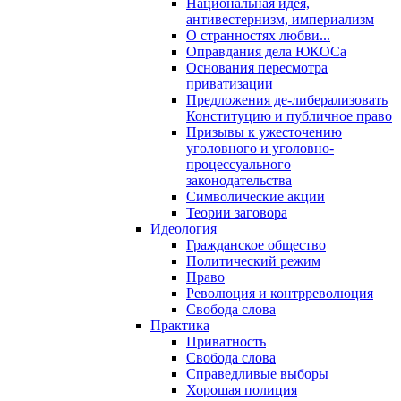
Национальная идея,
антивестернизм, империализм
О странностях любви...
Оправдания дела ЮКОСа
Основания пересмотра
приватизации
Предложения де-либерализовать
Конституцию и публичное право
Призывы к ужесточению
уголовного и уголовно-
процессуального
законодательства
Символические акции
Теории заговора
Идеология
Гражданское общество
Политический режим
Право
Революция и контрреволюция
Свобода слова
Практика
Приватность
Свобода слова
Справедливые выборы
Хорошая полиция