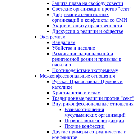
Защита права на свободу совести
Светские организации против "сект"
Диффамация религиозных
организаций и конфликты со СМИ
Акции в защиту нравственности
Дискуссии о религии и обществе
Экстремизм
Вандализм
Убийства и насилие
Разжигание национальной и
религиозной розни и призывы к
насилию
Противодействие экстремизму
Межконфессиональные отношения
Русская Православная Церковь и
католики
Христианство и ислам
Традиционные религии против "сект"
Внутриконфессиональные отношения
Взаимоотношения
мусульманских организаций
Православные юрисдикции
Прочие конфессии
Другие примеры сотрудничества и
конфликтов