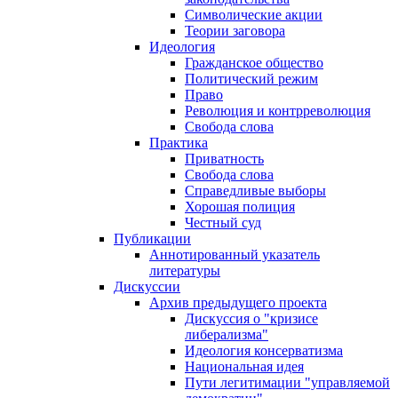
Символические акции
Теории заговора
Идеология
Гражданское общество
Политический режим
Право
Революция и контрреволюция
Свобода слова
Практика
Приватность
Свобода слова
Справедливые выборы
Хорошая полиция
Честный суд
Публикации
Аннотированный указатель
литературы
Дискуссии
Архив предыдущего проекта
Дискуссия о "кризисе
либерализма"
Идеология консерватизма
Национальная идея
Пути легитимации "управляемой