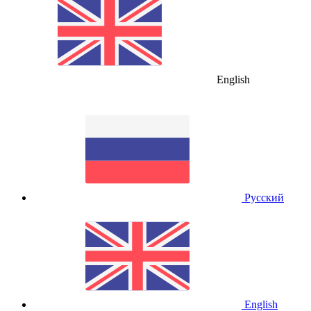
English
Русский
English