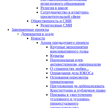
религиозного образования
Религия в школе
Сотрудничество в культурно-
просветительской сфере
Общественность и СМИ
Религиозные СМИ
Завершенные проекты
Демократия в осаде
Новости
Архив предыдущего проекта
Крупные мероприятия
консервативного толка
Курьезы
Национальная идея,
антивестернизм, империализм
О странностях любви...
Оправдания дела ЮКОСа
Основания пересмотра
приватизации
Предложения де-либерализовать
Конституцию и публичное право
Призывы к ужесточению
уголовного и уголовно-
процессуального
законодательства