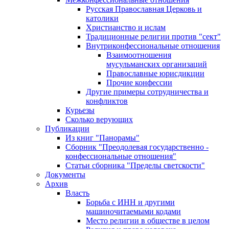
Русская Православная Церковь и
католики
Христианство и ислам
Традиционные религии против "сект"
Внутриконфессиональные отношения
Взаимоотношения
мусульманских организаций
Православные юрисдикции
Прочие конфессии
Другие примеры сотрудничества и
конфликтов
Курьезы
Сколько верующих
Публикации
Из книг "Панорамы"
Сборник "Преодолевая государственно -
конфессиональные отношения"
Статьи сборника "Пределы светскости"
Документы
Архив
Власть
Борьба с ИНН и другими
машиночитаемыми кодами
Место религии в обществе в целом