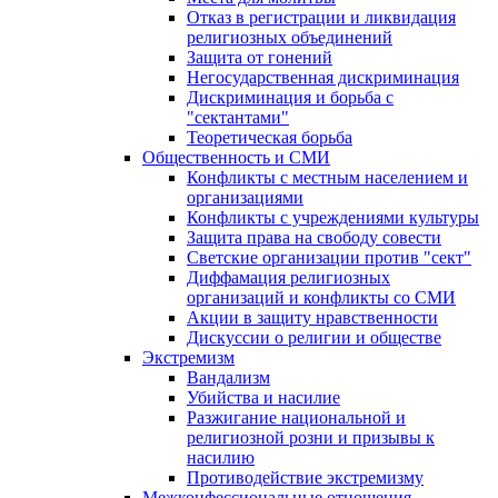
Отказ в регистрации и ликвидация
религиозных объединений
Защита от гонений
Негосударственная дискриминация
Дискриминация и борьба с
"сектантами"
Теоретическая борьба
Общественность и СМИ
Конфликты с местным населением и
организациями
Конфликты с учреждениями культуры
Защита права на свободу совести
Светские организации против "сект"
Диффамация религиозных
организаций и конфликты со СМИ
Акции в защиту нравственности
Дискуссии о религии и обществе
Экстремизм
Вандализм
Убийства и насилие
Разжигание национальной и
религиозной розни и призывы к
насилию
Противодействие экстремизму
Межконфессиональные отношения