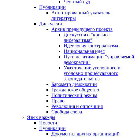
Честный суд
Публикации
Аннотированный указатель
литературы
Дискуссии
Архив предыдущего проекта
Дискуссия о "кризисе
либерализма"
Идеология консерватизма
Национальная идея
Пути легитимации "управляемой
демократии"
Ужесточение уголовного и
уголовно-процесуального
законодательства
Барометр демократии
Гражданское общество
Политический режим
Право
Революция и оппозиция
Свобода слова
Язык вражды
Новости
Публикации
Документы других организаций