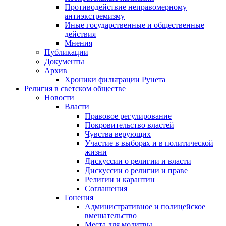
Противодействие неправомерному
антиэкстремизму
Иные государственные и общественные
действия
Мнения
Публикации
Документы
Архив
Хроники фильтрации Рунета
Религия в светском обществе
Новости
Власти
Правовое регулирование
Покровительство властей
Чувства верующих
Участие в выборах и в политической
жизни
Дискуссии о религии и власти
Дискуссии о религии и праве
Религии и карантин
Соглашения
Гонения
Административное и полицейское
вмешательство
Места для молитвы