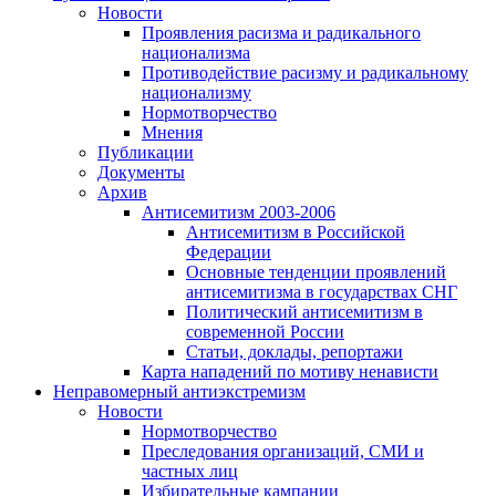
Новости
Проявления расизма и радикального
национализма
Противодействие расизму и радикальному
национализму
Нормотворчество
Мнения
Публикации
Документы
Архив
Антисемитизм 2003-2006
Антисемитизм в Российской
Федерации
Основные тенденции проявлений
антисемитизма в государствах СНГ
Политический антисемитизм в
современной России
Статьи, доклады, репортажи
Карта нападений по мотиву ненависти
Неправомерный антиэкстремизм
Новости
Нормотворчество
Преследования организаций, СМИ и
частных лиц
Избирательные кампании