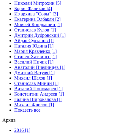
Николай Митрохин [5]
Борис Фаликов [4]
Из архива "Совы" [3]
Екатерина Элбакян [2]
Моисей Кондрашин [1]
Станислав Кулов [1]
Дмитрий Дубровский [1]
Айдар Султанов [1]
Наталия Юдина [1]
Мария Кравченко [1]
Стивен Хатчингс [1]
Василий Ничик [1]
Анатолий Пчелинцев [1]
Дмитрий Ватуля [1]
Михаил Шахов [1]
Станислав Минин [1]
Виталий Пономарев [1]
Константин Андреев [1]
Галина Широкалова [1]
Михаил Фролов [1]
Показать все
Архив
2016 [1]