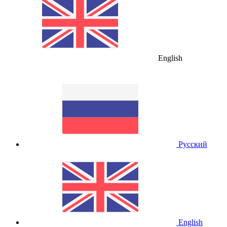
English
Русский
English