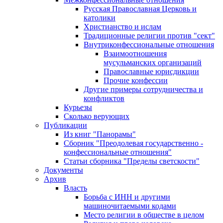
Русская Православная Церковь и
католики
Христианство и ислам
Традиционные религии против "сект"
Внутриконфессиональные отношения
Взаимоотношения
мусульманских организаций
Православные юрисдикции
Прочие конфессии
Другие примеры сотрудничества и
конфликтов
Курьезы
Сколько верующих
Публикации
Из книг "Панорамы"
Сборник "Преодолевая государственно -
конфессиональные отношения"
Статьи сборника "Пределы светскости"
Документы
Архив
Власть
Борьба с ИНН и другими
машиночитаемыми кодами
Место религии в обществе в целом