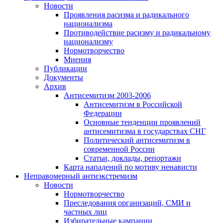
Новости
Проявления расизма и радикального
национализма
Противодействие расизму и радикальному
национализму
Нормотворчество
Мнения
Публикации
Документы
Архив
Антисемитизм 2003-2006
Антисемитизм в Российской
Федерации
Основные тенденции проявлений
антисемитизма в государствах СНГ
Политический антисемитизм в
современной России
Статьи, доклады, репортажи
Карта нападений по мотиву ненависти
Неправомерный антиэкстремизм
Новости
Нормотворчество
Преследования организаций, СМИ и
частных лиц
Избирательные кампании