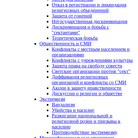
Отказ в регистрации и ликвидация
религиозных объединений
Защита от гонений
Негосударственная дискриминация
Дискриминация и борьба с
"сектантами"
Теоретическая борьба
Общественность и СМИ
Конфликты с местным населением и
организациями
Конфликты с учреждениями культуры
Защита права на свободу совести
Светские организации против "сект"
Диффамация религиозных
организаций и конфликты со СМИ
Акции в защиту нравственности
Дискуссии о религии и обществе
Экстремизм
Вандализм
Убийства и насилие
Разжигание национальной и
религиозной розни и призывы к
насилию
Противодействие экстремизму
Межконфессиональные отношения