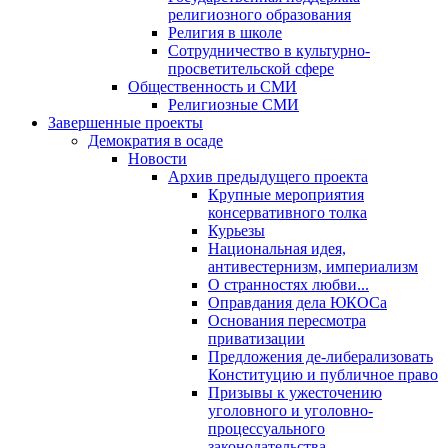
религиозного образования
Религия в школе
Сотрудничество в культурно-
просветительской сфере
Общественность и СМИ
Религиозные СМИ
Завершенные проекты
Демократия в осаде
Новости
Архив предыдущего проекта
Крупные мероприятия
консервативного толка
Курьезы
Национальная идея,
антивестернизм, империализм
О странностях любви...
Оправдания дела ЮКОСа
Основания пересмотра
приватизации
Предложения де-либерализовать
Конституцию и публичное право
Призывы к ужесточению
уголовного и уголовно-
процессуального
законодательства