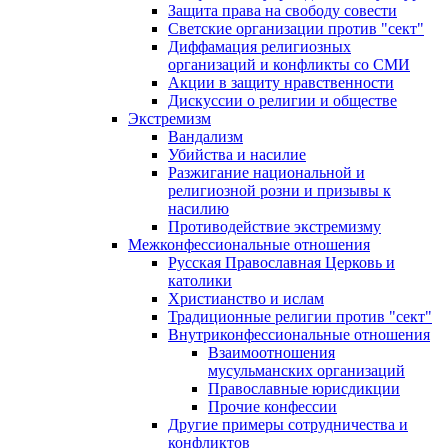
Защита права на свободу совести
Светские организации против "сект"
Диффамация религиозных
организаций и конфликты со СМИ
Акции в защиту нравственности
Дискуссии о религии и обществе
Экстремизм
Вандализм
Убийства и насилие
Разжигание национальной и
религиозной розни и призывы к
насилию
Противодействие экстремизму
Межконфессиональные отношения
Русская Православная Церковь и
католики
Христианство и ислам
Традиционные религии против "сект"
Внутриконфессиональные отношения
Взаимоотношения
мусульманских организаций
Православные юрисдикции
Прочие конфессии
Другие примеры сотрудничества и
конфликтов