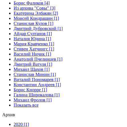
Борис Фаликов [4]
Из архива "Совы" [3]
Екатерина Элбакян [2]
Моисей Кондрашин [1]
Станислав Кулов [1]
Дмитрий Дубровский [1]
Айдар Султанов [1]
Наталия Юдина [1]
Мария Кравченко [1]
Стивен Хатчингс [1]
Василий Ничик [1]
Анатолий Пчелинцев [1]
Дмитрий Ватуля [1]
Михаил Шахов [1]
Станислав Минин [1]
Виталий Пономарев [1]
Константин Андреев [1]
Борис Кнорре [1]
Галина Широкалова [1]
Михаил Фролов [1]
Показать все
Архив
2020 [1]