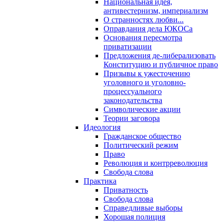
Национальная идея,
антивестернизм, империализм
О странностях любви...
Оправдания дела ЮКОСа
Основания пересмотра
приватизации
Предложения де-либерализовать
Конституцию и публичное право
Призывы к ужесточению
уголовного и уголовно-
процессуального
законодательства
Символические акции
Теории заговора
Идеология
Гражданское общество
Политический режим
Право
Революция и контрреволюция
Свобода слова
Практика
Приватность
Свобода слова
Справедливые выборы
Хорошая полиция