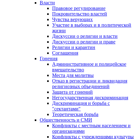
Власти
Правовое регулирование
Покровительство властей
Чувства верующих
Участие в выборах и в политической
жизни
Дискуссии о религии и власти
Дискуссии о религии и праве
Религии и карантин
Соглашения
Гонения
Административное и полицейское
вмешательство
Места для молитвы
Отказ в регистрации и ликвидация
религиозных объединений
Защита от гонений
Негосударственная дискриминация
Дискриминация и борьба с
"сектантами"
Теоретическая борьба
Общественность и СМИ
Конфликты с местным населением и
организациями
Конфликты с учреждениями культуры