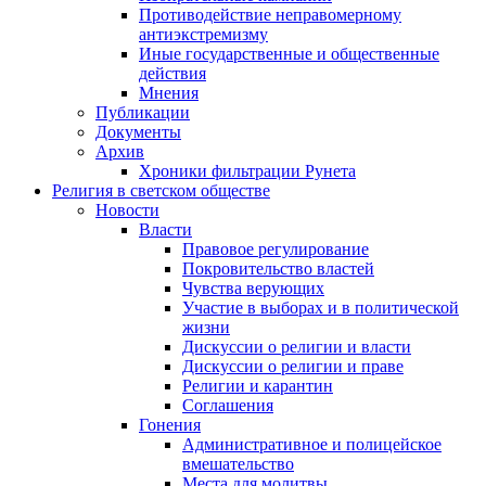
Противодействие неправомерному
антиэкстремизму
Иные государственные и общественные
действия
Мнения
Публикации
Документы
Архив
Хроники фильтрации Рунета
Религия в светском обществе
Новости
Власти
Правовое регулирование
Покровительство властей
Чувства верующих
Участие в выборах и в политической
жизни
Дискуссии о религии и власти
Дискуссии о религии и праве
Религии и карантин
Соглашения
Гонения
Административное и полицейское
вмешательство
Места для молитвы