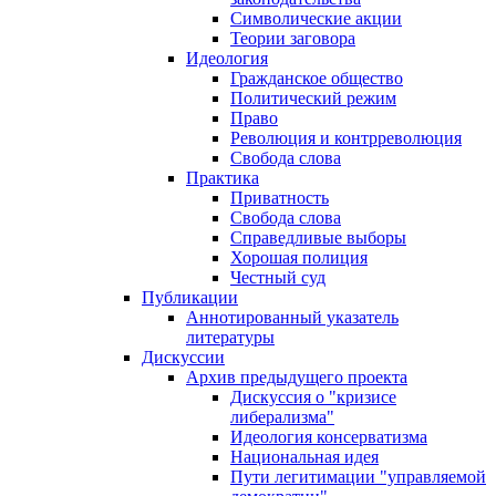
Символические акции
Теории заговора
Идеология
Гражданское общество
Политический режим
Право
Революция и контрреволюция
Свобода слова
Практика
Приватность
Свобода слова
Справедливые выборы
Хорошая полиция
Честный суд
Публикации
Аннотированный указатель
литературы
Дискуссии
Архив предыдущего проекта
Дискуссия о "кризисе
либерализма"
Идеология консерватизма
Национальная идея
Пути легитимации "управляемой