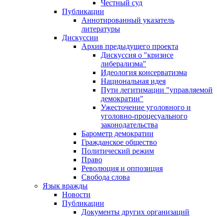
Честный суд
Публикации
Аннотированный указатель
литературы
Дискуссии
Архив предыдущего проекта
Дискуссия о "кризисе
либерализма"
Идеология консерватизма
Национальная идея
Пути легитимации "управляемой
демократии"
Ужесточение уголовного и
уголовно-процесуального
законодательства
Барометр демократии
Гражданское общество
Политический режим
Право
Революция и оппозиция
Свобода слова
Язык вражды
Новости
Публикации
Документы других организаций