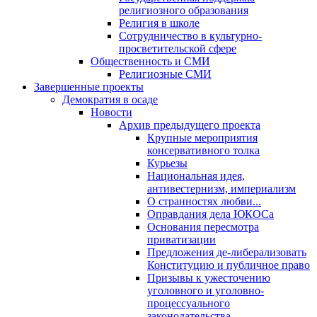
религиозного образования
Религия в школе
Сотрудничество в культурно-
просветительской сфере
Общественность и СМИ
Религиозные СМИ
Завершенные проекты
Демократия в осаде
Новости
Архив предыдущего проекта
Крупные мероприятия
консервативного толка
Курьезы
Национальная идея,
антивестернизм, империализм
О странностях любви...
Оправдания дела ЮКОСа
Основания пересмотра
приватизации
Предложения де-либерализовать
Конституцию и публичное право
Призывы к ужесточению
уголовного и уголовно-
процессуального
законодательства