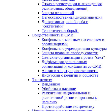
Отказ в регистрации и ликвидация
религиозных объединений
Защита от гонений
Негосударственная дискриминация
Дискриминация и борьба с
"сектантами"
Теоретическая борьба
Общественность и СМИ
Конфликты с местным населением и
организациями
Конфликты с учреждениями культуры
Защита права на свободу совести
Светские организации против "сект"
Диффамация религиозных
организаций и конфликты со СМИ
Акции в защиту нравственности
Дискуссии о религии и обществе
Экстремизм
Вандализм
Убийства и насилие
Разжигание национальной и
религиозной розни и призывы к
насилию
Противодействие экстремизму
Межконфессиональные отношения