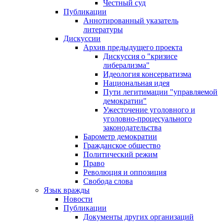
Честный суд
Публикации
Аннотированный указатель
литературы
Дискуссии
Архив предыдущего проекта
Дискуссия о "кризисе
либерализма"
Идеология консерватизма
Национальная идея
Пути легитимации "управляемой
демократии"
Ужесточение уголовного и
уголовно-процесуального
законодательства
Барометр демократии
Гражданское общество
Политический режим
Право
Революция и оппозиция
Свобода слова
Язык вражды
Новости
Публикации
Документы других организаций