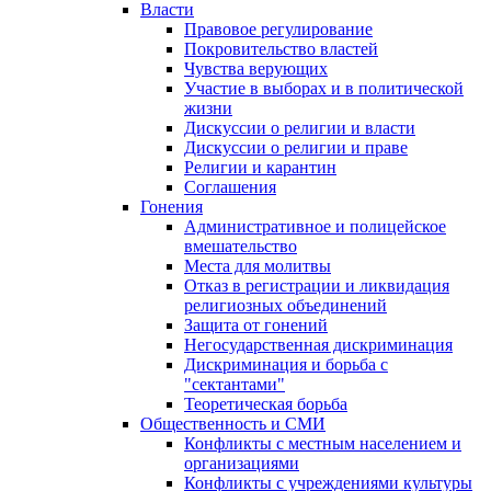
Власти
Правовое регулирование
Покровительство властей
Чувства верующих
Участие в выборах и в политической
жизни
Дискуссии о религии и власти
Дискуссии о религии и праве
Религии и карантин
Соглашения
Гонения
Административное и полицейское
вмешательство
Места для молитвы
Отказ в регистрации и ликвидация
религиозных объединений
Защита от гонений
Негосударственная дискриминация
Дискриминация и борьба с
"сектантами"
Теоретическая борьба
Общественность и СМИ
Конфликты с местным населением и
организациями
Конфликты с учреждениями культуры