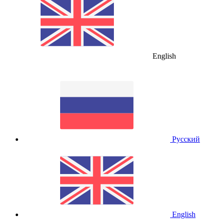
English
Русский
English