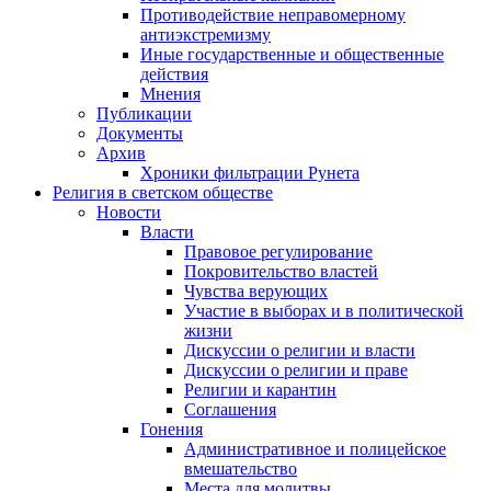
Противодействие неправомерному
антиэкстремизму
Иные государственные и общественные
действия
Мнения
Публикации
Документы
Архив
Хроники фильтрации Рунета
Религия в светском обществе
Новости
Власти
Правовое регулирование
Покровительство властей
Чувства верующих
Участие в выборах и в политической
жизни
Дискуссии о религии и власти
Дискуссии о религии и праве
Религии и карантин
Соглашения
Гонения
Административное и полицейское
вмешательство
Места для молитвы