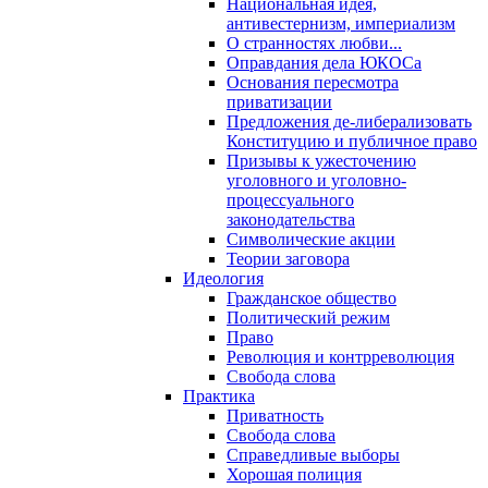
Национальная идея,
антивестернизм, империализм
О странностях любви...
Оправдания дела ЮКОСа
Основания пересмотра
приватизации
Предложения де-либерализовать
Конституцию и публичное право
Призывы к ужесточению
уголовного и уголовно-
процессуального
законодательства
Символические акции
Теории заговора
Идеология
Гражданское общество
Политический режим
Право
Революция и контрреволюция
Свобода слова
Практика
Приватность
Свобода слова
Справедливые выборы
Хорошая полиция