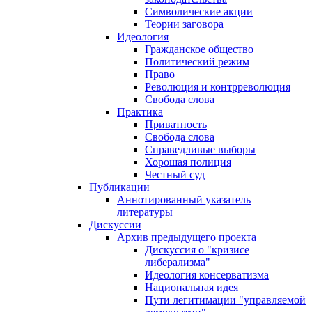
Символические акции
Теории заговора
Идеология
Гражданское общество
Политический режим
Право
Революция и контрреволюция
Свобода слова
Практика
Приватность
Свобода слова
Справедливые выборы
Хорошая полиция
Честный суд
Публикации
Аннотированный указатель
литературы
Дискуссии
Архив предыдущего проекта
Дискуссия о "кризисе
либерализма"
Идеология консерватизма
Национальная идея
Пути легитимации "управляемой