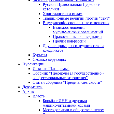
Русская Православная Церковь и
католики
Христианство и ислам
Традиционные религии против "сект"
Внутриконфессиональные отношения
Взаимоотношения
мусульманских организаций
Православные юрисдикции
Прочие конфессии
Другие примеры сотрудничества и
конфликтов
Курьезы
Сколько верующих
Публикации
Из книг "Панорамы"
Сборник "Преодолевая государственно -
конфессиональные отношения"
Статьи сборника "Пределы светскости"
Документы
Архив
Власть
Борьба с ИНН и другими
машиночитаемыми кодами
Место религии в обществе в целом