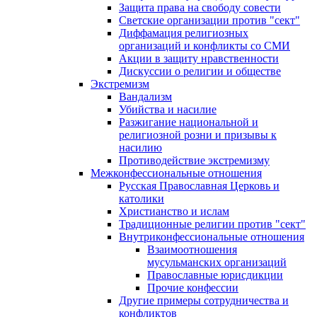
Защита права на свободу совести
Светские организации против "сект"
Диффамация религиозных
организаций и конфликты со СМИ
Акции в защиту нравственности
Дискуссии о религии и обществе
Экстремизм
Вандализм
Убийства и насилие
Разжигание национальной и
религиозной розни и призывы к
насилию
Противодействие экстремизму
Межконфессиональные отношения
Русская Православная Церковь и
католики
Христианство и ислам
Традиционные религии против "сект"
Внутриконфессиональные отношения
Взаимоотношения
мусульманских организаций
Православные юрисдикции
Прочие конфессии
Другие примеры сотрудничества и
конфликтов