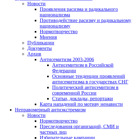
Новости
Проявления расизма и радикального
национализма
Противодействие расизму и радикальному
национализму
Нормотворчество
Мнения
Публикации
Документы
Архив
Антисемитизм 2003-2006
Антисемитизм в Российской
Федерации
Основные тенденции проявлений
антисемитизма в государствах СНГ
Политический антисемитизм в
современной России
Статьи, доклады, репортажи
Карта нападений по мотиву ненависти
Неправомерный антиэкстремизм
Новости
Нормотворчество
Преследования организаций, СМИ и
частных лиц
Избирательные кампании