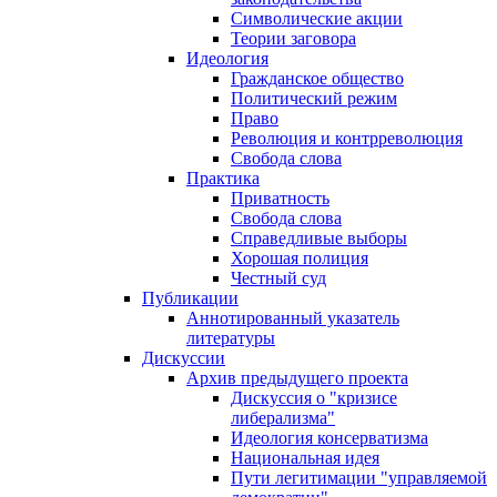
Символические акции
Теории заговора
Идеология
Гражданское общество
Политический режим
Право
Революция и контрреволюция
Свобода слова
Практика
Приватность
Свобода слова
Справедливые выборы
Хорошая полиция
Честный суд
Публикации
Аннотированный указатель
литературы
Дискуссии
Архив предыдущего проекта
Дискуссия о "кризисе
либерализма"
Идеология консерватизма
Национальная идея
Пути легитимации "управляемой