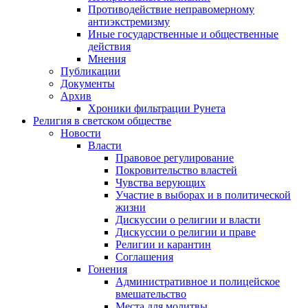
Противодействие неправомерному
антиэкстремизму
Иные государственные и общественные
действия
Мнения
Публикации
Документы
Архив
Хроники фильтрации Рунета
Религия в светском обществе
Новости
Власти
Правовое регулирование
Покровительство властей
Чувства верующих
Участие в выборах и в политической
жизни
Дискуссии о религии и власти
Дискуссии о религии и праве
Религии и карантин
Соглашения
Гонения
Административное и полицейское
вмешательство
Места для молитвы