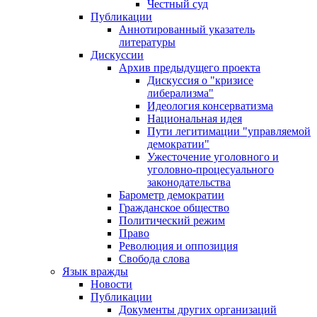
Честный суд
Публикации
Аннотированный указатель
литературы
Дискуссии
Архив предыдущего проекта
Дискуссия о "кризисе
либерализма"
Идеология консерватизма
Национальная идея
Пути легитимации "управляемой
демократии"
Ужесточение уголовного и
уголовно-процесуального
законодательства
Барометр демократии
Гражданское общество
Политический режим
Право
Революция и оппозиция
Свобода слова
Язык вражды
Новости
Публикации
Документы других организаций