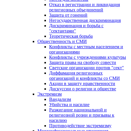
Отказ в регистрации и ликвидация
религиозных объединений
Защита от гонений
Негосударственная дискриминация
Дискриминация и борьба с
"сектантами"
Теоретическая борьба
Общественность и СМИ
Конфликты с местным населением и
организациями
Конфликты с учреждениями культуры
Защита права на свободу совести
Светские организации против "сект"
Диффамация религиозных
организаций и конфликты со СМИ
Акции в защиту нравственности
Дискуссии о религии и обществе
Экстремизм
Вандализм
Убийства и насилие
Разжигание национальной и
религиозной розни и призывы к
насилию
Противодействие экстремизму
Межконфессиональные отношения