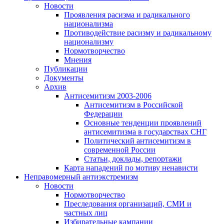
Новости
Проявления расизма и радикального
национализма
Противодействие расизму и радикальному
национализму
Нормотворчество
Мнения
Публикации
Документы
Архив
Антисемитизм 2003-2006
Антисемитизм в Российской
Федерации
Основные тенденции проявлений
антисемитизма в государствах СНГ
Политический антисемитизм в
современной России
Статьи, доклады, репортажи
Карта нападений по мотиву ненависти
Неправомерный антиэкстремизм
Новости
Нормотворчество
Преследования организаций, СМИ и
частных лиц
Избирательные кампании