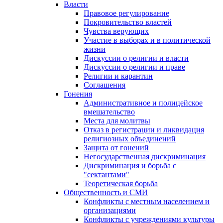
Власти
Правовое регулирование
Покровительство властей
Чувства верующих
Участие в выборах и в политической
жизни
Дискуссии о религии и власти
Дискуссии о религии и праве
Религии и карантин
Соглашения
Гонения
Административное и полицейское
вмешательство
Места для молитвы
Отказ в регистрации и ликвидация
религиозных объединений
Защита от гонений
Негосударственная дискриминация
Дискриминация и борьба с
"сектантами"
Теоретическая борьба
Общественность и СМИ
Конфликты с местным населением и
организациями
Конфликты с учреждениями культуры