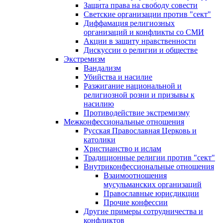
Защита права на свободу совести
Светские организации против "сект"
Диффамация религиозных
организаций и конфликты со СМИ
Акции в защиту нравственности
Дискуссии о религии и обществе
Экстремизм
Вандализм
Убийства и насилие
Разжигание национальной и
религиозной розни и призывы к
насилию
Противодействие экстремизму
Межконфессиональные отношения
Русская Православная Церковь и
католики
Христианство и ислам
Традиционные религии против "сект"
Внутриконфессиональные отношения
Взаимоотношения
мусульманских организаций
Православные юрисдикции
Прочие конфессии
Другие примеры сотрудничества и
конфликтов