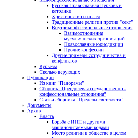
Русская Православная Церковь и
католики
Христианство и ислам
Традиционные религии против "сект"
Внутриконфессиональные отношения
Взаимоотношения
мусульманских организаций
Православные юрисдикции
Прочие конфессии
Другие примеры сотрудничества и
конфликтов
Курьезы
Сколько верующих
Публикации
Из книг "Панорамы"
Сборник "Преодолевая государственно -
конфессиональные отношения"
Статьи сборника "Пределы светскости"
Документы
Архив
Власть
Борьба с ИНН и другими
машиночитаемыми кодами
Место религии в обществе в целом