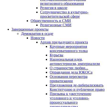
религиозного образования
Религия в школе
Сотрудничество в культурно-
просветительской сфере
Общественность и СМИ
Религиозные СМИ
Завершенные проекты
Демократия в осаде
Новости
Архив предыдущего проекта
Крупные мероприятия
консервативного толка
Курьезы
Национальная идея,
антивестернизм, империализм
О странностях любви...
Оправдания дела ЮКОСа
Основания пересмотра
приватизации
Предложения де-либерализовать
Конституцию и публичное право
Призывы к ужесточению
уголовного и уголовно-
процессуального
законодательства