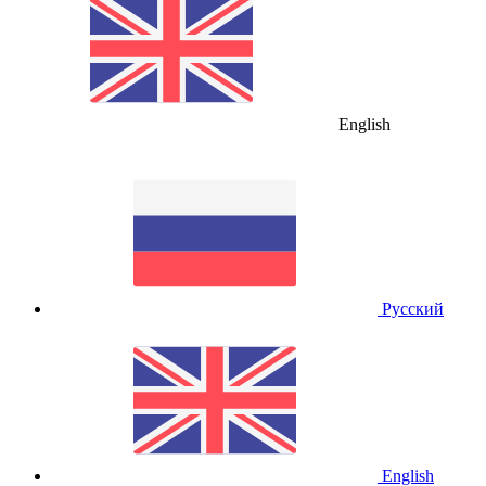
English
Русский
English