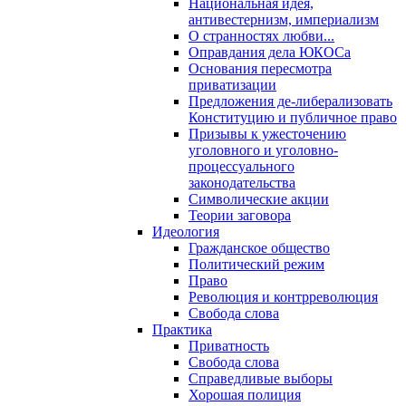
Национальная идея,
антивестернизм, империализм
О странностях любви...
Оправдания дела ЮКОСа
Основания пересмотра
приватизации
Предложения де-либерализовать
Конституцию и публичное право
Призывы к ужесточению
уголовного и уголовно-
процессуального
законодательства
Символические акции
Теории заговора
Идеология
Гражданское общество
Политический режим
Право
Революция и контрреволюция
Свобода слова
Практика
Приватность
Свобода слова
Справедливые выборы
Хорошая полиция