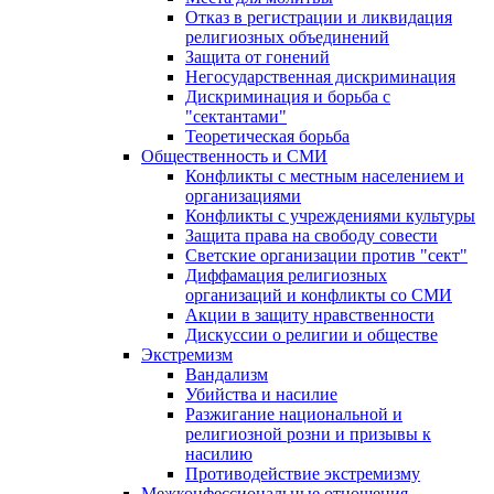
Отказ в регистрации и ликвидация
религиозных объединений
Защита от гонений
Негосударственная дискриминация
Дискриминация и борьба с
"сектантами"
Теоретическая борьба
Общественность и СМИ
Конфликты с местным населением и
организациями
Конфликты с учреждениями культуры
Защита права на свободу совести
Светские организации против "сект"
Диффамация религиозных
организаций и конфликты со СМИ
Акции в защиту нравственности
Дискуссии о религии и обществе
Экстремизм
Вандализм
Убийства и насилие
Разжигание национальной и
религиозной розни и призывы к
насилию
Противодействие экстремизму
Межконфессиональные отношения