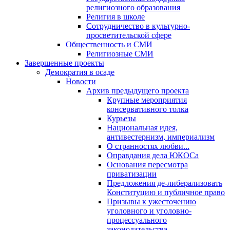
религиозного образования
Религия в школе
Сотрудничество в культурно-
просветительской сфере
Общественность и СМИ
Религиозные СМИ
Завершенные проекты
Демократия в осаде
Новости
Архив предыдущего проекта
Крупные мероприятия
консервативного толка
Курьезы
Национальная идея,
антивестернизм, империализм
О странностях любви...
Оправдания дела ЮКОСа
Основания пересмотра
приватизации
Предложения де-либерализовать
Конституцию и публичное право
Призывы к ужесточению
уголовного и уголовно-
процессуального
законодательства