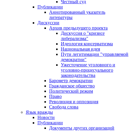
Честный суд
Публикации
Аннотированный указатель
литературы
Дискуссии
Архив предыдущего проекта
Дискуссия о "кризисе
либерализма"
Идеология консерватизма
Национальная идея
Пути легитимации "управляемой
демократии"
Ужесточение уголовного и
уголовно-процесуального
законодательства
Барометр демократии
Гражданское общество
Политический режим
Право
Революция и оппозиция
Свобода слова
Язык вражды
Новости
Публикации
Документы других организаций