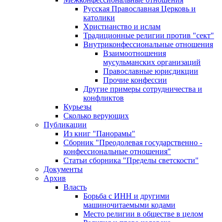
Русская Православная Церковь и
католики
Христианство и ислам
Традиционные религии против "сект"
Внутриконфессиональные отношения
Взаимоотношения
мусульманских организаций
Православные юрисдикции
Прочие конфессии
Другие примеры сотрудничества и
конфликтов
Курьезы
Сколько верующих
Публикации
Из книг "Панорамы"
Сборник "Преодолевая государственно -
конфессиональные отношения"
Статьи сборника "Пределы светскости"
Документы
Архив
Власть
Борьба с ИНН и другими
машиночитаемыми кодами
Место религии в обществе в целом