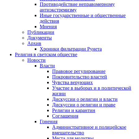
Противодействие неправомерному
антиэкстремизму
Иные государственные и общественные
действия
Мнения
Публикации
Документы
Архив
Хроники фильтрации Рунета
Религия в светском обществе
Новости
Власти
Правовое регулирование
Покровительство властей
Чувства верующих
Участие в выборах и в политической
жизни
Дискуссии о религии и власти
Дискуссии о религии и праве
Религии и карантин
Соглашения
Гонения
Административное и полицейское
вмешательство
Места для молитвы