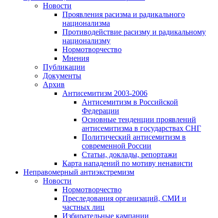
Новости
Проявления расизма и радикального
национализма
Противодействие расизму и радикальному
национализму
Нормотворчество
Мнения
Публикации
Документы
Архив
Антисемитизм 2003-2006
Антисемитизм в Российской
Федерации
Основные тенденции проявлений
антисемитизма в государствах СНГ
Политический антисемитизм в
современной России
Статьи, доклады, репортажи
Карта нападений по мотиву ненависти
Неправомерный антиэкстремизм
Новости
Нормотворчество
Преследования организаций, СМИ и
частных лиц
Избирательные кампании