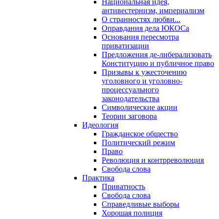
Национальная идея,
антивестернизм, империализм
О странностях любви...
Оправдания дела ЮКОСа
Основания пересмотра
приватизации
Предложения де-либерализовать
Конституцию и публичное право
Призывы к ужесточению
уголовного и уголовно-
процессуального
законодательства
Символические акции
Теории заговора
Идеология
Гражданское общество
Политический режим
Право
Революция и контрреволюция
Свобода слова
Практика
Приватность
Свобода слова
Справедливые выборы
Хорошая полиция