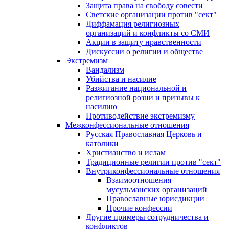
Защита права на свободу совести
Светские организации против "сект"
Диффамация религиозных
организаций и конфликты со СМИ
Акции в защиту нравственности
Дискуссии о религии и обществе
Экстремизм
Вандализм
Убийства и насилие
Разжигание национальной и
религиозной розни и призывы к
насилию
Противодействие экстремизму
Межконфессиональные отношения
Русская Православная Церковь и
католики
Христианство и ислам
Традиционные религии против "сект"
Внутриконфессиональные отношения
Взаимоотношения
мусульманских организаций
Православные юрисдикции
Прочие конфессии
Другие примеры сотрудничества и
конфликтов