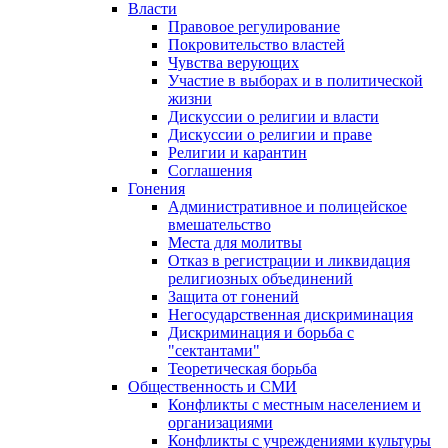
Власти
Правовое регулирование
Покровительство властей
Чувства верующих
Участие в выборах и в политической
жизни
Дискуссии о религии и власти
Дискуссии о религии и праве
Религии и карантин
Соглашения
Гонения
Административное и полицейское
вмешательство
Места для молитвы
Отказ в регистрации и ликвидация
религиозных объединений
Защита от гонений
Негосударственная дискриминация
Дискриминация и борьба с
"сектантами"
Теоретическая борьба
Общественность и СМИ
Конфликты с местным населением и
организациями
Конфликты с учреждениями культуры