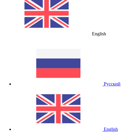
English
Русский
English