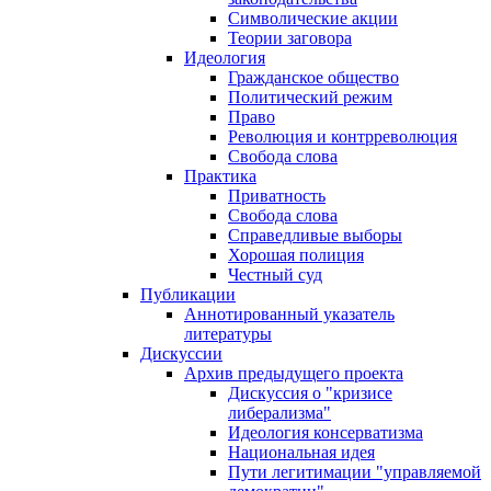
Символические акции
Теории заговора
Идеология
Гражданское общество
Политический режим
Право
Революция и контрреволюция
Свобода слова
Практика
Приватность
Свобода слова
Справедливые выборы
Хорошая полиция
Честный суд
Публикации
Аннотированный указатель
литературы
Дискуссии
Архив предыдущего проекта
Дискуссия о "кризисе
либерализма"
Идеология консерватизма
Национальная идея
Пути легитимации "управляемой