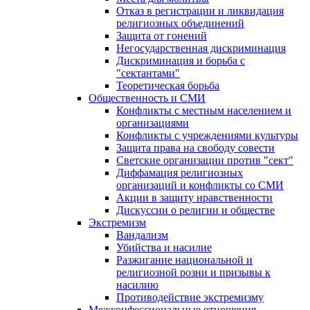
Отказ в регистрации и ликвидация
религиозных объединений
Защита от гонений
Негосударственная дискриминация
Дискриминация и борьба с
"сектантами"
Теоретическая борьба
Общественность и СМИ
Конфликты с местным населением и
организациями
Конфликты с учреждениями культуры
Защита права на свободу совести
Светские организации против "сект"
Диффамация религиозных
организаций и конфликты со СМИ
Акции в защиту нравственности
Дискуссии о религии и обществе
Экстремизм
Вандализм
Убийства и насилие
Разжигание национальной и
религиозной розни и призывы к
насилию
Противодействие экстремизму
Межконфессиональные отношения