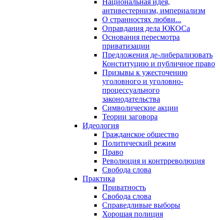
Национальная идея,
антивестернизм, империализм
О странностях любви...
Оправдания дела ЮКОСа
Основания пересмотра
приватизации
Предложения де-либерализовать
Конституцию и публичное право
Призывы к ужесточению
уголовного и уголовно-
процессуального
законодательства
Символические акции
Теории заговора
Идеология
Гражданское общество
Политический режим
Право
Революция и контрреволюция
Свобода слова
Практика
Приватность
Свобода слова
Справедливые выборы
Хорошая полиция