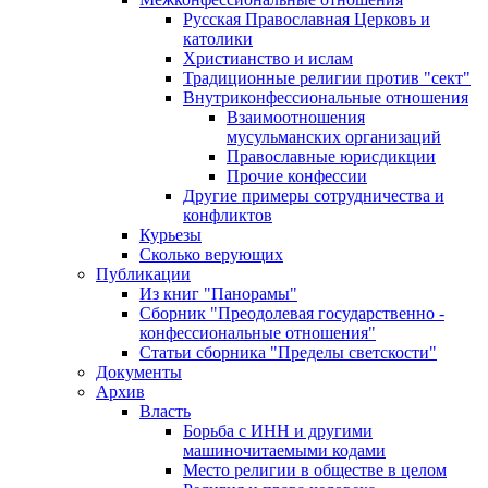
Русская Православная Церковь и
католики
Христианство и ислам
Традиционные религии против "сект"
Внутриконфессиональные отношения
Взаимоотношения
мусульманских организаций
Православные юрисдикции
Прочие конфессии
Другие примеры сотрудничества и
конфликтов
Курьезы
Сколько верующих
Публикации
Из книг "Панорамы"
Сборник "Преодолевая государственно -
конфессиональные отношения"
Статьи сборника "Пределы светскости"
Документы
Архив
Власть
Борьба с ИНН и другими
машиночитаемыми кодами
Место религии в обществе в целом