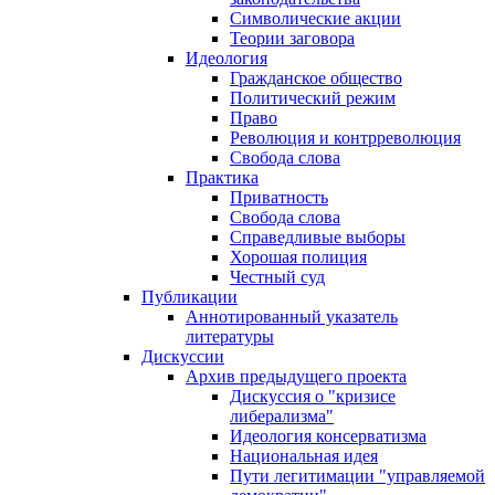
Символические акции
Теории заговора
Идеология
Гражданское общество
Политический режим
Право
Революция и контрреволюция
Свобода слова
Практика
Приватность
Свобода слова
Справедливые выборы
Хорошая полиция
Честный суд
Публикации
Аннотированный указатель
литературы
Дискуссии
Архив предыдущего проекта
Дискуссия о "кризисе
либерализма"
Идеология консерватизма
Национальная идея
Пути легитимации "управляемой