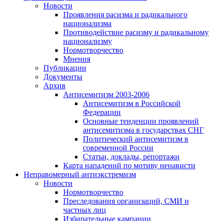
Новости
Проявления расизма и радикального
национализма
Противодействие расизму и радикальному
национализму
Нормотворчество
Мнения
Публикации
Документы
Архив
Антисемитизм 2003-2006
Антисемитизм в Российской
Федерации
Основные тенденции проявлений
антисемитизма в государствах СНГ
Политический антисемитизм в
современной России
Статьи, доклады, репортажи
Карта нападений по мотиву ненависти
Неправомерный антиэкстремизм
Новости
Нормотворчество
Преследования организаций, СМИ и
частных лиц
Избирательные кампании