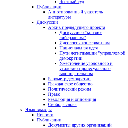
Честный суд
Публикации
Аннотированный указатель
литературы
Дискуссии
Архив предыдущего проекта
Дискуссия о "кризисе
либерализма"
Идеология консерватизма
Национальная идея
Пути легитимации "управляемой
демократии"
Ужесточение уголовного и
уголовно-процесуального
законодательства
Барометр демократии
Гражданское общество
Политический режим
Право
Революция и оппозиция
Свобода слова
Язык вражды
Новости
Публикации
Документы других организаций