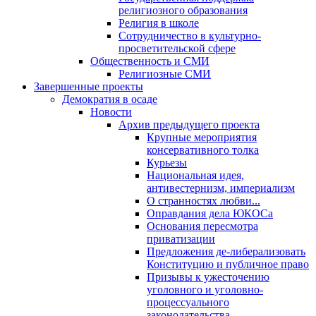
религиозного образования
Религия в школе
Сотрудничество в культурно-
просветительской сфере
Общественность и СМИ
Религиозные СМИ
Завершенные проекты
Демократия в осаде
Новости
Архив предыдущего проекта
Крупные мероприятия
консервативного толка
Курьезы
Национальная идея,
антивестернизм, империализм
О странностях любви...
Оправдания дела ЮКОСа
Основания пересмотра
приватизации
Предложения де-либерализовать
Конституцию и публичное право
Призывы к ужесточению
уголовного и уголовно-
процессуального
законодательства