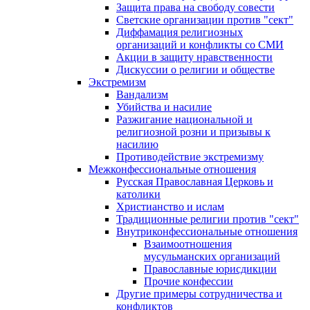
Защита права на свободу совести
Светские организации против "сект"
Диффамация религиозных
организаций и конфликты со СМИ
Акции в защиту нравственности
Дискуссии о религии и обществе
Экстремизм
Вандализм
Убийства и насилие
Разжигание национальной и
религиозной розни и призывы к
насилию
Противодействие экстремизму
Межконфессиональные отношения
Русская Православная Церковь и
католики
Христианство и ислам
Традиционные религии против "сект"
Внутриконфессиональные отношения
Взаимоотношения
мусульманских организаций
Православные юрисдикции
Прочие конфессии
Другие примеры сотрудничества и
конфликтов