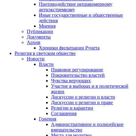
Противодействие неправомерному
антиэкстремизму
Иные государственные и общественные
действия
Мнения
Публикации
Документы
Архив
Хроники фильтрации Рунета
Религия в светском обществе
Новости
Власти
Правовое регулирование
Покровительство властей
Чувства верующих
Участие в выборах и в политической
жизни
Дискуссии о религии и власти
Дискуссии о религии и праве
Религии и карантин
Соглашения
Гонения
Административное и полицейское
вмешательство
Места для молитвы