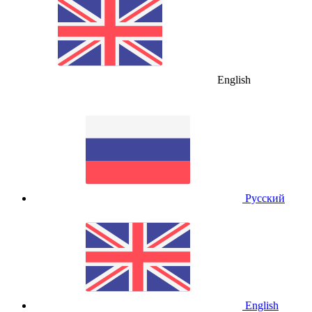
English
Русский
English