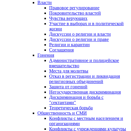
Власти
Правовое регулирование
Покровительство властей
Чувства верующих
Участие в выборах и в политической
жизни
Дискуссии о религии и власти
Дискуссии о религии и праве
Религии и карантин
Соглашения
Гонения
Административное и полицейское
вмешательство
Места для молитвы
Отказ в регистрации и ликвидация
религиозных объединений
Защита от гонений
Негосударственная дискриминация
Дискриминация и борьба с
"сектантами"
Теоретическая борьба
Общественность и СМИ
Конфликты с местным населением и
организациями
Конфликты с учреждениями культуры