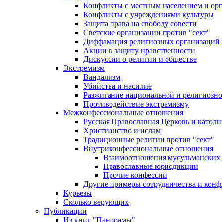
Конфликты с местным населением и ор
Конфликты с учреждениями культуры
Защита права на свободу совести
Светские организации против "сект"
Диффамация религиозных организаций
Акции в защиту нравственности
Дискуссии о религии и обществе
Экстремизм
Вандализм
Убийства и насилие
Разжигание национальной и религиозно
Противодействие экстремизму
Межконфессиональные отношения
Русская Православная Церковь и католи
Христианство и ислам
Традиционные религии против "сект"
Внутриконфессиональные отношения
Взаимоотношения мусульманских 
Православные юрисдикции
Прочие конфессии
Другие примеры сотрудничества и конф
Курьезы
Сколько верующих
Публикации
Из книг "Панорамы"