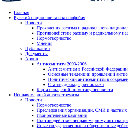
Главная
Русский национализм и ксенофобия
Новости
Проявления расизма и радикального национа
Противодействие расизму и радикальному на
Нормотворчество
Мнения
Публикации
Документы
Архив
Антисемитизм 2003-2006
Антисемитизм в Российской Федерации
Основные тенденции проявлений антис
Политический антисемитизм в совреме
Статьи, доклады, репортажи
Карта нападений по мотиву ненависти
Неправомерный антиэкстремизм
Новости
Нормотворчество
Преследования организаций, СМИ и частных
Избирательные кампании
Противодействие неправомерному антиэкстр
Иные государственные и общественные дейст