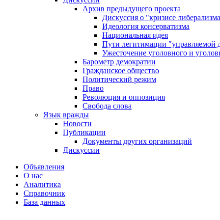
Архив предыдущего проекта
Дискуссия о "кризисе либерализм
Идеология консерватизма
Национальная идея
Пути легитимации "управляемой 
Ужесточение уголовного и уголов
Барометр демократии
Гражданское общество
Политический режим
Право
Революция и оппозиция
Свобода слова
Язык вражды
Новости
Публикации
Документы других организаций
Дискуссии
Объявления
О нас
Аналитика
Справочник
База данных