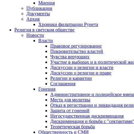
Мнения
Публикации
Документы
Архив
Хроники фильтрации Рунета
Религия в светском обществе
Новости
Власти
Правовое регулирование
Покровительство властей
Чувства верующих
Участие в выборах и в политической ж
Дискуссии о религии и власти
Дискуссии о религии и праве
Религии и карантин
Соглашения
Гонения
Административное и полицейское вмеш
Места для молитвы
Отказ в регистрации и ликвидация рел
Защита от гонений
Негосударственная дискриминация
Дискриминация и борьба с "сектантами
Теоретическая борьба
Общественность и СМИ