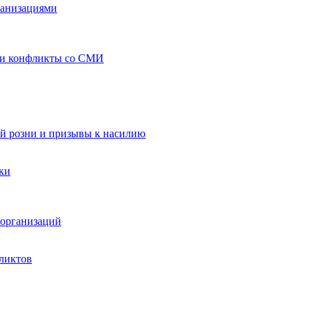
ганизациями
 и конфликты со СМИ
й розни и призывы к насилию
ки
организаций
ликтов