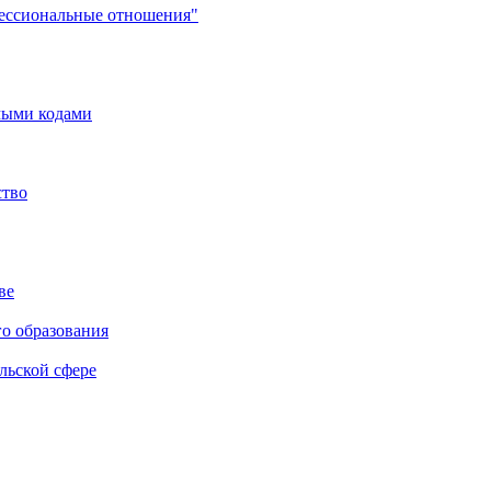
фессиональные отношения"
мыми кодами
ство
ве
го образования
льской сфере