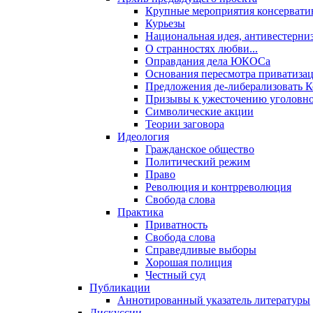
Крупные мероприятия консервати
Курьезы
Национальная идея, антивестерни
О странностях любви...
Оправдания дела ЮКОСа
Основания пересмотра приватиза
Предложения де-либерализовать 
Призывы к ужесточению уголовног
Символические акции
Теории заговора
Идеология
Гражданское общество
Политический режим
Право
Революция и контрреволюция
Свобода слова
Практика
Приватность
Свобода слова
Справедливые выборы
Хорошая полиция
Честный суд
Публикации
Аннотированный указатель литературы
Дискуссии