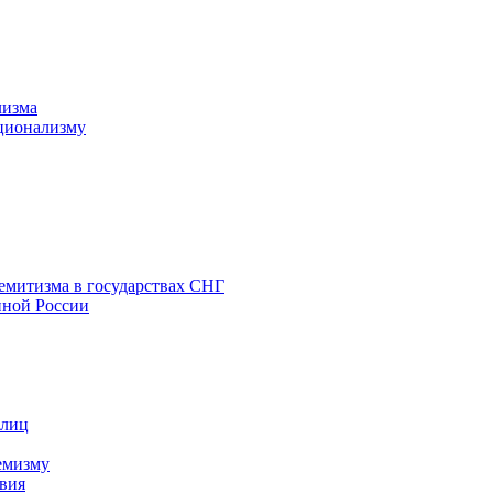
лизма
ционализму
емитизма в государствах СНГ
нной России
 лиц
емизму
вия