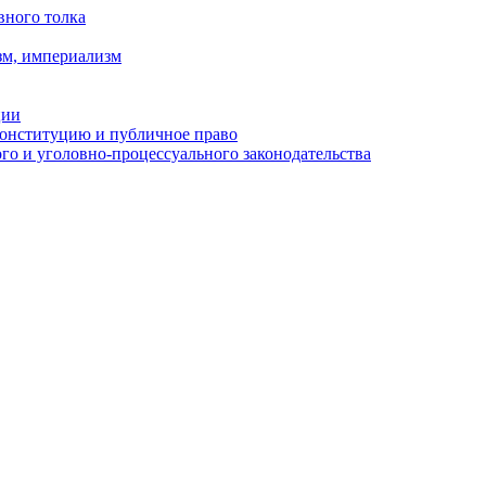
вного толка
зм, империализм
ции
Конституцию и публичное право
о и уголовно-процессуального законодательства