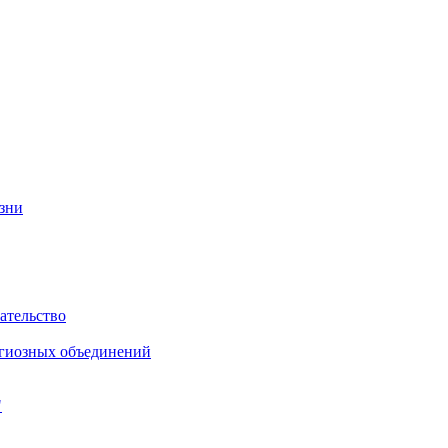
изни
ательство
игиозных объединений
"