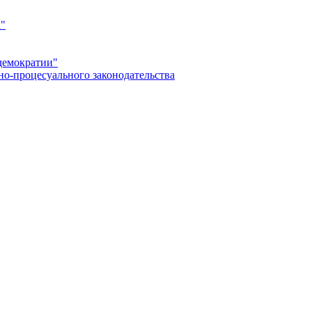
а"
демократии"
но-процесуального законодательства