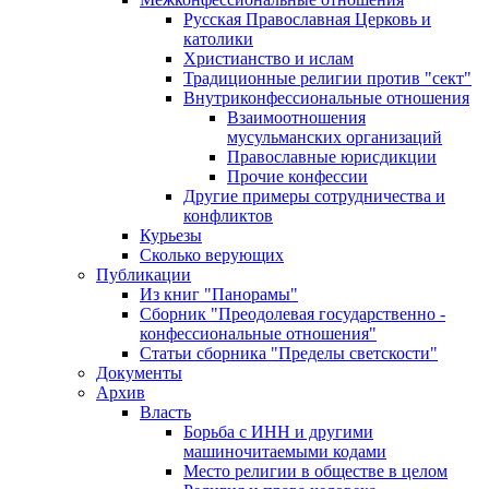
Русская Православная Церковь и
католики
Христианство и ислам
Традиционные религии против "сект"
Внутриконфессиональные отношения
Взаимоотношения
мусульманских организаций
Православные юрисдикции
Прочие конфессии
Другие примеры сотрудничества и
конфликтов
Курьезы
Сколько верующих
Публикации
Из книг "Панорамы"
Сборник "Преодолевая государственно -
конфессиональные отношения"
Статьи сборника "Пределы светскости"
Документы
Архив
Власть
Борьба с ИНН и другими
машиночитаемыми кодами
Место религии в обществе в целом