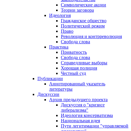
Символические акции
Теории заговора
Идеология
Гражданское общество
Политический режим
Право
Революция и контрреволюция
Свобода слова
Практика
Приватность
Свобода слова
Справедливые выборы
Хорошая полиция
Честный суд
Публикации
Аннотированный указатель
литературы
Дискуссии
Архив предыдущего проекта
Дискуссия о "кризисе
либерализма"
Идеология консерватизма
Национальная идея
Пути легитимации "управляемой