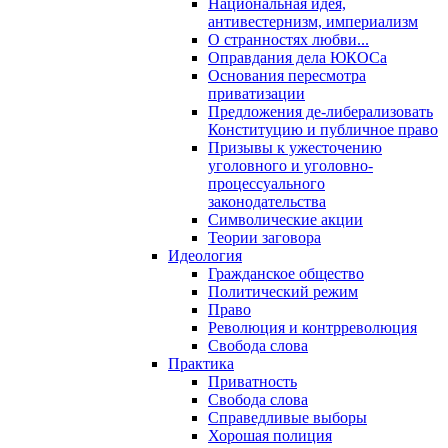
Национальная идея,
антивестернизм, империализм
О странностях любви...
Оправдания дела ЮКОСа
Основания пересмотра
приватизации
Предложения де-либерализовать
Конституцию и публичное право
Призывы к ужесточению
уголовного и уголовно-
процессуального
законодательства
Символические акции
Теории заговора
Идеология
Гражданское общество
Политический режим
Право
Революция и контрреволюция
Свобода слова
Практика
Приватность
Свобода слова
Справедливые выборы
Хорошая полиция