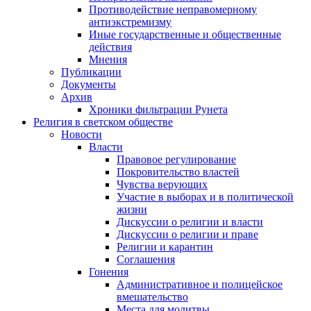
Противодействие неправомерному
антиэкстремизму
Иные государственные и общественные
действия
Мнения
Публикации
Документы
Архив
Хроники фильтрации Рунета
Религия в светском обществе
Новости
Власти
Правовое регулирование
Покровительство властей
Чувства верующих
Участие в выборах и в политической
жизни
Дискуссии о религии и власти
Дискуссии о религии и праве
Религии и карантин
Соглашения
Гонения
Административное и полицейское
вмешательство
Места для молитвы