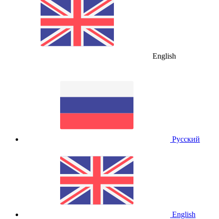
English
Русский
English