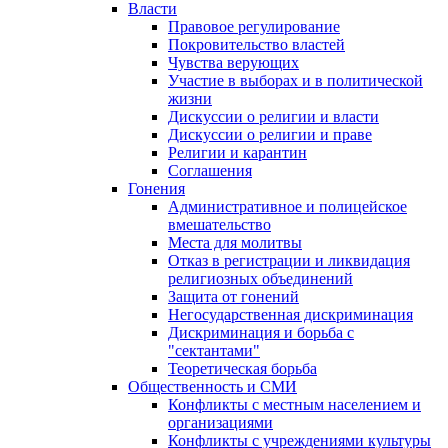
Власти
Правовое регулирование
Покровительство властей
Чувства верующих
Участие в выборах и в политической
жизни
Дискуссии о религии и власти
Дискуссии о религии и праве
Религии и карантин
Соглашения
Гонения
Административное и полицейское
вмешательство
Места для молитвы
Отказ в регистрации и ликвидация
религиозных объединений
Защита от гонений
Негосударственная дискриминация
Дискриминация и борьба с
"сектантами"
Теоретическая борьба
Общественность и СМИ
Конфликты с местным населением и
организациями
Конфликты с учреждениями культуры