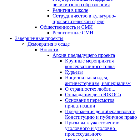
религиозного образования
Религия в школе
Сотрудничество в культурно-
просветительской сфере
Общественность и СМИ
Религиозные СМИ
Завершенные проекты
Демократия в осаде
Новости
Архив предыдущего проекта
Крупные мероприятия
консервативного толка
Курьезы
Национальная идея,
антивестернизм, империализм
О странностях любви...
Оправдания дела ЮКОСа
Основания пересмотра
приватизации
Предложения де-либерализовать
Конституцию и публичное право
Призывы к ужесточению
уголовного и уголовно-
процессуального
законодательства