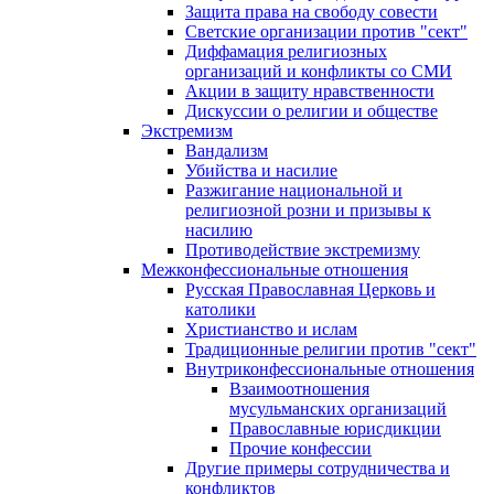
Защита права на свободу совести
Светские организации против "сект"
Диффамация религиозных
организаций и конфликты со СМИ
Акции в защиту нравственности
Дискуссии о религии и обществе
Экстремизм
Вандализм
Убийства и насилие
Разжигание национальной и
религиозной розни и призывы к
насилию
Противодействие экстремизму
Межконфессиональные отношения
Русская Православная Церковь и
католики
Христианство и ислам
Традиционные религии против "сект"
Внутриконфессиональные отношения
Взаимоотношения
мусульманских организаций
Православные юрисдикции
Прочие конфессии
Другие примеры сотрудничества и
конфликтов