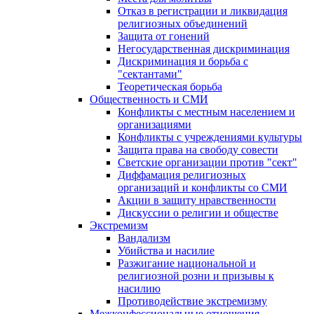
Отказ в регистрации и ликвидация
религиозных объединений
Защита от гонений
Негосударственная дискриминация
Дискриминация и борьба с
"сектантами"
Теоретическая борьба
Общественность и СМИ
Конфликты с местным населением и
организациями
Конфликты с учреждениями культуры
Защита права на свободу совести
Светские организации против "сект"
Диффамация религиозных
организаций и конфликты со СМИ
Акции в защиту нравственности
Дискуссии о религии и обществе
Экстремизм
Вандализм
Убийства и насилие
Разжигание национальной и
религиозной розни и призывы к
насилию
Противодействие экстремизму
Межконфессиональные отношения