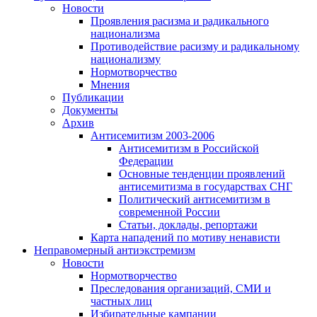
Новости
Проявления расизма и радикального
национализма
Противодействие расизму и радикальному
национализму
Нормотворчество
Мнения
Публикации
Документы
Архив
Антисемитизм 2003-2006
Антисемитизм в Российской
Федерации
Основные тенденции проявлений
антисемитизма в государствах СНГ
Политический антисемитизм в
современной России
Статьи, доклады, репортажи
Карта нападений по мотиву ненависти
Неправомерный антиэкстремизм
Новости
Нормотворчество
Преследования организаций, СМИ и
частных лиц
Избирательные кампании