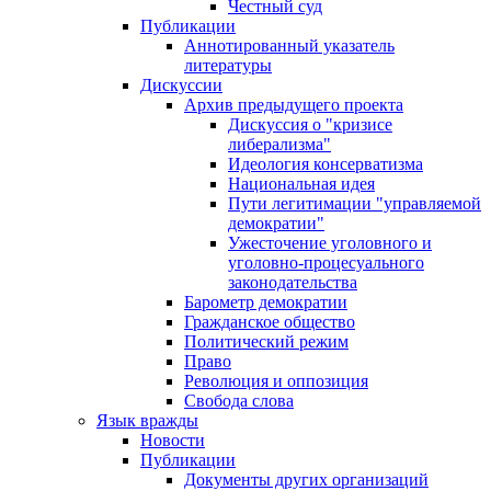
Честный суд
Публикации
Аннотированный указатель
литературы
Дискуссии
Архив предыдущего проекта
Дискуссия о "кризисе
либерализма"
Идеология консерватизма
Национальная идея
Пути легитимации "управляемой
демократии"
Ужесточение уголовного и
уголовно-процесуального
законодательства
Барометр демократии
Гражданское общество
Политический режим
Право
Революция и оппозиция
Свобода слова
Язык вражды
Новости
Публикации
Документы других организаций