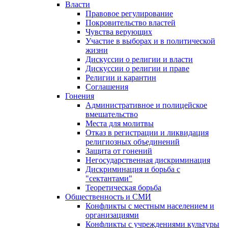
Власти
Правовое регулирование
Покровительство властей
Чувства верующих
Участие в выборах и в политической
жизни
Дискуссии о религии и власти
Дискуссии о религии и праве
Религии и карантин
Соглашения
Гонения
Административное и полицейское
вмешательство
Места для молитвы
Отказ в регистрации и ликвидация
религиозных объединений
Защита от гонений
Негосударственная дискриминация
Дискриминация и борьба с
"сектантами"
Теоретическая борьба
Общественность и СМИ
Конфликты с местным населением и
организациями
Конфликты с учреждениями культуры