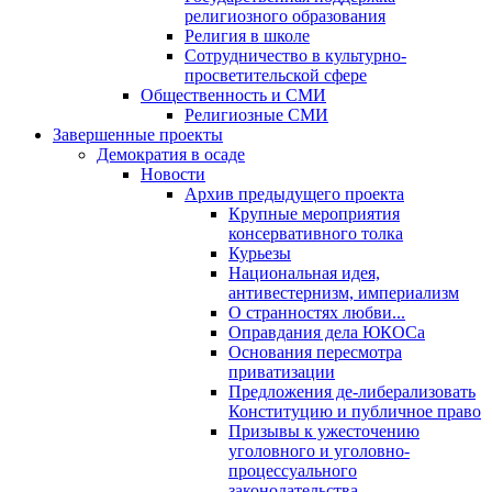
религиозного образования
Религия в школе
Сотрудничество в культурно-
просветительской сфере
Общественность и СМИ
Религиозные СМИ
Завершенные проекты
Демократия в осаде
Новости
Архив предыдущего проекта
Крупные мероприятия
консервативного толка
Курьезы
Национальная идея,
антивестернизм, империализм
О странностях любви...
Оправдания дела ЮКОСа
Основания пересмотра
приватизации
Предложения де-либерализовать
Конституцию и публичное право
Призывы к ужесточению
уголовного и уголовно-
процессуального
законодательства