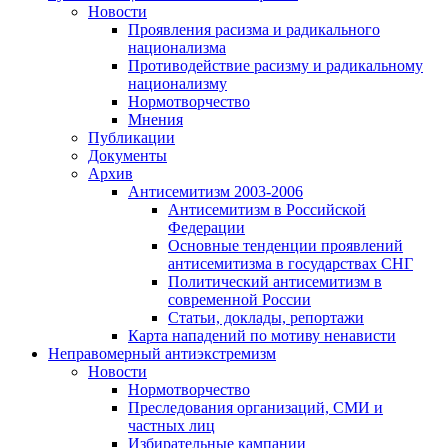
Новости
Проявления расизма и радикального
национализма
Противодействие расизму и радикальному
национализму
Нормотворчество
Мнения
Публикации
Документы
Архив
Антисемитизм 2003-2006
Антисемитизм в Российской
Федерации
Основные тенденции проявлений
антисемитизма в государствах СНГ
Политический антисемитизм в
современной России
Статьи, доклады, репортажи
Карта нападений по мотиву ненависти
Неправомерный антиэкстремизм
Новости
Нормотворчество
Преследования организаций, СМИ и
частных лиц
Избирательные кампании