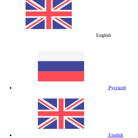
English
Русский
English