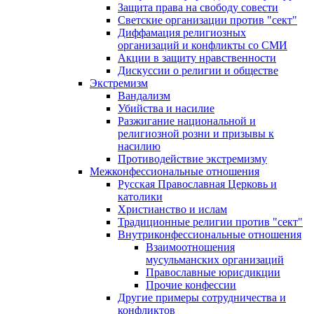
Защита права на свободу совести
Светские организации против "сект"
Диффамация религиозных
организаций и конфликты со СМИ
Акции в защиту нравственности
Дискуссии о религии и обществе
Экстремизм
Вандализм
Убийства и насилие
Разжигание национальной и
религиозной розни и призывы к
насилию
Противодействие экстремизму
Межконфессиональные отношения
Русская Православная Церковь и
католики
Христианство и ислам
Традиционные религии против "сект"
Внутриконфессиональные отношения
Взаимоотношения
мусульманских организаций
Православные юрисдикции
Прочие конфессии
Другие примеры сотрудничества и
конфликтов