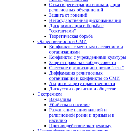
Отказ в регистрации и ликвидация
религиозных объединений
Защита от гонений
Негосударственная дискриминация
Дискриминация и борьба с
"сектантами"
Теоретическая борьба
Общественность и СМИ
Конфликты с местным населением и
организациями
Конфликты с учреждениями культуры
Защита права на свободу совести
Светские организации против "сект"
Диффамация религиозных
организаций и конфликты со СМИ
Акции в защиту нравственности
Дискуссии о религии и обществе
Экстремизм
Вандализм
Убийства и насилие
Разжигание национальной и
религиозной розни и призывы к
насилию
Противодействие экстремизму
Межконфессиональные отношения