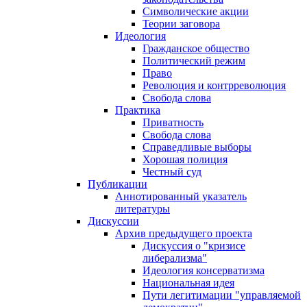
Символические акции
Теории заговора
Идеология
Гражданское общество
Политический режим
Право
Революция и контрреволюция
Свобода слова
Практика
Приватность
Свобода слова
Справедливые выборы
Хорошая полиция
Честный суд
Публикации
Аннотированный указатель
литературы
Дискуссии
Архив предыдущего проекта
Дискуссия о "кризисе
либерализма"
Идеология консерватизма
Национальная идея
Пути легитимации "управляемой