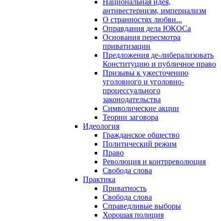
Национальная идея,
антивестернизм, империализм
О странностях любви...
Оправдания дела ЮКОСа
Основания пересмотра
приватизации
Предложения де-либерализовать
Конституцию и публичное право
Призывы к ужесточению
уголовного и уголовно-
процессуального
законодательства
Символические акции
Теории заговора
Идеология
Гражданское общество
Политический режим
Право
Революция и контрреволюция
Свобода слова
Практика
Приватность
Свобода слова
Справедливые выборы
Хорошая полиция