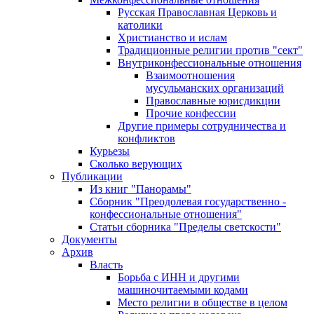
Русская Православная Церковь и
католики
Христианство и ислам
Традиционные религии против "сект"
Внутриконфессиональные отношения
Взаимоотношения
мусульманских организаций
Православные юрисдикции
Прочие конфессии
Другие примеры сотрудничества и
конфликтов
Курьезы
Сколько верующих
Публикации
Из книг "Панорамы"
Сборник "Преодолевая государственно -
конфессиональные отношения"
Статьи сборника "Пределы светскости"
Документы
Архив
Власть
Борьба с ИНН и другими
машиночитаемыми кодами
Место религии в обществе в целом