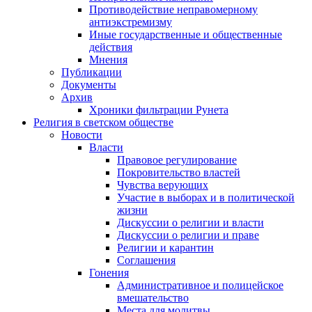
Противодействие неправомерному
антиэкстремизму
Иные государственные и общественные
действия
Мнения
Публикации
Документы
Архив
Хроники фильтрации Рунета
Религия в светском обществе
Новости
Власти
Правовое регулирование
Покровительство властей
Чувства верующих
Участие в выборах и в политической
жизни
Дискуссии о религии и власти
Дискуссии о религии и праве
Религии и карантин
Соглашения
Гонения
Административное и полицейское
вмешательство
Места для молитвы