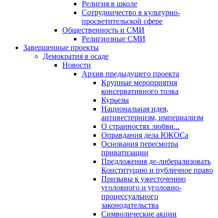
Религия в школе
Сотрудничество в культурно-
просветительской сфере
Общественность и СМИ
Религиозные СМИ
Завершенные проекты
Демократия в осаде
Новости
Архив предыдущего проекта
Крупные мероприятия
консервативного толка
Курьезы
Национальная идея,
антивестернизм, империализм
О странностях любви...
Оправдания дела ЮКОСа
Основания пересмотра
приватизации
Предложения де-либерализовать
Конституцию и публичное право
Призывы к ужесточению
уголовного и уголовно-
процессуального
законодательства
Символические акции