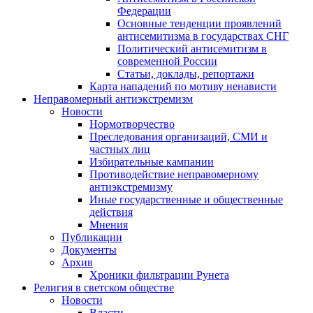
Федерации
Основные тенденции проявлений
антисемитизма в государствах СНГ
Политический антисемитизм в
современной России
Статьи, доклады, репортажи
Карта нападений по мотиву ненависти
Неправомерный антиэкстремизм
Новости
Нормотворчество
Преследования организаций, СМИ и
частных лиц
Избирательные кампании
Противодействие неправомерному
антиэкстремизму
Иные государственные и общественные
действия
Мнения
Публикации
Документы
Архив
Хроники фильтрации Рунета
Религия в светском обществе
Новости
Власти