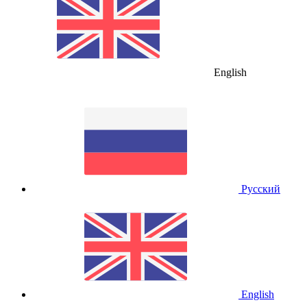
English
Русский
English