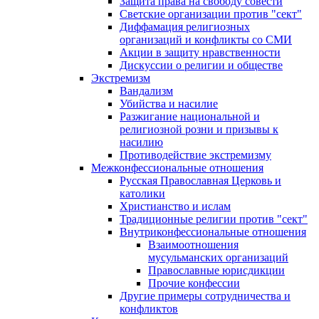
Защита права на свободу совести
Светские организации против "сект"
Диффамация религиозных
организаций и конфликты со СМИ
Акции в защиту нравственности
Дискуссии о религии и обществе
Экстремизм
Вандализм
Убийства и насилие
Разжигание национальной и
религиозной розни и призывы к
насилию
Противодействие экстремизму
Межконфессиональные отношения
Русская Православная Церковь и
католики
Христианство и ислам
Традиционные религии против "сект"
Внутриконфессиональные отношения
Взаимоотношения
мусульманских организаций
Православные юрисдикции
Прочие конфессии
Другие примеры сотрудничества и
конфликтов