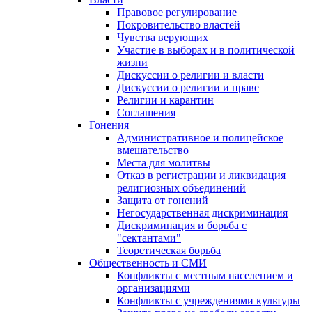
Правовое регулирование
Покровительство властей
Чувства верующих
Участие в выборах и в политической
жизни
Дискуссии о религии и власти
Дискуссии о религии и праве
Религии и карантин
Соглашения
Гонения
Административное и полицейское
вмешательство
Места для молитвы
Отказ в регистрации и ликвидация
религиозных объединений
Защита от гонений
Негосударственная дискриминация
Дискриминация и борьба с
"сектантами"
Теоретическая борьба
Общественность и СМИ
Конфликты с местным населением и
организациями
Конфликты с учреждениями культуры