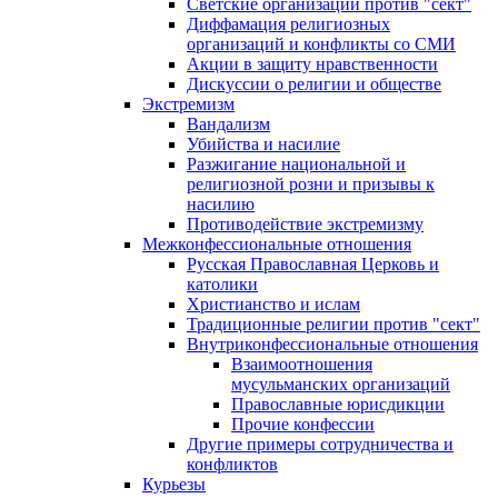
Светские организации против "сект"
Диффамация религиозных
организаций и конфликты со СМИ
Акции в защиту нравственности
Дискуссии о религии и обществе
Экстремизм
Вандализм
Убийства и насилие
Разжигание национальной и
религиозной розни и призывы к
насилию
Противодействие экстремизму
Межконфессиональные отношения
Русская Православная Церковь и
католики
Христианство и ислам
Традиционные религии против "сект"
Внутриконфессиональные отношения
Взаимоотношения
мусульманских организаций
Православные юрисдикции
Прочие конфессии
Другие примеры сотрудничества и
конфликтов
Курьезы