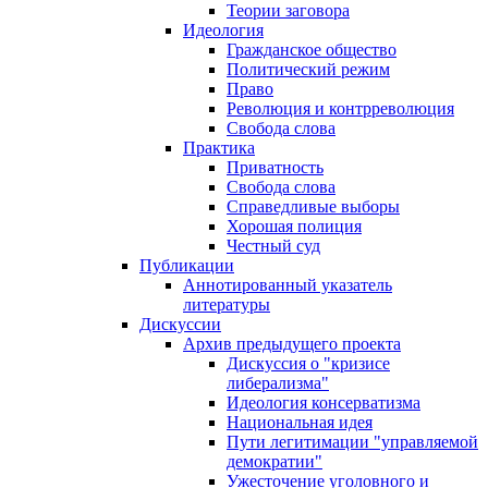
Теории заговора
Идеология
Гражданское общество
Политический режим
Право
Революция и контрреволюция
Свобода слова
Практика
Приватность
Свобода слова
Справедливые выборы
Хорошая полиция
Честный суд
Публикации
Аннотированный указатель
литературы
Дискуссии
Архив предыдущего проекта
Дискуссия о "кризисе
либерализма"
Идеология консерватизма
Национальная идея
Пути легитимации "управляемой
демократии"
Ужесточение уголовного и