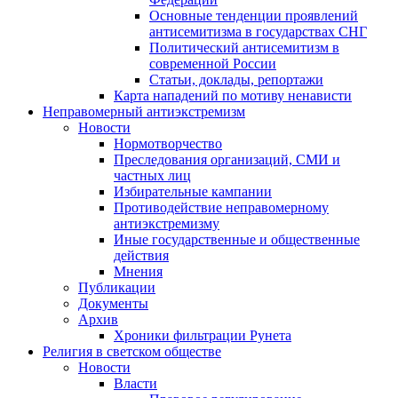
Основные тенденции проявлений
антисемитизма в государствах СНГ
Политический антисемитизм в
современной России
Статьи, доклады, репортажи
Карта нападений по мотиву ненависти
Неправомерный антиэкстремизм
Новости
Нормотворчество
Преследования организаций, СМИ и
частных лиц
Избирательные кампании
Противодействие неправомерному
антиэкстремизму
Иные государственные и общественные
действия
Мнения
Публикации
Документы
Архив
Хроники фильтрации Рунета
Религия в светском обществе
Новости
Власти