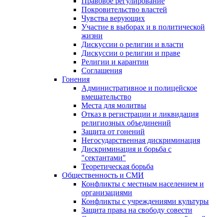
Правовое регулирование
Покровительство властей
Чувства верующих
Участие в выборах и в политической
жизни
Дискуссии о религии и власти
Дискуссии о религии и праве
Религии и карантин
Соглашения
Гонения
Административное и полицейское
вмешательство
Места для молитвы
Отказ в регистрации и ликвидация
религиозных объединений
Защита от гонений
Негосударственная дискриминация
Дискриминация и борьба с
"сектантами"
Теоретическая борьба
Общественность и СМИ
Конфликты с местным населением и
организациями
Конфликты с учреждениями культуры
Защита права на свободу совести