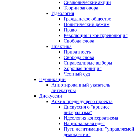
Символические акции
Теории заговора
Идеология
Гражданское общество
Политический режим
Право
Революция и контрреволюция
Свобода слова
Практика
Приватность
Свобода слова
Справедливые выборы
Хорошая полиция
Честный суд
Публикации
Аннотированный указатель
литературы
Дискуссии
Архив предыдущего проекта
Дискуссия о "кризисе
либерализма"
Идеология консерватизма
Национальная идея
Пути легитимации "управляемой
демократии"