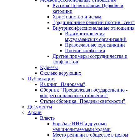
Русская Православная Церковь и
католики
Христианство и ислам
Традиционные религии против "сект"
Внутриконфессиональные отношения
Взаимоотношения
мусульманских организаций
Православные юрисдикции
Прочие конфессии
Другие примеры сотрудничества и
конфликтов
Курьезы
Сколько верующих
Публикации
Из книг "Панорамы"
Сборник "Преодолевая государственно -
конфессиональные отношения"
Статьи сборника "Пределы светскости"
Документы
Архив
Власть
Борьба с ИНН и другими
машиночитаемыми кодами
Место религии в обществе в целом