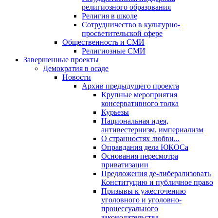
религиозного образования
Религия в школе
Сотрудничество в культурно-
просветительской сфере
Общественность и СМИ
Религиозные СМИ
Завершенные проекты
Демократия в осаде
Новости
Архив предыдущего проекта
Крупные мероприятия
консервативного толка
Курьезы
Национальная идея,
антивестернизм, империализм
О странностях любви...
Оправдания дела ЮКОСа
Основания пересмотра
приватизации
Предложения де-либерализовать
Конституцию и публичное право
Призывы к ужесточению
уголовного и уголовно-
процессуального
законодательства