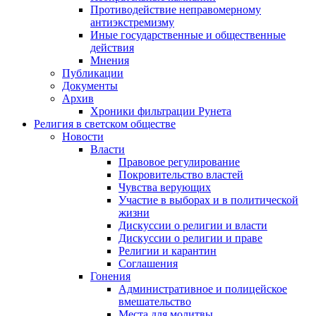
Противодействие неправомерному
антиэкстремизму
Иные государственные и общественные
действия
Мнения
Публикации
Документы
Архив
Хроники фильтрации Рунета
Религия в светском обществе
Новости
Власти
Правовое регулирование
Покровительство властей
Чувства верующих
Участие в выборах и в политической
жизни
Дискуссии о религии и власти
Дискуссии о религии и праве
Религии и карантин
Соглашения
Гонения
Административное и полицейское
вмешательство
Места для молитвы