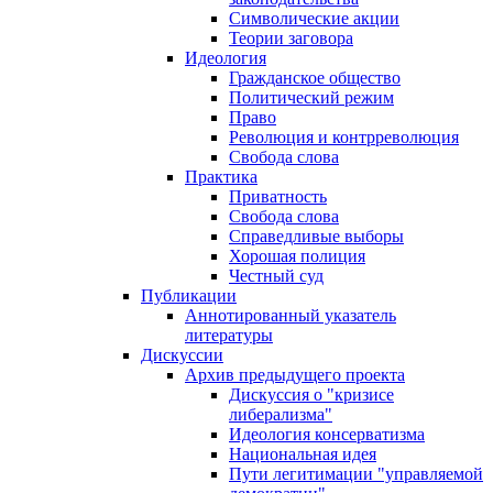
Символические акции
Теории заговора
Идеология
Гражданское общество
Политический режим
Право
Революция и контрреволюция
Свобода слова
Практика
Приватность
Свобода слова
Справедливые выборы
Хорошая полиция
Честный суд
Публикации
Аннотированный указатель
литературы
Дискуссии
Архив предыдущего проекта
Дискуссия о "кризисе
либерализма"
Идеология консерватизма
Национальная идея
Пути легитимации "управляемой