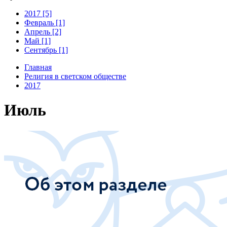
2017 [5]
Февраль [1]
Апрель [2]
Май [1]
Сентябрь [1]
Главная
Религия в светском обществе
2017
Июль