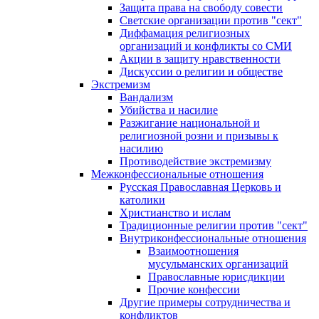
Защита права на свободу совести
Светские организации против "сект"
Диффамация религиозных
организаций и конфликты со СМИ
Акции в защиту нравственности
Дискуссии о религии и обществе
Экстремизм
Вандализм
Убийства и насилие
Разжигание национальной и
религиозной розни и призывы к
насилию
Противодействие экстремизму
Межконфессиональные отношения
Русская Православная Церковь и
католики
Христианство и ислам
Традиционные религии против "сект"
Внутриконфессиональные отношения
Взаимоотношения
мусульманских организаций
Православные юрисдикции
Прочие конфессии
Другие примеры сотрудничества и
конфликтов