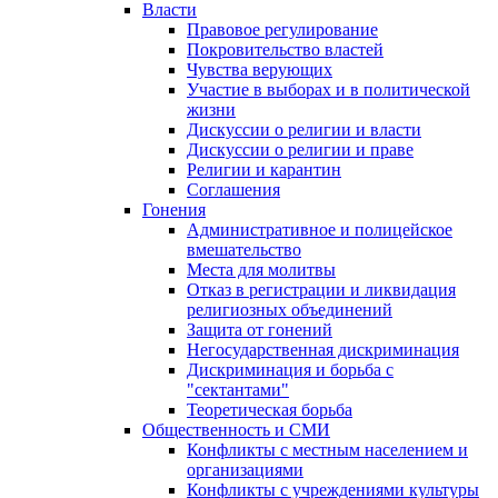
Власти
Правовое регулирование
Покровительство властей
Чувства верующих
Участие в выборах и в политической
жизни
Дискуссии о религии и власти
Дискуссии о религии и праве
Религии и карантин
Соглашения
Гонения
Административное и полицейское
вмешательство
Места для молитвы
Отказ в регистрации и ликвидация
религиозных объединений
Защита от гонений
Негосударственная дискриминация
Дискриминация и борьба с
"сектантами"
Теоретическая борьба
Общественность и СМИ
Конфликты с местным населением и
организациями
Конфликты с учреждениями культуры