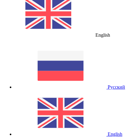
English
Русский
English