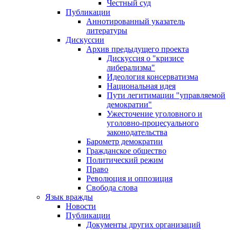
Честный суд
Публикации
Аннотированный указатель
литературы
Дискуссии
Архив предыдущего проекта
Дискуссия о "кризисе
либерализма"
Идеология консерватизма
Национальная идея
Пути легитимации "управляемой
демократии"
Ужесточение уголовного и
уголовно-процесуального
законодательства
Барометр демократии
Гражданское общество
Политический режим
Право
Революция и оппозиция
Свобода слова
Язык вражды
Новости
Публикации
Документы других организаций