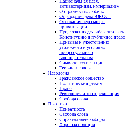
Национальная идея,
антивестернизм, империализм
О странностях любви...
Оправдания дела ЮКОСа
Основания пересмотра
приватизации
Предложения де-либерализовать
Конституцию и публичное право
Призывы к ужесточению
уголовного и уголовно-
процессуального
законодательства
Символические акции
Теории заговора
Идеология
Гражданское общество
Политический режим
Право
Революция и контрреволюция
Свобода слова
Практика
Приватность
Свобода слова
Справедливые выборы
Хорошая полиция