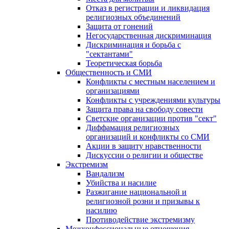
Отказ в регистрации и ликвидация
религиозных объединений
Защита от гонений
Негосударственная дискриминация
Дискриминация и борьба с
"сектантами"
Теоретическая борьба
Общественность и СМИ
Конфликты с местным населением и
организациями
Конфликты с учреждениями культуры
Защита права на свободу совести
Светские организации против "сект"
Диффамация религиозных
организаций и конфликты со СМИ
Акции в защиту нравственности
Дискуссии о религии и обществе
Экстремизм
Вандализм
Убийства и насилие
Разжигание национальной и
религиозной розни и призывы к
насилию
Противодействие экстремизму
Межконфессиональные отношения