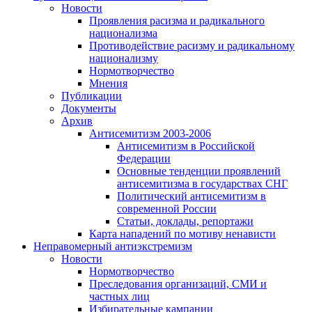
Новости
Проявления расизма и радикального
национализма
Противодействие расизму и радикальному
национализму
Нормотворчество
Мнения
Публикации
Документы
Архив
Антисемитизм 2003-2006
Антисемитизм в Российской
Федерации
Основные тенденции проявлений
антисемитизма в государствах СНГ
Политический антисемитизм в
современной России
Статьи, доклады, репортажи
Карта нападений по мотиву ненависти
Неправомерный антиэкстремизм
Новости
Нормотворчество
Преследования организаций, СМИ и
частных лиц
Избирательные кампании