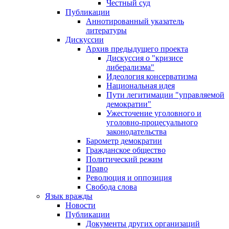
Честный суд
Публикации
Аннотированный указатель
литературы
Дискуссии
Архив предыдущего проекта
Дискуссия о "кризисе
либерализма"
Идеология консерватизма
Национальная идея
Пути легитимации "управляемой
демократии"
Ужесточение уголовного и
уголовно-процесуального
законодательства
Барометр демократии
Гражданское общество
Политический режим
Право
Революция и оппозиция
Свобода слова
Язык вражды
Новости
Публикации
Документы других организаций