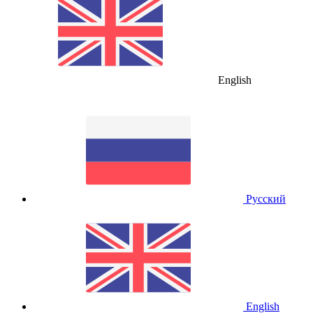
English
Русский
English