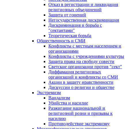
Отказ в регистрации и ликвидация
религиозных объединений
Защита от гонений
Негосударственная дискриминация
Дискриминация и борьба с
"сектантами"
Теоретическая борьба
Общественность и СМИ
Конфликты с местным населением и
организациями
Конфликты с учреждениями культуры
Защита права на свободу совести
Светские организации против "сект"
Диффамация религиозных
организаций и конфликты со СМИ
Акции в защиту нравственности
Дискуссии о религии и обществе
Экстремизм
Вандализм
Убийства и насилие
Разжигание национальной и
религиозной розни и призывы к
насилию
Противодействие экстремизму
Межконфессиональные отношения