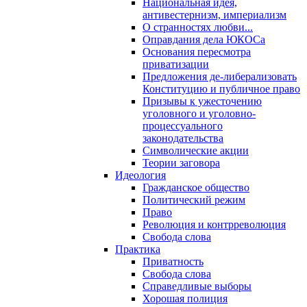
Национальная идея,
антивестернизм, империализм
О странностях любви...
Оправдания дела ЮКОСа
Основания пересмотра
приватизации
Предложения де-либерализовать
Конституцию и публичное право
Призывы к ужесточению
уголовного и уголовно-
процессуального
законодательства
Символические акции
Теории заговора
Идеология
Гражданское общество
Политический режим
Право
Революция и контрреволюция
Свобода слова
Практика
Приватность
Свобода слова
Справедливые выборы
Хорошая полиция