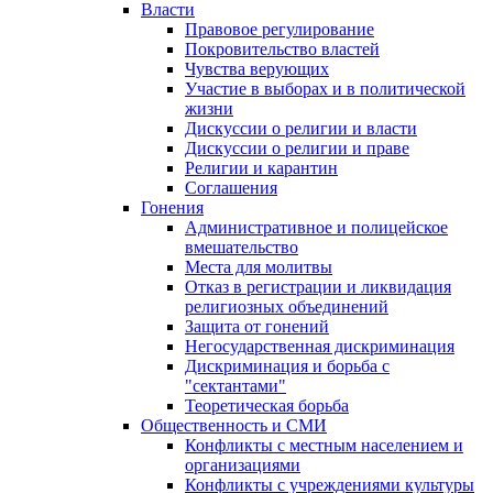
Власти
Правовое регулирование
Покровительство властей
Чувства верующих
Участие в выборах и в политической
жизни
Дискуссии о религии и власти
Дискуссии о религии и праве
Религии и карантин
Соглашения
Гонения
Административное и полицейское
вмешательство
Места для молитвы
Отказ в регистрации и ликвидация
религиозных объединений
Защита от гонений
Негосударственная дискриминация
Дискриминация и борьба с
"сектантами"
Теоретическая борьба
Общественность и СМИ
Конфликты с местным населением и
организациями
Конфликты с учреждениями культуры