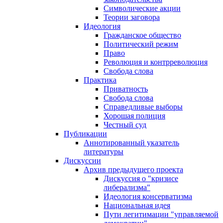
Символические акции
Теории заговора
Идеология
Гражданское общество
Политический режим
Право
Революция и контрреволюция
Свобода слова
Практика
Приватность
Свобода слова
Справедливые выборы
Хорошая полиция
Честный суд
Публикации
Аннотированный указатель
литературы
Дискуссии
Архив предыдущего проекта
Дискуссия о "кризисе
либерализма"
Идеология консерватизма
Национальная идея
Пути легитимации "управляемой