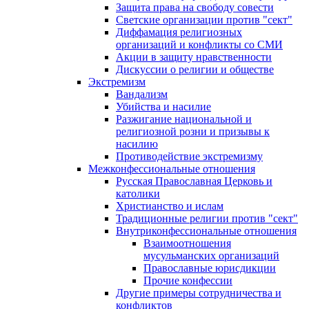
Защита права на свободу совести
Светские организации против "сект"
Диффамация религиозных
организаций и конфликты со СМИ
Акции в защиту нравственности
Дискуссии о религии и обществе
Экстремизм
Вандализм
Убийства и насилие
Разжигание национальной и
религиозной розни и призывы к
насилию
Противодействие экстремизму
Межконфессиональные отношения
Русская Православная Церковь и
католики
Христианство и ислам
Традиционные религии против "сект"
Внутриконфессиональные отношения
Взаимоотношения
мусульманских организаций
Православные юрисдикции
Прочие конфессии
Другие примеры сотрудничества и
конфликтов