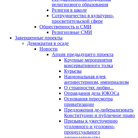
религиозного образования
Религия в школе
Сотрудничество в культурно-
просветительской сфере
Общественность и СМИ
Религиозные СМИ
Завершенные проекты
Демократия в осаде
Новости
Архив предыдущего проекта
Крупные мероприятия
консервативного толка
Курьезы
Национальная идея,
антивестернизм, империализм
О странностях любви...
Оправдания дела ЮКОСа
Основания пересмотра
приватизации
Предложения де-либерализовать
Конституцию и публичное право
Призывы к ужесточению
уголовного и уголовно-
процессуального
законодательства