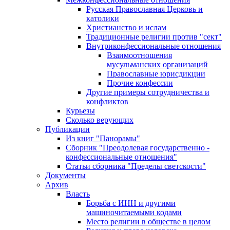
Русская Православная Церковь и
католики
Христианство и ислам
Традиционные религии против "сект"
Внутриконфессиональные отношения
Взаимоотношения
мусульманских организаций
Православные юрисдикции
Прочие конфессии
Другие примеры сотрудничества и
конфликтов
Курьезы
Сколько верующих
Публикации
Из книг "Панорамы"
Сборник "Преодолевая государственно -
конфессиональные отношения"
Статьи сборника "Пределы светскости"
Документы
Архив
Власть
Борьба с ИНН и другими
машиночитаемыми кодами
Место религии в обществе в целом