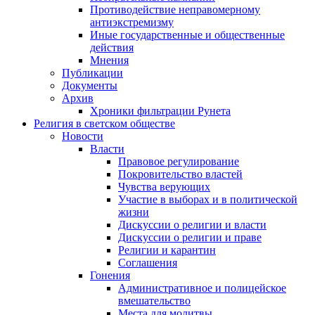
Противодействие неправомерному
антиэкстремизму
Иные государственные и общественные
действия
Мнения
Публикации
Документы
Архив
Хроники фильтрации Рунета
Религия в светском обществе
Новости
Власти
Правовое регулирование
Покровительство властей
Чувства верующих
Участие в выборах и в политической
жизни
Дискуссии о религии и власти
Дискуссии о религии и праве
Религии и карантин
Соглашения
Гонения
Административное и полицейское
вмешательство
Места для молитвы