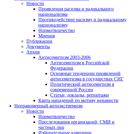
Новости
Проявления расизма и радикального
национализма
Противодействие расизму и радикальному
национализму
Нормотворчество
Мнения
Публикации
Документы
Архив
Антисемитизм 2003-2006
Антисемитизм в Российской
Федерации
Основные тенденции проявлений
антисемитизма в государствах СНГ
Политический антисемитизм в
современной России
Статьи, доклады, репортажи
Карта нападений по мотиву ненависти
Неправомерный антиэкстремизм
Новости
Нормотворчество
Преследования организаций, СМИ и
частных лиц
Избирательные кампании