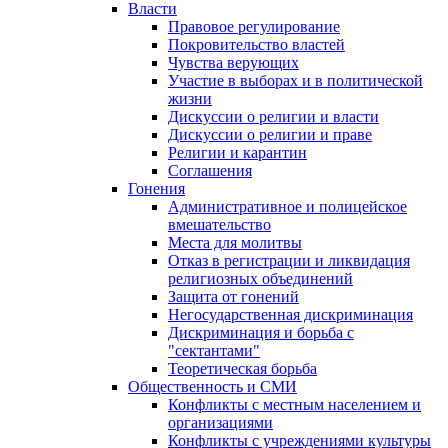
Власти
Правовое регулирование
Покровительство властей
Чувства верующих
Участие в выборах и в политической
жизни
Дискуссии о религии и власти
Дискуссии о религии и праве
Религии и карантин
Соглашения
Гонения
Административное и полицейское
вмешательство
Места для молитвы
Отказ в регистрации и ликвидация
религиозных объединений
Защита от гонений
Негосударственная дискриминация
Дискриминация и борьба с
"сектантами"
Теоретическая борьба
Общественность и СМИ
Конфликты с местным населением и
организациями
Конфликты с учреждениями культуры