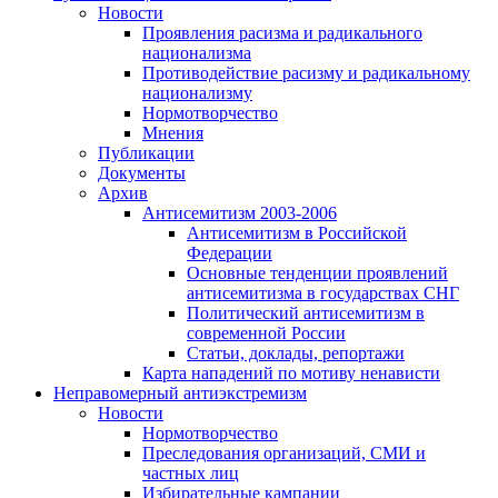
Новости
Проявления расизма и радикального
национализма
Противодействие расизму и радикальному
национализму
Нормотворчество
Мнения
Публикации
Документы
Архив
Антисемитизм 2003-2006
Антисемитизм в Российской
Федерации
Основные тенденции проявлений
антисемитизма в государствах СНГ
Политический антисемитизм в
современной России
Статьи, доклады, репортажи
Карта нападений по мотиву ненависти
Неправомерный антиэкстремизм
Новости
Нормотворчество
Преследования организаций, СМИ и
частных лиц
Избирательные кампании