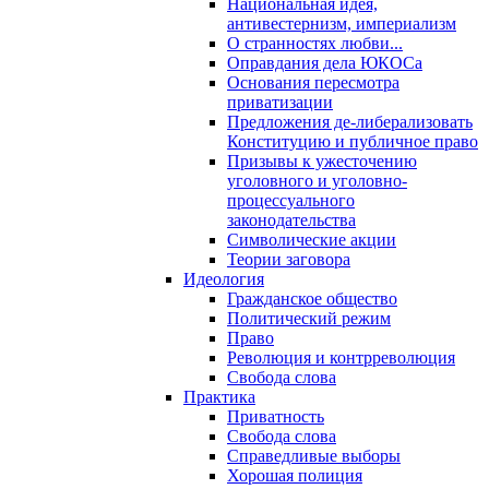
Национальная идея,
антивестернизм, империализм
О странностях любви...
Оправдания дела ЮКОСа
Основания пересмотра
приватизации
Предложения де-либерализовать
Конституцию и публичное право
Призывы к ужесточению
уголовного и уголовно-
процессуального
законодательства
Символические акции
Теории заговора
Идеология
Гражданское общество
Политический режим
Право
Революция и контрреволюция
Свобода слова
Практика
Приватность
Свобода слова
Справедливые выборы
Хорошая полиция