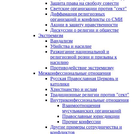
Защита права на свободу совести
Светские организации против "сект"
Диффамация религиозных
организаций и конфликты со СМИ
Акции в защиту нравственности
Дискуссии о религии и обществе
Экстремизм
Вандализм
Убийства и насилие
Разжигание национальной и
религиозной розни и призывы к
насилию
Противодействие экстремизму
Межконфессиональные отношения
Русская Православная Церковь и
католики
Христианство и ислам
Традиционные религии против "сект"
Внутриконфессиональные отношения
Взаимоотношения
мусульманских организаций
Православные юрисдикции
Прочие конфессии
Другие примеры сотрудничества и
конфликтов