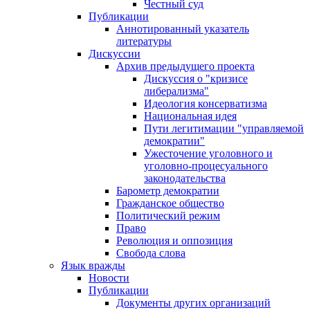
Честный суд
Публикации
Аннотированный указатель
литературы
Дискуссии
Архив предыдущего проекта
Дискуссия о "кризисе
либерализма"
Идеология консерватизма
Национальная идея
Пути легитимации "управляемой
демократии"
Ужесточение уголовного и
уголовно-процесуального
законодательства
Барометр демократии
Гражданское общество
Политический режим
Право
Революция и оппозиция
Свобода слова
Язык вражды
Новости
Публикации
Документы других организаций