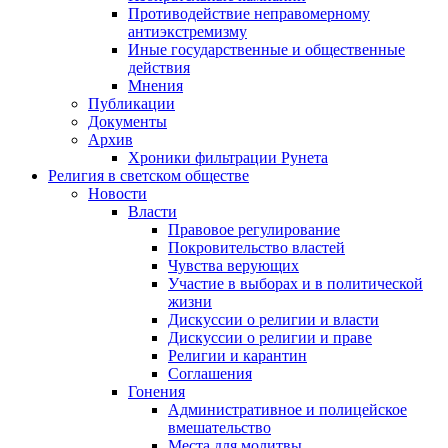
Противодействие неправомерному
антиэкстремизму
Иные государственные и общественные
действия
Мнения
Публикации
Документы
Архив
Хроники фильтрации Рунета
Религия в светском обществе
Новости
Власти
Правовое регулирование
Покровительство властей
Чувства верующих
Участие в выборах и в политической
жизни
Дискуссии о религии и власти
Дискуссии о религии и праве
Религии и карантин
Соглашения
Гонения
Административное и полицейское
вмешательство
Места для молитвы