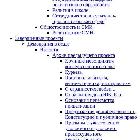
религиозного образования
Религия в школе
Сотрудничество в культурно-
просветительской сфере
Общественность и СМИ
Религиозные СМИ
Завершенные проекты
Демократия в осаде
Новости
Архив предыдущего проекта
Крупные мероприятия
консервативного толка
Курьезы
Национальная идея,
антивестернизм, империализм
О странностях любви...
Оправдания дела ЮКОСа
Основания пересмотра
приватизации
Предложения де-либерализовать
Конституцию и публичное право
Призывы к ужесточению
уголовного и уголовно-
процессуального
законодательства