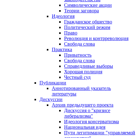
Символические акции
Теории заговора
Идеология
Гражданское общество
Политический режим
Право
Революция и контрреволюция
Свобода слова
Практика
Приватность
Свобода слова
Справедливые выборы
Хорошая полиция
Честный суд
Публикации
Аннотированный указатель
литературы
Дискуссии
Архив предыдущего проекта
Дискуссия о "кризисе
либерализма"
Идеология консерватизма
Национальная идея
Пути легитимации "управляемой