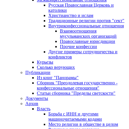
Русская Православная Церковь и
католики
Христианство и ислам
Традиционные религии против "сект"
Внутриконфессиональные отношения
Взаимоотношения
мусульманских организаций
Православные юрисдикции
Прочие конфессии
Другие примеры сотрудничества и
конфликтов
Курьезы
Сколько верующих
Публикации
Из книг "Панорамы"
Сборник "Преодолевая государственно -
конфессиональные отношения"
Статьи сборника "Пределы светскости"
Документы
Архив
Власть
Борьба с ИНН и другими
машиночитаемыми кодами
Место религии в обществе в целом