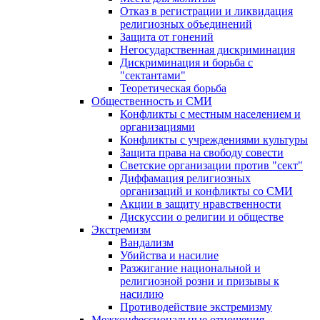
Отказ в регистрации и ликвидация
религиозных объединений
Защита от гонений
Негосударственная дискриминация
Дискриминация и борьба с
"сектантами"
Теоретическая борьба
Общественность и СМИ
Конфликты с местным населением и
организациями
Конфликты с учреждениями культуры
Защита права на свободу совести
Светские организации против "сект"
Диффамация религиозных
организаций и конфликты со СМИ
Акции в защиту нравственности
Дискуссии о религии и обществе
Экстремизм
Вандализм
Убийства и насилие
Разжигание национальной и
религиозной розни и призывы к
насилию
Противодействие экстремизму
Межконфессиональные отношения