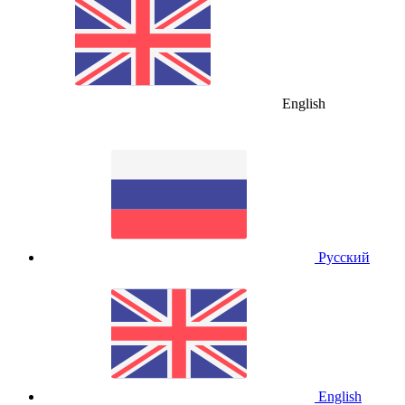
English
Русский
English