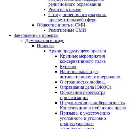
религиозного образования
Религия в школе
Сотрудничество в культурно-
просветительской сфере
Общественность и СМИ
Религиозные СМИ
Завершенные проекты
Демократия в осаде
Новости
Архив предыдущего проекта
Крупные мероприятия
консервативного толка
Курьезы
Национальная идея,
антивестернизм, империализм
О странностях любви...
Оправдания дела ЮКОСа
Основания пересмотра
приватизации
Предложения де-либерализовать
Конституцию и публичное право
Призывы к ужесточению
уголовного и уголовно-
процессуального
законодательства