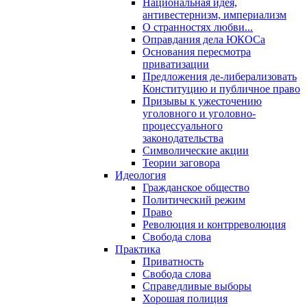
Национальная идея,
антивестернизм, империализм
О странностях любви...
Оправдания дела ЮКОСа
Основания пересмотра
приватизации
Предложения де-либерализовать
Конституцию и публичное право
Призывы к ужесточению
уголовного и уголовно-
процессуального
законодательства
Символические акции
Теории заговора
Идеология
Гражданское общество
Политический режим
Право
Революция и контрреволюция
Свобода слова
Практика
Приватность
Свобода слова
Справедливые выборы
Хорошая полиция