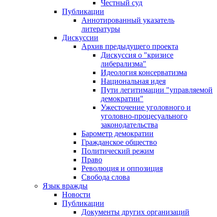
Честный суд
Публикации
Аннотированный указатель
литературы
Дискуссии
Архив предыдущего проекта
Дискуссия о "кризисе
либерализма"
Идеология консерватизма
Национальная идея
Пути легитимации "управляемой
демократии"
Ужесточение уголовного и
уголовно-процесуального
законодательства
Барометр демократии
Гражданское общество
Политический режим
Право
Революция и оппозиция
Свобода слова
Язык вражды
Новости
Публикации
Документы других организаций