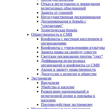
Отказ в регистрации и ликвидация
религиозных объединений
Защита от гонений
Негосударственная дискриминация
Дискриминация и борьба с
"сектантами"
Теоретическая борьба
Общественность и СМИ
Конфликты с местным населением и
организациями
Конфликты с учреждениями культуры
Защита права на свободу совести
Светские организации против "сект"
Диффамация религиозных
организаций и конфликты со СМИ
Акции в защиту нравственности
Дискуссии о религии и обществе
Экстремизм
Вандализм
Убийства и насилие
Разжигание национальной и
религиозной розни и призывы к
насилию
Противодействие экстремизму
Межконфессиональные отношения