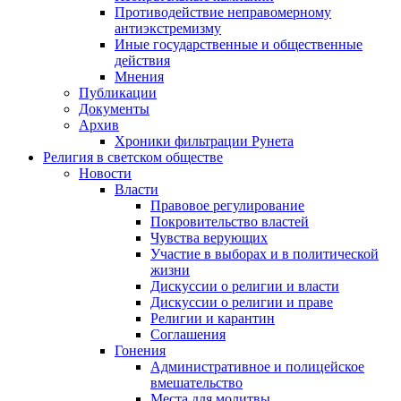
Противодействие неправомерному
антиэкстремизму
Иные государственные и общественные
действия
Мнения
Публикации
Документы
Архив
Хроники фильтрации Рунета
Религия в светском обществе
Новости
Власти
Правовое регулирование
Покровительство властей
Чувства верующих
Участие в выборах и в политической
жизни
Дискуссии о религии и власти
Дискуссии о религии и праве
Религии и карантин
Соглашения
Гонения
Административное и полицейское
вмешательство
Места для молитвы