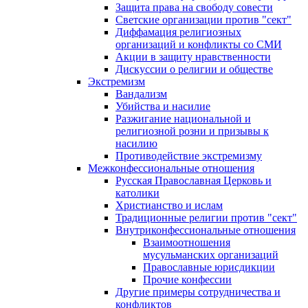
Защита права на свободу совести
Светские организации против "сект"
Диффамация религиозных
организаций и конфликты со СМИ
Акции в защиту нравственности
Дискуссии о религии и обществе
Экстремизм
Вандализм
Убийства и насилие
Разжигание национальной и
религиозной розни и призывы к
насилию
Противодействие экстремизму
Межконфессиональные отношения
Русская Православная Церковь и
католики
Христианство и ислам
Традиционные религии против "сект"
Внутриконфессиональные отношения
Взаимоотношения
мусульманских организаций
Православные юрисдикции
Прочие конфессии
Другие примеры сотрудничества и
конфликтов