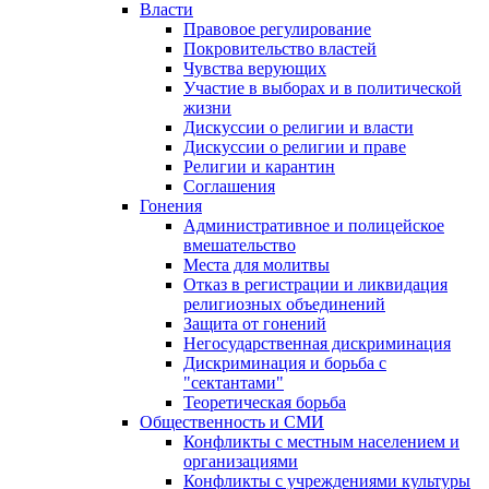
Власти
Правовое регулирование
Покровительство властей
Чувства верующих
Участие в выборах и в политической
жизни
Дискуссии о религии и власти
Дискуссии о религии и праве
Религии и карантин
Соглашения
Гонения
Административное и полицейское
вмешательство
Места для молитвы
Отказ в регистрации и ликвидация
религиозных объединений
Защита от гонений
Негосударственная дискриминация
Дискриминация и борьба с
"сектантами"
Теоретическая борьба
Общественность и СМИ
Конфликты с местным населением и
организациями
Конфликты с учреждениями культуры