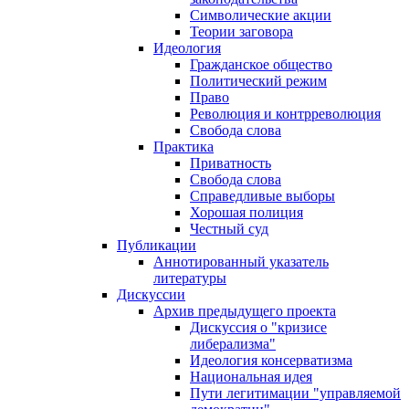
Символические акции
Теории заговора
Идеология
Гражданское общество
Политический режим
Право
Революция и контрреволюция
Свобода слова
Практика
Приватность
Свобода слова
Справедливые выборы
Хорошая полиция
Честный суд
Публикации
Аннотированный указатель
литературы
Дискуссии
Архив предыдущего проекта
Дискуссия о "кризисе
либерализма"
Идеология консерватизма
Национальная идея
Пути легитимации "управляемой