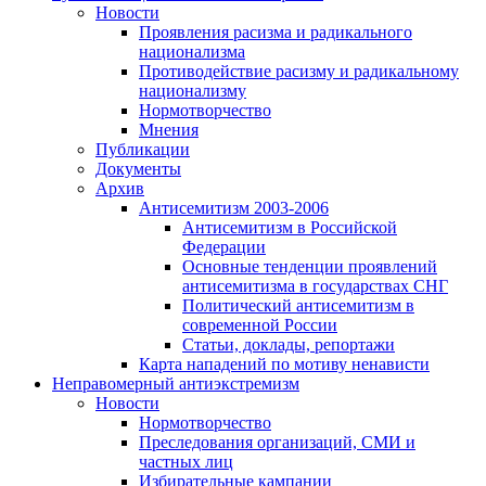
Новости
Проявления расизма и радикального
национализма
Противодействие расизму и радикальному
национализму
Нормотворчество
Мнения
Публикации
Документы
Архив
Антисемитизм 2003-2006
Антисемитизм в Российской
Федерации
Основные тенденции проявлений
антисемитизма в государствах СНГ
Политический антисемитизм в
современной России
Статьи, доклады, репортажи
Карта нападений по мотиву ненависти
Неправомерный антиэкстремизм
Новости
Нормотворчество
Преследования организаций, СМИ и
частных лиц
Избирательные кампании