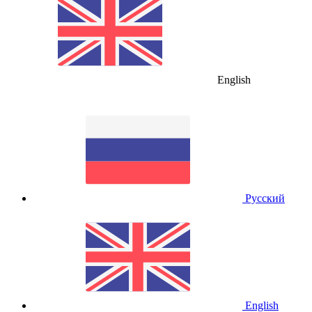
English
Русский
English