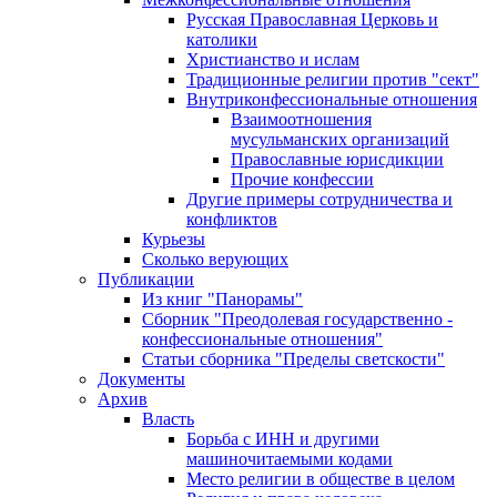
Русская Православная Церковь и
католики
Христианство и ислам
Традиционные религии против "сект"
Внутриконфессиональные отношения
Взаимоотношения
мусульманских организаций
Православные юрисдикции
Прочие конфессии
Другие примеры сотрудничества и
конфликтов
Курьезы
Сколько верующих
Публикации
Из книг "Панорамы"
Сборник "Преодолевая государственно -
конфессиональные отношения"
Статьи сборника "Пределы светскости"
Документы
Архив
Власть
Борьба с ИНН и другими
машиночитаемыми кодами
Место религии в обществе в целом