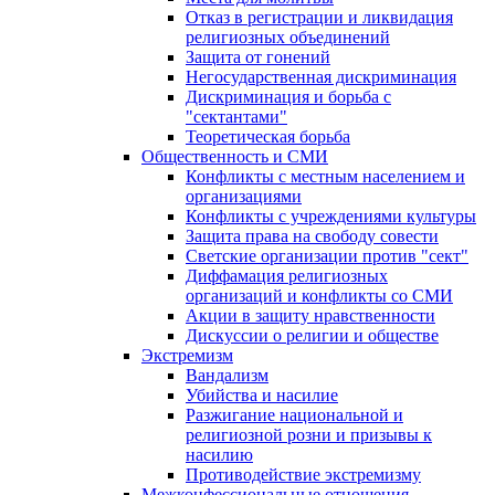
Отказ в регистрации и ликвидация
религиозных объединений
Защита от гонений
Негосударственная дискриминация
Дискриминация и борьба с
"сектантами"
Теоретическая борьба
Общественность и СМИ
Конфликты с местным населением и
организациями
Конфликты с учреждениями культуры
Защита права на свободу совести
Светские организации против "сект"
Диффамация религиозных
организаций и конфликты со СМИ
Акции в защиту нравственности
Дискуссии о религии и обществе
Экстремизм
Вандализм
Убийства и насилие
Разжигание национальной и
религиозной розни и призывы к
насилию
Противодействие экстремизму
Межконфессиональные отношения