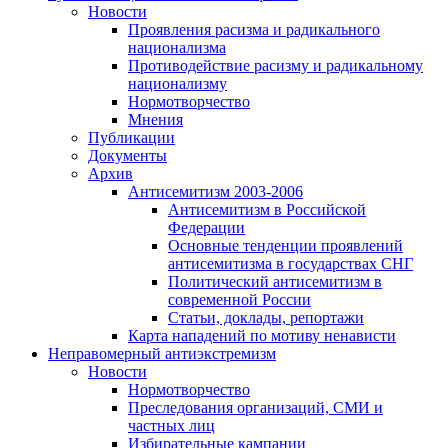
Новости
Проявления расизма и радикального
национализма
Противодействие расизму и радикальному
национализму
Нормотворчество
Мнения
Публикации
Документы
Архив
Антисемитизм 2003-2006
Антисемитизм в Российской
Федерации
Основные тенденции проявлений
антисемитизма в государствах СНГ
Политический антисемитизм в
современной России
Статьи, доклады, репортажи
Карта нападений по мотиву ненависти
Неправомерный антиэкстремизм
Новости
Нормотворчество
Преследования организаций, СМИ и
частных лиц
Избирательные кампании