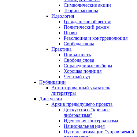
Символические акции
Теории заговора
Идеология
Гражданское общество
Политический режим
Право
Революция и контрреволюция
Свобода слова
Практика
Приватность
Свобода слова
Справедливые выборы
Хорошая полиция
Честный суд
Публикации
Аннотированный указатель
литературы
Дискуссии
Архив предыдущего проекта
Дискуссия о "кризисе
либерализма"
Идеология консерватизма
Национальная идея
Пути легитимации "управляемой