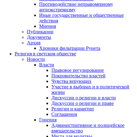
Противодействие неправомерному
антиэкстремизму
Иные государственные и общественные
действия
Мнения
Публикации
Документы
Архив
Хроники фильтрации Рунета
Религия в светском обществе
Новости
Власти
Правовое регулирование
Покровительство властей
Чувства верующих
Участие в выборах и в политической
жизни
Дискуссии о религии и власти
Дискуссии о религии и праве
Религии и карантин
Соглашения
Гонения
Административное и полицейское
вмешательство
Места для молитвы