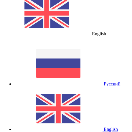
English
Русский
English