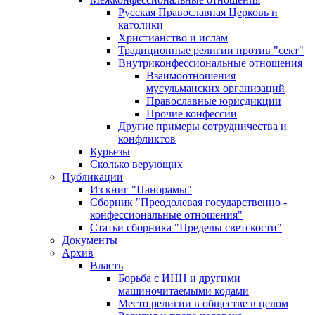
Русская Православная Церковь и
католики
Христианство и ислам
Традиционные религии против "сект"
Внутриконфессиональные отношения
Взаимоотношения
мусульманских организаций
Православные юрисдикции
Прочие конфессии
Другие примеры сотрудничества и
конфликтов
Курьезы
Сколько верующих
Публикации
Из книг "Панорамы"
Сборник "Преодолевая государственно -
конфессиональные отношения"
Статьи сборника "Пределы светскости"
Документы
Архив
Власть
Борьба с ИНН и другими
машиночитаемыми кодами
Место религии в обществе в целом