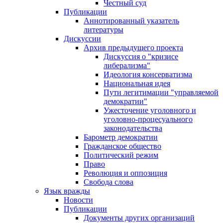
Честный суд
Публикации
Аннотированный указатель
литературы
Дискуссии
Архив предыдущего проекта
Дискуссия о "кризисе
либерализма"
Идеология консерватизма
Национальная идея
Пути легитимации "управляемой
демократии"
Ужесточение уголовного и
уголовно-процесуального
законодательства
Барометр демократии
Гражданское общество
Политический режим
Право
Революция и оппозиция
Свобода слова
Язык вражды
Новости
Публикации
Документы других организаций