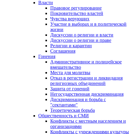
Власти
Правовое регулирование
Покровительство властей
Чувства верующих
Участие в выборах и в политической
жизни
Дискуссии о религии и власти
Дискуссии о религии и праве
Религии и карантин
Соглашения
Гонения
Административное и полицейское
вмешательство
Места для молитвы
Отказ в регистрации и ликвидация
религиозных объединений
Защита от гонений
Негосударственная дискриминация
Дискриминация и борьба с
"сектантами"
Теоретическая борьба
Общественность и СМИ
Конфликты с местным населением и
организациями
Конфликты с учреждениями культуры