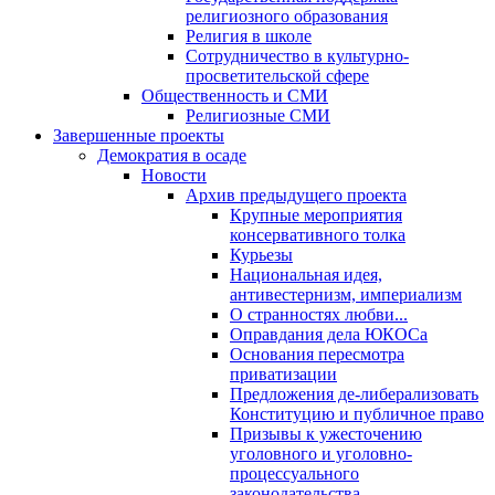
религиозного образования
Религия в школе
Сотрудничество в культурно-
просветительской сфере
Общественность и СМИ
Религиозные СМИ
Завершенные проекты
Демократия в осаде
Новости
Архив предыдущего проекта
Крупные мероприятия
консервативного толка
Курьезы
Национальная идея,
антивестернизм, империализм
О странностях любви...
Оправдания дела ЮКОСа
Основания пересмотра
приватизации
Предложения де-либерализовать
Конституцию и публичное право
Призывы к ужесточению
уголовного и уголовно-
процессуального
законодательства