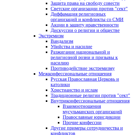
Защита права на свободу совести
Светские организации против "сект"
Диффамация религиозных
организаций и конфликты со СМИ
Акции в защиту нравственности
Дискуссии о религии и обществе
Экстремизм
Вандализм
Убийства и насилие
Разжигание национальной и
религиозной розни и призывы к
насилию
Противодействие экстремизму
Межконфессиональные отношения
Русская Православная Церковь и
католики
Христианство и ислам
Традиционные религии против "сект"
Внутриконфессиональные отношения
Взаимоотношения
мусульманских организаций
Православные юрисдикции
Прочие конфессии
Другие примеры сотрудничества и
конфликтов