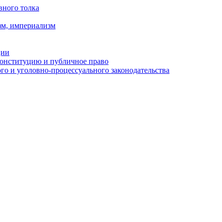
вного толка
зм, империализм
ции
Конституцию и публичное право
о и уголовно-процессуального законодательства