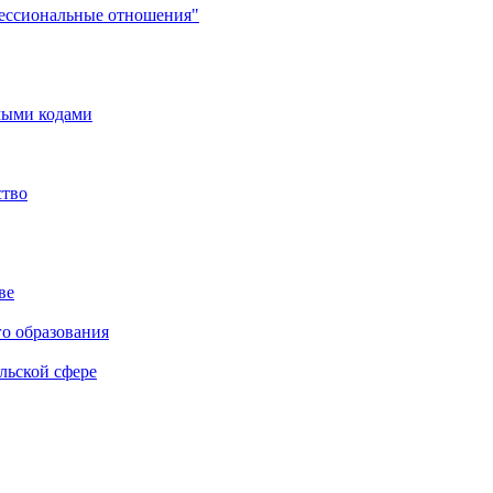
фессиональные отношения"
мыми кодами
ство
ве
го образования
льской сфере