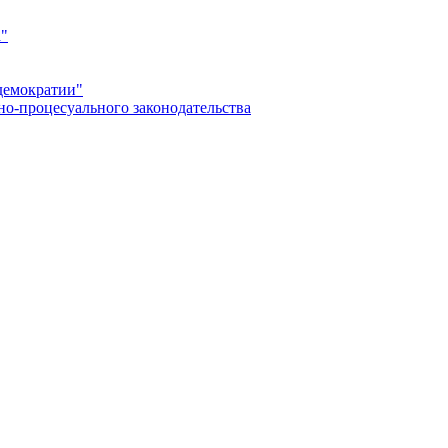
а"
демократии"
но-процесуального законодательства