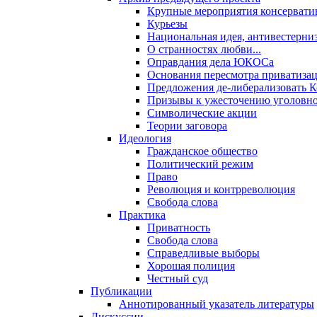
Крупные мероприятия консервати
Курьезы
Национальная идея, антивестерни
О странностях любви...
Оправдания дела ЮКОСа
Основания пересмотра приватиза
Предложения де-либерализовать 
Призывы к ужесточению уголовног
Символические акции
Теории заговора
Идеология
Гражданское общество
Политический режим
Право
Революция и контрреволюция
Свобода слова
Практика
Приватность
Свобода слова
Справедливые выборы
Хорошая полиция
Честный суд
Публикации
Аннотированный указатель литературы
Дискуссии