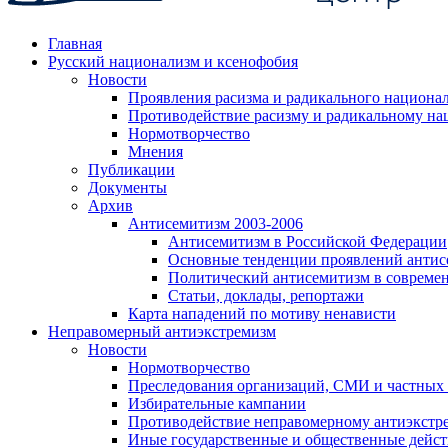
Главная
Русский национализм и ксенофобия
Новости
Проявления расизма и радикального национа
Противодействие расизму и радикальному на
Нормотворчество
Мнения
Публикации
Документы
Архив
Антисемитизм 2003-2006
Антисемитизм в Российской Федерации
Основные тенденции проявлений антис
Политический антисемитизм в совреме
Статьи, доклады, репортажи
Карта нападений по мотиву ненависти
Неправомерный антиэкстремизм
Новости
Нормотворчество
Преследования организаций, СМИ и частных
Избирательные кампании
Противодействие неправомерному антиэкстр
Иные государственные и общественные дейст