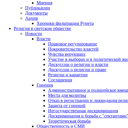
Мнения
Публикации
Документы
Архив
Хроники фильтрации Рунета
Религия в светском обществе
Новости
Власти
Правовое регулирование
Покровительство властей
Чувства верующих
Участие в выборах и в политической ж
Дискуссии о религии и власти
Дискуссии о религии и праве
Религии и карантин
Соглашения
Гонения
Административное и полицейское вмеш
Места для молитвы
Отказ в регистрации и ликвидация рел
Защита от гонений
Негосударственная дискриминация
Дискриминация и борьба с "сектантами
Теоретическая борьба
Общественность и СМИ