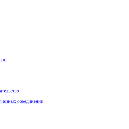
изни
ательство
игиозных объединений
"