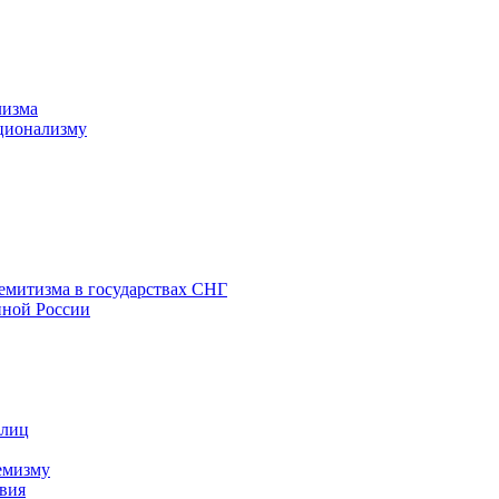
лизма
ционализму
емитизма в государствах СНГ
нной России
 лиц
емизму
вия