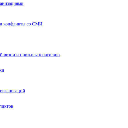
ганизациями
 и конфликты со СМИ
й розни и призывы к насилию
ки
организаций
ликтов