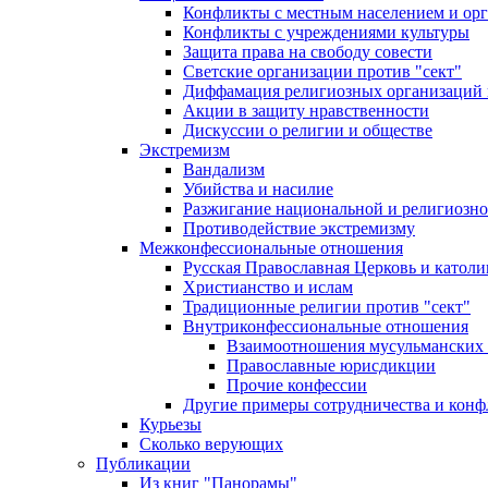
Конфликты с местным населением и ор
Конфликты с учреждениями культуры
Защита права на свободу совести
Светские организации против "сект"
Диффамация религиозных организаций
Акции в защиту нравственности
Дискуссии о религии и обществе
Экстремизм
Вандализм
Убийства и насилие
Разжигание национальной и религиозно
Противодействие экстремизму
Межконфессиональные отношения
Русская Православная Церковь и католи
Христианство и ислам
Традиционные религии против "сект"
Внутриконфессиональные отношения
Взаимоотношения мусульманских 
Православные юрисдикции
Прочие конфессии
Другие примеры сотрудничества и конф
Курьезы
Сколько верующих
Публикации
Из книг "Панорамы"