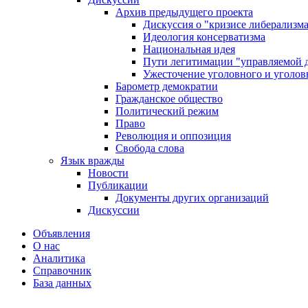
Архив предыдущего проекта
Дискуссия о "кризисе либерализм
Идеология консерватизма
Национальная идея
Пути легитимации "управляемой 
Ужесточение уголовного и уголов
Барометр демократии
Гражданское общество
Политический режим
Право
Революция и оппозиция
Свобода слова
Язык вражды
Новости
Публикации
Документы других организаций
Дискуссии
Объявления
О нас
Аналитика
Справочник
База данных