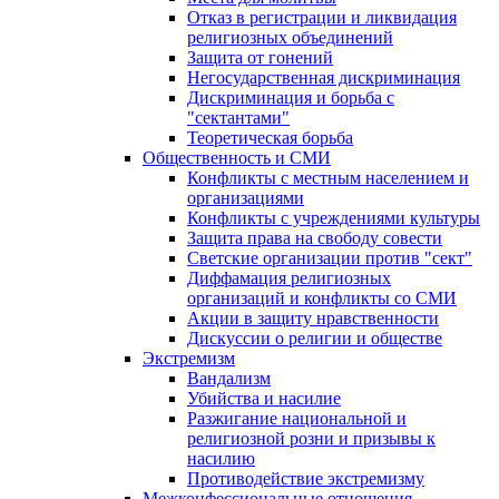
Отказ в регистрации и ликвидация
религиозных объединений
Защита от гонений
Негосударственная дискриминация
Дискриминация и борьба с
"сектантами"
Теоретическая борьба
Общественность и СМИ
Конфликты с местным населением и
организациями
Конфликты с учреждениями культуры
Защита права на свободу совести
Светские организации против "сект"
Диффамация религиозных
организаций и конфликты со СМИ
Акции в защиту нравственности
Дискуссии о религии и обществе
Экстремизм
Вандализм
Убийства и насилие
Разжигание национальной и
религиозной розни и призывы к
насилию
Противодействие экстремизму
Межконфессиональные отношения