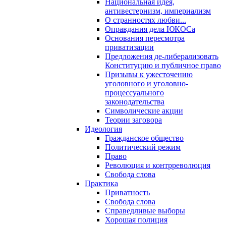
Национальная идея,
антивестернизм, империализм
О странностях любви...
Оправдания дела ЮКОСа
Основания пересмотра
приватизации
Предложения де-либерализовать
Конституцию и публичное право
Призывы к ужесточению
уголовного и уголовно-
процессуального
законодательства
Символические акции
Теории заговора
Идеология
Гражданское общество
Политический режим
Право
Революция и контрреволюция
Свобода слова
Практика
Приватность
Свобода слова
Справедливые выборы
Хорошая полиция