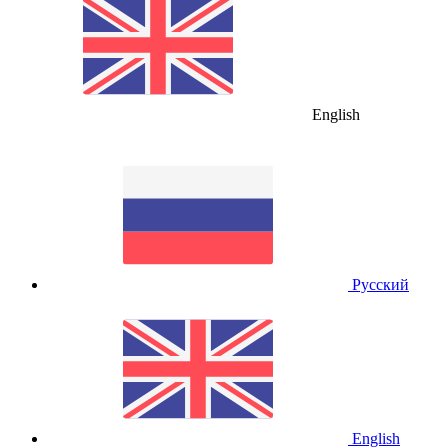
English
Русский
English