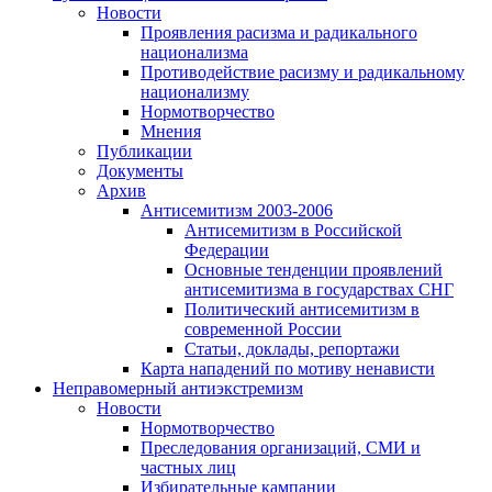
Новости
Проявления расизма и радикального
национализма
Противодействие расизму и радикальному
национализму
Нормотворчество
Мнения
Публикации
Документы
Архив
Антисемитизм 2003-2006
Антисемитизм в Российской
Федерации
Основные тенденции проявлений
антисемитизма в государствах СНГ
Политический антисемитизм в
современной России
Статьи, доклады, репортажи
Карта нападений по мотиву ненависти
Неправомерный антиэкстремизм
Новости
Нормотворчество
Преследования организаций, СМИ и
частных лиц
Избирательные кампании