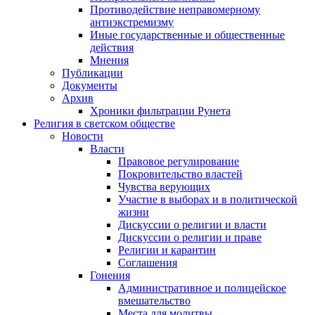
Противодействие неправомерному
антиэкстремизму
Иные государственные и общественные
действия
Мнения
Публикации
Документы
Архив
Хроники фильтрации Рунета
Религия в светском обществе
Новости
Власти
Правовое регулирование
Покровительство властей
Чувства верующих
Участие в выборах и в политической
жизни
Дискуссии о религии и власти
Дискуссии о религии и праве
Религии и карантин
Соглашения
Гонения
Административное и полицейское
вмешательство
Места для молитвы