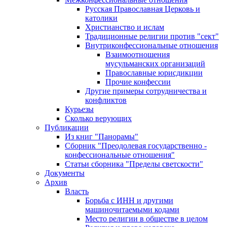
Русская Православная Церковь и
католики
Христианство и ислам
Традиционные религии против "сект"
Внутриконфессиональные отношения
Взаимоотношения
мусульманских организаций
Православные юрисдикции
Прочие конфессии
Другие примеры сотрудничества и
конфликтов
Курьезы
Сколько верующих
Публикации
Из книг "Панорамы"
Сборник "Преодолевая государственно -
конфессиональные отношения"
Статьи сборника "Пределы светскости"
Документы
Архив
Власть
Борьба с ИНН и другими
машиночитаемыми кодами
Место религии в обществе в целом