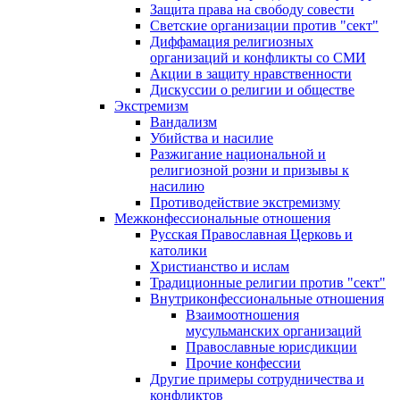
Защита права на свободу совести
Светские организации против "сект"
Диффамация религиозных
организаций и конфликты со СМИ
Акции в защиту нравственности
Дискуссии о религии и обществе
Экстремизм
Вандализм
Убийства и насилие
Разжигание национальной и
религиозной розни и призывы к
насилию
Противодействие экстремизму
Межконфессиональные отношения
Русская Православная Церковь и
католики
Христианство и ислам
Традиционные религии против "сект"
Внутриконфессиональные отношения
Взаимоотношения
мусульманских организаций
Православные юрисдикции
Прочие конфессии
Другие примеры сотрудничества и
конфликтов