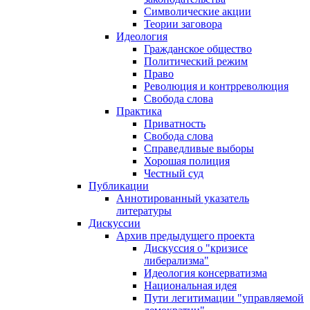
Символические акции
Теории заговора
Идеология
Гражданское общество
Политический режим
Право
Революция и контрреволюция
Свобода слова
Практика
Приватность
Свобода слова
Справедливые выборы
Хорошая полиция
Честный суд
Публикации
Аннотированный указатель
литературы
Дискуссии
Архив предыдущего проекта
Дискуссия о "кризисе
либерализма"
Идеология консерватизма
Национальная идея
Пути легитимации "управляемой