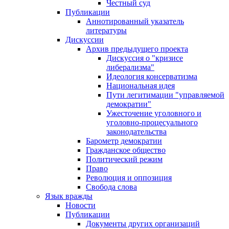
Честный суд
Публикации
Аннотированный указатель
литературы
Дискуссии
Архив предыдущего проекта
Дискуссия о "кризисе
либерализма"
Идеология консерватизма
Национальная идея
Пути легитимации "управляемой
демократии"
Ужесточение уголовного и
уголовно-процесуального
законодательства
Барометр демократии
Гражданское общество
Политический режим
Право
Революция и оппозиция
Свобода слова
Язык вражды
Новости
Публикации
Документы других организаций