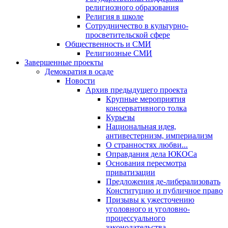
религиозного образования
Религия в школе
Сотрудничество в культурно-
просветительской сфере
Общественность и СМИ
Религиозные СМИ
Завершенные проекты
Демократия в осаде
Новости
Архив предыдущего проекта
Крупные мероприятия
консервативного толка
Курьезы
Национальная идея,
антивестернизм, империализм
О странностях любви...
Оправдания дела ЮКОСа
Основания пересмотра
приватизации
Предложения де-либерализовать
Конституцию и публичное право
Призывы к ужесточению
уголовного и уголовно-
процессуального
законодательства