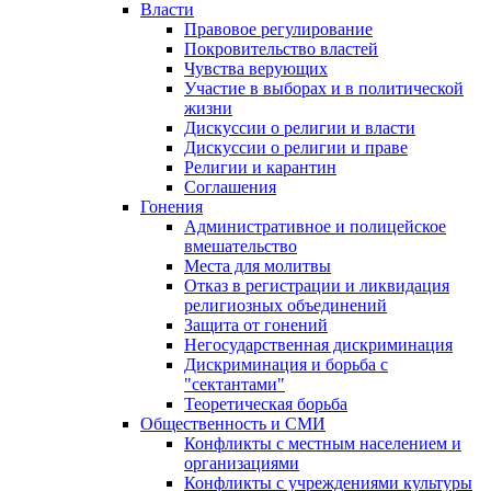
Власти
Правовое регулирование
Покровительство властей
Чувства верующих
Участие в выборах и в политической
жизни
Дискуссии о религии и власти
Дискуссии о религии и праве
Религии и карантин
Соглашения
Гонения
Административное и полицейское
вмешательство
Места для молитвы
Отказ в регистрации и ликвидация
религиозных объединений
Защита от гонений
Негосударственная дискриминация
Дискриминация и борьба с
"сектантами"
Теоретическая борьба
Общественность и СМИ
Конфликты с местным населением и
организациями
Конфликты с учреждениями культуры