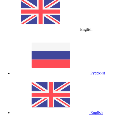
English
Русский
English