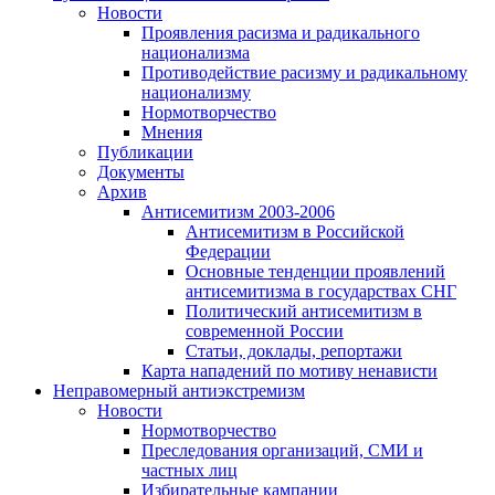
Новости
Проявления расизма и радикального
национализма
Противодействие расизму и радикальному
национализму
Нормотворчество
Мнения
Публикации
Документы
Архив
Антисемитизм 2003-2006
Антисемитизм в Российской
Федерации
Основные тенденции проявлений
антисемитизма в государствах СНГ
Политический антисемитизм в
современной России
Статьи, доклады, репортажи
Карта нападений по мотиву ненависти
Неправомерный антиэкстремизм
Новости
Нормотворчество
Преследования организаций, СМИ и
частных лиц
Избирательные кампании