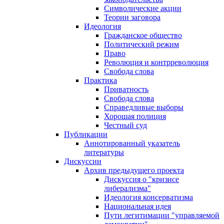
Символические акции
Теории заговора
Идеология
Гражданское общество
Политический режим
Право
Революция и контрреволюция
Свобода слова
Практика
Приватность
Свобода слова
Справедливые выборы
Хорошая полиция
Честный суд
Публикации
Аннотированный указатель
литературы
Дискуссии
Архив предыдущего проекта
Дискуссия о "кризисе
либерализма"
Идеология консерватизма
Национальная идея
Пути легитимации "управляемой