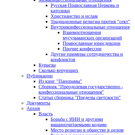
Русская Православная Церковь и
католики
Христианство и ислам
Традиционные религии против "сект"
Внутриконфессиональные отношения
Взаимоотношения
мусульманских организаций
Православные юрисдикции
Прочие конфессии
Другие примеры сотрудничества и
конфликтов
Курьезы
Сколько верующих
Публикации
Из книг "Панорамы"
Сборник "Преодолевая государственно -
конфессиональные отношения"
Статьи сборника "Пределы светскости"
Документы
Архив
Власть
Борьба с ИНН и другими
машиночитаемыми кодами
Место религии в обществе в целом