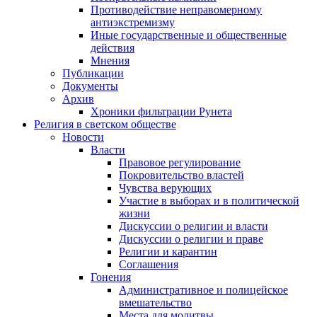
Противодействие неправомерному
антиэкстремизму
Иные государственные и общественные
действия
Мнения
Публикации
Документы
Архив
Хроники фильтрации Рунета
Религия в светском обществе
Новости
Власти
Правовое регулирование
Покровительство властей
Чувства верующих
Участие в выборах и в политической
жизни
Дискуссии о религии и власти
Дискуссии о религии и праве
Религии и карантин
Соглашения
Гонения
Административное и полицейское
вмешательство
Места для молитвы