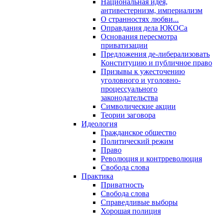
Национальная идея,
антивестернизм, империализм
О странностях любви...
Оправдания дела ЮКОСа
Основания пересмотра
приватизации
Предложения де-либерализовать
Конституцию и публичное право
Призывы к ужесточению
уголовного и уголовно-
процессуального
законодательства
Символические акции
Теории заговора
Идеология
Гражданское общество
Политический режим
Право
Революция и контрреволюция
Свобода слова
Практика
Приватность
Свобода слова
Справедливые выборы
Хорошая полиция