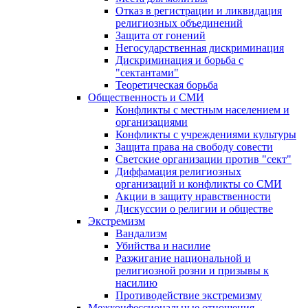
Отказ в регистрации и ликвидация
религиозных объединений
Защита от гонений
Негосударственная дискриминация
Дискриминация и борьба с
"сектантами"
Теоретическая борьба
Общественность и СМИ
Конфликты с местным населением и
организациями
Конфликты с учреждениями культуры
Защита права на свободу совести
Светские организации против "сект"
Диффамация религиозных
организаций и конфликты со СМИ
Акции в защиту нравственности
Дискуссии о религии и обществе
Экстремизм
Вандализм
Убийства и насилие
Разжигание национальной и
религиозной розни и призывы к
насилию
Противодействие экстремизму
Межконфессиональные отношения