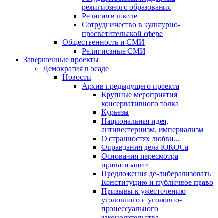
религиозного образования
Религия в школе
Сотрудничество в культурно-
просветительской сфере
Общественность и СМИ
Религиозные СМИ
Завершенные проекты
Демократия в осаде
Новости
Архив предыдущего проекта
Крупные мероприятия
консервативного толка
Курьезы
Национальная идея,
антивестернизм, империализм
О странностях любви...
Оправдания дела ЮКОСа
Основания пересмотра
приватизации
Предложения де-либерализовать
Конституцию и публичное право
Призывы к ужесточению
уголовного и уголовно-
процессуального
законодательства