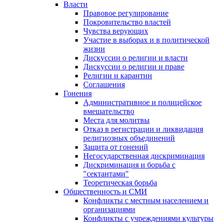
Власти
Правовое регулирование
Покровительство властей
Чувства верующих
Участие в выборах и в политической
жизни
Дискуссии о религии и власти
Дискуссии о религии и праве
Религии и карантин
Соглашения
Гонения
Административное и полицейское
вмешательство
Места для молитвы
Отказ в регистрации и ликвидация
религиозных объединений
Защита от гонений
Негосударственная дискриминация
Дискриминация и борьба с
"сектантами"
Теоретическая борьба
Общественность и СМИ
Конфликты с местным населением и
организациями
Конфликты с учреждениями культуры