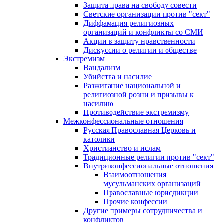
Защита права на свободу совести
Светские организации против "сект"
Диффамация религиозных
организаций и конфликты со СМИ
Акции в защиту нравственности
Дискуссии о религии и обществе
Экстремизм
Вандализм
Убийства и насилие
Разжигание национальной и
религиозной розни и призывы к
насилию
Противодействие экстремизму
Межконфессиональные отношения
Русская Православная Церковь и
католики
Христианство и ислам
Традиционные религии против "сект"
Внутриконфессиональные отношения
Взаимоотношения
мусульманских организаций
Православные юрисдикции
Прочие конфессии
Другие примеры сотрудничества и
конфликтов