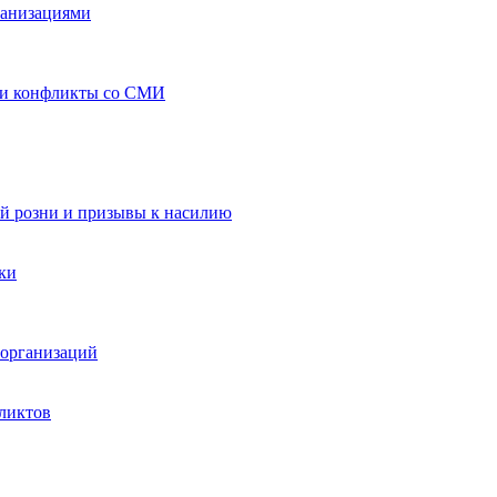
ганизациями
 и конфликты со СМИ
й розни и призывы к насилию
ки
организаций
ликтов