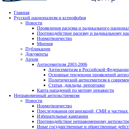
Главная
Русский национализм и ксенофобия
Новости
Проявления расизма и радикального национа
Противодействие расизму и радикальному на
Нормотворчество
Мнения
Публикации
Документы
Архив
Антисемитизм 2003-2006
Антисемитизм в Российской Федерации
Основные тенденции проявлений антис
Политический антисемитизм в совреме
Статьи, доклады, репортажи
Карта нападений по мотиву ненависти
Неправомерный антиэкстремизм
Новости
Нормотворчество
Преследования организаций, СМИ и частных
Избирательные кампании
Противодействие неправомерному антиэкстр
Иные государственные и общественные дейст