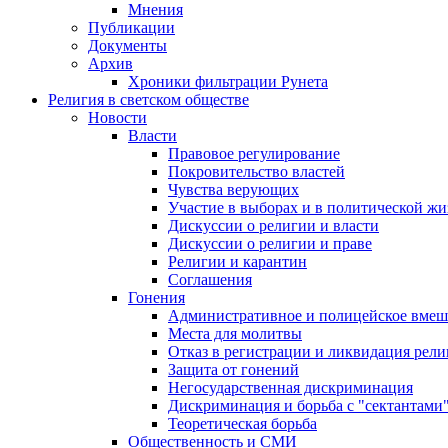
Мнения
Публикации
Документы
Архив
Хроники фильтрации Рунета
Религия в светском обществе
Новости
Власти
Правовое регулирование
Покровительство властей
Чувства верующих
Участие в выборах и в политической ж
Дискуссии о религии и власти
Дискуссии о религии и праве
Религии и карантин
Соглашения
Гонения
Административное и полицейское вмеш
Места для молитвы
Отказ в регистрации и ликвидация рел
Защита от гонений
Негосударственная дискриминация
Дискриминация и борьба с "сектантами
Теоретическая борьба
Общественность и СМИ