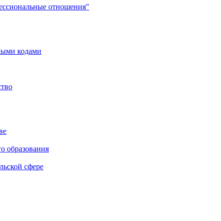
фессиональные отношения"
мыми кодами
ство
ве
го образования
льской сфере