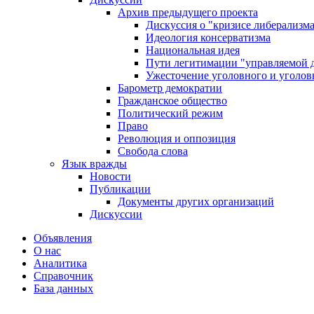
Архив предыдущего проекта
Дискуссия о "кризисе либерализм
Идеология консерватизма
Национальная идея
Пути легитимации "управляемой 
Ужесточение уголовного и уголов
Барометр демократии
Гражданское общество
Политический режим
Право
Революция и оппозиция
Свобода слова
Язык вражды
Новости
Публикации
Документы других организаций
Дискуссии
Объявления
О нас
Аналитика
Справочник
База данных