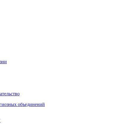
изни
ательство
игиозных объединений
"