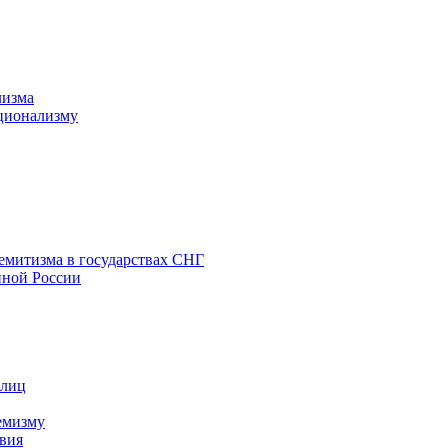
лизма
ционализму
емитизма в государствах СНГ
нной России
 лиц
емизму
вия