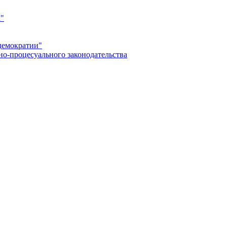
а"
демократии"
но-процесуального законодательства