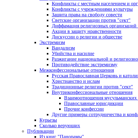
Конфликты с местным населением и ор
Конфликты с учреждениями культуры
Защита права на свободу совести
Светские организации против "сект"
Диффамация религиозных организаций
Акции в защиту нравственности
Дискуссии о религии и обществе
Экстремизм
Вандализм
Убийства и насилие
Разжигание национальной и религиозно
Противодействие экстремизму
Межконфессиональные отношения
Русская Православная Церковь и католи
Христианство и ислам
Традиционные религии против "сект"
Внутриконфессиональные отношения
Взаимоотношения мусульманских 
Православные юрисдикции
Прочие конфессии
Другие примеры сотрудничества и конф
Курьезы
Сколько верующих
Публикации
Из книг "Панорамы"