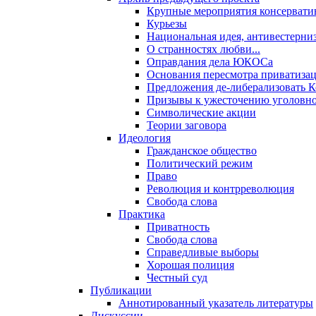
Крупные мероприятия консервати
Курьезы
Национальная идея, антивестерни
О странностях любви...
Оправдания дела ЮКОСа
Основания пересмотра приватиза
Предложения де-либерализовать 
Призывы к ужесточению уголовног
Символические акции
Теории заговора
Идеология
Гражданское общество
Политический режим
Право
Революция и контрреволюция
Свобода слова
Практика
Приватность
Свобода слова
Справедливые выборы
Хорошая полиция
Честный суд
Публикации
Аннотированный указатель литературы
Дискуссии