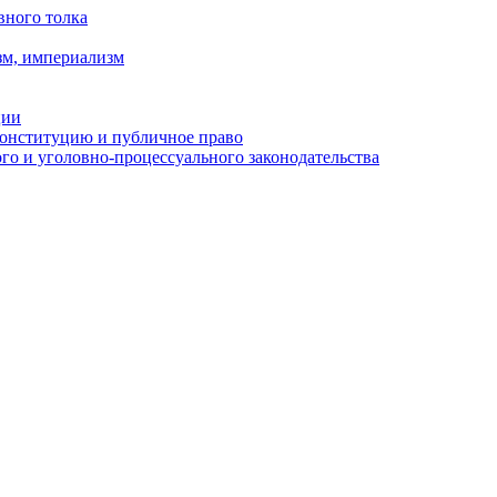
вного толка
зм, империализм
ции
Конституцию и публичное право
о и уголовно-процессуального законодательства