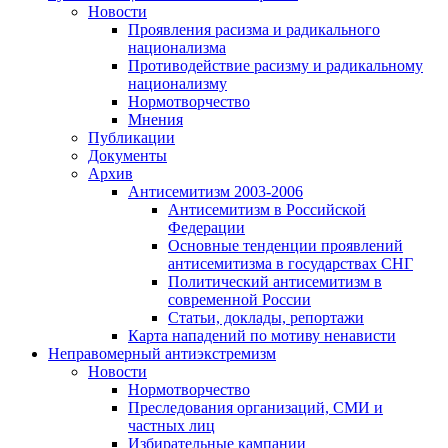
Новости
Проявления расизма и радикального
национализма
Противодействие расизму и радикальному
национализму
Нормотворчество
Мнения
Публикации
Документы
Архив
Антисемитизм 2003-2006
Антисемитизм в Российской
Федерации
Основные тенденции проявлений
антисемитизма в государствах СНГ
Политический антисемитизм в
современной России
Статьи, доклады, репортажи
Карта нападений по мотиву ненависти
Неправомерный антиэкстремизм
Новости
Нормотворчество
Преследования организаций, СМИ и
частных лиц
Избирательные кампании