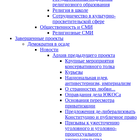
религиозного образования
Религия в школе
Сотрудничество в культурно-
просветительской сфере
Общественность и СМИ
Религиозные СМИ
Завершенные проекты
Демократия в осаде
Новости
Архив предыдущего проекта
Крупные мероприятия
консервативного толка
Курьезы
Национальная идея,
антивестернизм, империализм
О странностях любви...
Оправдания дела ЮКОСа
Основания пересмотра
приватизации
Предложения де-либерализовать
Конституцию и публичное право
Призывы к ужесточению
уголовного и уголовно-
процессуального
законодательства