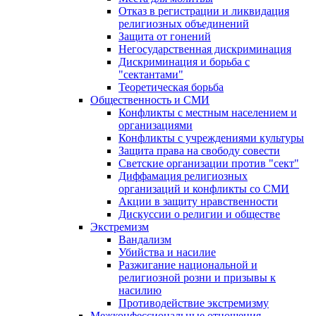
Отказ в регистрации и ликвидация
религиозных объединений
Защита от гонений
Негосударственная дискриминация
Дискриминация и борьба с
"сектантами"
Теоретическая борьба
Общественность и СМИ
Конфликты с местным населением и
организациями
Конфликты с учреждениями культуры
Защита права на свободу совести
Светские организации против "сект"
Диффамация религиозных
организаций и конфликты со СМИ
Акции в защиту нравственности
Дискуссии о религии и обществе
Экстремизм
Вандализм
Убийства и насилие
Разжигание национальной и
религиозной розни и призывы к
насилию
Противодействие экстремизму
Межконфессиональные отношения