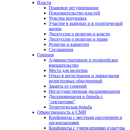
Власти
Правовое регулирование
Покровительство властей
Чувства верующих
Участие в выборах и в политической
жизни
Дискуссии о религии и власти
Дискуссии о религии и праве
Религии и карантин
Соглашения
Гонения
Административное и полицейское
вмешательство
Места для молитвы
Отказ в регистрации и ликвидация
религиозных объединений
Защита от гонений
Негосударственная дискриминация
Дискриминация и борьба с
"сектантами"
Теоретическая борьба
Общественность и СМИ
Конфликты с местным населением и
организациями
Конфликты с учреждениями культуры