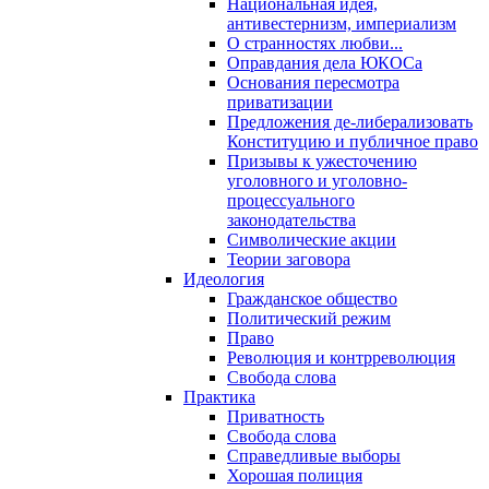
Национальная идея,
антивестернизм, империализм
О странностях любви...
Оправдания дела ЮКОСа
Основания пересмотра
приватизации
Предложения де-либерализовать
Конституцию и публичное право
Призывы к ужесточению
уголовного и уголовно-
процессуального
законодательства
Символические акции
Теории заговора
Идеология
Гражданское общество
Политический режим
Право
Революция и контрреволюция
Свобода слова
Практика
Приватность
Свобода слова
Справедливые выборы
Хорошая полиция