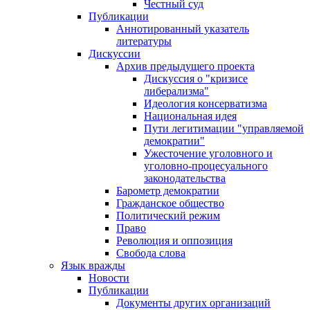
Честный суд
Публикации
Аннотированный указатель
литературы
Дискуссии
Архив предыдущего проекта
Дискуссия о "кризисе
либерализма"
Идеология консерватизма
Национальная идея
Пути легитимации "управляемой
демократии"
Ужесточение уголовного и
уголовно-процесуального
законодательства
Барометр демократии
Гражданское общество
Политический режим
Право
Революция и оппозиция
Свобода слова
Язык вражды
Новости
Публикации
Документы других организаций