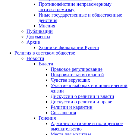
Противодействие неправомерному
антиэкстремизму
Иные государственные и общественные
действия
Мнения
Публикации
Документы
Архив
Хроники фильтрации Рунета
Религия в светском обществе
Новости
Власти
Правовое регулирование
Покровительство властей
Чувства верующих
Участие в выборах и в политической
жизни
Дискуссии о религии и власти
Дискуссии о религии и праве
Религии и карантин
Соглашения
Гонения
Административное и полицейское
вмешательство
Места для молитвы