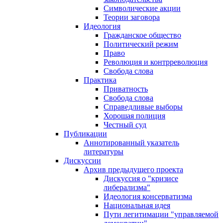
Символические акции
Теории заговора
Идеология
Гражданское общество
Политический режим
Право
Революция и контрреволюция
Свобода слова
Практика
Приватность
Свобода слова
Справедливые выборы
Хорошая полиция
Честный суд
Публикации
Аннотированный указатель
литературы
Дискуссии
Архив предыдущего проекта
Дискуссия о "кризисе
либерализма"
Идеология консерватизма
Национальная идея
Пути легитимации "управляемой