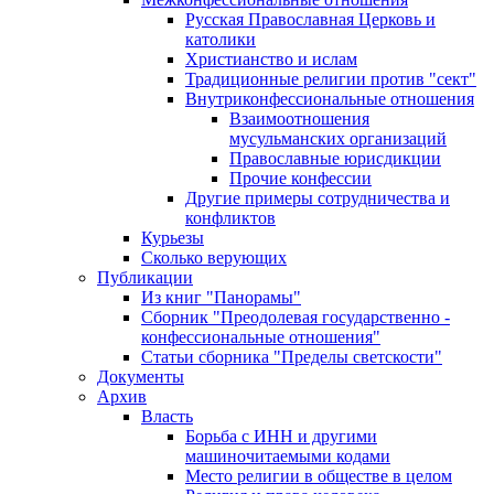
Русская Православная Церковь и
католики
Христианство и ислам
Традиционные религии против "сект"
Внутриконфессиональные отношения
Взаимоотношения
мусульманских организаций
Православные юрисдикции
Прочие конфессии
Другие примеры сотрудничества и
конфликтов
Курьезы
Сколько верующих
Публикации
Из книг "Панорамы"
Сборник "Преодолевая государственно -
конфессиональные отношения"
Статьи сборника "Пределы светскости"
Документы
Архив
Власть
Борьба с ИНН и другими
машиночитаемыми кодами
Место религии в обществе в целом