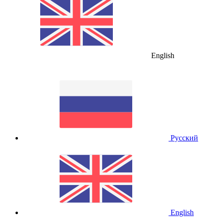
English
Русский
English