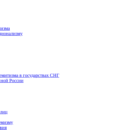
лизма
ционализму
емитизма в государствах СНГ
нной России
 лиц
емизму
вия