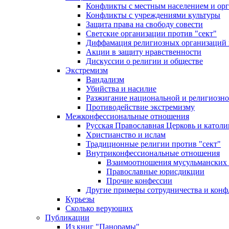
Конфликты с местным населением и ор
Конфликты с учреждениями культуры
Защита права на свободу совести
Светские организации против "сект"
Диффамация религиозных организаций
Акции в защиту нравственности
Дискуссии о религии и обществе
Экстремизм
Вандализм
Убийства и насилие
Разжигание национальной и религиозно
Противодействие экстремизму
Межконфессиональные отношения
Русская Православная Церковь и католи
Христианство и ислам
Традиционные религии против "сект"
Внутриконфессиональные отношения
Взаимоотношения мусульманских 
Православные юрисдикции
Прочие конфессии
Другие примеры сотрудничества и конф
Курьезы
Сколько верующих
Публикации
Из книг "Панорамы"