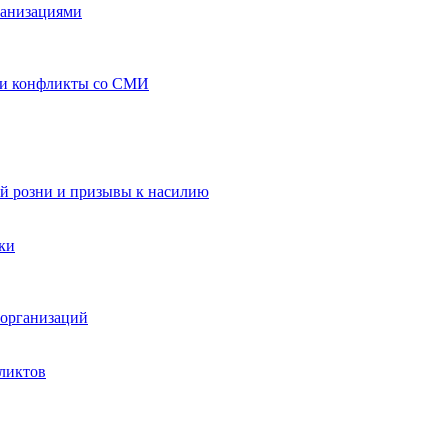
ганизациями
 и конфликты со СМИ
й розни и призывы к насилию
ки
организаций
ликтов