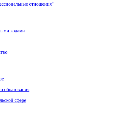
фессиональные отношения"
мыми кодами
ство
ве
го образования
льской сфере