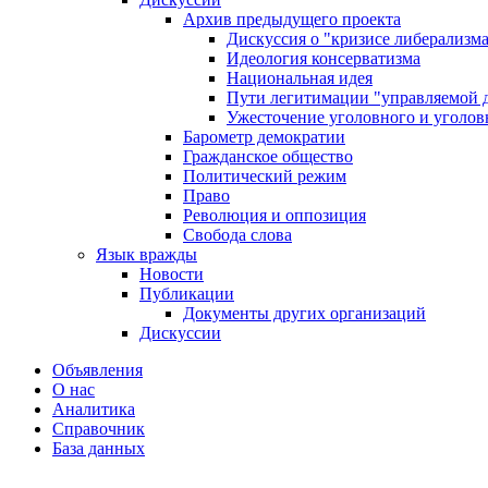
Архив предыдущего проекта
Дискуссия о "кризисе либерализм
Идеология консерватизма
Национальная идея
Пути легитимации "управляемой 
Ужесточение уголовного и уголов
Барометр демократии
Гражданское общество
Политический режим
Право
Революция и оппозиция
Свобода слова
Язык вражды
Новости
Публикации
Документы других организаций
Дискуссии
Объявления
О нас
Аналитика
Справочник
База данных