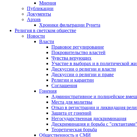
Мнения
Публикации
Документы
Архив
Хроники фильтрации Рунета
Религия в светском обществе
Новости
Власти
Правовое регулирование
Покровительство властей
Чувства верующих
Участие в выборах и в политической ж
Дискуссии о религии и власти
Дискуссии о религии и праве
Религии и карантин
Соглашения
Гонения
Административное и полицейское вмеш
Места для молитвы
Отказ в регистрации и ликвидация рел
Защита от гонений
Негосударственная дискриминация
Дискриминация и борьба с "сектантами
Теоретическая борьба
Общественность и СМИ