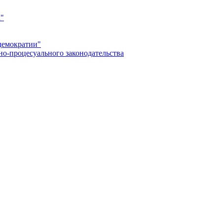
а"
демократии"
но-процесуального законодательства