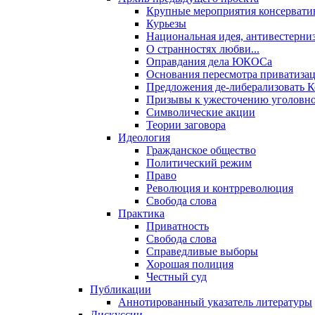
Крупные мероприятия консервати
Курьезы
Национальная идея, антивестерни
О странностях любви...
Оправдания дела ЮКОСа
Основания пересмотра приватиза
Предложения де-либерализовать 
Призывы к ужесточению уголовног
Символические акции
Теории заговора
Идеология
Гражданское общество
Политический режим
Право
Революция и контрреволюция
Свобода слова
Практика
Приватность
Свобода слова
Справедливые выборы
Хорошая полиция
Честный суд
Публикации
Аннотированный указатель литературы
Дискуссии