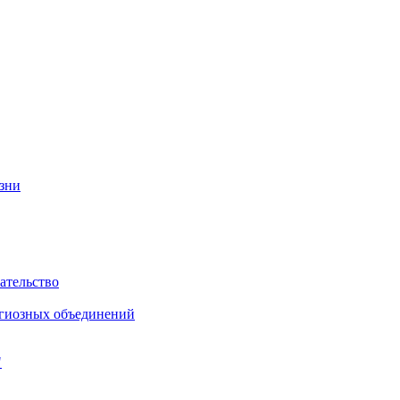
изни
ательство
игиозных объединений
"