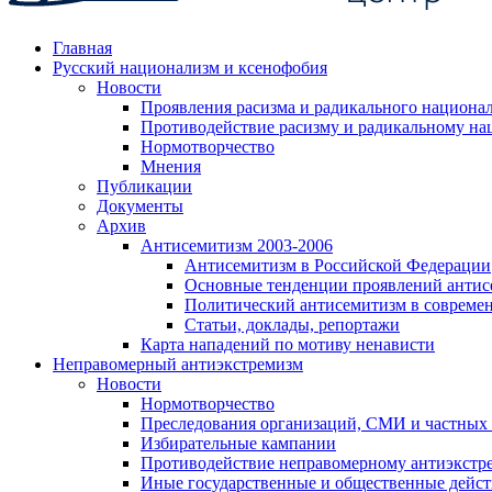
Главная
Русский национализм и ксенофобия
Новости
Проявления расизма и радикального национа
Противодействие расизму и радикальному на
Нормотворчество
Мнения
Публикации
Документы
Архив
Антисемитизм 2003-2006
Антисемитизм в Российской Федерации
Основные тенденции проявлений антис
Политический антисемитизм в совреме
Статьи, доклады, репортажи
Карта нападений по мотиву ненависти
Неправомерный антиэкстремизм
Новости
Нормотворчество
Преследования организаций, СМИ и частных
Избирательные кампании
Противодействие неправомерному антиэкстр
Иные государственные и общественные дейст