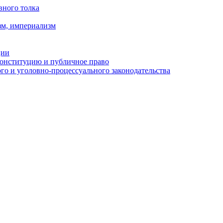
вного толка
зм, империализм
ции
Конституцию и публичное право
о и уголовно-процессуального законодательства