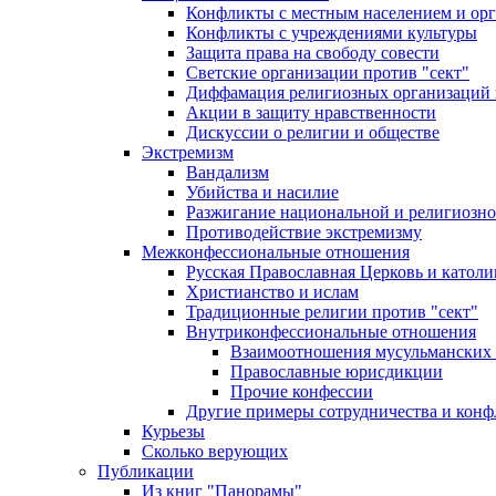
Конфликты с местным населением и ор
Конфликты с учреждениями культуры
Защита права на свободу совести
Светские организации против "сект"
Диффамация религиозных организаций
Акции в защиту нравственности
Дискуссии о религии и обществе
Экстремизм
Вандализм
Убийства и насилие
Разжигание национальной и религиозно
Противодействие экстремизму
Межконфессиональные отношения
Русская Православная Церковь и католи
Христианство и ислам
Традиционные религии против "сект"
Внутриконфессиональные отношения
Взаимоотношения мусульманских 
Православные юрисдикции
Прочие конфессии
Другие примеры сотрудничества и конф
Курьезы
Сколько верующих
Публикации
Из книг "Панорамы"