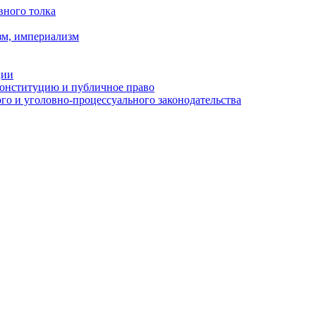
вного толка
зм, империализм
ции
Конституцию и публичное право
о и уголовно-процессуального законодательства