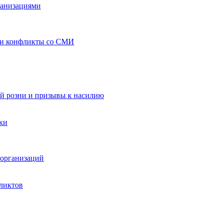
ганизациями
 и конфликты со СМИ
й розни и призывы к насилию
ки
организаций
ликтов