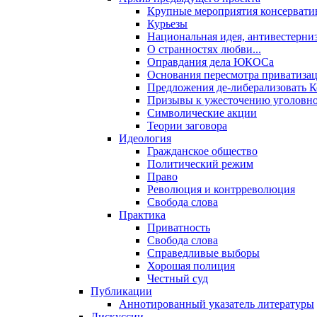
Крупные мероприятия консервати
Курьезы
Национальная идея, антивестерни
О странностях любви...
Оправдания дела ЮКОСа
Основания пересмотра приватиза
Предложения де-либерализовать 
Призывы к ужесточению уголовног
Символические акции
Теории заговора
Идеология
Гражданское общество
Политический режим
Право
Революция и контрреволюция
Свобода слова
Практика
Приватность
Свобода слова
Справедливые выборы
Хорошая полиция
Честный суд
Публикации
Аннотированный указатель литературы
Дискуссии