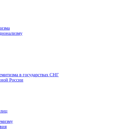
лизма
ционализму
емитизма в государствах СНГ
нной России
 лиц
емизму
вия