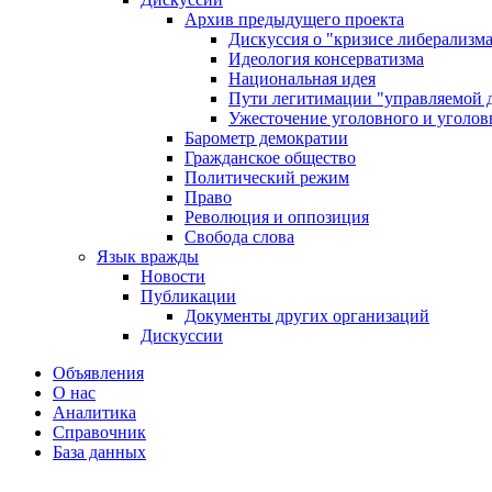
Архив предыдущего проекта
Дискуссия о "кризисе либерализм
Идеология консерватизма
Национальная идея
Пути легитимации "управляемой 
Ужесточение уголовного и уголов
Барометр демократии
Гражданское общество
Политический режим
Право
Революция и оппозиция
Свобода слова
Язык вражды
Новости
Публикации
Документы других организаций
Дискуссии
Объявления
О нас
Аналитика
Справочник
База данных