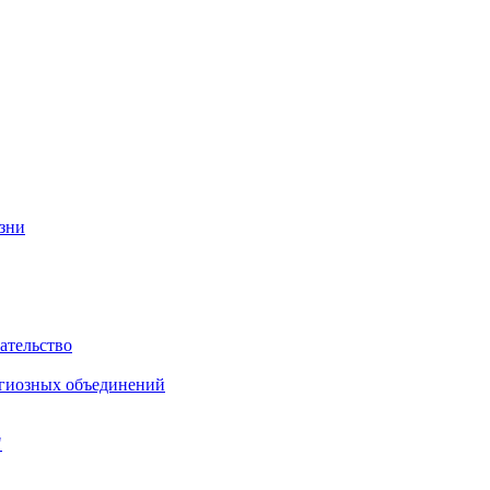
изни
ательство
игиозных объединений
"