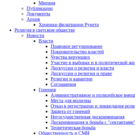
Мнения
Публикации
Документы
Архив
Хроники фильтрации Рунета
Религия в светском обществе
Новости
Власти
Правовое регулирование
Покровительство властей
Чувства верующих
Участие в выборах и в политической ж
Дискуссии о религии и власти
Дискуссии о религии и праве
Религии и карантин
Соглашения
Гонения
Административное и полицейское вмеш
Места для молитвы
Отказ в регистрации и ликвидация рел
Защита от гонений
Негосударственная дискриминация
Дискриминация и борьба с "сектантами
Теоретическая борьба
Общественность и СМИ