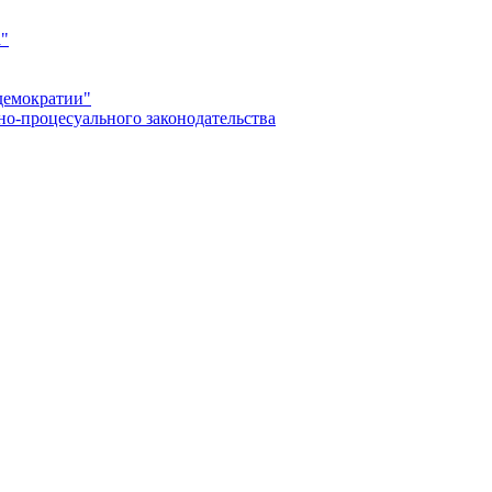
а"
демократии"
но-процесуального законодательства