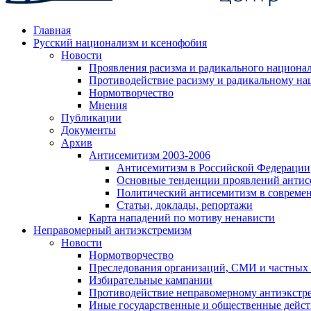
Главная
Русский национализм и ксенофобия
Новости
Проявления расизма и радикального национа
Противодействие расизму и радикальному на
Нормотворчество
Мнения
Публикации
Документы
Архив
Антисемитизм 2003-2006
Антисемитизм в Российской Федерации
Основные тенденции проявлений антис
Политический антисемитизм в совреме
Статьи, доклады, репортажи
Карта нападений по мотиву ненависти
Неправомерный антиэкстремизм
Новости
Нормотворчество
Преследования организаций, СМИ и частных
Избирательные кампании
Противодействие неправомерному антиэкстр
Иные государственные и общественные дейст