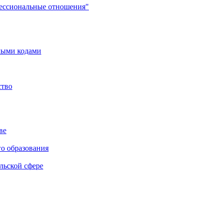
фессиональные отношения"
мыми кодами
ство
ве
го образования
льской сфере