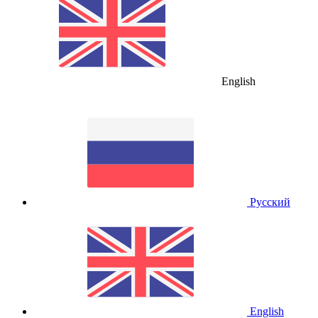
English
Русский
English