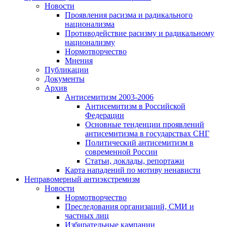
Новости
Проявления расизма и радикального
национализма
Противодействие расизму и радикальному
национализму
Нормотворчество
Мнения
Публикации
Документы
Архив
Антисемитизм 2003-2006
Антисемитизм в Российской
Федерации
Основные тенденции проявлений
антисемитизма в государствах СНГ
Политический антисемитизм в
современной России
Статьи, доклады, репортажи
Карта нападений по мотиву ненависти
Неправомерный антиэкстремизм
Новости
Нормотворчество
Преследования организаций, СМИ и
частных лиц
Избирательные кампании