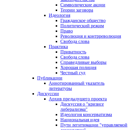
Символические акции
Теории заговора
Идеология
Гражданское общество
Политический режим
Право
Революция и контрреволюция
Свобода слова
Практика
Приватность
Свобода слова
Справедливые выборы
Хорошая полиция
Честный суд
Публикации
Аннотированный указатель
литературы
Дискуссии
Архив предыдущего проекта
Дискуссия о "кризисе
либерализма"
Идеология консерватизма
Национальная идея
Пути легитимации "управляемой