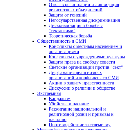
Отказ в регистрации и ликвидация
религиозных объединений
Защита от гонений
Негосударственная дискриминация
Дискриминация и борьба с
"сектантами"
Теоретическая борьба
Общественность и СМИ
Конфликты с местным населением и
организациями
Конфликты с учреждениями культуры
Защита права на свободу совести
Светские организации против "сект"
Диффамация религиозных
организаций и конфликты со СМИ
Акции в защиту нравственности
Дискуссии о религии и обществе
Экстремизм
Вандализм
Убийства и насилие
Разжигание национальной и
религиозной розни и призывы к
насилию
Противодействие экстремизму
Межконфессиональные отношения