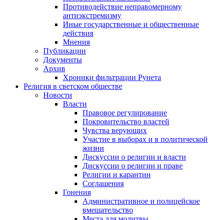
Противодействие неправомерному
антиэкстремизму
Иные государственные и общественные
действия
Мнения
Публикации
Документы
Архив
Хроники фильтрации Рунета
Религия в светском обществе
Новости
Власти
Правовое регулирование
Покровительство властей
Чувства верующих
Участие в выборах и в политической
жизни
Дискуссии о религии и власти
Дискуссии о религии и праве
Религии и карантин
Соглашения
Гонения
Административное и полицейское
вмешательство
Места для молитвы