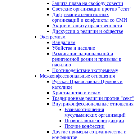
Защита права на свободу совести
Светские организации против "сект"
Диффамация религиозных
организаций и конфликты со СМИ
Акции в защиту нравственности
Дискуссии о религии и обществе
Экстремизм
Вандализм
Убийства и насилие
Разжигание национальной и
религиозной розни и призывы к
насилию
Противодействие экстремизму
Межконфессиональные отношения
Русская Православная Церковь и
католики
Христианство и ислам
Традиционные религии против "сект"
Внутриконфессиональные отношения
Взаимоотношения
мусульманских организаций
Православные юрисдикции
Прочие конфессии
Другие примеры сотрудничества и
конфликтов