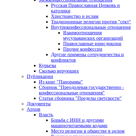
Русская Православная Церковь и
католики
Христианство и ислам
Традиционные религии против "сект"
Внутриконфессиональные отношения
Взаимоотношения
мусульманских организаций
Православные юрисдикции
Прочие конфессии
Другие примеры сотрудничества и
конфликтов
Курьезы
Сколько верующих
Публикации
Из книг "Панорамы"
Сборник "Преодолевая государственно -
конфессиональные отношения"
Статьи сборника "Пределы светскости"
Документы
Архив
Власть
Борьба с ИНН и другими
машиночитаемыми кодами
Место религии в обществе в целом