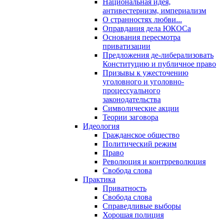
Национальная идея,
антивестернизм, империализм
О странностях любви...
Оправдания дела ЮКОСа
Основания пересмотра
приватизации
Предложения де-либерализовать
Конституцию и публичное право
Призывы к ужесточению
уголовного и уголовно-
процессуального
законодательства
Символические акции
Теории заговора
Идеология
Гражданское общество
Политический режим
Право
Революция и контрреволюция
Свобода слова
Практика
Приватность
Свобода слова
Справедливые выборы
Хорошая полиция