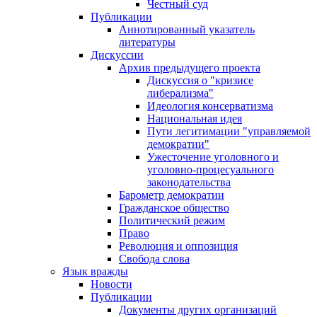
Честный суд
Публикации
Аннотированный указатель
литературы
Дискуссии
Архив предыдущего проекта
Дискуссия о "кризисе
либерализма"
Идеология консерватизма
Национальная идея
Пути легитимации "управляемой
демократии"
Ужесточение уголовного и
уголовно-процесуального
законодательства
Барометр демократии
Гражданское общество
Политический режим
Право
Революция и оппозиция
Свобода слова
Язык вражды
Новости
Публикации
Документы других организаций