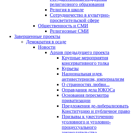
религиозного образования
Религия в школе
Сотрудничество в культурно-
просветительской сфере
Общественность и СМИ
Религиозные СМИ
Завершенные проекты
Демократия в осаде
Новости
Архив предыдущего проекта
Крупные мероприятия
консервативного толка
Курьезы
Национальная идея,
антивестернизм, империализм
О странностях любви...
Оправдания дела ЮКОСа
Основания пересмотра
приватизации
Предложения де-либерализовать
Конституцию и публичное право
Призывы к ужесточению
уголовного и уголовно-
процессуального
законодательства