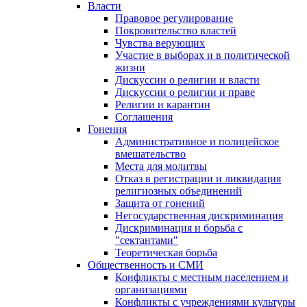
Власти
Правовое регулирование
Покровительство властей
Чувства верующих
Участие в выборах и в политической
жизни
Дискуссии о религии и власти
Дискуссии о религии и праве
Религии и карантин
Соглашения
Гонения
Административное и полицейское
вмешательство
Места для молитвы
Отказ в регистрации и ликвидация
религиозных объединений
Защита от гонений
Негосударственная дискриминация
Дискриминация и борьба с
"сектантами"
Теоретическая борьба
Общественность и СМИ
Конфликты с местным населением и
организациями
Конфликты с учреждениями культуры