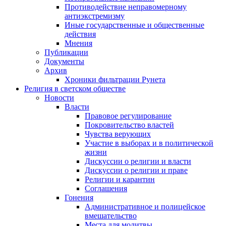
Противодействие неправомерному
антиэкстремизму
Иные государственные и общественные
действия
Мнения
Публикации
Документы
Архив
Хроники фильтрации Рунета
Религия в светском обществе
Новости
Власти
Правовое регулирование
Покровительство властей
Чувства верующих
Участие в выборах и в политической
жизни
Дискуссии о религии и власти
Дискуссии о религии и праве
Религии и карантин
Соглашения
Гонения
Административное и полицейское
вмешательство
Места для молитвы