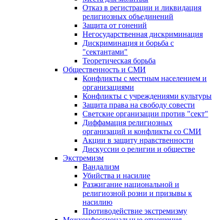
Отказ в регистрации и ликвидация
религиозных объединений
Защита от гонений
Негосударственная дискриминация
Дискриминация и борьба с
"сектантами"
Теоретическая борьба
Общественность и СМИ
Конфликты с местным населением и
организациями
Конфликты с учреждениями культуры
Защита права на свободу совести
Светские организации против "сект"
Диффамация религиозных
организаций и конфликты со СМИ
Акции в защиту нравственности
Дискуссии о религии и обществе
Экстремизм
Вандализм
Убийства и насилие
Разжигание национальной и
религиозной розни и призывы к
насилию
Противодействие экстремизму
Межконфессиональные отношения