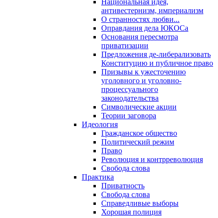
Национальная идея,
антивестернизм, империализм
О странностях любви...
Оправдания дела ЮКОСа
Основания пересмотра
приватизации
Предложения де-либерализовать
Конституцию и публичное право
Призывы к ужесточению
уголовного и уголовно-
процессуального
законодательства
Символические акции
Теории заговора
Идеология
Гражданское общество
Политический режим
Право
Революция и контрреволюция
Свобода слова
Практика
Приватность
Свобода слова
Справедливые выборы
Хорошая полиция