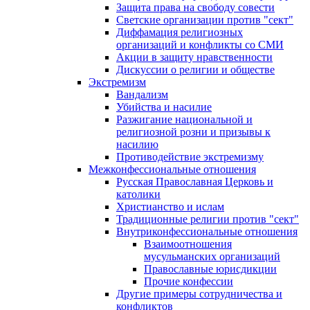
Защита права на свободу совести
Светские организации против "сект"
Диффамация религиозных
организаций и конфликты со СМИ
Акции в защиту нравственности
Дискуссии о религии и обществе
Экстремизм
Вандализм
Убийства и насилие
Разжигание национальной и
религиозной розни и призывы к
насилию
Противодействие экстремизму
Межконфессиональные отношения
Русская Православная Церковь и
католики
Христианство и ислам
Традиционные религии против "сект"
Внутриконфессиональные отношения
Взаимоотношения
мусульманских организаций
Православные юрисдикции
Прочие конфессии
Другие примеры сотрудничества и
конфликтов