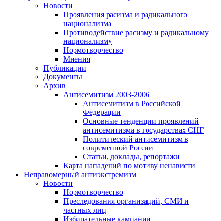
Новости
Проявления расизма и радикального
национализма
Противодействие расизму и радикальному
национализму
Нормотворчество
Мнения
Публикации
Документы
Архив
Антисемитизм 2003-2006
Антисемитизм в Российской
Федерации
Основные тенденции проявлений
антисемитизма в государствах СНГ
Политический антисемитизм в
современной России
Статьи, доклады, репортажи
Карта нападений по мотиву ненависти
Неправомерный антиэкстремизм
Новости
Нормотворчество
Преследования организаций, СМИ и
частных лиц
Избирательные кампании