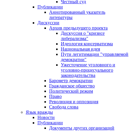
Честный суд
Публикации
Аннотированный указатель
литературы
Дискуссии
Архив предыдущего проекта
Дискуссия о "кризисе
либерализма"
Идеология консерватизма
Национальная идея
Пути легитимации "управляемой
демократии"
Ужесточение уголовного и
уголовно-процесуального
законодательства
Барометр демократии
Гражданское общество
Политический режим
Право
Революция и оппозиция
Свобода слова
Язык вражды
Новости
Публикации
Документы других организаций