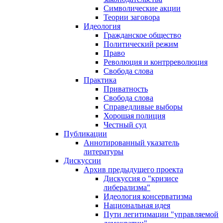
Символические акции
Теории заговора
Идеология
Гражданское общество
Политический режим
Право
Революция и контрреволюция
Свобода слова
Практика
Приватность
Свобода слова
Справедливые выборы
Хорошая полиция
Честный суд
Публикации
Аннотированный указатель
литературы
Дискуссии
Архив предыдущего проекта
Дискуссия о "кризисе
либерализма"
Идеология консерватизма
Национальная идея
Пути легитимации "управляемой