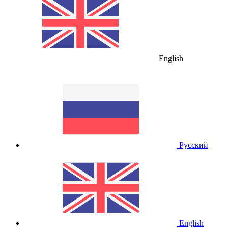
English
Русский
English