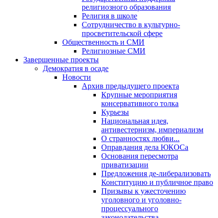
религиозного образования
Религия в школе
Сотрудничество в культурно-
просветительской сфере
Общественность и СМИ
Религиозные СМИ
Завершенные проекты
Демократия в осаде
Новости
Архив предыдущего проекта
Крупные мероприятия
консервативного толка
Курьезы
Национальная идея,
антивестернизм, империализм
О странностях любви...
Оправдания дела ЮКОСа
Основания пересмотра
приватизации
Предложения де-либерализовать
Конституцию и публичное право
Призывы к ужесточению
уголовного и уголовно-
процессуального
законодательства