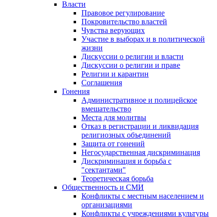
Власти
Правовое регулирование
Покровительство властей
Чувства верующих
Участие в выборах и в политической
жизни
Дискуссии о религии и власти
Дискуссии о религии и праве
Религии и карантин
Соглашения
Гонения
Административное и полицейское
вмешательство
Места для молитвы
Отказ в регистрации и ликвидация
религиозных объединений
Защита от гонений
Негосударственная дискриминация
Дискриминация и борьба с
"сектантами"
Теоретическая борьба
Общественность и СМИ
Конфликты с местным населением и
организациями
Конфликты с учреждениями культуры