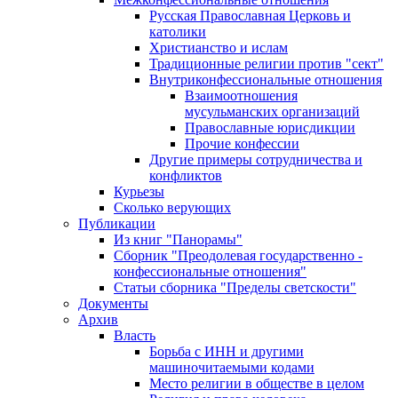
Русская Православная Церковь и
католики
Христианство и ислам
Традиционные религии против "сект"
Внутриконфессиональные отношения
Взаимоотношения
мусульманских организаций
Православные юрисдикции
Прочие конфессии
Другие примеры сотрудничества и
конфликтов
Курьезы
Сколько верующих
Публикации
Из книг "Панорамы"
Сборник "Преодолевая государственно -
конфессиональные отношения"
Статьи сборника "Пределы светскости"
Документы
Архив
Власть
Борьба с ИНН и другими
машиночитаемыми кодами
Место религии в обществе в целом