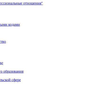
фессиональные отношения"
мыми кодами
ство
ве
го образования
льской сфере