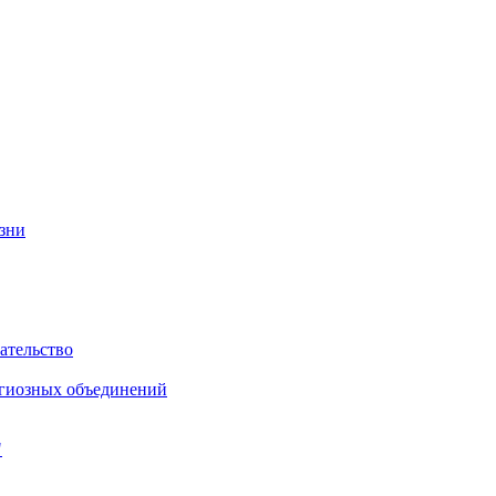
изни
ательство
игиозных объединений
"