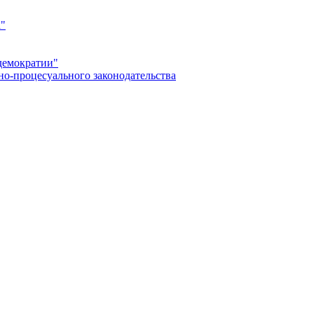
а"
демократии"
но-процесуального законодательства