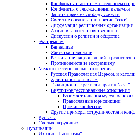
Конфликты с местным населением и ор
Конфликты с учреждениями культуры
Защита права на свободу совести
Светские организации против "сект"
Диффамация религиозных организаций
Акции в защиту нравственности
Дискуссии о религии и обществе
Экстремизм
Вандализм
Убийства и насилие
Разжигание национальной и религиозно
Противодействие экстремизму
Межконфессиональные отношения
Русская Православная Церковь и католи
Христианство и ислам
Традиционные религии против "сект"
Внутриконфессиональные отношения
Взаимоотношения мусульманских 
Православные юрисдикции
Прочие конфессии
Другие примеры сотрудничества и конф
Курьезы
Сколько верующих
Публикации
Из книг "Панорамы"