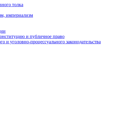
вного толка
зм, империализм
ции
Конституцию и публичное право
о и уголовно-процессуального законодательства