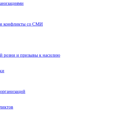
ганизациями
 и конфликты со СМИ
й розни и призывы к насилию
ки
организаций
ликтов