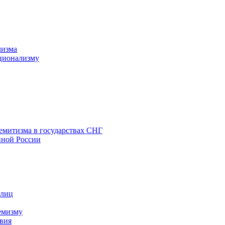
лизма
ционализму
емитизма в государствах СНГ
нной России
 лиц
емизму
вия