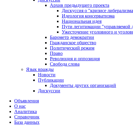
Архив предыдущего проекта
Дискуссия о "кризисе либерализм
Идеология консерватизма
Национальная идея
Пути легитимации "управляемой 
Ужесточение уголовного и уголов
Барометр демократии
Гражданское общество
Политический режим
Право
Революция и оппозиция
Свобода слова
Язык вражды
Новости
Публикации
Документы других организаций
Дискуссии
Объявления
О нас
Аналитика
Справочник
База данных