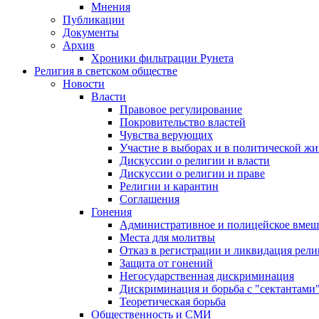
Мнения
Публикации
Документы
Архив
Хроники фильтрации Рунета
Религия в светском обществе
Новости
Власти
Правовое регулирование
Покровительство властей
Чувства верующих
Участие в выборах и в политической ж
Дискуссии о религии и власти
Дискуссии о религии и праве
Религии и карантин
Соглашения
Гонения
Административное и полицейское вмеш
Места для молитвы
Отказ в регистрации и ликвидация рел
Защита от гонений
Негосударственная дискриминация
Дискриминация и борьба с "сектантами
Теоретическая борьба
Общественность и СМИ