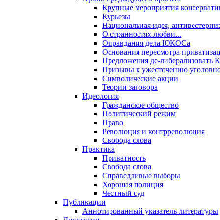
Крупные мероприятия консервати
Курьезы
Национальная идея, антивестерни
О странностях любви...
Оправдания дела ЮКОСа
Основания пересмотра приватиза
Предложения де-либерализовать 
Призывы к ужесточению уголовног
Символические акции
Теории заговора
Идеология
Гражданское общество
Политический режим
Право
Революция и контрреволюция
Свобода слова
Практика
Приватность
Свобода слова
Справедливые выборы
Хорошая полиция
Честный суд
Публикации
Аннотированный указатель литературы
Дискуссии