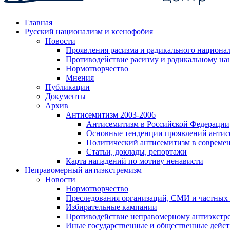
Главная
Русский национализм и ксенофобия
Новости
Проявления расизма и радикального национа
Противодействие расизму и радикальному на
Нормотворчество
Мнения
Публикации
Документы
Архив
Антисемитизм 2003-2006
Антисемитизм в Российской Федерации
Основные тенденции проявлений антис
Политический антисемитизм в совреме
Статьи, доклады, репортажи
Карта нападений по мотиву ненависти
Неправомерный антиэкстремизм
Новости
Нормотворчество
Преследования организаций, СМИ и частных
Избирательные кампании
Противодействие неправомерному антиэкстр
Иные государственные и общественные дейст