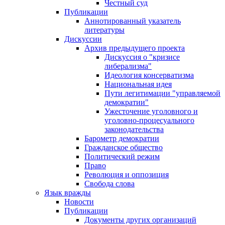
Честный суд
Публикации
Аннотированный указатель
литературы
Дискуссии
Архив предыдущего проекта
Дискуссия о "кризисе
либерализма"
Идеология консерватизма
Национальная идея
Пути легитимации "управляемой
демократии"
Ужесточение уголовного и
уголовно-процесуального
законодательства
Барометр демократии
Гражданское общество
Политический режим
Право
Революция и оппозиция
Свобода слова
Язык вражды
Новости
Публикации
Документы других организаций