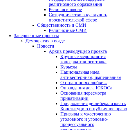
религиозного образования
Религия в школе
Сотрудничество в культурно-
просветительской сфере
Общественность и СМИ
Религиозные СМИ
Завершенные проекты
Демократия в осаде
Новости
Архив предыдущего проекта
Крупные мероприятия
консервативного толка
Курьезы
Национальная идея,
антивестернизм, империализм
О странностях любви...
Оправдания дела ЮКОСа
Основания пересмотра
приватизации
Предложения де-либерализовать
Конституцию и публичное право
Призывы к ужесточению
уголовного и уголовно-
процессуального
законодательства