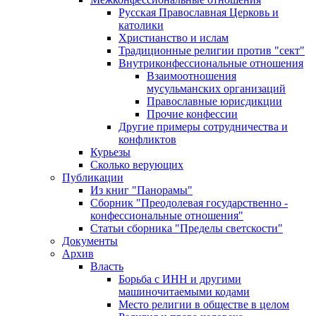
Русская Православная Церковь и
католики
Христианство и ислам
Традиционные религии против "сект"
Внутриконфессиональные отношения
Взаимоотношения
мусульманских организаций
Православные юрисдикции
Прочие конфессии
Другие примеры сотрудничества и
конфликтов
Курьезы
Сколько верующих
Публикации
Из книг "Панорамы"
Сборник "Преодолевая государственно -
конфессиональные отношения"
Статьи сборника "Пределы светскости"
Документы
Архив
Власть
Борьба с ИНН и другими
машиночитаемыми кодами
Место религии в обществе в целом