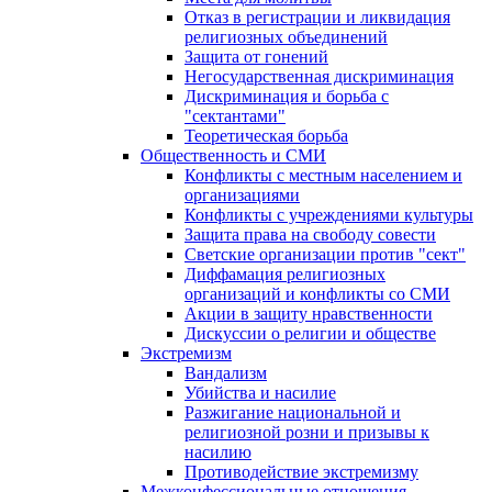
Отказ в регистрации и ликвидация
религиозных объединений
Защита от гонений
Негосударственная дискриминация
Дискриминация и борьба с
"сектантами"
Теоретическая борьба
Общественность и СМИ
Конфликты с местным населением и
организациями
Конфликты с учреждениями культуры
Защита права на свободу совести
Светские организации против "сект"
Диффамация религиозных
организаций и конфликты со СМИ
Акции в защиту нравственности
Дискуссии о религии и обществе
Экстремизм
Вандализм
Убийства и насилие
Разжигание национальной и
религиозной розни и призывы к
насилию
Противодействие экстремизму
Межконфессиональные отношения