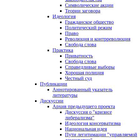
Символические акции
Теории заговора
Идеология
Гражданское общество
Политический режим
Право
Революция и контрреволюция
Свобода слова
Практика
Приватность
Свобода слова
Справедливые выборы
Хорошая полиция
Честный суд
Публикации
Аннотированный указатель
литературы
Дискуссии
Архив предыдущего проекта
Дискуссия о "кризисе
либерализма"
Идеология консерватизма
Национальная идея
Пути легитимации "управляемой