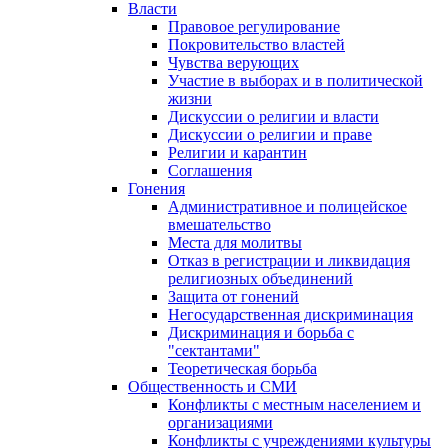
Власти
Правовое регулирование
Покровительство властей
Чувства верующих
Участие в выборах и в политической
жизни
Дискуссии о религии и власти
Дискуссии о религии и праве
Религии и карантин
Соглашения
Гонения
Административное и полицейское
вмешательство
Места для молитвы
Отказ в регистрации и ликвидация
религиозных объединений
Защита от гонений
Негосударственная дискриминация
Дискриминация и борьба с
"сектантами"
Теоретическая борьба
Общественность и СМИ
Конфликты с местным населением и
организациями
Конфликты с учреждениями культуры