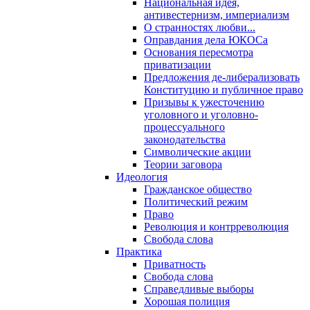
Национальная идея,
антивестернизм, империализм
О странностях любви...
Оправдания дела ЮКОСа
Основания пересмотра
приватизации
Предложения де-либерализовать
Конституцию и публичное право
Призывы к ужесточению
уголовного и уголовно-
процессуального
законодательства
Символические акции
Теории заговора
Идеология
Гражданское общество
Политический режим
Право
Революция и контрреволюция
Свобода слова
Практика
Приватность
Свобода слова
Справедливые выборы
Хорошая полиция