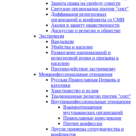
Защита права на свободу совести
Светские организации против "сект"
Диффамация религиозных
организаций и конфликты со СМИ
Акции в защиту нравственности
Дискуссии о религии и обществе
Экстремизм
Вандализм
Убийства и насилие
Разжигание национальной и
религиозной розни и призывы к
насилию
Противодействие экстремизму
Межконфессиональные отношения
Русская Православная Церковь и
католики
Христианство и ислам
Традиционные религии против "сект"
Внутриконфессиональные отношения
Взаимоотношения
мусульманских организаций
Православные юрисдикции
Прочие конфессии
Другие примеры сотрудничества и
конфликтов