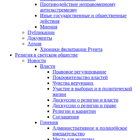
Противодействие неправомерному
антиэкстремизму
Иные государственные и общественные
действия
Мнения
Публикации
Документы
Архив
Хроники фильтрации Рунета
Религия в светском обществе
Новости
Власти
Правовое регулирование
Покровительство властей
Чувства верующих
Участие в выборах и в политической
жизни
Дискуссии о религии и власти
Дискуссии о религии и праве
Религии и карантин
Соглашения
Гонения
Административное и полицейское
вмешательство
Места для молитвы