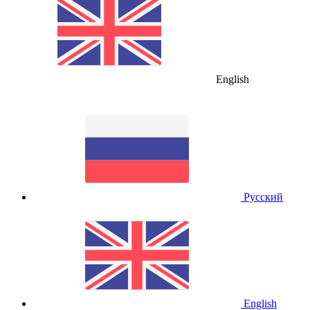
English
Русский
English