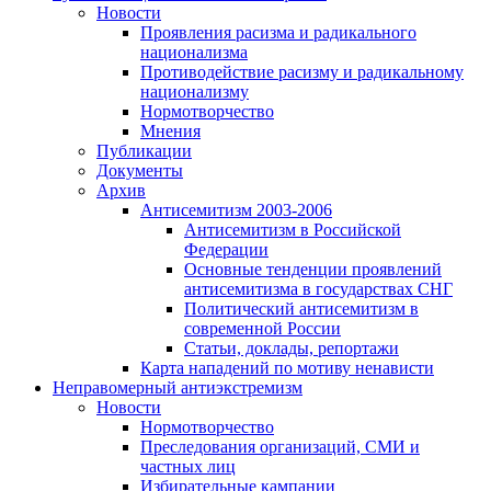
Новости
Проявления расизма и радикального
национализма
Противодействие расизму и радикальному
национализму
Нормотворчество
Мнения
Публикации
Документы
Архив
Антисемитизм 2003-2006
Антисемитизм в Российской
Федерации
Основные тенденции проявлений
антисемитизма в государствах СНГ
Политический антисемитизм в
современной России
Статьи, доклады, репортажи
Карта нападений по мотиву ненависти
Неправомерный антиэкстремизм
Новости
Нормотворчество
Преследования организаций, СМИ и
частных лиц
Избирательные кампании