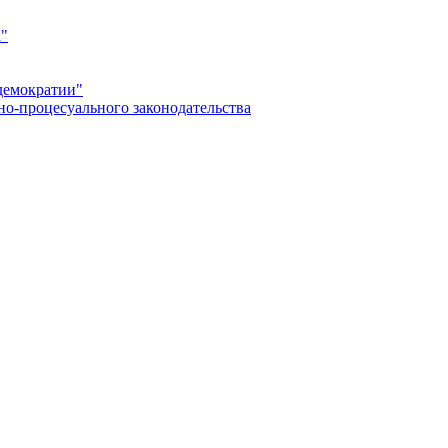
а"
демократии"
но-процесуального законодательства