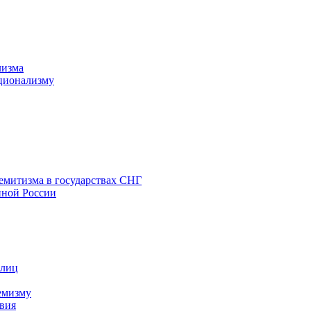
лизма
ционализму
емитизма в государствах СНГ
нной России
 лиц
емизму
вия