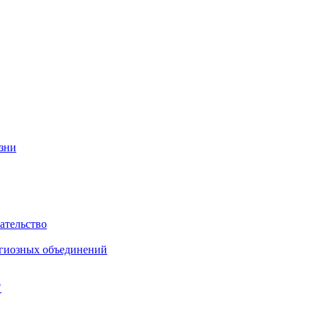
изни
ательство
игиозных объединений
"