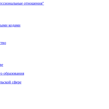
фессиональные отношения"
мыми кодами
ство
ве
го образования
льской сфере