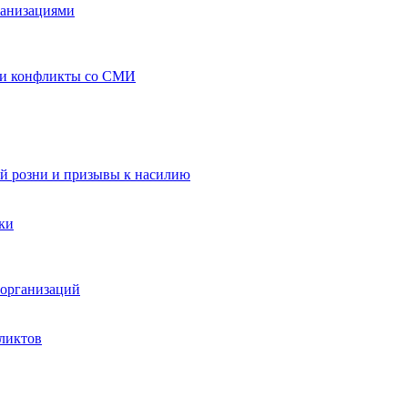
ганизациями
 и конфликты со СМИ
й розни и призывы к насилию
ки
организаций
ликтов