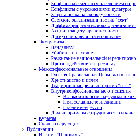
Конфликты с местным населением и ор
Конфликты с учреждениями культуры
Защита права на свободу совести
Светские организации против "сект"
Диффамация религиозных организаций
Акции в защиту нравственности
Дискуссии о религии и обществе
Экстремизм
Вандализм
Убийства и насилие
Разжигание национальной и религиозно
Противодействие экстремизму
Межконфессиональные отношения
Русская Православная Церковь и католи
Христианство и ислам
Традиционные религии против "сект"
Внутриконфессиональные отношения
Взаимоотношения мусульманских 
Православные юрисдикции
Прочие конфессии
Другие примеры сотрудничества и конф
Курьезы
Сколько верующих
Публикации
Из книг "Панорамы"