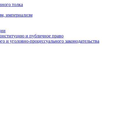
вного толка
зм, империализм
ции
Конституцию и публичное право
о и уголовно-процессуального законодательства