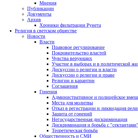
Мнения
Публикации
Документы
Архив
Хроники фильтрации Рунета
Религия в светском обществе
Новости
Власти
Правовое регулирование
Покровительство властей
Чувства верующих
Участие в выборах и в политической ж
Дискуссии о религии и власти
Дискуссии о религии и праве
Религии и карантин
Соглашения
Гонения
Административное и полицейское вмеш
Места для молитвы
Отказ в регистрации и ликвидация рел
Защита от гонений
Негосударственная дискриминация
Дискриминация и борьба с "сектантами
Теоретическая борьба
Общественность и СМИ