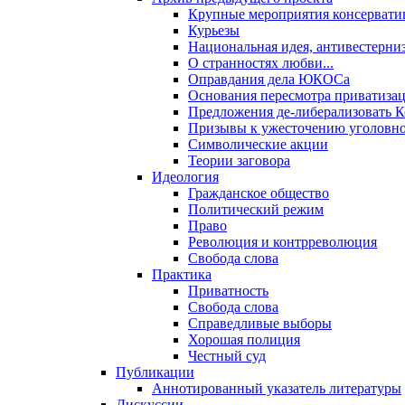
Крупные мероприятия консервати
Курьезы
Национальная идея, антивестерни
О странностях любви...
Оправдания дела ЮКОСа
Основания пересмотра приватиза
Предложения де-либерализовать 
Призывы к ужесточению уголовног
Символические акции
Теории заговора
Идеология
Гражданское общество
Политический режим
Право
Революция и контрреволюция
Свобода слова
Практика
Приватность
Свобода слова
Справедливые выборы
Хорошая полиция
Честный суд
Публикации
Аннотированный указатель литературы
Дискуссии