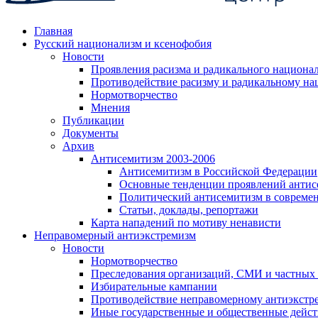
Главная
Русский национализм и ксенофобия
Новости
Проявления расизма и радикального национа
Противодействие расизму и радикальному на
Нормотворчество
Мнения
Публикации
Документы
Архив
Антисемитизм 2003-2006
Антисемитизм в Российской Федерации
Основные тенденции проявлений антис
Политический антисемитизм в совреме
Статьи, доклады, репортажи
Карта нападений по мотиву ненависти
Неправомерный антиэкстремизм
Новости
Нормотворчество
Преследования организаций, СМИ и частных
Избирательные кампании
Противодействие неправомерному антиэкстр
Иные государственные и общественные дейст