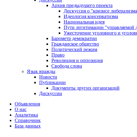
Архив предыдущего проекта
Дискуссия о "кризисе либерализм
Идеология консерватизма
Национальная идея
Пути легитимации "управляемой 
Ужесточение уголовного и уголов
Барометр демократии
Гражданское общество
Политический режим
Право
Революция и оппозиция
Свобода слова
Язык вражды
Новости
Публикации
Документы других организаций
Дискуссии
Объявления
О нас
Аналитика
Справочник
База данных