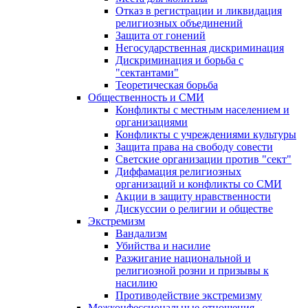
Отказ в регистрации и ликвидация
религиозных объединений
Защита от гонений
Негосударственная дискриминация
Дискриминация и борьба с
"сектантами"
Теоретическая борьба
Общественность и СМИ
Конфликты с местным населением и
организациями
Конфликты с учреждениями культуры
Защита права на свободу совести
Светские организации против "сект"
Диффамация религиозных
организаций и конфликты со СМИ
Акции в защиту нравственности
Дискуссии о религии и обществе
Экстремизм
Вандализм
Убийства и насилие
Разжигание национальной и
религиозной розни и призывы к
насилию
Противодействие экстремизму
Межконфессиональные отношения