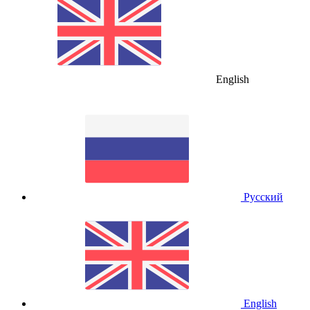
English
Русский
English