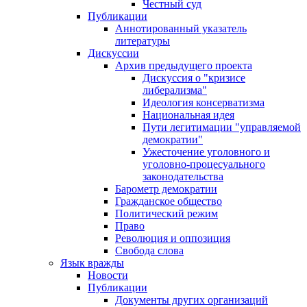
Честный суд
Публикации
Аннотированный указатель
литературы
Дискуссии
Архив предыдущего проекта
Дискуссия о "кризисе
либерализма"
Идеология консерватизма
Национальная идея
Пути легитимации "управляемой
демократии"
Ужесточение уголовного и
уголовно-процесуального
законодательства
Барометр демократии
Гражданское общество
Политический режим
Право
Революция и оппозиция
Свобода слова
Язык вражды
Новости
Публикации
Документы других организаций