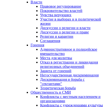
Власти
Правовое регулирование
Покровительство властей
Чувства верующих
Участие в выборах и в политической
жизни
Дискуссии о религии и власти
Дискуссии о религии и праве
Религии и карантин
Соглашения
Гонения
Административное и полицейское
вмешательство
Места для молитвы
Отказ в регистрации и ликвидация
религиозных объединений
Защита от гонений
Негосударственная дискриминация
Дискриминация и борьба с
"сектантами"
Теоретическая борьба
Общественность и СМИ
Конфликты с местным населением и
организациями
Конфликты с учреждениями культуры