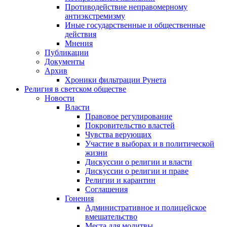
Противодействие неправомерному
антиэкстремизму
Иные государственные и общественные
действия
Мнения
Публикации
Документы
Архив
Хроники фильтрации Рунета
Религия в светском обществе
Новости
Власти
Правовое регулирование
Покровительство властей
Чувства верующих
Участие в выборах и в политической
жизни
Дискуссии о религии и власти
Дискуссии о религии и праве
Религии и карантин
Соглашения
Гонения
Административное и полицейское
вмешательство
Места для молитвы