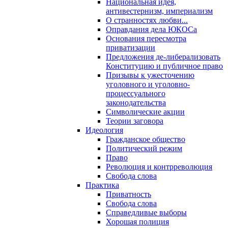
Национальная идея,
антивестернизм, империализм
О странностях любви...
Оправдания дела ЮКОСа
Основания пересмотра
приватизации
Предложения де-либерализовать
Конституцию и публичное право
Призывы к ужесточению
уголовного и уголовно-
процессуального
законодательства
Символические акции
Теории заговора
Идеология
Гражданское общество
Политический режим
Право
Революция и контрреволюция
Свобода слова
Практика
Приватность
Свобода слова
Справедливые выборы
Хорошая полиция