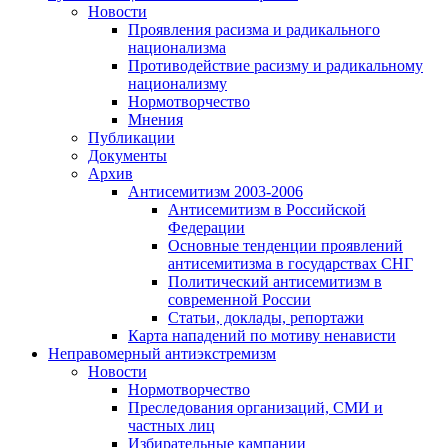
Новости
Проявления расизма и радикального
национализма
Противодействие расизму и радикальному
национализму
Нормотворчество
Мнения
Публикации
Документы
Архив
Антисемитизм 2003-2006
Антисемитизм в Российской
Федерации
Основные тенденции проявлений
антисемитизма в государствах СНГ
Политический антисемитизм в
современной России
Статьи, доклады, репортажи
Карта нападений по мотиву ненависти
Неправомерный антиэкстремизм
Новости
Нормотворчество
Преследования организаций, СМИ и
частных лиц
Избирательные кампании