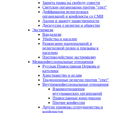
Защита права на свободу совести
Светские организации против "сект"
Диффамация религиозных
организаций и конфликты со СМИ
Акции в защиту нравственности
Дискуссии о религии и обществе
Экстремизм
Вандализм
Убийства и насилие
Разжигание национальной и
религиозной розни и призывы к
насилию
Противодействие экстремизму
Межконфессиональные отношения
Русская Православная Церковь и
католики
Христианство и ислам
Традиционные религии против "сект"
Внутриконфессиональные отношения
Взаимоотношения
мусульманских организаций
Православные юрисдикции
Прочие конфессии
Другие примеры сотрудничества и
конфликтов