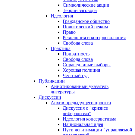
Символические акции
Теории заговора
Идеология
Гражданское общество
Политический режим
Право
Революция и контрреволюция
Свобода слова
Практика
Приватность
Свобода слова
Справедливые выборы
Хорошая полиция
Честный суд
Публикации
Аннотированный указатель
литературы
Дискуссии
Архив предыдущего проекта
Дискуссия о "кризисе
либерализма"
Идеология консерватизма
Национальная идея
Пути легитимации "управляемой