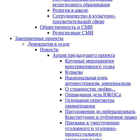
религиозного образования
Религия в школе
Сотрудничество в культурно-
просветительской сфере
Общественность и СМИ
Религиозные СМИ
Завершенные проекты
Демократия в осаде
Новости
Архив предыдущего проекта
Крупные мероприятия
консервативного толка
Курьезы
Национальная идея,
антивестернизм, империализм
О странностях любви...
Оправдания дела ЮКОСа
Основания пересмотра
приватизации
Предложения де-либерализовать
Конституцию и публичное право
Призывы к ужесточению
уголовного и уголовно-
процессуального
законодательства