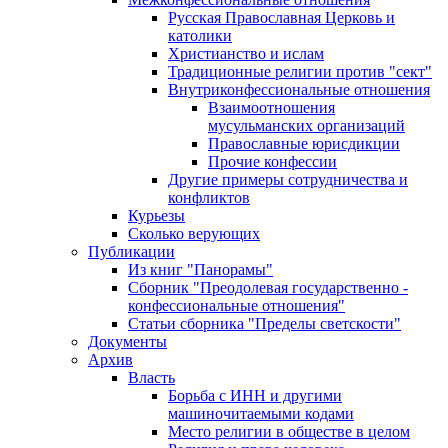
Русская Православная Церковь и
католики
Христианство и ислам
Традиционные религии против "сект"
Внутриконфессиональные отношения
Взаимоотношения
мусульманских организаций
Православные юрисдикции
Прочие конфессии
Другие примеры сотрудничества и
конфликтов
Курьезы
Сколько верующих
Публикации
Из книг "Панорамы"
Сборник "Преодолевая государственно -
конфессиональные отношения"
Статьи сборника "Пределы светскости"
Документы
Архив
Власть
Борьба с ИНН и другими
машиночитаемыми кодами
Место религии в обществе в целом