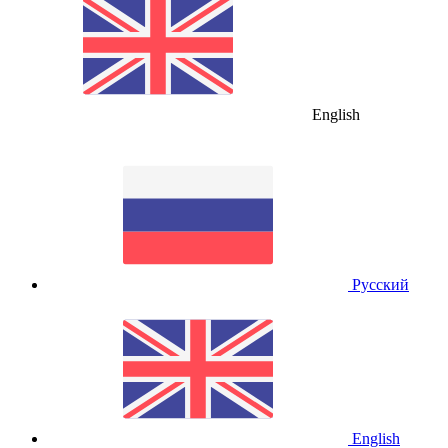
English
Русский
English