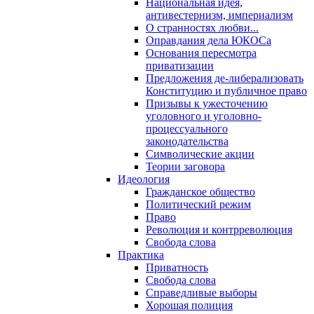
Национальная идея,
антивестернизм, империализм
О странностях любви...
Оправдания дела ЮКОСа
Основания пересмотра
приватизации
Предложения де-либерализовать
Конституцию и публичное право
Призывы к ужесточению
уголовного и уголовно-
процессуального
законодательства
Символические акции
Теории заговора
Идеология
Гражданское общество
Политический режим
Право
Революция и контрреволюция
Свобода слова
Практика
Приватность
Свобода слова
Справедливые выборы
Хорошая полиция