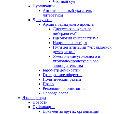
Честный суд
Публикации
Аннотированный указатель
литературы
Дискуссии
Архив предыдущего проекта
Дискуссия о "кризисе
либерализма"
Идеология консерватизма
Национальная идея
Пути легитимации "управляемой
демократии"
Ужесточение уголовного и
уголовно-процесуального
законодательства
Барометр демократии
Гражданское общество
Политический режим
Право
Революция и оппозиция
Свобода слова
Язык вражды
Новости
Публикации
Документы других организаций