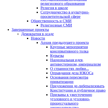
религиозного образования
Религия в школе
Сотрудничество в культурно-
просветительской сфере
Общественность и СМИ
Религиозные СМИ
Завершенные проекты
Демократия в осаде
Новости
Архив предыдущего проекта
Крупные мероприятия
консервативного толка
Курьезы
Национальная идея,
антивестернизм, империализм
О странностях любви...
Оправдания дела ЮКОСа
Основания пересмотра
приватизации
Предложения де-либерализовать
Конституцию и публичное право
Призывы к ужесточению
уголовного и уголовно-
процессуального
законодательства