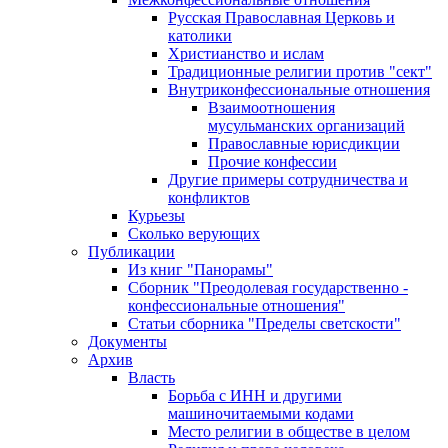
Русская Православная Церковь и
католики
Христианство и ислам
Традиционные религии против "сект"
Внутриконфессиональные отношения
Взаимоотношения
мусульманских организаций
Православные юрисдикции
Прочие конфессии
Другие примеры сотрудничества и
конфликтов
Курьезы
Сколько верующих
Публикации
Из книг "Панорамы"
Сборник "Преодолевая государственно -
конфессиональные отношения"
Статьи сборника "Пределы светскости"
Документы
Архив
Власть
Борьба с ИНН и другими
машиночитаемыми кодами
Место религии в обществе в целом