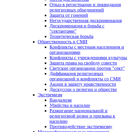
Отказ в регистрации и ликвидация
религиозных объединений
Защита от гонений
Негосударственная дискриминация
Дискриминация и борьба с
"сектантами"
Теоретическая борьба
Общественность и СМИ
Конфликты с местным населением и
организациями
Конфликты с учреждениями культуры
Защита права на свободу совести
Светские организации против "сект"
Диффамация религиозных
организаций и конфликты со СМИ
Акции в защиту нравственности
Дискуссии о религии и обществе
Экстремизм
Вандализм
Убийства и насилие
Разжигание национальной и
религиозной розни и призывы к
насилию
Противодействие экстремизму
Межконфессиональные отношения