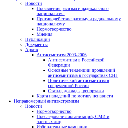
Новости
Проявления расизма и радикального
национализма
Противодействие расизму и радикальному
национализму
Нормотворчество
Мнения
Публикации
Документы
Архив
Антисемитизм 2003-2006
Антисемитизм в Российской
Федерации
Основные тенденции проявлений
антисемитизма в государствах СНГ
Политический антисемитизм в
современной России
Статьи, доклады, репортажи
Карта нападений по мотиву ненависти
Неправомерный антиэкстремизм
Новости
Нормотворчество
Преследования организаций, СМИ и
частных лиц
Избирательные кампании