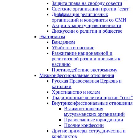
Защита права на свободу совести
Светские организации против "сект"
Диффамация религиозных
организаций и конфликты со СМИ
Акции в защиту нравственности
Дискуссии о религии и обществе
Экстремизм
Вандализм
Убийства и насилие
Разжигание национальной и
религиозной розни и призывы к
насилию
Противодействие экстремизму
Межконфессиональные отношения
Русская Православная Церковь и
католики
Христианство и ислам
Традиционные религии против "сект"
Внутриконфессиональные отношения
Взаимоотношения
мусульманских организаций
Православные юрисдикции
Прочие конфессии
Другие примеры сотрудничества и
конфликтов