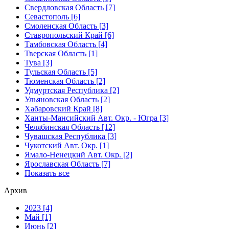
Свердловская Область [7]
Севастополь [6]
Смоленская Область [3]
Ставропольский Край [6]
Тамбовская Область [4]
Тверская Область [1]
Тува [3]
Тульская Область [5]
Тюменская Область [2]
Удмуртская Республика [2]
Ульяновская Область [2]
Хабаровский Край [8]
Ханты-Мансийский Авт. Окр. - Югра [3]
Челябинская Область [12]
Чувашская Республика [3]
Чукотский Авт. Окр. [1]
Ямало-Ненецкий Авт. Окр. [2]
Ярославская Область [7]
Показать все
Архив
2023 [4]
Май [1]
Июнь [2]