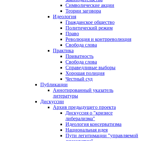
Символические акции
Теории заговора
Идеология
Гражданское общество
Политический режим
Право
Революция и контрреволюция
Свобода слова
Практика
Приватность
Свобода слова
Справедливые выборы
Хорошая полиция
Честный суд
Публикации
Аннотированный указатель
литературы
Дискуссии
Архив предыдущего проекта
Дискуссия о "кризисе
либерализма"
Идеология консерватизма
Национальная идея
Пути легитимации "управляемой