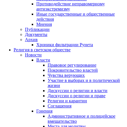
Противодействие неправомерному
антиэкстремизму
Иные государственные и общественные
действия
Мнения
Публикации
Документы
Архив
Хроники фильтрации Рунета
Религия в светском обществе
Новости
Власти
Правовое регулирование
Покровительство властей
Чувства верующих
Участие в выборах и в политической
жизни
Дискуссии о религии и власти
Дискуссии о религии и праве
Религии и карантин
Соглашения
Гонения
Административное и полицейское
вмешательство
Места для молитвы