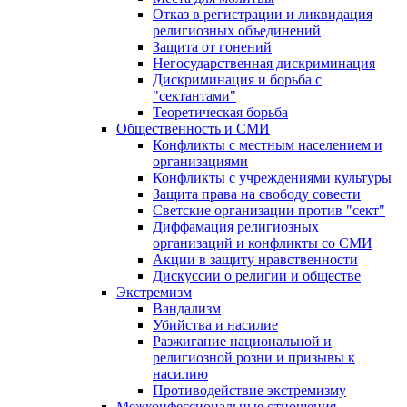
Отказ в регистрации и ликвидация
религиозных объединений
Защита от гонений
Негосударственная дискриминация
Дискриминация и борьба с
"сектантами"
Теоретическая борьба
Общественность и СМИ
Конфликты с местным населением и
организациями
Конфликты с учреждениями культуры
Защита права на свободу совести
Светские организации против "сект"
Диффамация религиозных
организаций и конфликты со СМИ
Акции в защиту нравственности
Дискуссии о религии и обществе
Экстремизм
Вандализм
Убийства и насилие
Разжигание национальной и
религиозной розни и призывы к
насилию
Противодействие экстремизму
Межконфессиональные отношения