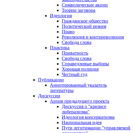
Символические акции
Теории заговора
Идеология
Гражданское общество
Политический режим
Право
Революция и контрреволюция
Свобода слова
Практика
Приватность
Свобода слова
Справедливые выборы
Хорошая полиция
Честный суд
Публикации
Аннотированный указатель
литературы
Дискуссии
Архив предыдущего проекта
Дискуссия о "кризисе
либерализма"
Идеология консерватизма
Национальная идея
Пути легитимации "управляемой