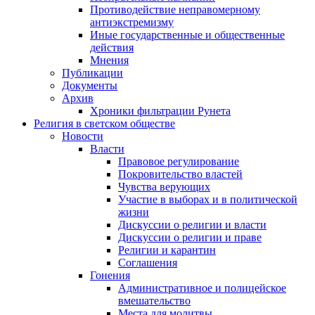
Противодействие неправомерному
антиэкстремизму
Иные государственные и общественные
действия
Мнения
Публикации
Документы
Архив
Хроники фильтрации Рунета
Религия в светском обществе
Новости
Власти
Правовое регулирование
Покровительство властей
Чувства верующих
Участие в выборах и в политической
жизни
Дискуссии о религии и власти
Дискуссии о религии и праве
Религии и карантин
Соглашения
Гонения
Административное и полицейское
вмешательство
Места для молитвы