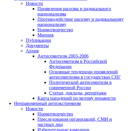
Новости
Проявления расизма и радикального
национализма
Противодействие расизму и радикальному
национализму
Нормотворчество
Мнения
Публикации
Документы
Архив
Антисемитизм 2003-2006
Антисемитизм в Российской
Федерации
Основные тенденции проявлений
антисемитизма в государствах СНГ
Политический антисемитизм в
современной России
Статьи, доклады, репортажи
Карта нападений по мотиву ненависти
Неправомерный антиэкстремизм
Новости
Нормотворчество
Преследования организаций, СМИ и
частных лиц
Избирательные кампании