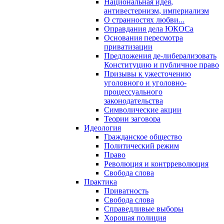
Национальная идея,
антивестернизм, империализм
О странностях любви...
Оправдания дела ЮКОСа
Основания пересмотра
приватизации
Предложения де-либерализовать
Конституцию и публичное право
Призывы к ужесточению
уголовного и уголовно-
процессуального
законодательства
Символические акции
Теории заговора
Идеология
Гражданское общество
Политический режим
Право
Революция и контрреволюция
Свобода слова
Практика
Приватность
Свобода слова
Справедливые выборы
Хорошая полиция