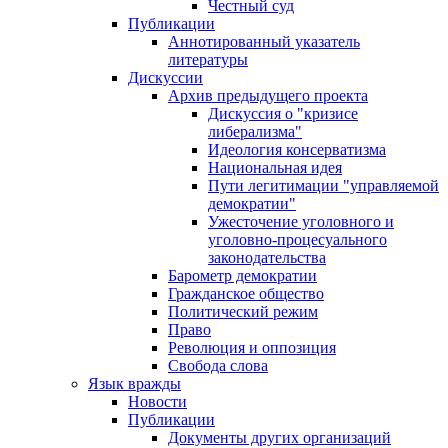
Честный суд
Публикации
Аннотированный указатель
литературы
Дискуссии
Архив предыдущего проекта
Дискуссия о "кризисе
либерализма"
Идеология консерватизма
Национальная идея
Пути легитимации "управляемой
демократии"
Ужесточение уголовного и
уголовно-процесуального
законодательства
Барометр демократии
Гражданское общество
Политический режим
Право
Революция и оппозиция
Свобода слова
Язык вражды
Новости
Публикации
Документы других организаций