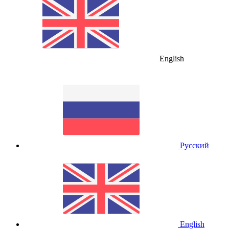
English
Русский
English