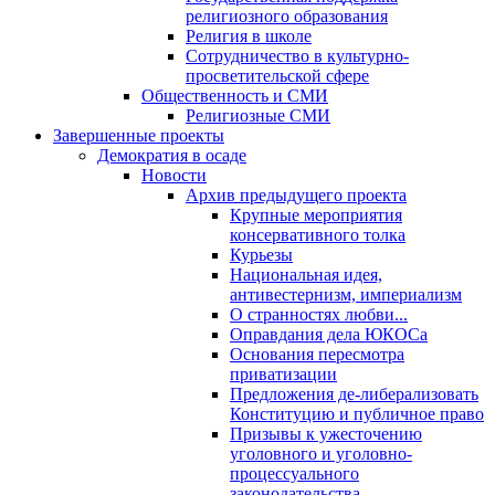
религиозного образования
Религия в школе
Сотрудничество в культурно-
просветительской сфере
Общественность и СМИ
Религиозные СМИ
Завершенные проекты
Демократия в осаде
Новости
Архив предыдущего проекта
Крупные мероприятия
консервативного толка
Курьезы
Национальная идея,
антивестернизм, империализм
О странностях любви...
Оправдания дела ЮКОСа
Основания пересмотра
приватизации
Предложения де-либерализовать
Конституцию и публичное право
Призывы к ужесточению
уголовного и уголовно-
процессуального
законодательства