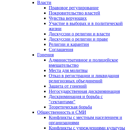
Власти
Правовое регулирование
Покровительство властей
Чувства верующих
Участие в выборах и в политической
жизни
Дискуссии о религии и власти
Дискуссии о религии и праве
Религии и карантин
Соглашения
Гонения
Административное и полицейское
вмешательство
Места для молитвы
Отказ в регистрации и ликвидация
религиозных объединений
Защита от гонений
Негосударственная дискриминация
Дискриминация и борьба с
"сектантами"
Теоретическая борьба
Общественность и СМИ
Конфликты с местным населением и
организациями
Конфликты с учреждениями культуры