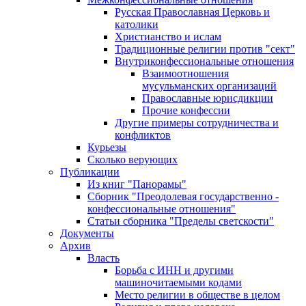
Русская Православная Церковь и
католики
Христианство и ислам
Традиционные религии против "сект"
Внутриконфессиональные отношения
Взаимоотношения
мусульманских организаций
Православные юрисдикции
Прочие конфессии
Другие примеры сотрудничества и
конфликтов
Курьезы
Сколько верующих
Публикации
Из книг "Панорамы"
Сборник "Преодолевая государственно -
конфессиональные отношения"
Статьи сборника "Пределы светскости"
Документы
Архив
Власть
Борьба с ИНН и другими
машиночитаемыми кодами
Место религии в обществе в целом