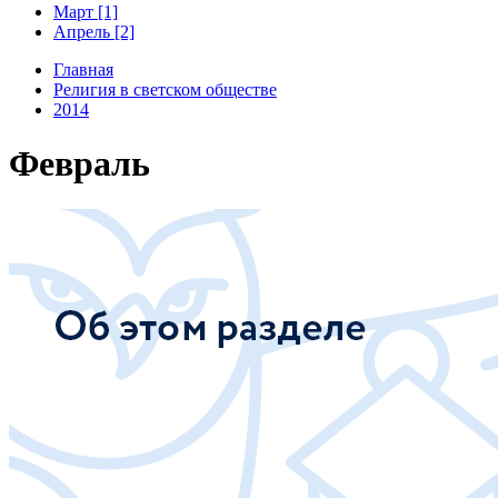
Март [1]
Апрель [2]
Главная
Религия в светском обществе
2014
Февраль