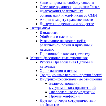
Защита права на свободу совести
Светские организации против "сект"
Диффамация религиозных
организаций и конфликты со СМИ
Акции в защиту нравственности
Дискуссии о религии и обществе
Экстремизм
Вандализм
Убийства и насилие
Разжигание национальной и
религиозной розни и призывы к
насилию
Противодействие экстремизму
Межконфессиональные отношения
Русская Православная Церковь и
католики
Христианство и ислам
Традиционные религии против "сект"
Внутриконфессиональные отношения
Взаимоотношения
мусульманских организаций
Православные юрисдикции
Прочие конфессии
Другие примеры сотрудничества и
конфликтов