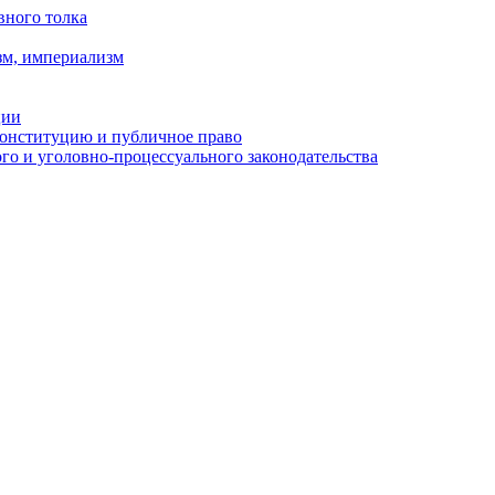
вного толка
зм, империализм
ции
Конституцию и публичное право
о и уголовно-процессуального законодательства