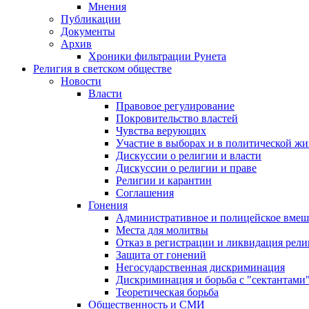
Мнения
Публикации
Документы
Архив
Хроники фильтрации Рунета
Религия в светском обществе
Новости
Власти
Правовое регулирование
Покровительство властей
Чувства верующих
Участие в выборах и в политической ж
Дискуссии о религии и власти
Дискуссии о религии и праве
Религии и карантин
Соглашения
Гонения
Административное и полицейское вмеш
Места для молитвы
Отказ в регистрации и ликвидация рел
Защита от гонений
Негосударственная дискриминация
Дискриминация и борьба с "сектантами
Теоретическая борьба
Общественность и СМИ