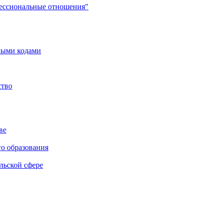
фессиональные отношения"
мыми кодами
ство
ве
го образования
льской сфере