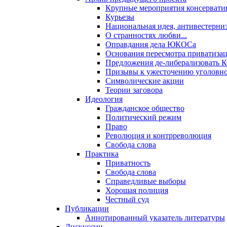
Крупные мероприятия консервати
Курьезы
Национальная идея, антивестерни
О странностях любви...
Оправдания дела ЮКОСа
Основания пересмотра приватиза
Предложения де-либерализовать 
Призывы к ужесточению уголовног
Символические акции
Теории заговора
Идеология
Гражданское общество
Политический режим
Право
Революция и контрреволюция
Свобода слова
Практика
Приватность
Свобода слова
Справедливые выборы
Хорошая полиция
Честный суд
Публикации
Аннотированный указатель литературы
Дискуссии