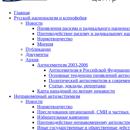
Главная
Русский национализм и ксенофобия
Новости
Проявления расизма и радикального национа
Противодействие расизму и радикальному на
Нормотворчество
Мнения
Публикации
Документы
Архив
Антисемитизм 2003-2006
Антисемитизм в Российской Федерации
Основные тенденции проявлений антис
Политический антисемитизм в совреме
Статьи, доклады, репортажи
Карта нападений по мотиву ненависти
Неправомерный антиэкстремизм
Новости
Нормотворчество
Преследования организаций, СМИ и частных
Избирательные кампании
Противодействие неправомерному антиэкстр
Иные государственные и общественные дейст