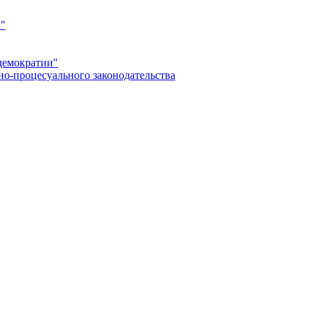
а"
демократии"
но-процесуального законодательства