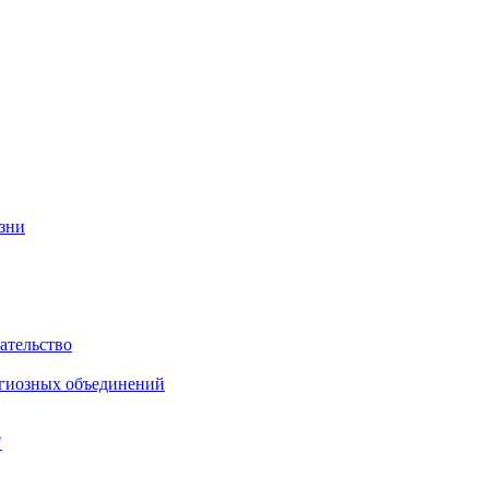
изни
ательство
игиозных объединений
"