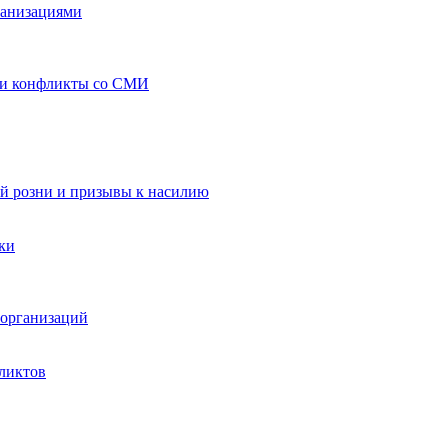
ганизациями
 и конфликты со СМИ
й розни и призывы к насилию
ки
организаций
ликтов