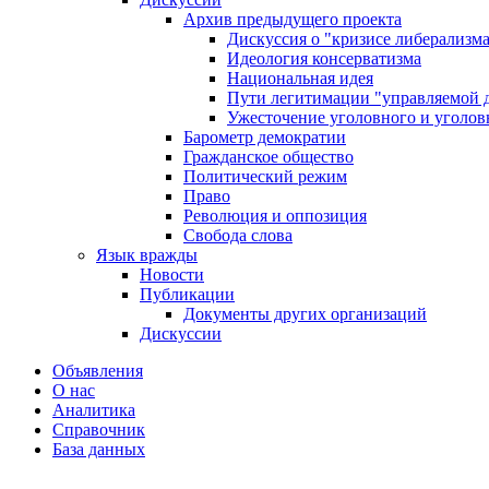
Архив предыдущего проекта
Дискуссия о "кризисе либерализм
Идеология консерватизма
Национальная идея
Пути легитимации "управляемой 
Ужесточение уголовного и уголов
Барометр демократии
Гражданское общество
Политический режим
Право
Революция и оппозиция
Свобода слова
Язык вражды
Новости
Публикации
Документы других организаций
Дискуссии
Объявления
О нас
Аналитика
Справочник
База данных