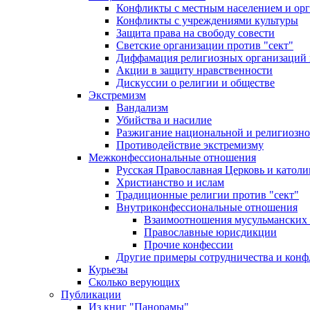
Конфликты с местным населением и ор
Конфликты с учреждениями культуры
Защита права на свободу совести
Светские организации против "сект"
Диффамация религиозных организаций
Акции в защиту нравственности
Дискуссии о религии и обществе
Экстремизм
Вандализм
Убийства и насилие
Разжигание национальной и религиозно
Противодействие экстремизму
Межконфессиональные отношения
Русская Православная Церковь и католи
Христианство и ислам
Традиционные религии против "сект"
Внутриконфессиональные отношения
Взаимоотношения мусульманских 
Православные юрисдикции
Прочие конфессии
Другие примеры сотрудничества и конф
Курьезы
Сколько верующих
Публикации
Из книг "Панорамы"