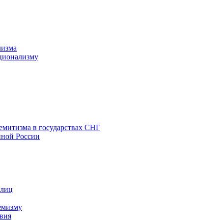
лизма
ционализму
емитизма в государствах СНГ
нной России
 лиц
емизму
вия