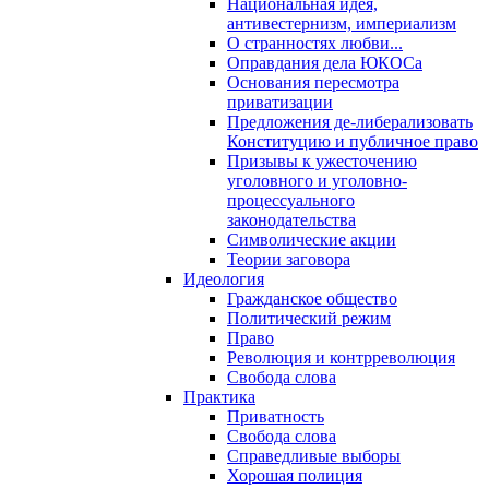
Национальная идея,
антивестернизм, империализм
О странностях любви...
Оправдания дела ЮКОСа
Основания пересмотра
приватизации
Предложения де-либерализовать
Конституцию и публичное право
Призывы к ужесточению
уголовного и уголовно-
процессуального
законодательства
Символические акции
Теории заговора
Идеология
Гражданское общество
Политический режим
Право
Революция и контрреволюция
Свобода слова
Практика
Приватность
Свобода слова
Справедливые выборы
Хорошая полиция