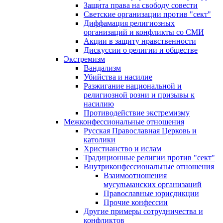
Защита права на свободу совести
Светские организации против "сект"
Диффамация религиозных
организаций и конфликты со СМИ
Акции в защиту нравственности
Дискуссии о религии и обществе
Экстремизм
Вандализм
Убийства и насилие
Разжигание национальной и
религиозной розни и призывы к
насилию
Противодействие экстремизму
Межконфессиональные отношения
Русская Православная Церковь и
католики
Христианство и ислам
Традиционные религии против "сект"
Внутриконфессиональные отношения
Взаимоотношения
мусульманских организаций
Православные юрисдикции
Прочие конфессии
Другие примеры сотрудничества и
конфликтов