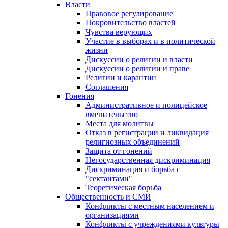
Власти
Правовое регулирование
Покровительство властей
Чувства верующих
Участие в выборах и в политической
жизни
Дискуссии о религии и власти
Дискуссии о религии и праве
Религии и карантин
Соглашения
Гонения
Административное и полицейское
вмешательство
Места для молитвы
Отказ в регистрации и ликвидация
религиозных объединений
Защита от гонений
Негосударственная дискриминация
Дискриминация и борьба с
"сектантами"
Теоретическая борьба
Общественность и СМИ
Конфликты с местным населением и
организациями
Конфликты с учреждениями культуры