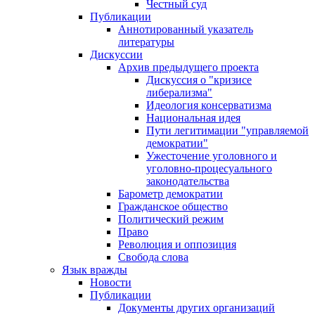
Честный суд
Публикации
Аннотированный указатель
литературы
Дискуссии
Архив предыдущего проекта
Дискуссия о "кризисе
либерализма"
Идеология консерватизма
Национальная идея
Пути легитимации "управляемой
демократии"
Ужесточение уголовного и
уголовно-процесуального
законодательства
Барометр демократии
Гражданское общество
Политический режим
Право
Революция и оппозиция
Свобода слова
Язык вражды
Новости
Публикации
Документы других организаций