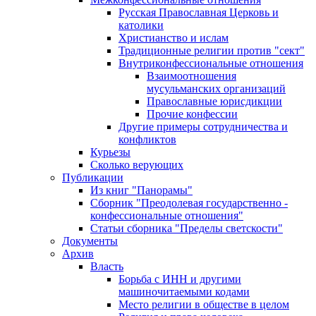
Русская Православная Церковь и
католики
Христианство и ислам
Традиционные религии против "сект"
Внутриконфессиональные отношения
Взаимоотношения
мусульманских организаций
Православные юрисдикции
Прочие конфессии
Другие примеры сотрудничества и
конфликтов
Курьезы
Сколько верующих
Публикации
Из книг "Панорамы"
Сборник "Преодолевая государственно -
конфессиональные отношения"
Статьи сборника "Пределы светскости"
Документы
Архив
Власть
Борьба с ИНН и другими
машиночитаемыми кодами
Место религии в обществе в целом