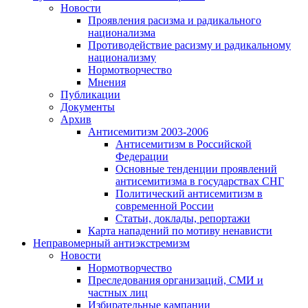
Новости
Проявления расизма и радикального
национализма
Противодействие расизму и радикальному
национализму
Нормотворчество
Мнения
Публикации
Документы
Архив
Антисемитизм 2003-2006
Антисемитизм в Российской
Федерации
Основные тенденции проявлений
антисемитизма в государствах СНГ
Политический антисемитизм в
современной России
Статьи, доклады, репортажи
Карта нападений по мотиву ненависти
Неправомерный антиэкстремизм
Новости
Нормотворчество
Преследования организаций, СМИ и
частных лиц
Избирательные кампании