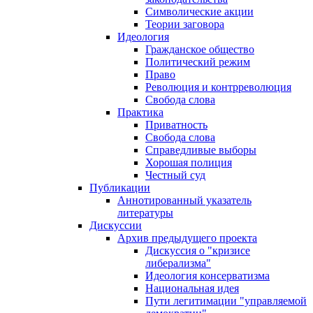
Символические акции
Теории заговора
Идеология
Гражданское общество
Политический режим
Право
Революция и контрреволюция
Свобода слова
Практика
Приватность
Свобода слова
Справедливые выборы
Хорошая полиция
Честный суд
Публикации
Аннотированный указатель
литературы
Дискуссии
Архив предыдущего проекта
Дискуссия о "кризисе
либерализма"
Идеология консерватизма
Национальная идея
Пути легитимации "управляемой