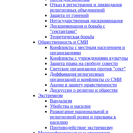
Отказ в регистрации и ликвидация
религиозных объединений
Защита от гонений
Негосударственная дискриминация
Дискриминация и борьба с
"сектантами"
Теоретическая борьба
Общественность и СМИ
Конфликты с местным населением и
организациями
Конфликты с учреждениями культуры
Защита права на свободу совести
Светские организации против "сект"
Диффамация религиозных
организаций и конфликты со СМИ
Акции в защиту нравственности
Дискуссии о религии и обществе
Экстремизм
Вандализм
Убийства и насилие
Разжигание национальной и
религиозной розни и призывы к
насилию
Противодействие экстремизму
Межконфессиональные отношения