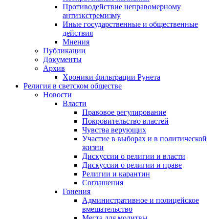
Противодействие неправомерному
антиэкстремизму
Иные государственные и общественные
действия
Мнения
Публикации
Документы
Архив
Хроники фильтрации Рунета
Религия в светском обществе
Новости
Власти
Правовое регулирование
Покровительство властей
Чувства верующих
Участие в выборах и в политической
жизни
Дискуссии о религии и власти
Дискуссии о религии и праве
Религии и карантин
Соглашения
Гонения
Административное и полицейское
вмешательство
Места для молитвы