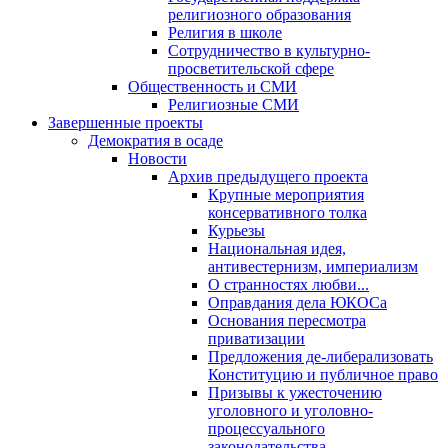
религиозного образования
Религия в школе
Сотрудничество в культурно-
просветительской сфере
Общественность и СМИ
Религиозные СМИ
Завершенные проекты
Демократия в осаде
Новости
Архив предыдущего проекта
Крупные мероприятия
консервативного толка
Курьезы
Национальная идея,
антивестернизм, империализм
О странностях любви...
Оправдания дела ЮКОСа
Основания пересмотра
приватизации
Предложения де-либерализовать
Конституцию и публичное право
Призывы к ужесточению
уголовного и уголовно-
процессуального
законодательства