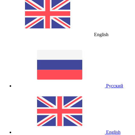
English
Русский
English