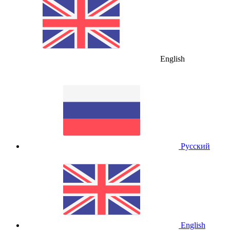
English
Русский
English