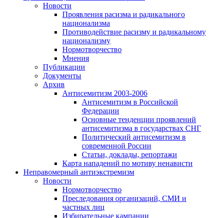
Новости
Проявления расизма и радикального
национализма
Противодействие расизму и радикальному
национализму
Нормотворчество
Мнения
Публикации
Документы
Архив
Антисемитизм 2003-2006
Антисемитизм в Российской
Федерации
Основные тенденции проявлений
антисемитизма в государствах СНГ
Политический антисемитизм в
современной России
Статьи, доклады, репортажи
Карта нападений по мотиву ненависти
Неправомерный антиэкстремизм
Новости
Нормотворчество
Преследования организаций, СМИ и
частных лиц
Избирательные кампании