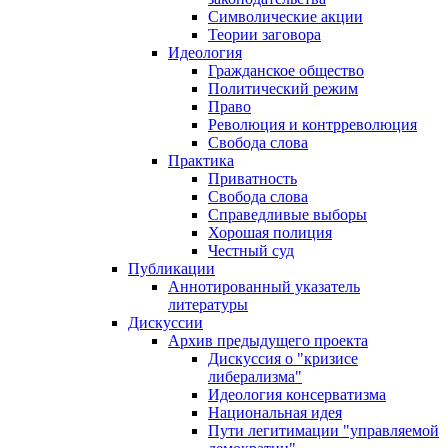
Символические акции
Теории заговора
Идеология
Гражданское общество
Политический режим
Право
Революция и контрреволюция
Свобода слова
Практика
Приватность
Свобода слова
Справедливые выборы
Хорошая полиция
Честный суд
Публикации
Аннотированный указатель
литературы
Дискуссии
Архив предыдущего проекта
Дискуссия о "кризисе
либерализма"
Идеология консерватизма
Национальная идея
Пути легитимации "управляемой