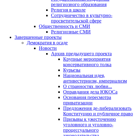
религиозного образования
Религия в школе
Сотрудничество в культурно-
просветительской сфере
Общественность и СМИ
Религиозные СМИ
Завершенные проекты
Демократия в осаде
Новости
Архив предыдущего проекта
Крупные мероприятия
консервативного толка
Курьезы
Национальная идея,
антивестернизм, империализм
О странностях любви...
Оправдания дела ЮКОСа
Основания пересмотра
приватизации
Предложения де-либерализовать
Конституцию и публичное право
Призывы к ужесточению
уголовного и уголовно-
процессуального
законодательства