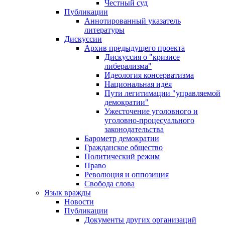
Честный суд
Публикации
Аннотированный указатель
литературы
Дискуссии
Архив предыдущего проекта
Дискуссия о "кризисе
либерализма"
Идеология консерватизма
Национальная идея
Пути легитимации "управляемой
демократии"
Ужесточение уголовного и
уголовно-процесуального
законодательства
Барометр демократии
Гражданское общество
Политический режим
Право
Революция и оппозиция
Свобода слова
Язык вражды
Новости
Публикации
Документы других организаций