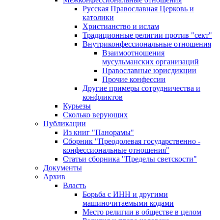
Русская Православная Церковь и
католики
Христианство и ислам
Традиционные религии против "сект"
Внутриконфессиональные отношения
Взаимоотношения
мусульманских организаций
Православные юрисдикции
Прочие конфессии
Другие примеры сотрудничества и
конфликтов
Курьезы
Сколько верующих
Публикации
Из книг "Панорамы"
Сборник "Преодолевая государственно -
конфессиональные отношения"
Статьи сборника "Пределы светскости"
Документы
Архив
Власть
Борьба с ИНН и другими
машиночитаемыми кодами
Место религии в обществе в целом