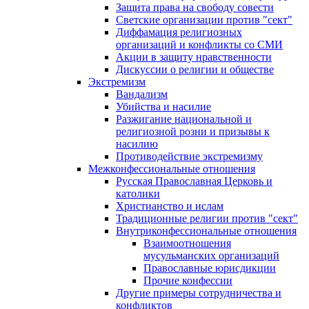
Защита права на свободу совести
Светские организации против "сект"
Диффамация религиозных
организаций и конфликты со СМИ
Акции в защиту нравственности
Дискуссии о религии и обществе
Экстремизм
Вандализм
Убийства и насилие
Разжигание национальной и
религиозной розни и призывы к
насилию
Противодействие экстремизму
Межконфессиональные отношения
Русская Православная Церковь и
католики
Христианство и ислам
Традиционные религии против "сект"
Внутриконфессиональные отношения
Взаимоотношения
мусульманских организаций
Православные юрисдикции
Прочие конфессии
Другие примеры сотрудничества и
конфликтов