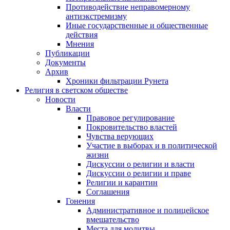
Противодействие неправомерному
антиэкстремизму
Иные государственные и общественные
действия
Мнения
Публикации
Документы
Архив
Хроники фильтрации Рунета
Религия в светском обществе
Новости
Власти
Правовое регулирование
Покровительство властей
Чувства верующих
Участие в выборах и в политической
жизни
Дискуссии о религии и власти
Дискуссии о религии и праве
Религии и карантин
Соглашения
Гонения
Административное и полицейское
вмешательство
Места для молитвы