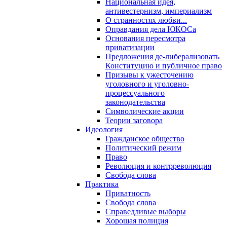
Национальная идея,
антивестернизм, империализм
О странностях любви...
Оправдания дела ЮКОСа
Основания пересмотра
приватизации
Предложения де-либерализовать
Конституцию и публичное право
Призывы к ужесточению
уголовного и уголовно-
процессуального
законодательства
Символические акции
Теории заговора
Идеология
Гражданское общество
Политический режим
Право
Революция и контрреволюция
Свобода слова
Практика
Приватность
Свобода слова
Справедливые выборы
Хорошая полиция