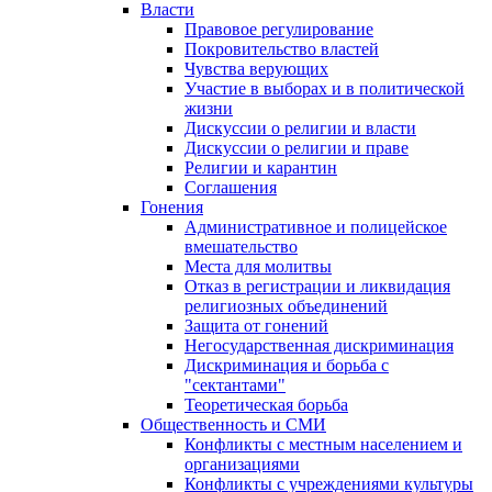
Власти
Правовое регулирование
Покровительство властей
Чувства верующих
Участие в выборах и в политической
жизни
Дискуссии о религии и власти
Дискуссии о религии и праве
Религии и карантин
Соглашения
Гонения
Административное и полицейское
вмешательство
Места для молитвы
Отказ в регистрации и ликвидация
религиозных объединений
Защита от гонений
Негосударственная дискриминация
Дискриминация и борьба с
"сектантами"
Теоретическая борьба
Общественность и СМИ
Конфликты с местным населением и
организациями
Конфликты с учреждениями культуры