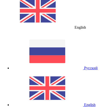
English
Русский
English