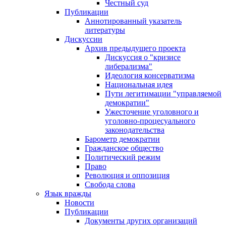
Честный суд
Публикации
Аннотированный указатель
литературы
Дискуссии
Архив предыдущего проекта
Дискуссия о "кризисе
либерализма"
Идеология консерватизма
Национальная идея
Пути легитимации "управляемой
демократии"
Ужесточение уголовного и
уголовно-процесуального
законодательства
Барометр демократии
Гражданское общество
Политический режим
Право
Революция и оппозиция
Свобода слова
Язык вражды
Новости
Публикации
Документы других организаций