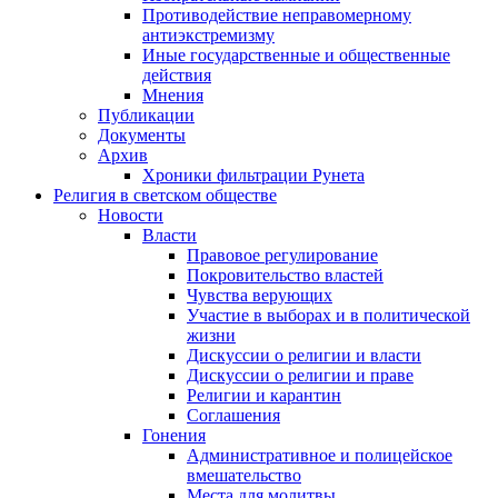
Противодействие неправомерному
антиэкстремизму
Иные государственные и общественные
действия
Мнения
Публикации
Документы
Архив
Хроники фильтрации Рунета
Религия в светском обществе
Новости
Власти
Правовое регулирование
Покровительство властей
Чувства верующих
Участие в выборах и в политической
жизни
Дискуссии о религии и власти
Дискуссии о религии и праве
Религии и карантин
Соглашения
Гонения
Административное и полицейское
вмешательство
Места для молитвы