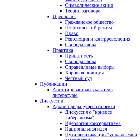
Символические акции
Теории заговора
Идеология
Гражданское общество
Политический режим
Право
Революция и контрреволюция
Свобода слова
Практика
Приватность
Свобода слова
Справедливые выборы
Хорошая полиция
Честный суд
Публикации
Аннотированный указатель
литературы
Дискуссии
Архив предыдущего проекта
Дискуссия о "кризисе
либерализма"
Идеология консерватизма
Национальная идея
Пути легитимации "управляемой