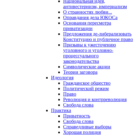
Национальная идея,
антивестернизм, империализм
О странностях любви...
Оправдания дела ЮКОСа
Основания пересмотра
приватизации
Предложения де-либерализовать
Конституцию и публичное право
Призывы к ужесточению
уголовного и уголовно-
процессуального
законодательства
Символические акции
Теории заговора
Идеология
Гражданское общество
Политический режим
Право
Революция и контрреволюция
Свобода слова
Практика
Приватность
Свобода слова
Справедливые выборы
Хорошая полиция