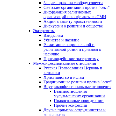
Защита права на свободу совести
Светские организации против "сект"
Диффамация религиозных
организаций и конфликты со СМИ
Акции в защиту нравственности
Дискуссии о религии и обществе
Экстремизм
Вандализм
Убийства и насилие
Разжигание национальной и
религиозной розни и призывы к
насилию
Противодействие экстремизму
Межконфессиональные отношения
Русская Православная Церковь и
католики
Христианство и ислам
Традиционные религии против "сект"
Внутриконфессиональные отношения
Взаимоотношения
мусульманских организаций
Православные юрисдикции
Прочие конфессии
Другие примеры сотрудничества и
конфликтов