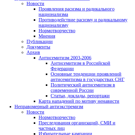
Новости
Проявления расизма и радикального
национализма
Противодействие расизму и радикальному
национализму
Нормотворчество
Мнения
Публикации
Документы
Архив
Антисемитизм 2003-2006
Антисемитизм в Российской
Федерации
Основные тенденции проявлений
антисемитизма в государствах СНГ
Политический антисемитизм в
современной России
Статьи, доклады, репортажи
Карта нападений по мотиву ненависти
Неправомерный антиэкстремизм
Новости
Нормотворчество
Преследования организаций, СМИ и
частных лиц
Избирательные кампании