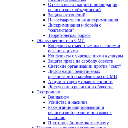
Отказ в регистрации и ликвидация
религиозных объединений
Защита от гонений
Негосударственная дискриминация
Дискриминация и борьба с
"сектантами"
Теоретическая борьба
Общественность и СМИ
Конфликты с местным населением и
организациями
Конфликты с учреждениями культуры
Защита права на свободу совести
Светские организации против "сект"
Диффамация религиозных
организаций и конфликты со СМИ
Акции в защиту нравственности
Дискуссии о религии и обществе
Экстремизм
Вандализм
Убийства и насилие
Разжигание национальной и
религиозной розни и призывы к
насилию
Противодействие экстремизму
Межконфессиональные отношения