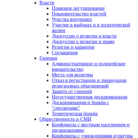
Власти
Правовое регулирование
Покровительство властей
Чувства верующих
Участие в выборах и в политической
жизни
Дискуссии о религии и власти
Дискуссии о религии и праве
Религии и карантин
Соглашения
Гонения
Административное и полицейское
вмешательство
Места для молитвы
Отказ в регистрации и ликвидация
религиозных объединений
Защита от гонений
Негосударственная дискриминация
Дискриминация и борьба с
"сектантами"
Теоретическая борьба
Общественность и СМИ
Конфликты с местным населением и
организациями
Конфликты с учреждениями культуры