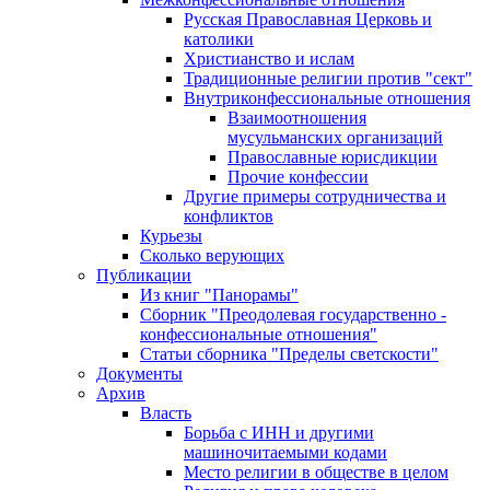
Русская Православная Церковь и
католики
Христианство и ислам
Традиционные религии против "сект"
Внутриконфессиональные отношения
Взаимоотношения
мусульманских организаций
Православные юрисдикции
Прочие конфессии
Другие примеры сотрудничества и
конфликтов
Курьезы
Сколько верующих
Публикации
Из книг "Панорамы"
Сборник "Преодолевая государственно -
конфессиональные отношения"
Статьи сборника "Пределы светскости"
Документы
Архив
Власть
Борьба с ИНН и другими
машиночитаемыми кодами
Место религии в обществе в целом