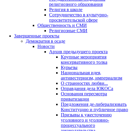
религиозного образования
Религия в школе
Сотрудничество в культурно-
просветительской сфере
Общественность и СМИ
Религиозные СМИ
Завершенные проекты
Демократия в осаде
Новости
Архив предыдущего проекта
Крупные мероприятия
консервативного толка
Курьезы
Национальная идея,
антивестернизм, империализм
О странностях любви...
Оправдания дела ЮКОСа
Основания пересмотра
приватизации
Предложения де-либерализовать
Конституцию и публичное право
Призывы к ужесточению
уголовного и уголовно-
процессуального
законодательства